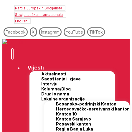
Partija Europskih Socijalista
Socijalistička Internacionala
English
Facebook
X
Instagram
YouTube
TikTok
Vijesti
Aktuelnosti
Saopštenja i izjave
Intervju
Kolumna/Blog
Drugi o nama
Lokalne organizacije
Bosansko-podrinjski Kanton
Hercegovačko-neretvanski kanton
Kanton 10
Kanton Sarajevo
Posavski kanton
Regija Banja Luka