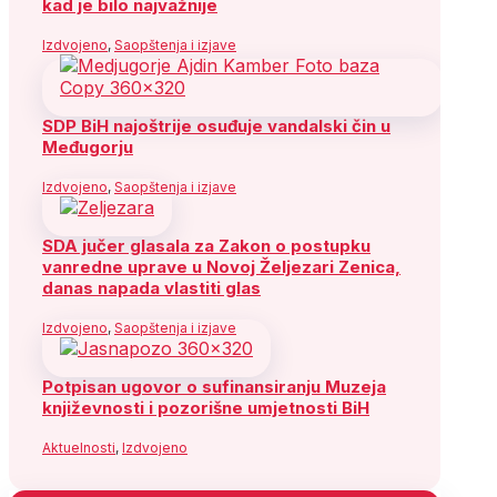
kad je bilo najvažnije
Izdvojeno
,
Saopštenja i izjave
SDP BiH najoštrije osuđuje vandalski čin u
Međugorju
Izdvojeno
,
Saopštenja i izjave
SDA jučer glasala za Zakon o postupku
vanredne uprave u Novoj Željezari Zenica,
danas napada vlastiti glas
Izdvojeno
,
Saopštenja i izjave
Potpisan ugovor o sufinansiranju Muzeja
književnosti i pozorišne umjetnosti BiH
Aktuelnosti
,
Izdvojeno