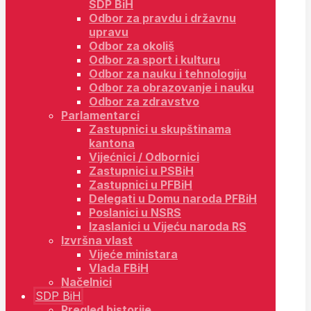
SDP BiH
Odbor za pravdu i državnu
upravu
Odbor za okoliš
Odbor za sport i kulturu
Odbor za nauku i tehnologiju
Odbor za obrazovanje i nauku
Odbor za zdravstvo
Parlamentarci
Zastupnici u skupštinama
kantona
Vijećnici / Odbornici
Zastupnici u PSBiH
Zastupnici u PFBiH
Delegati u Domu naroda PFBiH
Poslanici u NSRS
Izaslanici u Vijeću naroda RS
Izvršna vlast
Vijeće ministara
Vlada FBiH
Načelnici
SDP BiH
Pregled historije