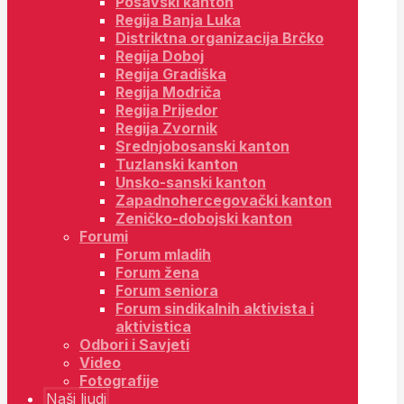
Posavski kanton
Regija Banja Luka
Distriktna organizacija Brčko
Regija Doboj
Regija Gradiška
Regija Modriča
Regija Prijedor
Regija Zvornik
Srednjobosanski kanton
Tuzlanski kanton
Unsko-sanski kanton
Zapadnohercegovački kanton
Zeničko-dobojski kanton
Forumi
Forum mladih
Forum žena
Forum seniora
Forum sindikalnih aktivista i
aktivistica
Odbori i Savjeti
Video
Fotografije
Naši ljudi