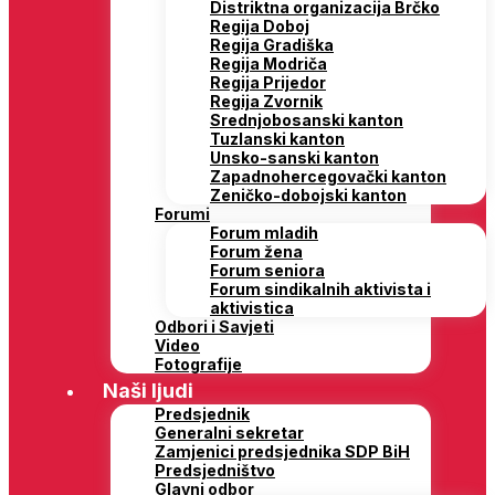
Distriktna organizacija Brčko
Regija Doboj
Regija Gradiška
Regija Modriča
Regija Prijedor
Regija Zvornik
Srednjobosanski kanton
Tuzlanski kanton
Unsko-sanski kanton
Zapadnohercegovački kanton
Zeničko-dobojski kanton
Forumi
Forum mladih
Forum žena
Forum seniora
Forum sindikalnih aktivista i
aktivistica
Odbori i Savjeti
Video
Fotografije
Naši ljudi
Predsjednik
Generalni sekretar
Zamjenici predsjednika SDP BiH
Predsjedništvo
Glavni odbor