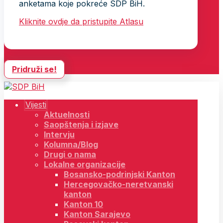
anketama koje pokreće SDP BiH.
Kliknite ovdje da pristupite Atlasu
Pridruži se!
Vijesti
Aktuelnosti
Saopštenja i izjave
Intervju
Kolumna/Blog
Drugi o nama
Lokalne organizacije
Bosansko-podrinjski Kanton
Hercegovačko-neretvanski
kanton
Kanton 10
Kanton Sarajevo