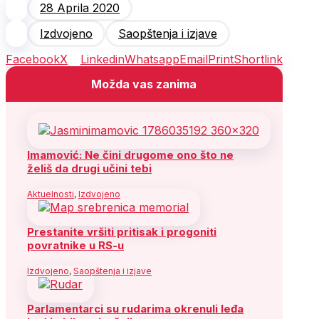
28 Aprila 2020
Izdvojeno
Saopštenja i izjave
Facebook
X
Linkedin
Whatsapp
Email
Print
Shortlink
Možda vas zanima
Imamović: Ne čini drugome ono što ne
želiš da drugi učini tebi
Aktuelnosti
,
Izdvojeno
Prestanite vršiti pritisak i progoniti
povratnike u RS-u
Izdvojeno
,
Saopštenja i izjave
Parlamentarci su rudarima okrenuli leđa