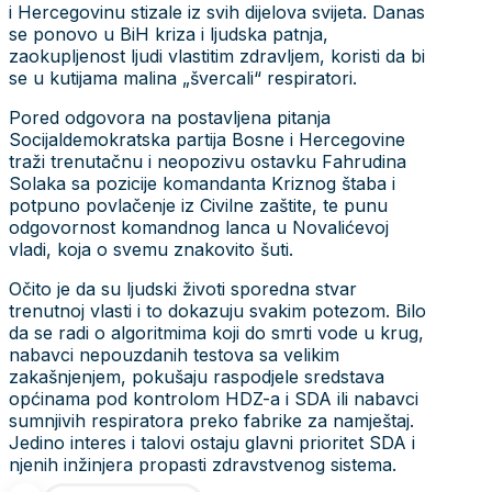
i Hercegovinu stizale iz svih dijelova svijeta. Danas
se ponovo u BiH kriza i ljudska patnja,
zaokupljenost ljudi vlastitim zdravljem, koristi da bi
se u kutijama malina „švercali“ respiratori.
Pored odgovora na postavljena pitanja
Socijaldemokratska partija Bosne i Hercegovine
traži trenutačnu i neopozivu ostavku Fahrudina
Solaka sa pozicije komandanta Kriznog štaba i
potpuno povlačenje iz Civilne zaštite, te punu
odgovornost komandnog lanca u Novalićevoj
vladi, koja o svemu znakovito šuti.
Očito je da su ljudski životi sporedna stvar
trenutnoj vlasti i to dokazuju svakim potezom. Bilo
da se radi o algoritmima koji do smrti vode u krug,
nabavci nepouzdanih testova sa velikim
zakašnjenjem, pokušaju raspodjele sredstava
općinama pod kontrolom HDZ-a i SDA ili nabavci
sumnjivih respiratora preko fabrike za namještaj.
Jedino interes i talovi ostaju glavni prioritet SDA i
njenih inžinjera propasti zdravstvenog sistema.