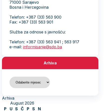
71000 Sarajevo
Bosna i Hercegovina
Telefon: +387 (33) 563 900
Fax: +387 (33) 563 901
Služba za odnose s javnošću:
Telefon: +387 (33) 563 941 ; 563 917
e-mail:
informisanje@sdp.ba
Arhiva
Arhiva
Arhiva
August 2026
P
U
S
Č
P
S
N