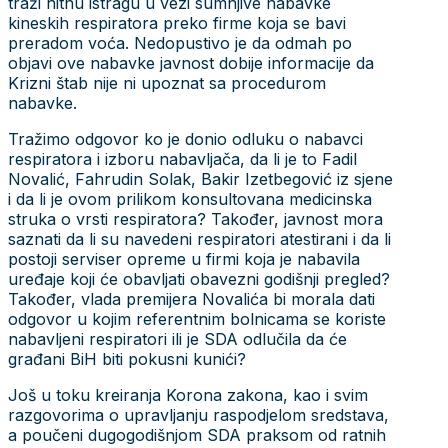
traži hitnu istragu u vezi sumnjive nabavke
kineskih respiratora preko firme koja se bavi
preradom voća. Nedopustivo je da odmah po
objavi ove nabavke javnost dobije informacije da
Krizni štab nije ni upoznat sa procedurom
nabavke.
Tražimo odgovor ko je donio odluku o nabavci
respiratora i izboru nabavljača, da li je to Fadil
Novalić, Fahrudin Solak, Bakir Izetbegović iz sjene
i da li je ovom prilikom konsultovana medicinska
struka o vrsti respiratora? Također, javnost mora
saznati da li su navedeni respiratori atestirani i da li
postoji serviser opreme u firmi koja je nabavila
uređaje koji će obavljati obavezni godišnji pregled?
Također, vlada premijera Novalića bi morala dati
odgovor u kojim referentnim bolnicama se koriste
nabavljeni respiratori ili je SDA odlučila da će
građani BiH biti pokusni kunići?
Još u toku kreiranja Korona zakona, kao i svim
razgovorima o upravljanju raspodjelom sredstava,
a poučeni dugogodišnjom SDA praksom od ratnih