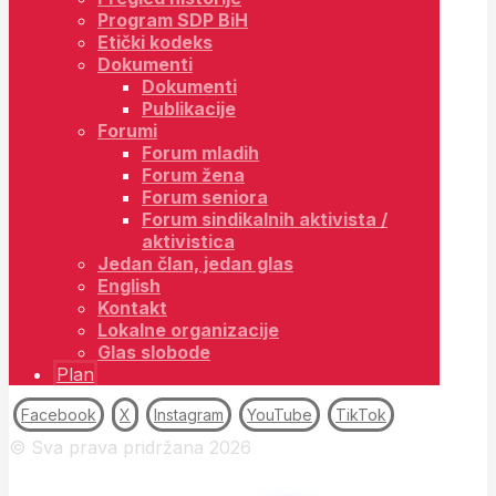
Program SDP BiH
Etički kodeks
Dokumenti
Dokumenti
Publikacije
Forumi
Forum mladih
Forum žena
Forum seniora
Forum sindikalnih aktivista /
aktivistica
Jedan član, jedan glas
English
Kontakt
Lokalne organizacije
Glas slobode
Plan
Facebook
X
Instagram
YouTube
TikTok
© Sva prava pridržana 2026