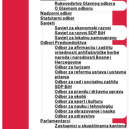
Rukovodstvo Glavnog odbora
O Glavnom odboru
Nadzorni odbor
Statutarni odbor
Savjeti
Savjet za ekonomski razvoj
Savjet za razvoj SDP BiH
Savjet za lokalnu samoupravu
Odbori Predsjedništva
Odbor za afirmaciju i zaštitu
vrijednosti antifašističke borbe
naroda i narodnosti Bosne i
Hercegovine
Odbor za turizam
Odbor za reformu ustava i ustavna
pitanja
Odbor za rad i socijalnu zaštitu
SDP BiH
Odbor za pravdu i državnu upravu
Odbor za okoliš
Odbor za sport i kulturu
Odbor za nauku i tehnologiju
Odbor za obrazovanje i nauku
Odbor za zdravstvo
Parlamentarci
Zastupnici u skupštinama kantona