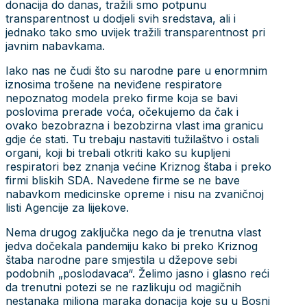
donacija do danas, tražili smo potpunu
transparentnost u dodjeli svih sredstava, ali i
jednako tako smo uvijek tražili transparentnost pri
javnim nabavkama.
Iako nas ne čudi što su narodne pare u enormnim
iznosima trošene na neviđene respiratore
nepoznatog modela preko firme koja se bavi
poslovima prerade voća, očekujemo da čak i
ovako bezobrazna i bezobzirna vlast ima granicu
gdje će stati. Tu trebaju nastaviti tužilaštvo i ostali
organi, koji bi trebali otkriti kako su kupljeni
respiratori bez znanja većine Kriznog štaba i preko
firmi bliskih SDA. Navedene firme se ne bave
nabavkom medicinske opreme i nisu na zvaničnoj
listi Agencije za lijekove.
Nema drugog zaključka nego da je trenutna vlast
jedva dočekala pandemiju kako bi preko Kriznog
štaba narodne pare smjestila u džepove sebi
podobnih „poslodavaca“. Želimo jasno i glasno reći
da trenutni potezi se ne razlikuju od magičnih
nestanaka miliona maraka donacija koje su u Bosni