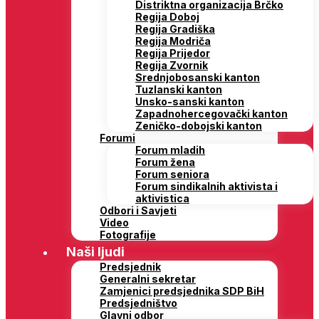
Distriktna organizacija Brčko
Regija Doboj
Regija Gradiška
Regija Modriča
Regija Prijedor
Regija Zvornik
Srednjobosanski kanton
Tuzlanski kanton
Unsko-sanski kanton
Zapadnohercegovački kanton
Zeničko-dobojski kanton
Forumi
Forum mladih
Forum žena
Forum seniora
Forum sindikalnih aktivista i
aktivistica
Odbori i Savjeti
Video
Fotografije
Naši ljudi
Predsjednik
Generalni sekretar
Zamjenici predsjednika SDP BiH
Predsjedništvo
Glavni odbor