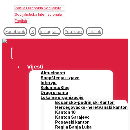
Partija Europskih Socijalista
Socijalistička Internacionala
English
Facebook
X
Instagram
YouTube
TikTok
Vijesti
Aktuelnosti
Saopštenja i izjave
Intervju
Kolumna/Blog
Drugi o nama
Lokalne organizacije
Bosansko-podrinjski Kanton
Hercegovačko-neretvanski kanton
Kanton 10
Kanton Sarajevo
Posavski kanton
Regija Banja Luka