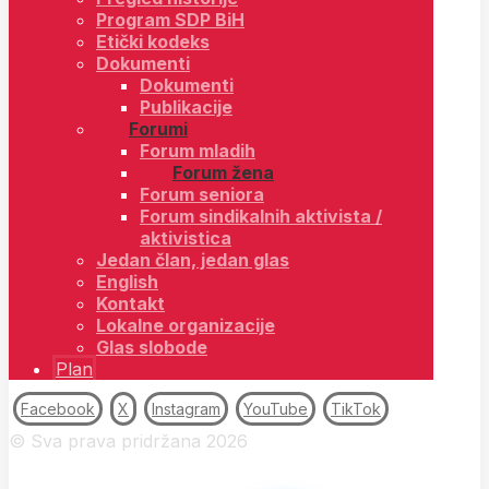
Program SDP BiH
Etički kodeks
Dokumenti
Dokumenti
Publikacije
Forumi
Forum mladih
Forum žena
Forum seniora
Forum sindikalnih aktivista /
aktivistica
Jedan član, jedan glas
English
Kontakt
Lokalne organizacije
Glas slobode
Plan
Facebook
X
Instagram
YouTube
TikTok
© Sva prava pridržana 2026