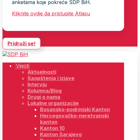
anketama koje pokreće SDP BiH.
Kliknite ovdje da pristupite Atlasu
Pridruži se!
Vijesti
Aktuelnosti
Saopštenja i izjave
Intervju
Kolumna/Blog
Drugi o nama
Lokalne organizacije
Bosansko-podrinjski Kanton
Hercegovačko-neretvanski
kanton
Kanton 10
Kanton Sarajevo