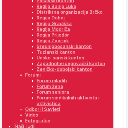
Posavski kanton
Regija Banja Luka
Distriktna organizacija Brčko
Regija Doboj
Regija Gradiška
Regija Modriča
Regija Prijedor
Regija Zvornik
Srednjobosanski kanton
Tuzlanski kanton
Unsko-sanski kanton
Zapadnohercegovački kanton
Zeničko-dobojski kanton
Forumi
Forum mladih
Forum žena
Forum seniora
Forum sindikalnih aktivista i
aktivistica
Odbori i Savjeti
Video
Fotografije
Naši ljudi