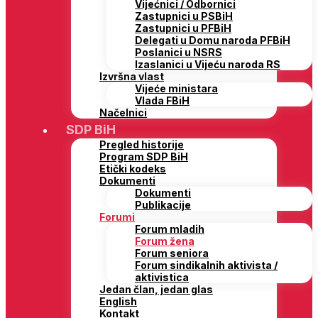
Vijećnici / Odbornici
Zastupnici u PSBiH
Zastupnici u PFBiH
Delegati u Domu naroda PFBiH
Poslanici u NSRS
Izaslanici u Vijeću naroda RS
Izvršna vlast
Vijeće ministara
Vlada FBiH
Načelnici
SDP BiH
Pregled historije
Program SDP BiH
Etički kodeks
Dokumenti
Dokumenti
Publikacije
Forumi
Forum mladih
Forum žena
Forum seniora
Forum sindikalnih aktivista /
aktivistica
Jedan član, jedan glas
English
Kontakt