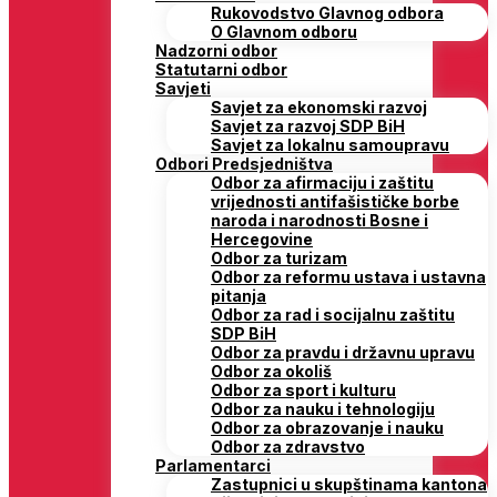
Rukovodstvo Glavnog odbora
O Glavnom odboru
Nadzorni odbor
Statutarni odbor
Savjeti
Savjet za ekonomski razvoj
Savjet za razvoj SDP BiH
Savjet za lokalnu samoupravu
Odbori Predsjedništva
Odbor za afirmaciju i zaštitu
vrijednosti antifašističke borbe
naroda i narodnosti Bosne i
Hercegovine
Odbor za turizam
Odbor za reformu ustava i ustavna
pitanja
Odbor za rad i socijalnu zaštitu
SDP BiH
Odbor za pravdu i državnu upravu
Odbor za okoliš
Odbor za sport i kulturu
Odbor za nauku i tehnologiju
Odbor za obrazovanje i nauku
Odbor za zdravstvo
Parlamentarci
Zastupnici u skupštinama kantona