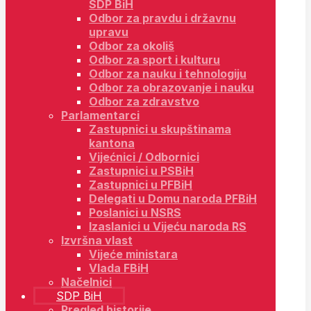
SDP BiH
Odbor za pravdu i državnu
upravu
Odbor za okoliš
Odbor za sport i kulturu
Odbor za nauku i tehnologiju
Odbor za obrazovanje i nauku
Odbor za zdravstvo
Parlamentarci
Zastupnici u skupštinama
kantona
Vijećnici / Odbornici
Zastupnici u PSBiH
Zastupnici u PFBiH
Delegati u Domu naroda PFBiH
Poslanici u NSRS
Izaslanici u Vijeću naroda RS
Izvršna vlast
Vijeće ministara
Vlada FBiH
Načelnici
SDP BiH
Pregled historije