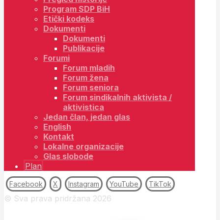
Program SDP BiH
Etički kodeks
Dokumenti
Dokumenti
Publikacije
Forumi
Forum mladih
Forum žena
Forum seniora
Forum sindikalnih aktivista /
aktivistica
Jedan član, jedan glas
English
Kontakt
Lokalne organizacije
Glas slobode
Plan
Facebook
X
Instagram
YouTube
TikTok
© Sva prava pridržana 2026