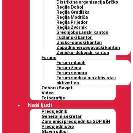
Distriktna organizacija Brčko
Regija Doboj
Regija Gradiška
Regija Modriča
Regija Prijedor
Regija Zvornik
Srednjobosanski kanton
Tuzlanski kanton
Unsko-sanski kanton
Zapadnohercegovački kanton
Zeničko-dobojski kanton
Forumi
Forum mladih
Forum žena
Forum seniora
Forum sindikalnih aktivista i
aktivistica
Odbori i Savjeti
Video
Fotografije
Naši ljudi
Predsjednik
Generalni sekretar
Zamjenici predsjednika SDP BiH
Predsjedništvo
Glavni odbor