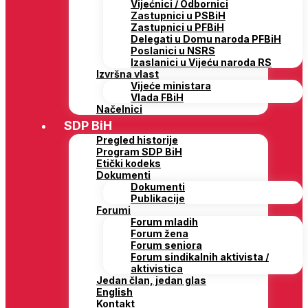
Vijećnici / Odbornici
Zastupnici u PSBiH
Zastupnici u PFBiH
Delegati u Domu naroda PFBiH
Poslanici u NSRS
Izaslanici u Vijeću naroda RS
Izvršna vlast
Vijeće ministara
Vlada FBiH
Načelnici
SDP BiH
Pregled historije
Program SDP BiH
Etički kodeks
Dokumenti
Dokumenti
Publikacije
Forumi
Forum mladih
Forum žena
Forum seniora
Forum sindikalnih aktivista /
aktivistica
Jedan član, jedan glas
English
Kontakt