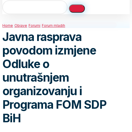
Home
Objave
Forumi
Forum mladih
Javna rasprava
povodom izmjene
Odluke o
unutrašnjem
organizovanju i
Programa FOM SDP
BiH