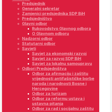
Predsjednik
Generalni sekretar
Zamjenici predsjednika SDP BiH
Predsjedništvo
Glavni odbor
Rukovodstvo Glavnog odbora
O Glavnom odboru
Nadzorni odbor
Statutarni odbor
Savjeti
Savjet za ekonomski razvoj
Savjet za razvoj SDP BiH
Savjet za lokalnu samoupravu
Odbori Predsjedništva
Odbor za afirmaciju i zaštitu
vrijednosti antifašističke borbe
naroda i narodnosti Bosne i
Hercegovine
Odbor za turizam
Odbor za reformu ustava i
ustavna pitanja
Odbor za rad i socijalnu zaštitu