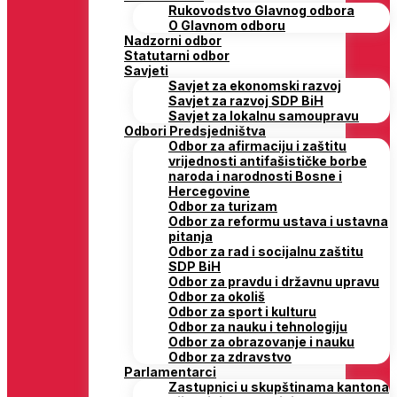
Rukovodstvo Glavnog odbora
O Glavnom odboru
Nadzorni odbor
Statutarni odbor
Savjeti
Savjet za ekonomski razvoj
Savjet za razvoj SDP BiH
Savjet za lokalnu samoupravu
Odbori Predsjedništva
Odbor za afirmaciju i zaštitu
vrijednosti antifašističke borbe
naroda i narodnosti Bosne i
Hercegovine
Odbor za turizam
Odbor za reformu ustava i ustavna
pitanja
Odbor za rad i socijalnu zaštitu
SDP BiH
Odbor za pravdu i državnu upravu
Odbor za okoliš
Odbor za sport i kulturu
Odbor za nauku i tehnologiju
Odbor za obrazovanje i nauku
Odbor za zdravstvo
Parlamentarci
Zastupnici u skupštinama kantona