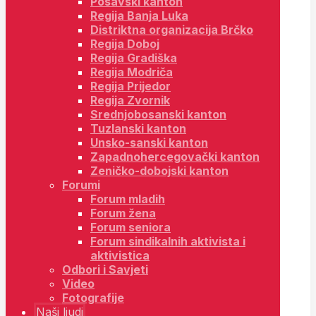
Posavski kanton
Regija Banja Luka
Distriktna organizacija Brčko
Regija Doboj
Regija Gradiška
Regija Modriča
Regija Prijedor
Regija Zvornik
Srednjobosanski kanton
Tuzlanski kanton
Unsko-sanski kanton
Zapadnohercegovački kanton
Zeničko-dobojski kanton
Forumi
Forum mladih
Forum žena
Forum seniora
Forum sindikalnih aktivista i
aktivistica
Odbori i Savjeti
Video
Fotografije
Naši ljudi