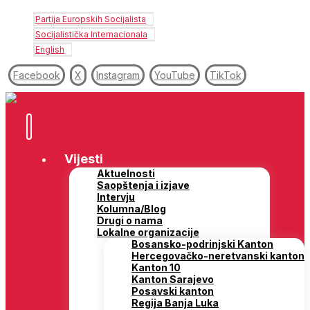
Partija Europskih Socijalista
Socijalistička Internacionala
English
Facebook
X
Instagram
YouTube
TikTok
Vijesti
Aktuelnosti
Saopštenja i izjave
Intervju
Kolumna/Blog
Drugi o nama
Lokalne organizacije
Bosansko-podrinjski Kanton
Hercegovačko-neretvanski kanton
Kanton 10
Kanton Sarajevo
Posavski kanton
Regija Banja Luka