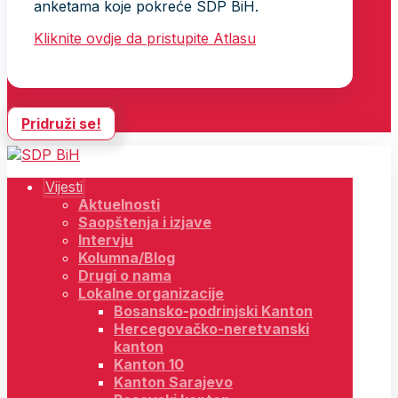
anketama koje pokreće SDP BiH.
Kliknite ovdje da pristupite Atlasu
Pridruži se!
Vijesti
Aktuelnosti
Saopštenja i izjave
Intervju
Kolumna/Blog
Drugi o nama
Lokalne organizacije
Bosansko-podrinjski Kanton
Hercegovačko-neretvanski
kanton
Kanton 10
Kanton Sarajevo