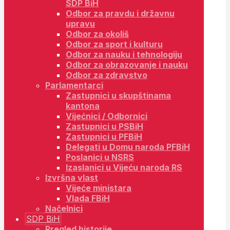
SDP BiH
Odbor za pravdu i državnu
upravu
Odbor za okoliš
Odbor za sport i kulturu
Odbor za nauku i tehnologiju
Odbor za obrazovanje i nauku
Odbor za zdravstvo
Parlamentarci
Zastupnici u skupštinama
kantona
Vijećnici / Odbornici
Zastupnici u PSBiH
Zastupnici u PFBiH
Delegati u Domu naroda PFBiH
Poslanici u NSRS
Izaslanici u Vijeću naroda RS
Izvršna vlast
Vijeće ministara
Vlada FBiH
Načelnici
SDP BiH
Pregled historije