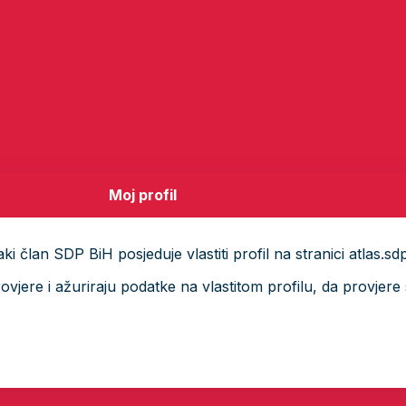
Moj profil
i član SDP BiH posjeduje vlastiti profil na stranici atlas.sd
ere i ažuriraju podatke na vlastitom profilu, da provjere s