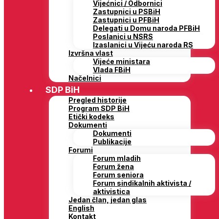
Vijećnici / Odbornici
Zastupnici u PSBiH
Zastupnici u PFBiH
Delegati u Domu naroda PFBiH
Poslanici u NSRS
Izaslanici u Vijeću naroda RS
Izvršna vlast
Vijeće ministara
Vlada FBiH
Načelnici
SDP BiH
Pregled historije
Program SDP BiH
Etički kodeks
Dokumenti
Dokumenti
Publikacije
Forumi
Forum mladih
Forum žena
Forum seniora
Forum sindikalnih aktivista /
aktivistica
Jedan član, jedan glas
English
Kontakt