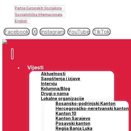
Partija Europskih Socijalista
Socijalistička Internacionala
English
Facebook
X
Instagram
YouTube
TikTok
Vijesti
Aktuelnosti
Saopštenja i izjave
Intervju
Kolumna/Blog
Drugi o nama
Lokalne organizacije
Bosansko-podrinjski Kanton
Hercegovačko-neretvanski kanton
Kanton 10
Kanton Sarajevo
Posavski kanton
Regija Banja Luka