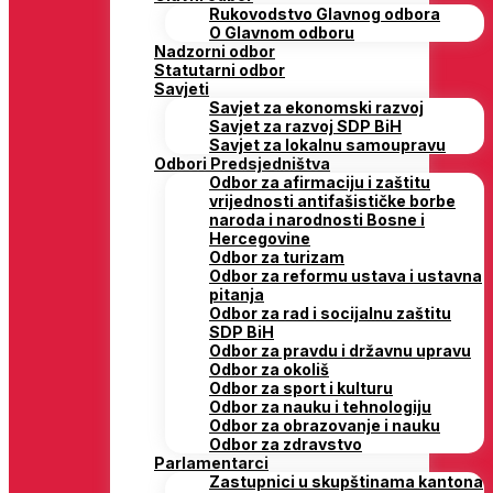
Rukovodstvo Glavnog odbora
O Glavnom odboru
Nadzorni odbor
Statutarni odbor
Savjeti
Savjet za ekonomski razvoj
Savjet za razvoj SDP BiH
Savjet za lokalnu samoupravu
Odbori Predsjedništva
Odbor za afirmaciju i zaštitu
vrijednosti antifašističke borbe
naroda i narodnosti Bosne i
Hercegovine
Odbor za turizam
Odbor za reformu ustava i ustavna
pitanja
Odbor za rad i socijalnu zaštitu
SDP BiH
Odbor za pravdu i državnu upravu
Odbor za okoliš
Odbor za sport i kulturu
Odbor za nauku i tehnologiju
Odbor za obrazovanje i nauku
Odbor za zdravstvo
Parlamentarci
Zastupnici u skupštinama kantona