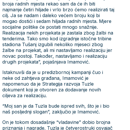
broja radnih mjesta rekao sam da će ih biti
najmanje četiri hiljade i vrlo brzo ćemo realizirati taj
cilj. Ja se nadam i daleko većem broju koji bi
mogao dostići i sedam hiljada radnih mjesta. Mjere
socijalne politike će postati mnogo snažnije.
Realizacija nekih projekata je zastala zbog žalbi na
tenderima. Tako smo kod izgradnje istočne tribine
stadiona Tušanj izgubili nekoliko mjeseci zbog
žalbe na projekat, ali mi nastavljamo realizaciju jer
novac postoji. Također, nastavljamo i realizaciju
drugih projekata”, pojašnjava Imamović.
Istaknuvši da je u predizbornoj kampanji čuo i
neke od zahtjeva građana, Imamović je
napomenuo da je Strategija razvoja Tuzle
dokument koji je otvoren za dodavanje novih
ciljeva za realizaciju.
“Moj san je da Tuzla bude ispred svih, što je i bio
naš posljednji slogan”, zaključio je Imamović.
On je tokom dosadašnje “vladavine” dobio brojna
priznanja i nagrade. Tuzla je četverostruki osvajač