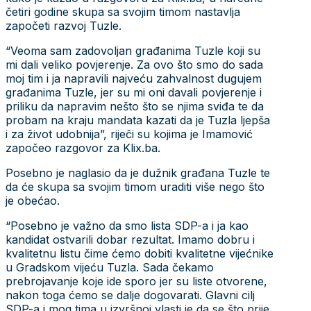
četiri godine skupa sa svojim timom nastavlja
započeti razvoj Tuzle.
“Veoma sam zadovoljan građanima Tuzle koji su
mi dali veliko povjerenje. Za ovo što smo do sada
moj tim i ja napravili najveću zahvalnost dugujem
građanima Tuzle, jer su mi oni davali povjerenje i
priliku da napravim nešto što se njima sviđa te da
probam na kraju mandata kazati da je Tuzla ljepša
i za život udobnija”, riječi su kojima je Imamović
započeo razgovor za Klix.ba.
Posebno je naglasio da je dužnik građana Tuzle te
da će skupa sa svojim timom uraditi više nego što
je obećao.
“Posebno je važno da smo lista SDP-a i ja kao
kandidat ostvarili dobar rezultat. Imamo dobru i
kvalitetnu listu čime ćemo dobiti kvalitetne vijećnike
u Gradskom vijeću Tuzla. Sada čekamo
prebrojavanje koje ide sporo jer su liste otvorene,
nakon toga ćemo se dalje dogovarati. Glavni cilj
SDP-a i mog tima u izvršnoj vlasti je da se što prije