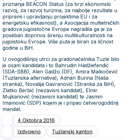
priznanja BEACON Status (za brzi ekonomski
razvoj, za razvoj turizma, za najbolje rezultate u
pripremi i upravljanju projektima EU i za
energetsku efikasnost), a Asocijacija multietničkih
gradova jugoistočne Evrope nagradila ga je za
poseban doprinos širenju multikulturalnosti na
jugoistoku Evrope. Više puta je biran za ličnost
godine u BiH.
U ovogodišnjoj utrci za gradonačelnika Tuzle bilo
je osam kandidata i to Bahrudin Hadžiefendić
(SDA-SBB), Alen Gadžo (DF), Amira Malkočević
(Tuzlanska alternativa), Adnan Burina (Naša
stranka), Novalija Gavranović (Stranka za BiH),
Zlatko Berbić (nezavisni kandidat), Elmir
Mujkanović (nezavisni kandidat) te Jasmin
Imamović (SDP) kojem je i pripao četverogodišnji
mandat.
4 Oktobra 2016
Izdvojeno
Tuzlanski kanton