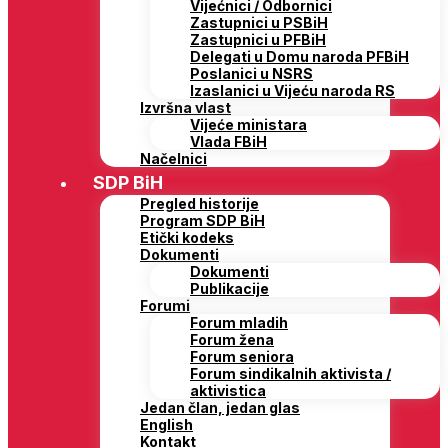
Vijećnici / Odbornici
Zastupnici u PSBiH
Zastupnici u PFBiH
Delegati u Domu naroda PFBiH
Poslanici u NSRS
Izaslanici u Vijeću naroda RS
Izvršna vlast
Vijeće ministara
Vlada FBiH
Načelnici
SDP BiH
Pregled historije
Program SDP BiH
Etički kodeks
Dokumenti
Dokumenti
Publikacije
Forumi
Forum mladih
Forum žena
Forum seniora
Forum sindikalnih aktivista /
aktivistica
Jedan član, jedan glas
English
Kontakt