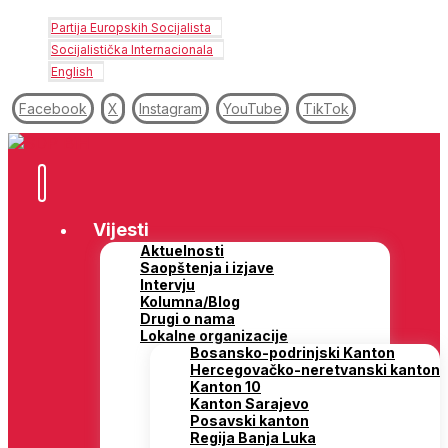
Partija Europskih Socijalista
Socijalistička Internacionala
English
Facebook
X
Instagram
YouTube
TikTok
Vijesti
Aktuelnosti
Saopštenja i izjave
Intervju
Kolumna/Blog
Drugi o nama
Lokalne organizacije
Bosansko-podrinjski Kanton
Hercegovačko-neretvanski kanton
Kanton 10
Kanton Sarajevo
Posavski kanton
Regija Banja Luka