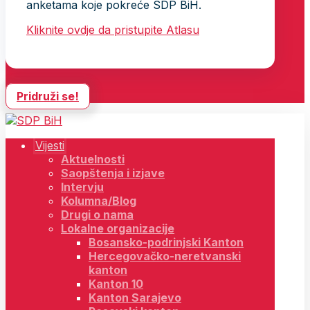
anketama koje pokreće SDP BiH.
Kliknite ovdje da pristupite Atlasu
Pridruži se!
Vijesti
Aktuelnosti
Saopštenja i izjave
Intervju
Kolumna/Blog
Drugi o nama
Lokalne organizacije
Bosansko-podrinjski Kanton
Hercegovačko-neretvanski
kanton
Kanton 10
Kanton Sarajevo