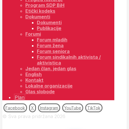
Program SDP BiH
Etički kodeks
Dokumenti
Dokumenti
Publikacije
Forumi
Forum mladih
Forum žena
Forum seniora
Forum sindikalnih aktivista /
aktivistica
Jedan član, jedan glas
English
Kontakt
Lokalne organizacije
Glas slobode
Plan
Facebook
X
Instagram
YouTube
TikTok
© Sva prava pridržana 2026