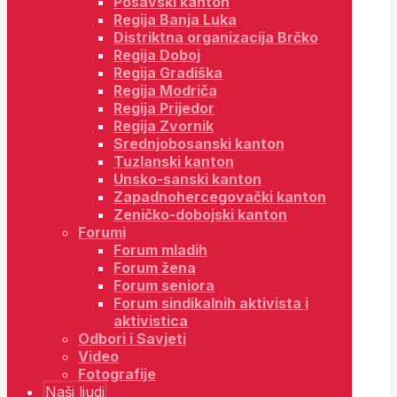
Posavski kanton
Regija Banja Luka
Distriktna organizacija Brčko
Regija Doboj
Regija Gradiška
Regija Modriča
Regija Prijedor
Regija Zvornik
Srednjobosanski kanton
Tuzlanski kanton
Unsko-sanski kanton
Zapadnohercegovački kanton
Zeničko-dobojski kanton
Forumi
Forum mladih
Forum žena
Forum seniora
Forum sindikalnih aktivista i
aktivistica
Odbori i Savjeti
Video
Fotografije
Naši ljudi