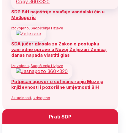
SDP BiH najoštrije osuđuje vandalski čin u
Međugorju
Izdvojeno
,
Saopštenja i izjave
SDA jučer glasala za Zakon o postupku
vanredne uprave u Novoj Željezari Zenica,
danas napada vlastiti glas
Izdvojeno
,
Saopštenja i izjave
Potpisan ugovor o sufinansiranju Muzeja
književnosti i pozorišne umjetnosti BiH
Aktuelnosti
,
Izdvojeno
Prati SDP