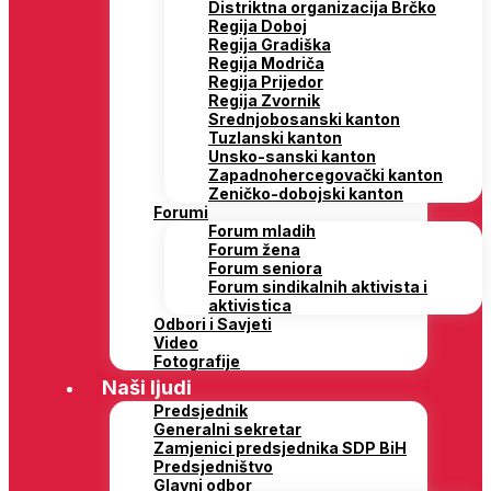
Distriktna organizacija Brčko
Regija Doboj
Regija Gradiška
Regija Modriča
Regija Prijedor
Regija Zvornik
Srednjobosanski kanton
Tuzlanski kanton
Unsko-sanski kanton
Zapadnohercegovački kanton
Zeničko-dobojski kanton
Forumi
Forum mladih
Forum žena
Forum seniora
Forum sindikalnih aktivista i
aktivistica
Odbori i Savjeti
Video
Fotografije
Naši ljudi
Predsjednik
Generalni sekretar
Zamjenici predsjednika SDP BiH
Predsjedništvo
Glavni odbor