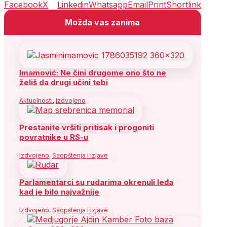
Facebook
X
Linkedin
Whatsapp
Email
Print
Shortlink
Možda vas zanima
Imamović: Ne čini drugome ono što ne
želiš da drugi učini tebi
Aktuelnosti
,
Izdvojeno
Prestanite vršiti pritisak i progoniti
povratnike u RS-u
Izdvojeno
,
Saopštenja i izjave
Parlamentarci su rudarima okrenuli leđa
kad je bilo najvažnije
Izdvojeno
,
Saopštenja i izjave