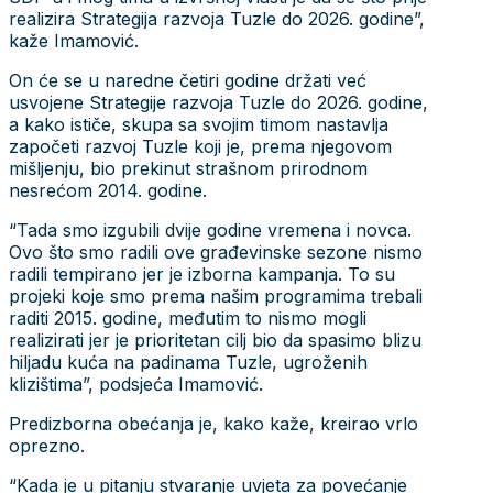
realizira Strategija razvoja Tuzle do 2026. godine”,
kaže Imamović.
On će se u naredne četiri godine držati već
usvojene Strategije razvoja Tuzle do 2026. godine,
a kako ističe, skupa sa svojim timom nastavlja
započeti razvoj Tuzle koji je, prema njegovom
mišljenju, bio prekinut strašnom prirodnom
nesrećom 2014. godine.
“Tada smo izgubili dvije godine vremena i novca.
Ovo što smo radili ove građevinske sezone nismo
radili tempirano jer je izborna kampanja. To su
projeki koje smo prema našim programima trebali
raditi 2015. godine, međutim to nismo mogli
realizirati jer je prioritetan cilj bio da spasimo blizu
hiljadu kuća na padinama Tuzle, ugroženih
klizištima”, podsjeća Imamović.
Predizborna obećanja je, kako kaže, kreirao vrlo
oprezno.
“Kada je u pitanju stvaranje uvjeta za povećanje