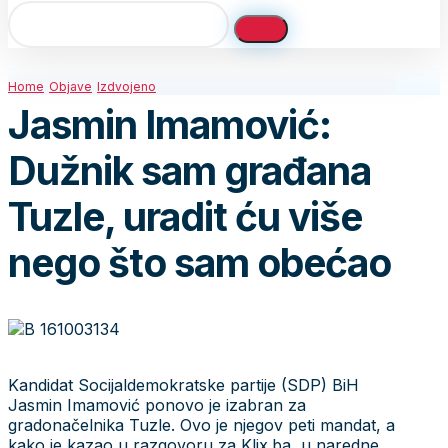
Home
Objave
Izdvojeno
Jasmin Imamović:
Dužnik sam građana
Tuzle, uradit ću više
nego što sam obećao
Kandidat Socijaldemokratske partije (SDP) BiH
Jasmin Imamović ponovo je izabran za
gradonačelnika Tuzle. Ovo je njegov peti mandat, a
kako je kazao u razgovoru za Klix.ba, u naredne