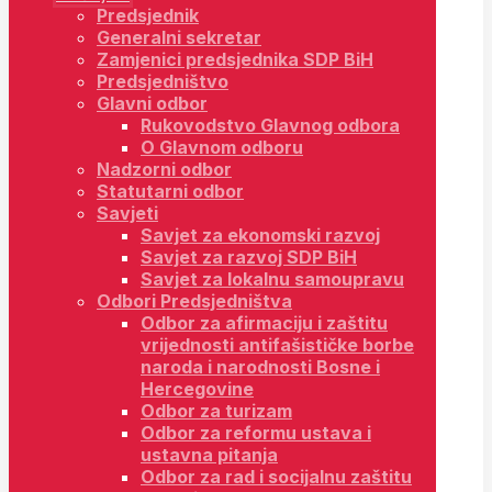
Predsjednik
Generalni sekretar
Zamjenici predsjednika SDP BiH
Predsjedništvo
Glavni odbor
Rukovodstvo Glavnog odbora
O Glavnom odboru
Nadzorni odbor
Statutarni odbor
Savjeti
Savjet za ekonomski razvoj
Savjet za razvoj SDP BiH
Savjet za lokalnu samoupravu
Odbori Predsjedništva
Odbor za afirmaciju i zaštitu
vrijednosti antifašističke borbe
naroda i narodnosti Bosne i
Hercegovine
Odbor za turizam
Odbor za reformu ustava i
ustavna pitanja
Odbor za rad i socijalnu zaštitu