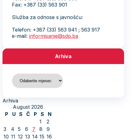
Fax: +387 (33) 563 901
Služba za odnose s javnošću:
Telefon: +387 (33) 563 941 ; 563 917
e-mail:
informisanje@sdp.ba
Arhiva
Arhiva
Arhiva
August 2026
P
U
S
Č
P
S
N
1
2
3
4
5
6
7
8
9
10
11
12
13
14
15
16