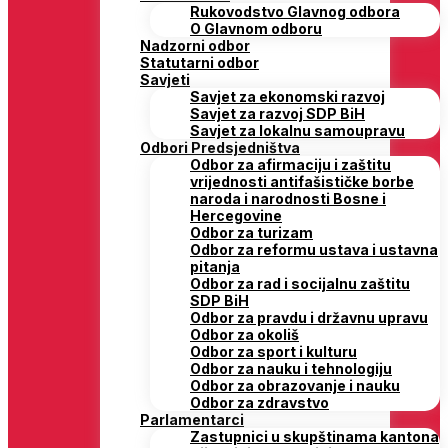
Rukovodstvo Glavnog odbora
O Glavnom odboru
Nadzorni odbor
Statutarni odbor
Savjeti
Savjet za ekonomski razvoj
Savjet za razvoj SDP BiH
Savjet za lokalnu samoupravu
Odbori Predsjedništva
Odbor za afirmaciju i zaštitu
vrijednosti antifašističke borbe
naroda i narodnosti Bosne i
Hercegovine
Odbor za turizam
Odbor za reformu ustava i ustavna
pitanja
Odbor za rad i socijalnu zaštitu
SDP BiH
Odbor za pravdu i državnu upravu
Odbor za okoliš
Odbor za sport i kulturu
Odbor za nauku i tehnologiju
Odbor za obrazovanje i nauku
Odbor za zdravstvo
Parlamentarci
Zastupnici u skupštinama kantona