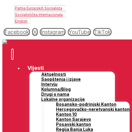
Partija Europskih Socijalista
Socijalistička Internacionala
English
Facebook
X
Instagram
YouTube
TikTok
Vijesti
Aktuelnosti
Saopštenja i izjave
Intervju
Kolumna/Blog
Drugi o nama
Lokalne organizacije
Bosansko-podrinjski Kanton
Hercegovačko-neretvanski kanton
Kanton 10
Kanton Sarajevo
Posavski kanton
Regija Banja Luka