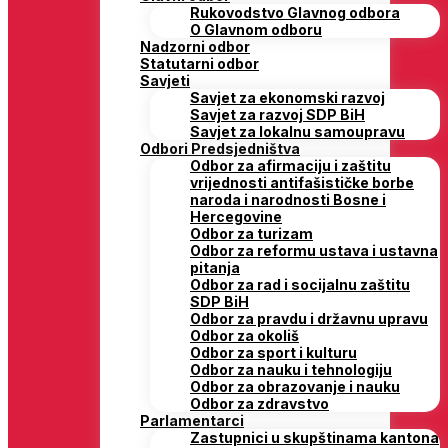
Rukovodstvo Glavnog odbora
O Glavnom odboru
Nadzorni odbor
Statutarni odbor
Savjeti
Savjet za ekonomski razvoj
Savjet za razvoj SDP BiH
Savjet za lokalnu samoupravu
Odbori Predsjedništva
Odbor za afirmaciju i zaštitu
vrijednosti antifašističke borbe
naroda i narodnosti Bosne i
Hercegovine
Odbor za turizam
Odbor za reformu ustava i ustavna
pitanja
Odbor za rad i socijalnu zaštitu
SDP BiH
Odbor za pravdu i državnu upravu
Odbor za okoliš
Odbor za sport i kulturu
Odbor za nauku i tehnologiju
Odbor za obrazovanje i nauku
Odbor za zdravstvo
Parlamentarci
Zastupnici u skupštinama kantona