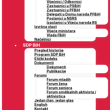
Vijećnici / Odbornici
Zastupnici u PSBiH
Zastupnici u PFBiH
Delegati u Domu naroda PFBiH
Poslanici u NSRS
Izaslanici u Vijeću naroda RS
Izvršna vlast
Vijeće ministara
Vlada FBiH
Načelnici
SDP BiH
Pregled historije
Program SDP BiH
Etički kodeks
Dokumenti
Dokumenti
Publikacije
Forumi
Forum mladih
Forum žena
Forum seniora
Forum sindikalnih aktivista /
aktivistica
Jedan član, jedan glas
English
Kontakt