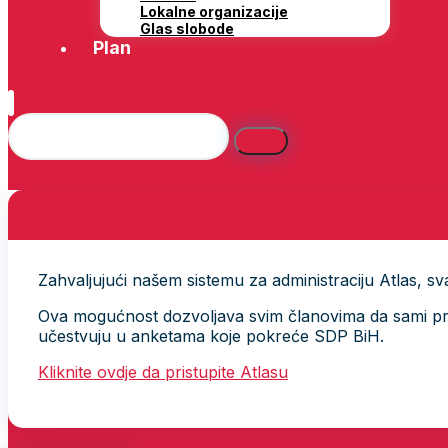
Lokalne organizacije
Glas slobode
Plan
Zahvaljujući našem sistemu za administraciju Atlas, svak
Ova mogućnost dozvoljava svim članovima da sami provj
učestvuju u anketama koje pokreće SDP BiH.
Kliknite ovdje da pristupite Atlasu