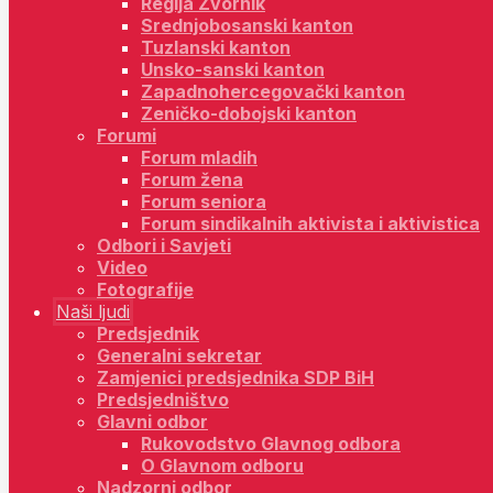
Regija Zvornik
Srednjobosanski kanton
Tuzlanski kanton
Unsko-sanski kanton
Zapadnohercegovački kanton
Zeničko-dobojski kanton
Forumi
Forum mladih
Forum žena
Forum seniora
Forum sindikalnih aktivista i aktivistica
Odbori i Savjeti
Video
Fotografije
Naši ljudi
Predsjednik
Generalni sekretar
Zamjenici predsjednika SDP BiH
Predsjedništvo
Glavni odbor
Rukovodstvo Glavnog odbora
O Glavnom odboru
Nadzorni odbor