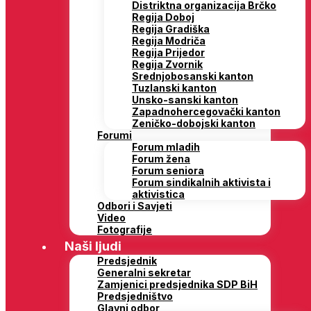
Distriktna organizacija Brčko
Regija Doboj
Regija Gradiška
Regija Modriča
Regija Prijedor
Regija Zvornik
Srednjobosanski kanton
Tuzlanski kanton
Unsko-sanski kanton
Zapadnohercegovački kanton
Zeničko-dobojski kanton
Forumi
Forum mladih
Forum žena
Forum seniora
Forum sindikalnih aktivista i
aktivistica
Odbori i Savjeti
Video
Fotografije
Naši ljudi
Predsjednik
Generalni sekretar
Zamjenici predsjednika SDP BiH
Predsjedništvo
Glavni odbor