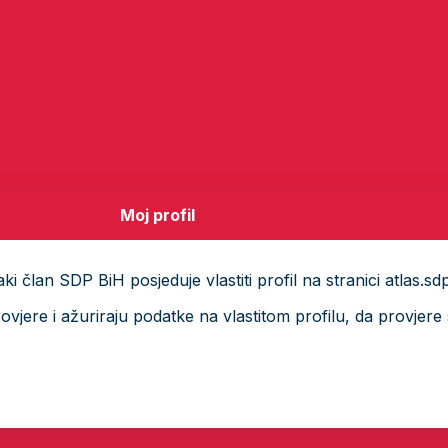
Moj profil
i član SDP BiH posjeduje vlastiti profil na stranici atlas.sd
ere i ažuriraju podatke na vlastitom profilu, da provjere s