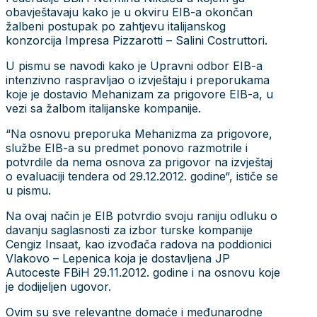
obavještavaju kako je u okviru EIB-a okončan
žalbeni postupak po zahtjevu italijanskog
konzorcija Impresa Pizzarotti – Salini Costruttori.
U pismu se navodi kako je Upravni odbor EIB-a
intenzivno raspravljao o izvještaju i preporukama
koje je dostavio Mehanizam za prigovore EIB-a, u
vezi sa žalbom italijanske kompanije.
“Na osnovu preporuka Mehanizma za prigovore,
službe EIB-a su predmet ponovo razmotrile i
potvrdile da nema osnova za prigovor na izvještaj
o evaluaciji tendera od 29.12.2012. godine“, ističe se
u pismu.
Na ovaj način je EIB potvrdio svoju raniju odluku o
davanju saglasnosti za izbor turske kompanije
Cengiz Insaat, kao izvođača radova na poddionici
Vlakovo – Lepenica koja je dostavljena JP
Autoceste FBiH 29.11.2012. godine i na osnovu koje
je dodijeljen ugovor.
Ovim su sve relevantne domaće i međunarodne