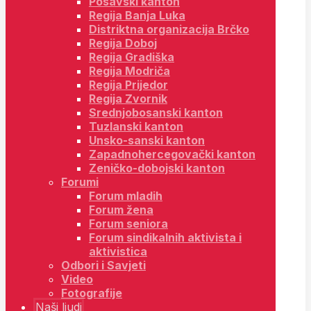
Posavski kanton
Regija Banja Luka
Distriktna organizacija Brčko
Regija Doboj
Regija Gradiška
Regija Modriča
Regija Prijedor
Regija Zvornik
Srednjobosanski kanton
Tuzlanski kanton
Unsko-sanski kanton
Zapadnohercegovački kanton
Zeničko-dobojski kanton
Forumi
Forum mladih
Forum žena
Forum seniora
Forum sindikalnih aktivista i
aktivistica
Odbori i Savjeti
Video
Fotografije
Naši ljudi