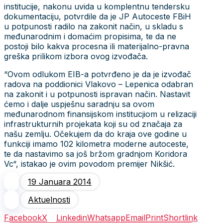
institucije, nakonu uvida u komplentnu tendersku
dokumentaciju, potvrdile da je JP Autoceste FBiH
u potpunosti radilo na zakonit način, u skladu s
međunarodnim i domaćim propisima, te da ne
postoji bilo kakva procesna ili materijalno-pravna
greška prilikom izbora ovog izvođača.
“Ovom odlukom EIB-a potvrđeno je da je izvođač
radova na poddionici Vlakovo – Lepenica odabran
na zakonit i u potpunosti ispravan način. Nastavit
ćemo i dalje uspješnu saradnju sa ovom
međunarodnom finansijskom institucjiom u relizaciji
infrastrukturnih projekata koji su od značaja za
našu zemlju. Očekujem da do kraja ove godine u
funkciji imamo 102 kilometra moderne autoceste,
te da nastavimo sa još bržom gradnjom Koridora
Vc“, istakao je ovim povodom premijer Nikšić.
19 Januara 2014
Aktuelnosti
Facebook
X
Linkedin
Whatsapp
Email
Print
Shortlink