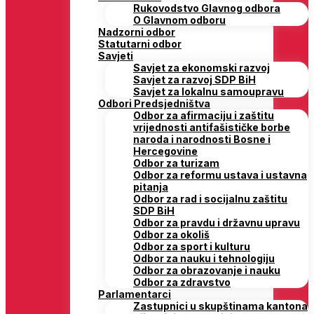
Rukovodstvo Glavnog odbora
O Glavnom odboru
Nadzorni odbor
Statutarni odbor
Savjeti
Savjet za ekonomski razvoj
Savjet za razvoj SDP BiH
Savjet za lokalnu samoupravu
Odbori Predsjedništva
Odbor za afirmaciju i zaštitu
vrijednosti antifašističke borbe
naroda i narodnosti Bosne i
Hercegovine
Odbor za turizam
Odbor za reformu ustava i ustavna
pitanja
Odbor za rad i socijalnu zaštitu
SDP BiH
Odbor za pravdu i državnu upravu
Odbor za okoliš
Odbor za sport i kulturu
Odbor za nauku i tehnologiju
Odbor za obrazovanje i nauku
Odbor za zdravstvo
Parlamentarci
Zastupnici u skupštinama kantona