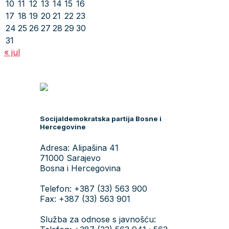
10
11
12
13
14
15
16
17
18
19
20
21
22
23
24
25
26
27
28
29
30
31
« jul
Socijaldemokratska partija Bosne i
Hercegovine
Adresa: Alipašina 41
71000 Sarajevo
Bosna i Hercegovina
Telefon: +387 (33) 563 900
Fax: +387 (33) 563 901
Služba za odnose s javnošću: