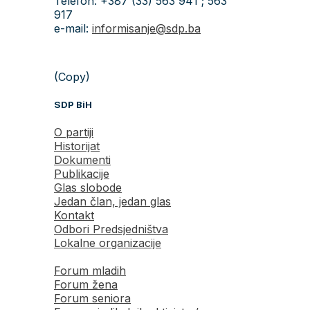
Telefon: +387 (33) 563 941 ; 563
917
e-mail:
informisanje@sdp.ba
(Copy)
SDP BiH
O partiji
Historijat
Dokumenti
Publikacije
Glas slobode
Jedan član, jedan glas
Kontakt
Odbori Predsjedništva
Lokalne organizacije
Forum mladih
Forum žena
Forum seniora