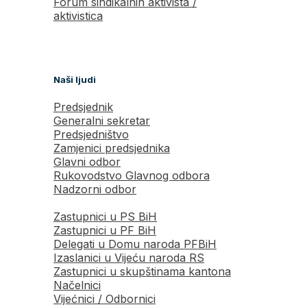
Forum sindikalnih aktivista /
aktivistica
Naši ljudi
Predsjednik
Generalni sekretar
Predsjedništvo
Zamjenici predsjednika
Glavni odbor
Rukovodstvo Glavnog odbora
Nadzorni odbor
Zastupnici u PS BiH
Zastupnici u PF BiH
Delegati u Domu naroda PFBiH
Izaslanici u Vijeću naroda RS
Zastupnici u skupštinama kantona
Načelnici
Vijećnici / Odbornici