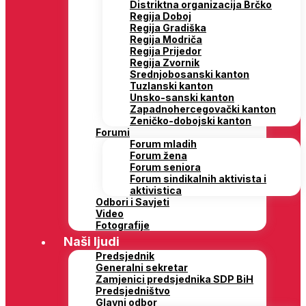
Distriktna organizacija Brčko
Regija Doboj
Regija Gradiška
Regija Modriča
Regija Prijedor
Regija Zvornik
Srednjobosanski kanton
Tuzlanski kanton
Unsko-sanski kanton
Zapadnohercegovački kanton
Zeničko-dobojski kanton
Forumi
Forum mladih
Forum žena
Forum seniora
Forum sindikalnih aktivista i
aktivistica
Odbori i Savjeti
Video
Fotografije
Naši ljudi
Predsjednik
Generalni sekretar
Zamjenici predsjednika SDP BiH
Predsjedništvo
Glavni odbor