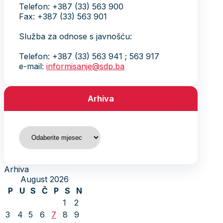
Telefon: +387 (33) 563 900
Fax: +387 (33) 563 901
Služba za odnose s javnošću:
Telefon: +387 (33) 563 941 ; 563 917
e-mail:
informisanje@sdp.ba
Arhiva
Arhiva
Arhiva
August 2026
P
U
S
Č
P
S
N
1
2
3
4
5
6
7
8
9