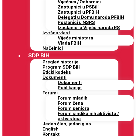
Vijećnici / Odbornici
Zastupnici u PSBiH
Zastupnici u PFBiH
Delegati u Domu naroda PFBiH
Poslanici u NSRS
Izaslanici u Vijeću naroda RS
Izvršna vlast
Vijeće ministara
Vlada FBiH
Načelnici
SDP BiH
Pregled historije
Program SDP BiH
Etički kodeks
Dokumenti
Dokumenti
Publikacije
Forumi
Forum mladih
Forum žena
Forum seniora
Forum sindikalnih aktivista /
aktivistica
Jedan član, jedan glas
English
Kontakt