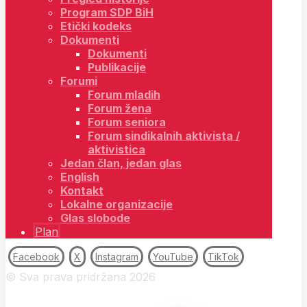
Program SDP BiH
Etički kodeks
Dokumenti
Dokumenti
Publikacije
Forumi
Forum mladih
Forum žena
Forum seniora
Forum sindikalnih aktivista /
aktivistica
Jedan član, jedan glas
English
Kontakt
Lokalne organizacije
Glas slobode
Plan
Facebook
X
Instagram
YouTube
TikTok
© Sva prava pridržana 2026