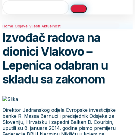
Home
Objave
Vijesti
Aktuelnosti
Izvođač radova na
dionici Vlakovo –
Lepenica odabran u
skladu sa zakonom
Direktor Jadranskog odjela Evropske investicijske
banke R. Massa Bernuci i predsjednik Odsjeka za
Sloveniju, Hrvatsku i zapadni Balkan D. Courbin,
uputili su 8. januara 2014. godine pismo premijeru
Federacije BBiH Nerminu Nikšiću u kojem ga