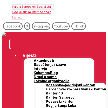
Partija Europskih Socijalista
Socijalistička Internacionala
English
Facebook
X
Instagram
YouTube
TikTok
Vijesti
Aktuelnosti
Saopštenja i izjave
Intervju
Kolumna/Blog
Drugi o nama
Lokalne organizacije
Bosansko-podrinjski Kanton
Hercegovačko-neretvanski kanton
Kanton 10
Kanton Sarajevo
Posavski kanton
Regija Banja Luka