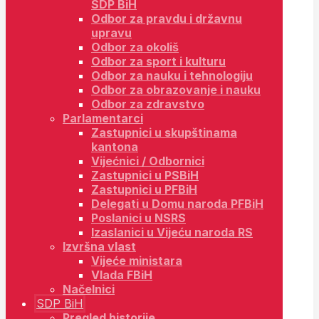
SDP BiH
Odbor za pravdu i državnu
upravu
Odbor za okoliš
Odbor za sport i kulturu
Odbor za nauku i tehnologiju
Odbor za obrazovanje i nauku
Odbor za zdravstvo
Parlamentarci
Zastupnici u skupštinama
kantona
Vijećnici / Odbornici
Zastupnici u PSBiH
Zastupnici u PFBiH
Delegati u Domu naroda PFBiH
Poslanici u NSRS
Izaslanici u Vijeću naroda RS
Izvršna vlast
Vijeće ministara
Vlada FBiH
Načelnici
SDP BiH
Pregled historije