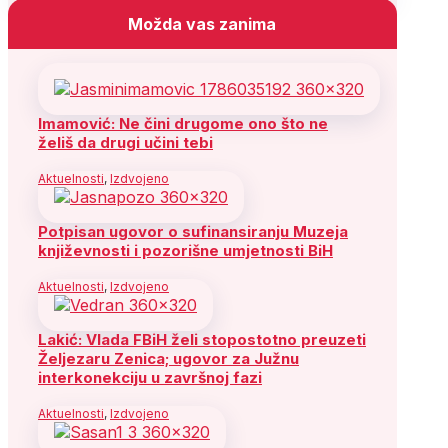
Možda vas zanima
Imamović: Ne čini drugome ono što ne
želiš da drugi učini tebi
Aktuelnosti
,
Izdvojeno
Potpisan ugovor o sufinansiranju Muzeja
književnosti i pozorišne umjetnosti BiH
Aktuelnosti
,
Izdvojeno
Lakić: Vlada FBiH želi stopostotno preuzeti
Željezaru Zenica; ugovor za Južnu
interkonekciju u završnoj fazi
Aktuelnosti
,
Izdvojeno