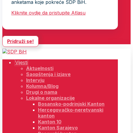
anketama koje pokreće SDP BiH.
Kliknite ovdje da pristupite Atlasu
Pridruži se!
Vijesti
Aktuelnosti
Saopštenja i izjave
Intervju
Kolumna/Blog
Drugi o nama
Lokalne organizacije
Bosansko-podrinjski Kanton
Hercegovačko-neretvanski
kanton
Kanton 10
Kanton Sarajevo