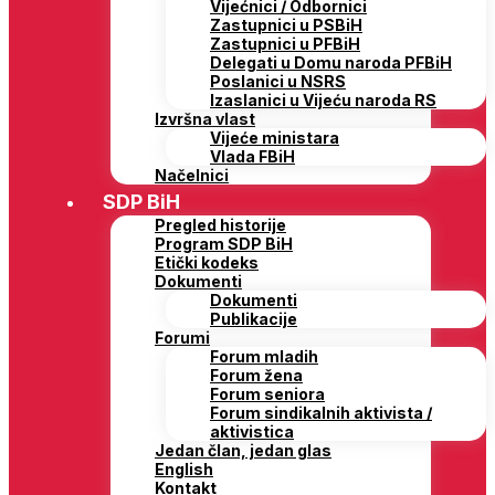
Vijećnici / Odbornici
Zastupnici u PSBiH
Zastupnici u PFBiH
Delegati u Domu naroda PFBiH
Poslanici u NSRS
Izaslanici u Vijeću naroda RS
Izvršna vlast
Vijeće ministara
Vlada FBiH
Načelnici
SDP BiH
Pregled historije
Program SDP BiH
Etički kodeks
Dokumenti
Dokumenti
Publikacije
Forumi
Forum mladih
Forum žena
Forum seniora
Forum sindikalnih aktivista /
aktivistica
Jedan član, jedan glas
English
Kontakt