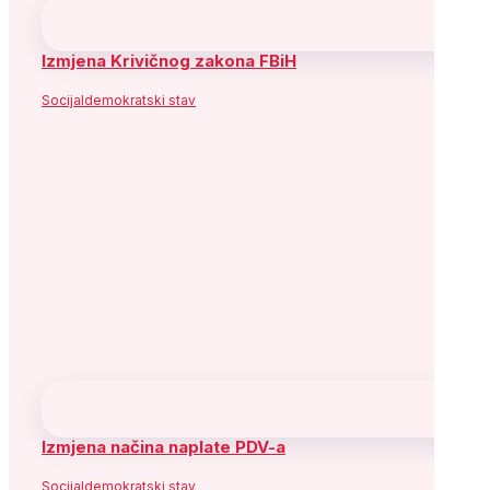
Izmjena Krivičnog zakona FBiH
Socijaldemokratski stav
Izmjena načina naplate PDV-a
Socijaldemokratski stav