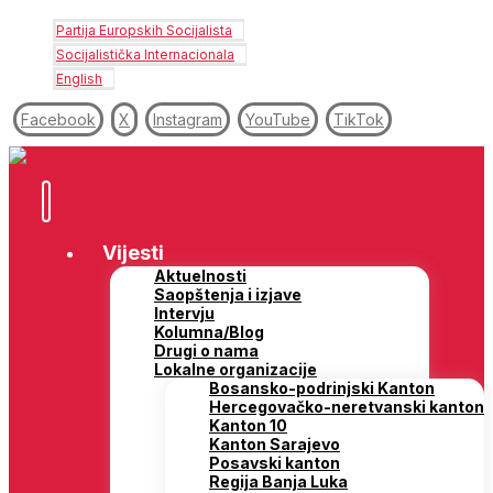
Partija Europskih Socijalista
Socijalistička Internacionala
English
Facebook
X
Instagram
YouTube
TikTok
Vijesti
Aktuelnosti
Saopštenja i izjave
Intervju
Kolumna/Blog
Drugi o nama
Lokalne organizacije
Bosansko-podrinjski Kanton
Hercegovačko-neretvanski kanton
Kanton 10
Kanton Sarajevo
Posavski kanton
Regija Banja Luka