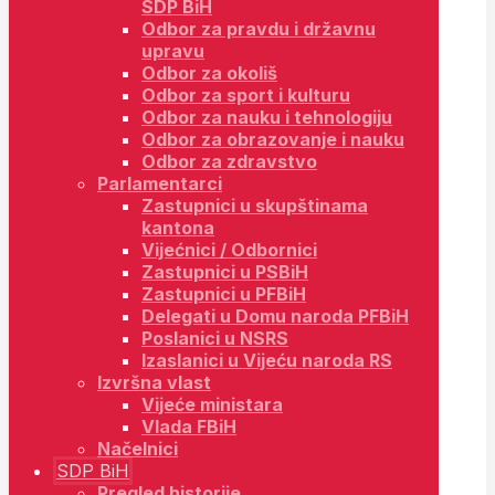
SDP BiH
Odbor za pravdu i državnu
upravu
Odbor za okoliš
Odbor za sport i kulturu
Odbor za nauku i tehnologiju
Odbor za obrazovanje i nauku
Odbor za zdravstvo
Parlamentarci
Zastupnici u skupštinama
kantona
Vijećnici / Odbornici
Zastupnici u PSBiH
Zastupnici u PFBiH
Delegati u Domu naroda PFBiH
Poslanici u NSRS
Izaslanici u Vijeću naroda RS
Izvršna vlast
Vijeće ministara
Vlada FBiH
Načelnici
SDP BiH
Pregled historije