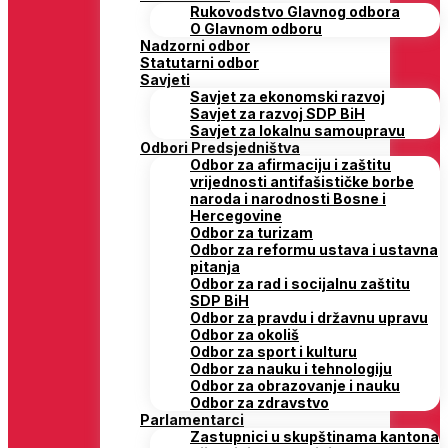
Rukovodstvo Glavnog odbora
O Glavnom odboru
Nadzorni odbor
Statutarni odbor
Savjeti
Savjet za ekonomski razvoj
Savjet za razvoj SDP BiH
Savjet za lokalnu samoupravu
Odbori Predsjedništva
Odbor za afirmaciju i zaštitu
vrijednosti antifašističke borbe
naroda i narodnosti Bosne i
Hercegovine
Odbor za turizam
Odbor za reformu ustava i ustavna
pitanja
Odbor za rad i socijalnu zaštitu
SDP BiH
Odbor za pravdu i državnu upravu
Odbor za okoliš
Odbor za sport i kulturu
Odbor za nauku i tehnologiju
Odbor za obrazovanje i nauku
Odbor za zdravstvo
Parlamentarci
Zastupnici u skupštinama kantona