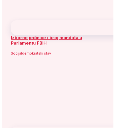
Izborne jedinice i broj mandata u
Parlamentu FBiH
Socijaldemokratski stav