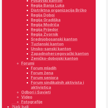
Posavski kanton
Regija Banja Luka
Distriktna organizacija Brčko
Regija Doboj
Regija Gradiška
Regija Modriča
Regija Prijedor
Regija Zvornik
Srednjobosanski kanton
Tuzlanski kanton
Unsko-sanski kanton
Zapadnohercegovački kanton
Zeničko-dobojski kanton
Forumi
Forum mladih
Forum žena
Forum seniora
Forum sindikalnih aktivista i
aktivistica
Odbori i Savjeti
Video
Fotografije
Naši ljudi