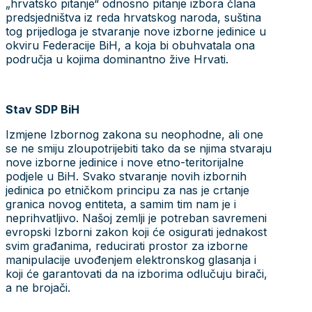
„hrvatsko pitanje“ odnosno pitanje izbora člana
predsjedništva iz reda hrvatskog naroda, suština
tog prijedloga je stvaranje nove izborne jedinice u
okviru Federacije BiH, a koja bi obuhvatala ona
područja u kojima dominantno žive Hrvati.
Stav SDP BiH
Izmjene Izbornog zakona su neophodne, ali one
se ne smiju zloupotrijebiti tako da se njima stvaraju
nove izborne jedinice i nove etno-teritorijalne
podjele u BiH. Svako stvaranje novih izbornih
jedinica po etničkom principu za nas je crtanje
granica novog entiteta, a samim tim nam je i
neprihvatljivo. Našoj zemlji je potreban savremeni
evropski Izborni zakon koji će osigurati jednakost
svim građanima, reducirati prostor za izborne
manipulacije uvođenjem elektronskog glasanja i
koji će garantovati da na izborima odlučuju birači,
a ne brojači.