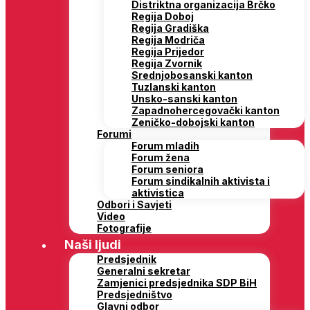
Distriktna organizacija Brčko
Regija Doboj
Regija Gradiška
Regija Modriča
Regija Prijedor
Regija Zvornik
Srednjobosanski kanton
Tuzlanski kanton
Unsko-sanski kanton
Zapadnohercegovački kanton
Zeničko-dobojski kanton
Forumi
Forum mladih
Forum žena
Forum seniora
Forum sindikalnih aktivista i
aktivistica
Odbori i Savjeti
Video
Fotografije
Naši ljudi
Predsjednik
Generalni sekretar
Zamjenici predsjednika SDP BiH
Predsjedništvo
Glavni odbor