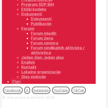
Program SDP BiH
Etički kodeks
Dokumenti
Dokumenti
Publikacije
Forumi
Forum mladih
Forum žena
Forum seniora
Forum sindikalnih aktivista /
aktivistica
Jedan član, jedan glas
English
Kontakt
Lokalne organizacije
Glas slobode
Plan
Facebook
X
Instagram
YouTube
TikTok
© Sva prava pridržana 2026