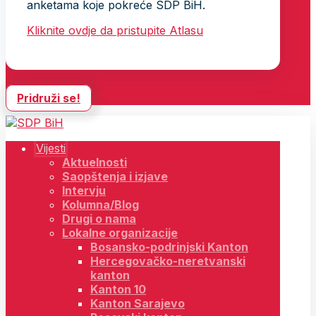
anketama koje pokreće SDP BiH.
Kliknite ovdje da pristupite Atlasu
Pridruži se!
Vijesti
Aktuelnosti
Saopštenja i izjave
Intervju
Kolumna/Blog
Drugi o nama
Lokalne organizacije
Bosansko-podrinjski Kanton
Hercegovačko-neretvanski
kanton
Kanton 10
Kanton Sarajevo