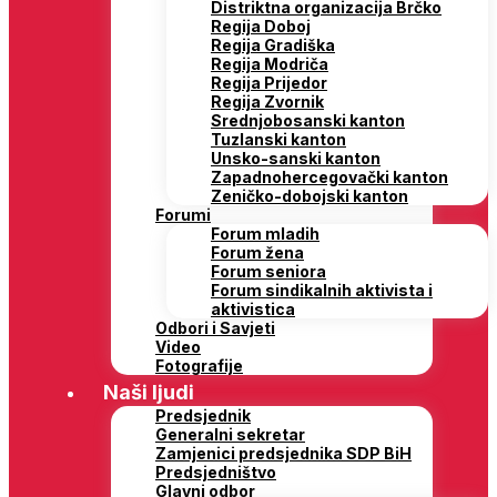
Distriktna organizacija Brčko
Regija Doboj
Regija Gradiška
Regija Modriča
Regija Prijedor
Regija Zvornik
Srednjobosanski kanton
Tuzlanski kanton
Unsko-sanski kanton
Zapadnohercegovački kanton
Zeničko-dobojski kanton
Forumi
Forum mladih
Forum žena
Forum seniora
Forum sindikalnih aktivista i
aktivistica
Odbori i Savjeti
Video
Fotografije
Naši ljudi
Predsjednik
Generalni sekretar
Zamjenici predsjednika SDP BiH
Predsjedništvo
Glavni odbor