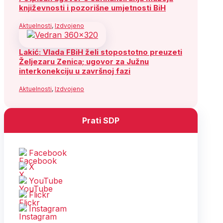
književnosti i pozorišne umjetnosti BiH
Aktuelnosti
,
Izdvojeno
Lakić: Vlada FBiH želi stopostotno preuzeti
Željezaru Zenica; ugovor za Južnu
interkonekciju u završnoj fazi
Aktuelnosti
,
Izdvojeno
Prati SDP
Facebook
X
YouTube
Flickr
Instagram