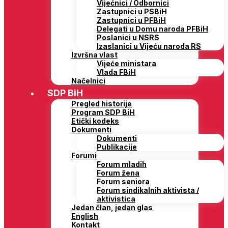
Vijećnici / Odbornici
Zastupnici u PSBiH
Zastupnici u PFBiH
Delegati u Domu naroda PFBiH
Poslanici u NSRS
Izaslanici u Vijeću naroda RS
Izvršna vlast
Vijeće ministara
Vlada FBiH
Načelnici
SDP BiH
Pregled historije
Program SDP BiH
Etički kodeks
Dokumenti
Dokumenti
Publikacije
Forumi
Forum mladih
Forum žena
Forum seniora
Forum sindikalnih aktivista /
aktivistica
Jedan član, jedan glas
English
Kontakt