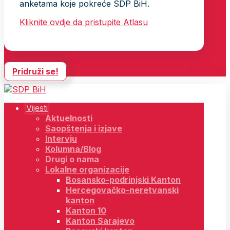
anketama koje pokreće SDP BiH.
Kliknite ovdje da pristupite Atlasu
Pridruži se!
Vijesti
Aktuelnosti
Saopštenja i izjave
Intervju
Kolumna/Blog
Drugi o nama
Lokalne organizacije
Bosansko-podrinjski Kanton
Hercegovačko-neretvanski
kanton
Kanton 10
Kanton Sarajevo