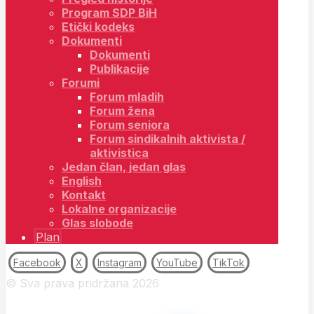
Program SDP BiH
Etički kodeks
Dokumenti
Dokumenti
Publikacije
Forumi
Forum mladih
Forum žena
Forum seniora
Forum sindikalnih aktivista /
aktivistica
Jedan član, jedan glas
English
Kontakt
Lokalne organizacije
Glas slobode
Plan
Facebook
X
Instagram
YouTube
TikTok
© Sva prava pridržana 2026