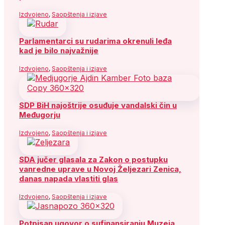
Izdvojeno
,
Saopštenja i izjave
Parlamentarci su rudarima okrenuli leđa
kad je bilo najvažnije
Izdvojeno
,
Saopštenja i izjave
SDP BiH najoštrije osuđuje vandalski čin u
Međugorju
Izdvojeno
,
Saopštenja i izjave
SDA jučer glasala za Zakon o postupku
vanredne uprave u Novoj Željezari Zenica,
danas napada vlastiti glas
Izdvojeno
,
Saopštenja i izjave
Potpisan ugovor o sufinansiranju Muzeja