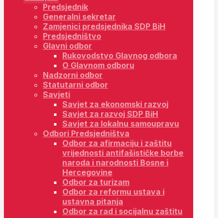
Predsjednik
Generalni sekretar
Zamjenici predsjednika SDP BiH
Predsjedništvo
Glavni odbor
Rukovodstvo Glavnog odbora
O Glavnom odboru
Nadzorni odbor
Statutarni odbor
Savjeti
Savjet za ekonomski razvoj
Savjet za razvoj SDP BiH
Savjet za lokalnu samoupravu
Odbori Predsjedništva
Odbor za afirmaciju i zaštitu
vrijednosti antifašističke borbe
naroda i narodnosti Bosne i
Hercegovine
Odbor za turizam
Odbor za reformu ustava i
ustavna pitanja
Odbor za rad i socijalnu zaštitu