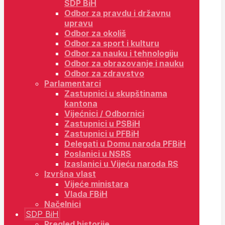
SDP BiH
Odbor za pravdu i državnu
upravu
Odbor za okoliš
Odbor za sport i kulturu
Odbor za nauku i tehnologiju
Odbor za obrazovanje i nauku
Odbor za zdravstvo
Parlamentarci
Zastupnici u skupštinama
kantona
Vijećnici / Odbornici
Zastupnici u PSBiH
Zastupnici u PFBiH
Delegati u Domu naroda PFBiH
Poslanici u NSRS
Izaslanici u Vijeću naroda RS
Izvršna vlast
Vijeće ministara
Vlada FBiH
Načelnici
SDP BiH
Pregled historije