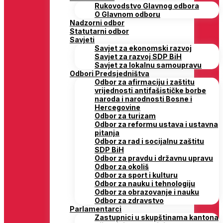
Rukovodstvo Glavnog odbora
O Glavnom odboru
Nadzorni odbor
Statutarni odbor
Savjeti
Savjet za ekonomski razvoj
Savjet za razvoj SDP BiH
Savjet za lokalnu samoupravu
Odbori Predsjedništva
Odbor za afirmaciju i zaštitu
vrijednosti antifašističke borbe
naroda i narodnosti Bosne i
Hercegovine
Odbor za turizam
Odbor za reformu ustava i ustavna
pitanja
Odbor za rad i socijalnu zaštitu
SDP BiH
Odbor za pravdu i državnu upravu
Odbor za okoliš
Odbor za sport i kulturu
Odbor za nauku i tehnologiju
Odbor za obrazovanje i nauku
Odbor za zdravstvo
Parlamentarci
Zastupnici u skupštinama kantona