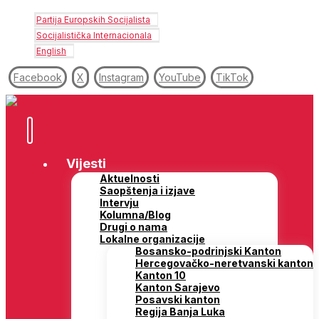
Partija Europskih Socijalista
Socijalistička Internacionala
English
Facebook
X
Instagram
YouTube
TikTok
Vijesti
Aktuelnosti
Saopštenja i izjave
Intervju
Kolumna/Blog
Drugi o nama
Lokalne organizacije
Bosansko-podrinjski Kanton
Hercegovačko-neretvanski kanton
Kanton 10
Kanton Sarajevo
Posavski kanton
Regija Banja Luka