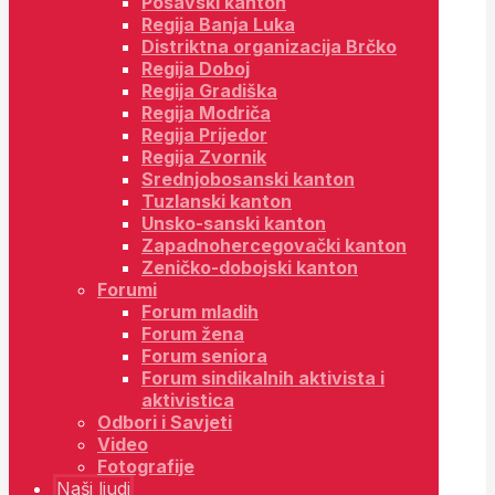
Posavski kanton
Regija Banja Luka
Distriktna organizacija Brčko
Regija Doboj
Regija Gradiška
Regija Modriča
Regija Prijedor
Regija Zvornik
Srednjobosanski kanton
Tuzlanski kanton
Unsko-sanski kanton
Zapadnohercegovački kanton
Zeničko-dobojski kanton
Forumi
Forum mladih
Forum žena
Forum seniora
Forum sindikalnih aktivista i
aktivistica
Odbori i Savjeti
Video
Fotografije
Naši ljudi