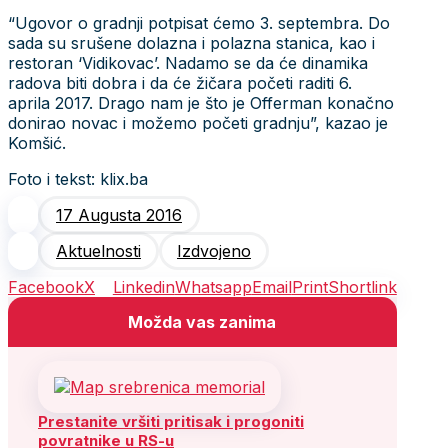
“Ugovor o gradnji potpisat ćemo 3. septembra. Do
sada su srušene dolazna i polazna stanica, kao i
restoran ‘Vidikovac’. Nadamo se da će dinamika
radova biti dobra i da će žičara početi raditi 6.
aprila 2017. Drago nam je što je Offerman konačno
donirao novac i možemo početi gradnju”, kazao je
Komšić.
Foto i tekst: klix.ba
17 Augusta 2016
Aktuelnosti
Izdvojeno
Facebook
X
Linkedin
Whatsapp
Email
Print
Shortlink
Možda vas zanima
Prestanite vršiti pritisak i progoniti
povratnike u RS-u