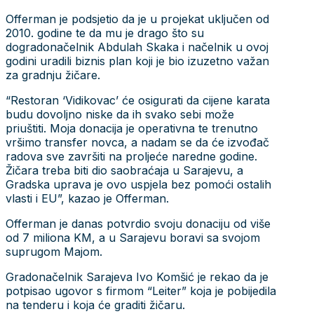
Offerman je podsjetio da je u projekat uključen od
2010. godine te da mu je drago što su
dogradonačelnik Abdulah Skaka i načelnik u ovoj
godini uradili biznis plan koji je bio izuzetno važan
za gradnju žičare.
“Restoran ‘Vidikovac’ će osigurati da cijene karata
budu dovoljno niske da ih svako sebi može
priuštiti. Moja donacija je operativna te trenutno
vršimo transfer novca, a nadam se da će izvođač
radova sve završiti na proljeće naredne godine.
Žičara treba biti dio saobraćaja u Sarajevu, a
Gradska uprava je ovo uspjela bez pomoći ostalih
vlasti i EU”, kazao je Offerman.
Offerman je danas potvrdio svoju donaciju od više
od 7 miliona KM, a u Sarajevu boravi sa svojom
suprugom Majom.
Gradonačelnik Sarajeva Ivo Komšić je rekao da je
potpisao ugovor s firmom “Leiter” koja je pobijedila
na tenderu i koja će graditi žičaru.