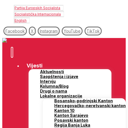
Partija Europskih Socijalista
Socijalistička Internacionala
English
Facebook
X
Instagram
YouTube
TikTok
Vijesti
Aktuelnosti
Saopštenja i izjave
Intervju
Kolumna/Blog
Drugi o nama
Lokalne organizacije
Bosansko-podrinjski Kanton
Hercegovačko-neretvanski kanton
Kanton 10
Kanton Sarajevo
Posavski kanton
Regija Banja Luka