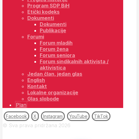
Program SDP BiH
Etički kodeks
Dokumenti
Dokumenti
Publikacije
Forumi
Forum mladih
Forum žena
Forum seniora
Forum sindikalnih aktivista /
aktivistica
Jedan član, jedan glas
English
Kontakt
Lokalne organizacije
Glas slobode
Plan
Facebook
X
Instagram
YouTube
TikTok
© Sva prava pridržana 2026