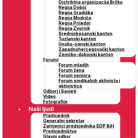
Distriktna organizacija Brčko
Regija Doboj
Regija Gradiška
Regija Modriča
Regija Prijedor
Regija Zvornik
Srednjobosanski kanton
Tuzlanski kanton
Unsko-sanski kanton
Zapadnohercegovački kanton
Zeničko-dobojski kanton
Forumi
Forum mladih
Forum žena
Forum seniora
Forum sindikalnih aktivista i
aktivistica
Odbori i Savjeti
Video
Fotografije
Naši ljudi
Predsjednik
Generalni sekretar
Zamjenici predsjednika SDP BiH
Predsjedništvo
Glavni odbor