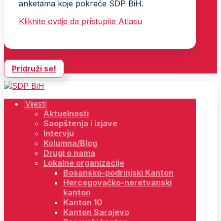
anketama koje pokreće SDP BiH.
Kliknite ovdje da pristupite Atlasu
Pridruži se!
Vijesti
Aktuelnosti
Saopštenja i izjave
Intervju
Kolumna/Blog
Drugi o nama
Lokalne organizacije
Bosansko-podrinjski Kanton
Hercegovačko-neretvanski
kanton
Kanton 10
Kanton Sarajevo