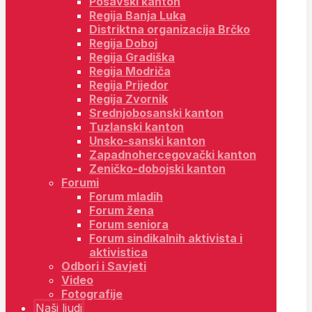
Posavski kanton
Regija Banja Luka
Distriktna organizacija Brčko
Regija Doboj
Regija Gradiška
Regija Modriča
Regija Prijedor
Regija Zvornik
Srednjobosanski kanton
Tuzlanski kanton
Unsko-sanski kanton
Zapadnohercegovački kanton
Zeničko-dobojski kanton
Forumi
Forum mladih
Forum žena
Forum seniora
Forum sindikalnih aktivista i
aktivistica
Odbori i Savjeti
Video
Fotografije
Naši ljudi