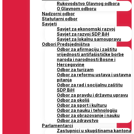
Rukovodstvo Glavnog odbora
O Glavnom odboru
Nadzorni odbor
Statutarni odbor
Savjeti
Savjet za ekonomski razvoj
Savjet za razvoj SDP BiH
Savjet za lokalnu samoupravu
Odbori Predsjedništva
Odbor za afirmaciju i zaštitu
vrijednosti antifašističke borbe
naroda i narodnosti Bosne i
Hercegovine
Odbor za turizam
Odbor za reformu ustava i ustavna
pitanja
Odbor za rad i socijalnu zaštitu
SDP BiH
Odbor za pravdu i državnu upravu
Odbor za okoliš
Odbor za sport i kulturu
Odbor za nauku i tehnologiju
Odbor za obrazovanje i nauku
Odbor za zdravstvo
Parlamentarci
Zastupnici u skupštinama kantona