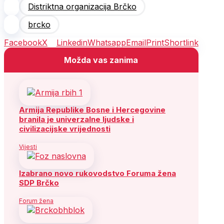
Distriktna organizacija Brčko
brcko
Facebook
X
Linkedin
Whatsapp
Email
Print
Shortlink
Možda vas zanima
Armija Republike Bosne i Hercegovine
branila je univerzalne ljudske i
civilizacijske vrijednosti
Vijesti
Izabrano novo rukovodstvo Foruma žena
SDP Brčko
Forum žena