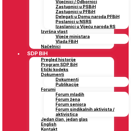
Vijećnici / Odbornici
Zastupnici u PSBiH
Zastupnici u PFBiH
Delegati u Domu naroda PFBiH
Poslanici u NSRS
Izaslanici u Vijeću naroda RS
Izvršna vlast
Vijeće ministara
Vlada FBiH
Načelnici
SDP BiH
Pregled historije
Program SDP BiH
Etički kodeks
Dokumenti
Dokumenti
Publikacije
Forumi
Forum mladih
Forum žena
Forum seniora
Forum sindikalnih aktivista /
aktivistica
Jedan član, jedan glas
English
Kontakt