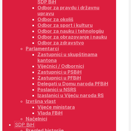
SDP BiH
Odbor za pravdu i državnu
upravu
Odbor za okoliš
Odbor za sport i kulturu
Odbor za nauku i tehnologiju
Odbor za obrazovanje i nauku
Odbor za zdravstvo
Parlamentarci
Zastupnici u skupštinama
kantona
Vijećnici / Odbornici
Zastupnici u PSBiH
Zastupnici u PFBiH
Delegati u Domu naroda PFBiH
Poslanici u NSRS
Izaslanici u Vijeću naroda RS
Izvršna vlast
Vijeće ministara
Vlada FBiH
Načelnici
SDP BiH
Pregled historije