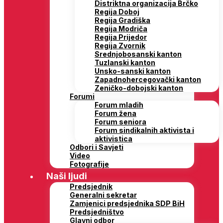
Distriktna organizacija Brčko
Regija Doboj
Regija Gradiška
Regija Modriča
Regija Prijedor
Regija Zvornik
Srednjobosanski kanton
Tuzlanski kanton
Unsko-sanski kanton
Zapadnohercegovački kanton
Zeničko-dobojski kanton
Forumi
Forum mladih
Forum žena
Forum seniora
Forum sindikalnih aktivista i
aktivistica
Odbori i Savjeti
Video
Fotografije
Naši ljudi
Predsjednik
Generalni sekretar
Zamjenici predsjednika SDP BiH
Predsjedništvo
Glavni odbor