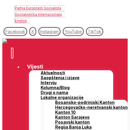
Partija Europskih Socijalista
Socijalistička Internacionala
English
Facebook
X
Instagram
YouTube
TikTok
Vijesti
Aktuelnosti
Saopštenja i izjave
Intervju
Kolumna/Blog
Drugi o nama
Lokalne organizacije
Bosansko-podrinjski Kanton
Hercegovačko-neretvanski kanton
Kanton 10
Kanton Sarajevo
Posavski kanton
Regija Banja Luka