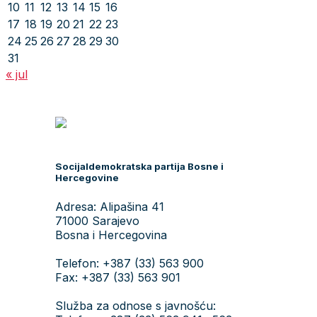
10
11
12
13
14
15
16
17
18
19
20
21
22
23
24
25
26
27
28
29
30
31
« jul
Socijaldemokratska partija Bosne i
Hercegovine
Adresa: Alipašina 41
71000 Sarajevo
Bosna i Hercegovina
Telefon: +387 (33) 563 900
Fax: +387 (33) 563 901
Služba za odnose s javnošću: