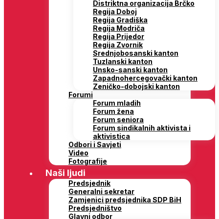
Distriktna organizacija Brčko
Regija Doboj
Regija Gradiška
Regija Modriča
Regija Prijedor
Regija Zvornik
Srednjobosanski kanton
Tuzlanski kanton
Unsko-sanski kanton
Zapadnohercegovački kanton
Zeničko-dobojski kanton
Forumi
Forum mladih
Forum žena
Forum seniora
Forum sindikalnih aktivista i
aktivistica
Odbori i Savjeti
Video
Fotografije
Naši ljudi
Predsjednik
Generalni sekretar
Zamjenici predsjednika SDP BiH
Predsjedništvo
Glavni odbor