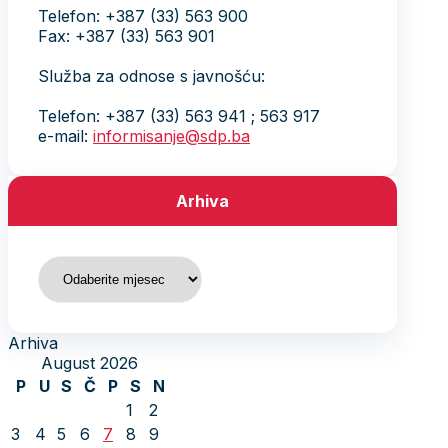
Telefon: +387 (33) 563 900
Fax: +387 (33) 563 901
Služba za odnose s javnošću:
Telefon: +387 (33) 563 941 ; 563 917
e-mail:
informisanje@sdp.ba
Arhiva
Arhiva
Arhiva
August 2026
P
U
S
Č
P
S
N
1
2
3
4
5
6
7
8
9