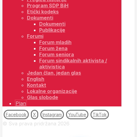
Program SDP BiH
Etički kodeks
Dokumenti
Dokumenti
Publikacije
Forumi
Forum mladih
Forum žena
Forum seniora
Forum sindikalnih aktivista /
aktivistica
Jedan član, jedan glas
English
Kontakt
Lokalne organizacije
Glas slobode
Plan
Facebook
X
Instagram
YouTube
TikTok
© Sva prava pridržana 2026