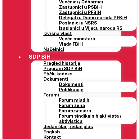
Vijećnici / Odbornici
Zastupnici u PSBiH
Zastupnici u PFBiH
Delegati u Domu naroda PFBiH
Poslanici u NSRS
Izaslanici u Vijeću naroda RS
Izvršna vlast
Vijeće ministara
Vlada FBiH
Načelnici
SDP BiH
Pregled historije
Program SDP BiH
Etički kodeks
Dokumenti
Dokumenti
Publikacije
Forumi
Forum mladih
Forum žena
Forum seniora
Forum sindikalnih aktivista /
aktivistica
Jedan član, jedan glas
English
Kontakt