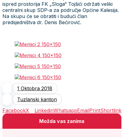
ispred prostorija FK „Sloga“ Tojšići održati veliki
centralni skup SDP-a za područje Općine Kalesija.
Na skupu će se obratiti i budući član
predsjedništva dr. Denis Bećirović.
1 Oktobra 2018
Tuzlanski kanton
Facebook
X
Linkedin
Whatsapp
Email
Print
Shortlink
Možda vas zanima