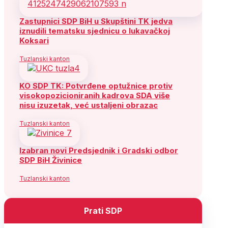
Zastupnici SDP BiH u Skupštini TK jedva
iznudili tematsku sjednicu o lukavačkoj
Koksari
Tuzlanski kanton
KO SDP TK: Potvrđene optužnice protiv
visokopozicioniranih kadrova SDA više
nisu izuzetak, već ustaljeni obrazac
Tuzlanski kanton
Izabran novi Predsjednik i Gradski odbor
SDP BiH Živinice
Tuzlanski kanton
Prati SDP