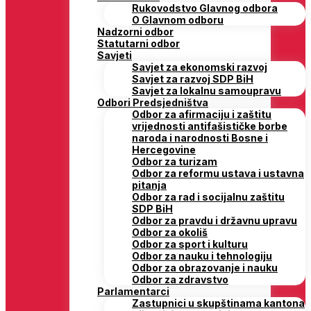
Rukovodstvo Glavnog odbora
O Glavnom odboru
Nadzorni odbor
Statutarni odbor
Savjeti
Savjet za ekonomski razvoj
Savjet za razvoj SDP BiH
Savjet za lokalnu samoupravu
Odbori Predsjedništva
Odbor za afirmaciju i zaštitu
vrijednosti antifašističke borbe
naroda i narodnosti Bosne i
Hercegovine
Odbor za turizam
Odbor za reformu ustava i ustavna
pitanja
Odbor za rad i socijalnu zaštitu
SDP BiH
Odbor za pravdu i državnu upravu
Odbor za okoliš
Odbor za sport i kulturu
Odbor za nauku i tehnologiju
Odbor za obrazovanje i nauku
Odbor za zdravstvo
Parlamentarci
Zastupnici u skupštinama kantona