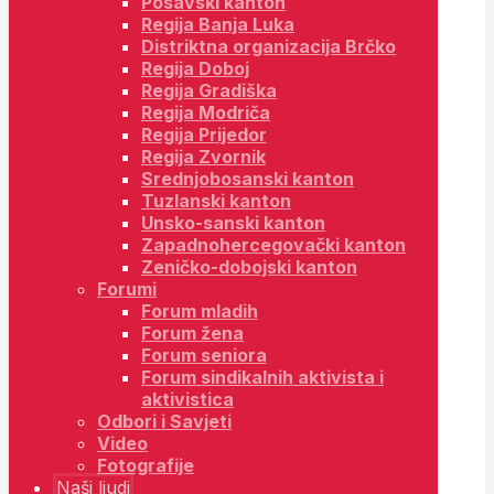
Posavski kanton
Regija Banja Luka
Distriktna organizacija Brčko
Regija Doboj
Regija Gradiška
Regija Modriča
Regija Prijedor
Regija Zvornik
Srednjobosanski kanton
Tuzlanski kanton
Unsko-sanski kanton
Zapadnohercegovački kanton
Zeničko-dobojski kanton
Forumi
Forum mladih
Forum žena
Forum seniora
Forum sindikalnih aktivista i
aktivistica
Odbori i Savjeti
Video
Fotografije
Naši ljudi