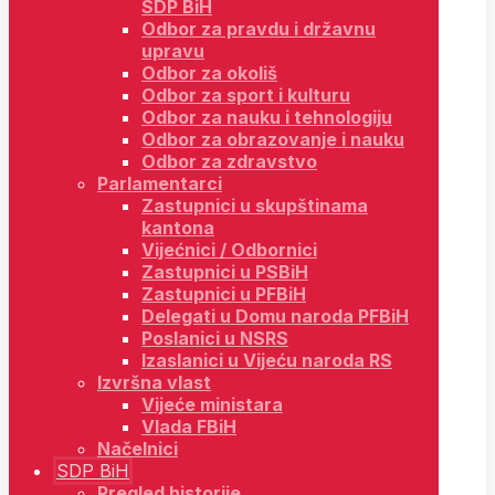
SDP BiH
Odbor za pravdu i državnu
upravu
Odbor za okoliš
Odbor za sport i kulturu
Odbor za nauku i tehnologiju
Odbor za obrazovanje i nauku
Odbor za zdravstvo
Parlamentarci
Zastupnici u skupštinama
kantona
Vijećnici / Odbornici
Zastupnici u PSBiH
Zastupnici u PFBiH
Delegati u Domu naroda PFBiH
Poslanici u NSRS
Izaslanici u Vijeću naroda RS
Izvršna vlast
Vijeće ministara
Vlada FBiH
Načelnici
SDP BiH
Pregled historije