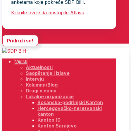
anketama koje pokreće SDP BiH.
Kliknite ovdje da pristupite Atlasu
Pridruži se!
Vijesti
Aktuelnosti
Saopštenja i izjave
Intervju
Kolumna/Blog
Drugi o nama
Lokalne organizacije
Bosansko-podrinjski Kanton
Hercegovačko-neretvanski
kanton
Kanton 10
Kanton Sarajevo