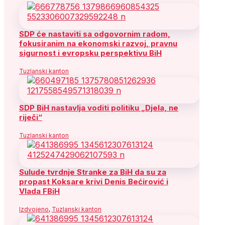
SDP će nastaviti sa odgovornim radom,
fokusiranim na ekonomski razvoj, pravnu
sigurnost i evropsku perspektivu BiH
Tuzlanski kanton
SDP BiH nastavlja voditi politiku „Djela, ne
riječi“
Tuzlanski kanton
Sulude tvrdnje Stranke za BiH da su za
propast Koksare krivi Denis Bećirović i
Vlada FBiH
Izdvojeno
,
Tuzlanski kanton