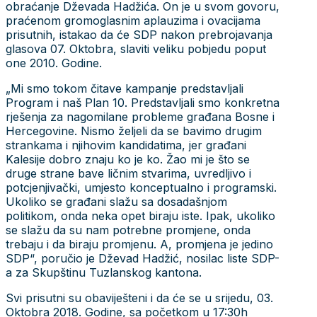
obraćanje Dževada Hadžića. On je u svom govoru,
praćenom gromoglasnim aplauzima i ovacijama
prisutnih, istakao da će SDP nakon prebrojavanja
glasova 07. Oktobra, slaviti veliku pobjedu poput
one 2010. Godine.
„Mi smo tokom čitave kampanje predstavljali
Program i naš Plan 10. Predstavljali smo konkretna
rješenja za nagomilane probleme građana Bosne i
Hercegovine. Nismo željeli da se bavimo drugim
strankama i njihovim kandidatima, jer građani
Kalesije dobro znaju ko je ko. Žao mi je što se
druge strane bave ličnim stvarima, uvredljivo i
potcjenjivački, umjesto konceptualno i programski.
Ukoliko se građani slažu sa dosadašnjom
politikom, onda neka opet biraju iste. Ipak, ukoliko
se slažu da su nam potrebne promjene, onda
trebaju i da biraju promjenu. A, promjena je jedino
SDP“, poručio je Dževad Hadžić, nosilac liste SDP-
a za Skupštinu Tuzlanskog kantona.
Svi prisutni su obaviješteni i da će se u srijedu, 03.
Oktobra 2018. Godine, sa početkom u 17:30h