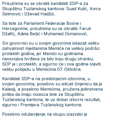
Prisutnima su se obratili kandidati SDP-a za
Skupštinu Tuzlanskog kantona: Suad Kulić, Amra
Selimović i Dževad Hadžić.
Sa liste za Parlament Federacije Bosne i
Hercegovine, prisutnima su se obratili: Faruk
Džafić, Adela Bešić i Muhamed Osmanović.
Svi govornici su u svojim govorima iskazali veliku
zahvalnost mještanima Memića na velikoj podršci
proteklih godina, jer Memići su godinama
neosvojiva tvrđava za bilo koju drugu stranku.
SDP je i proteklih, a sigurno će i ove godine slaviti
veliku pobjedu u Memićima 07. Oktobra.
Kandidati SDP-a na predstojećim izborima, u
svojim govorima, posebno su isticali činjenicu da je
Kalesiji, a posebno Memićima, pružena jedinstvena
prilika da imaju nosioca liste za Skupštinu
Tuzlanskog kantona, te uz dobar izborni rezultat,
sigurno i Premijera Tuzlanskog kantona.
Posebno oduševljenje na skupu izazvalo je