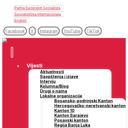
Partija Europskih Socijalista
Socijalistička Internacionala
English
Facebook
X
Instagram
YouTube
TikTok
Vijesti
Aktuelnosti
Saopštenja i izjave
Intervju
Kolumna/Blog
Drugi o nama
Lokalne organizacije
Bosansko-podrinjski Kanton
Hercegovačko-neretvanski kanton
Kanton 10
Kanton Sarajevo
Posavski kanton
Regija Banja Luka