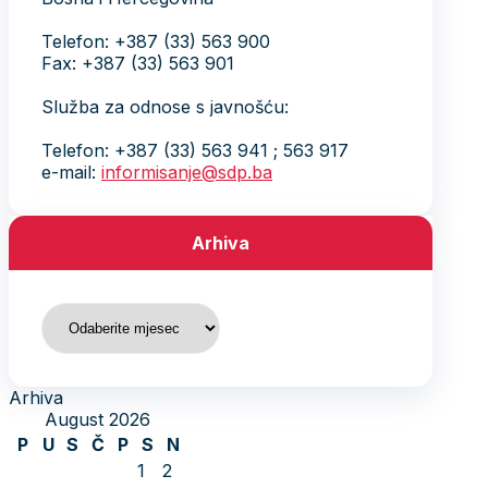
Telefon: +387 (33) 563 900
Fax: +387 (33) 563 901
Služba za odnose s javnošću:
Telefon: +387 (33) 563 941 ; 563 917
e-mail:
informisanje@sdp.ba
Arhiva
Arhiva
Arhiva
August 2026
P
U
S
Č
P
S
N
1
2