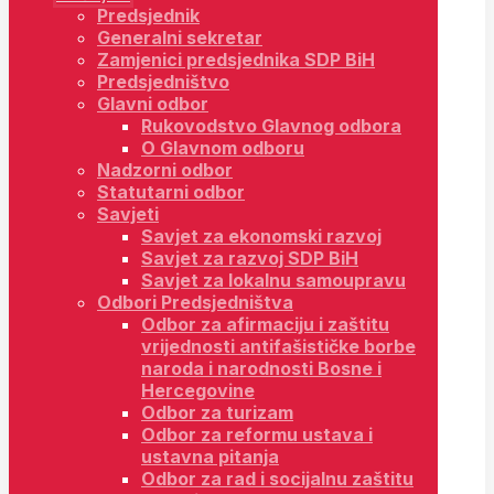
Predsjednik
Generalni sekretar
Zamjenici predsjednika SDP BiH
Predsjedništvo
Glavni odbor
Rukovodstvo Glavnog odbora
O Glavnom odboru
Nadzorni odbor
Statutarni odbor
Savjeti
Savjet za ekonomski razvoj
Savjet za razvoj SDP BiH
Savjet za lokalnu samoupravu
Odbori Predsjedništva
Odbor za afirmaciju i zaštitu
vrijednosti antifašističke borbe
naroda i narodnosti Bosne i
Hercegovine
Odbor za turizam
Odbor za reformu ustava i
ustavna pitanja
Odbor za rad i socijalnu zaštitu