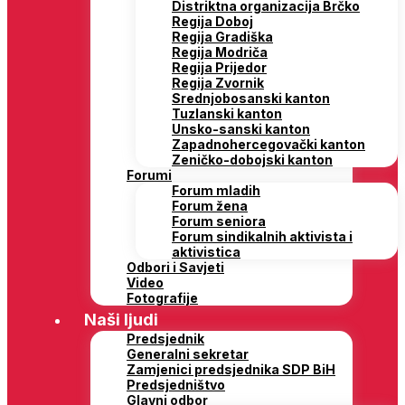
Distriktna organizacija Brčko
Regija Doboj
Regija Gradiška
Regija Modriča
Regija Prijedor
Regija Zvornik
Srednjobosanski kanton
Tuzlanski kanton
Unsko-sanski kanton
Zapadnohercegovački kanton
Zeničko-dobojski kanton
Forumi
Forum mladih
Forum žena
Forum seniora
Forum sindikalnih aktivista i
aktivistica
Odbori i Savjeti
Video
Fotografije
Naši ljudi
Predsjednik
Generalni sekretar
Zamjenici predsjednika SDP BiH
Predsjedništvo
Glavni odbor