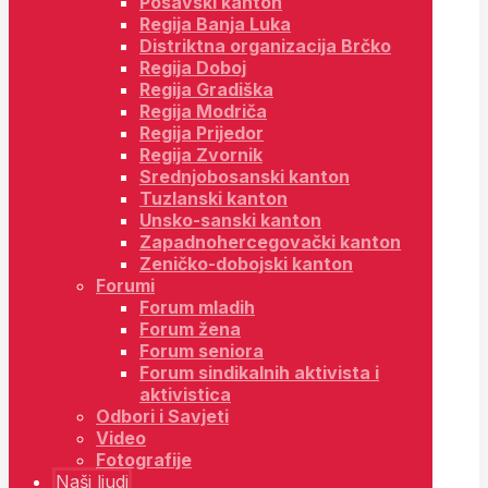
Posavski kanton
Regija Banja Luka
Distriktna organizacija Brčko
Regija Doboj
Regija Gradiška
Regija Modriča
Regija Prijedor
Regija Zvornik
Srednjobosanski kanton
Tuzlanski kanton
Unsko-sanski kanton
Zapadnohercegovački kanton
Zeničko-dobojski kanton
Forumi
Forum mladih
Forum žena
Forum seniora
Forum sindikalnih aktivista i
aktivistica
Odbori i Savjeti
Video
Fotografije
Naši ljudi