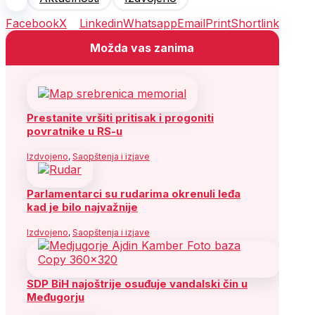
Facebook
X
Linkedin
Whatsapp
Email
Print
Shortlink
Možda vas zanima
Prestanite vršiti pritisak i progoniti
povratnike u RS-u
Izdvojeno
,
Saopštenja i izjave
Parlamentarci su rudarima okrenuli leđa
kad je bilo najvažnije
Izdvojeno
,
Saopštenja i izjave
SDP BiH najoštrije osuđuje vandalski čin u
Međugorju