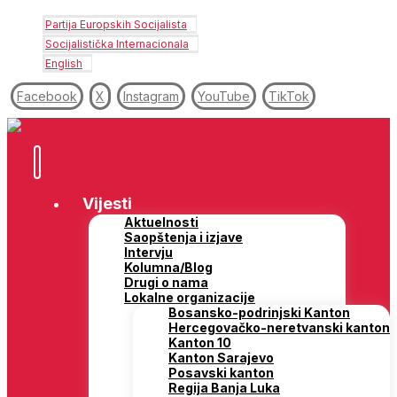
Partija Europskih Socijalista
Socijalistička Internacionala
English
Facebook
X
Instagram
YouTube
TikTok
Vijesti
Aktuelnosti
Saopštenja i izjave
Intervju
Kolumna/Blog
Drugi o nama
Lokalne organizacije
Bosansko-podrinjski Kanton
Hercegovačko-neretvanski kanton
Kanton 10
Kanton Sarajevo
Posavski kanton
Regija Banja Luka