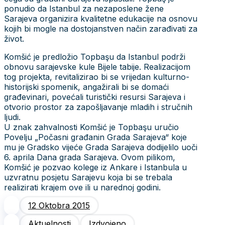
ponudio da Istanbul za nezaposlene žene
Sarajeva organizira kvalitetne edukacije na osnovu
kojih bi mogle na dostojanstven način zarađivati za
život.
Komšić je predložio Topbaşu da Istanbul podrži
obnovu sarajevske kule Bijele tabije. Realizacijom
tog projekta, revitalizirao bi se vrijedan kulturno-
historijski spomenik, angažirali bi se domaći
građevinari, povećali turistički resursi Sarajeva i
otvorio prostor za zapošljavanje mladih i stručnih
ljudi.
U znak zahvalnosti Komšić je Topbaşu uručio
Povelju „Počasni građanin Grada Sarajeva“ koje
mu je Gradsko vijeće Grada Sarajeva dodijelilo uoči
6. aprila Dana grada Sarajeva. Ovom pilikom,
Komšić je pozvao kolege iz Ankare i Istanbula u
uzvratnu posjetu Sarajevu koja bi se trebala
realizirati krajem ove ili u narednoj godini.
12 Oktobra 2015
Aktuelnosti
Izdvojeno