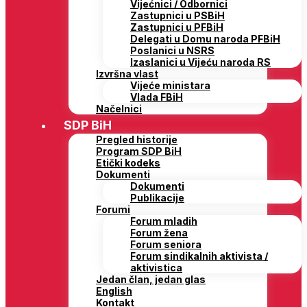
Vijećnici / Odbornici
Zastupnici u PSBiH
Zastupnici u PFBiH
Delegati u Domu naroda PFBiH
Poslanici u NSRS
Izaslanici u Vijeću naroda RS
Izvršna vlast
Vijeće ministara
Vlada FBiH
Načelnici
SDP BiH
Pregled historije
Program SDP BiH
Etički kodeks
Dokumenti
Dokumenti
Publikacije
Forumi
Forum mladih
Forum žena
Forum seniora
Forum sindikalnih aktivista /
aktivistica
Jedan član, jedan glas
English
Kontakt