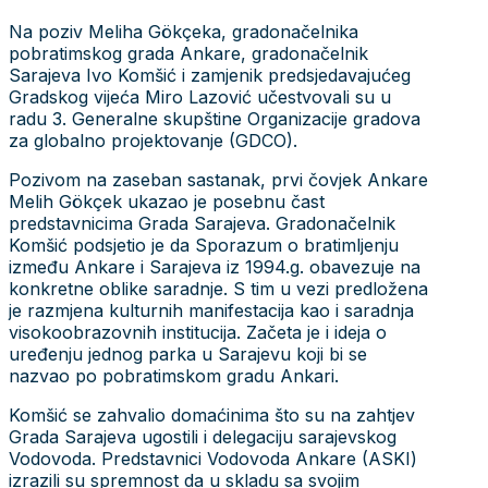
Na poziv Meliha Gökçeka, gradonačelnika
pobratimskog grada Ankare, gradonačelnik
Sarajeva Ivo Komšić i zamjenik predsjedavajućeg
Gradskog vijeća Miro Lazović učestvovali su u
radu 3. Generalne skupštine Organizacije gradova
za globalno projektovanje (GDCO).
Pozivom na zaseban sastanak, prvi čovjek Ankare
Melih Gökçek ukazao je posebnu čast
predstavnicima Grada Sarajeva. Gradonačelnik
Komšić podsjetio je da Sporazum o bratimljenju
između Ankare i Sarajeva iz 1994.g. obavezuje na
konkretne oblike saradnje. S tim u vezi predložena
je razmjena kulturnih manifestacija kao i saradnja
visokoobrazovnih institucija. Začeta je i ideja o
uređenju jednog parka u Sarajevu koji bi se
nazvao po pobratimskom gradu Ankari.
Komšić se zahvalio domaćinima što su na zahtjev
Grada Sarajeva ugostili i delegaciju sarajevskog
Vodovoda. Predstavnici Vodovoda Ankare (ASKI)
izrazili su spremnost da u skladu sa svojim