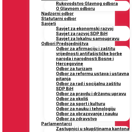
Rukovodstvo Glavnog odbora
O Glavnom odboru
Nadzorni odbor
Statutarni odbor
Savjeti
Savjet za ekonomski razvoj
Savjet za razvoj SDP BiH
Savjet za lokalnu samoupravu
Odbori Predsjedništva
Odbor za afirmaciju i zaštitu
vrijednosti antifašističke borbe
naroda i narodnosti Bosne i
Hercegovine
Odbor za turizam
Odbor za reformu ustava i ustavna
pitanja
Odbor za rad i socijalnu zaštitu
SDP BiH
Odbor za pravdu i državnu upravu
Odbor za okoliš
Odbor za sport i kulturu
Odbor za nauku i tehnologiju
Odbor za obrazovanje i nauku
Odbor za zdravstvo
Parlamentarci
Zastupnici u skupštinama kantona