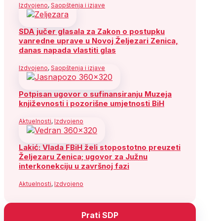
Izdvojeno
,
Saopštenja i izjave
SDA jučer glasala za Zakon o postupku
vanredne uprave u Novoj Željezari Zenica,
danas napada vlastiti glas
Izdvojeno
,
Saopštenja i izjave
Potpisan ugovor o sufinansiranju Muzeja
književnosti i pozorišne umjetnosti BiH
Aktuelnosti
,
Izdvojeno
Lakić: Vlada FBiH želi stopostotno preuzeti
Željezaru Zenica; ugovor za Južnu
interkonekciju u završnoj fazi
Aktuelnosti
,
Izdvojeno
Prati SDP