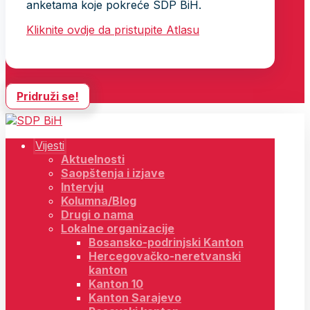
anketama koje pokreće SDP BiH.
Kliknite ovdje da pristupite Atlasu
Pridruži se!
Vijesti
Aktuelnosti
Saopštenja i izjave
Intervju
Kolumna/Blog
Drugi o nama
Lokalne organizacije
Bosansko-podrinjski Kanton
Hercegovačko-neretvanski
kanton
Kanton 10
Kanton Sarajevo