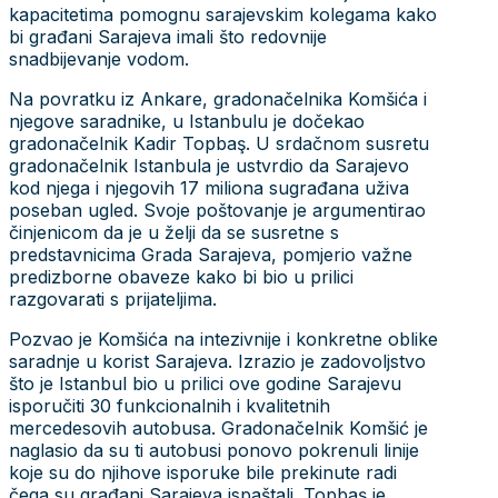
kapacitetima pomognu sarajevskim kolegama kako
bi građani Sarajeva imali što redovnije
snadbijevanje vodom.
Na povratku iz Ankare, gradonačelnika Komšića i
njegove saradnike, u Istanbulu je dočekao
gradonačelnik Kadir Topbaş. U srdačnom susretu
gradonačelnik Istanbula je ustvrdio da Sarajevo
kod njega i njegovih 17 miliona sugrađana uživa
poseban ugled. Svoje poštovanje je argumentirao
činjenicom da je u želji da se susretne s
predstavnicima Grada Sarajeva, pomjerio važne
predizborne obaveze kako bi bio u prilici
razgovarati s prijateljima.
Pozvao je Komšića na intezivnije i konkretne oblike
saradnje u korist Sarajeva. Izrazio je zadovoljstvo
što je Istanbul bio u prilici ove godine Sarajevu
isporučiti 30 funkcionalnih i kvalitetnih
mercedesovih autobusa. Gradonačelnik Komšić je
naglasio da su ti autobusi ponovo pokrenuli linije
koje su do njihove isporuke bile prekinute radi
čega su građani Sarajeva ispaštali. Topbaş je