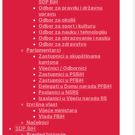
SDP BiH
Odbor za pravdu i državnu
upravu
Odbor za okoliš
Odbor za sport i kulturu
Odbor za nauku i tehnologiju
Odbor za obrazovanje i nauku
Odbor za zdravstvo
Parlamentarci
Zastupnici u skupštinama
kantona
Vijećnici / Odbornici
Zastupnici u PSBiH
Zastupnici u PFBiH
Delegati u Domu naroda PFBiH
Poslanici u NSRS
Izaslanici u Vijeću naroda RS
Izvršna vlast
Vijeće ministara
Vlada FBiH
Načelnici
SDP BiH
Pregled historije