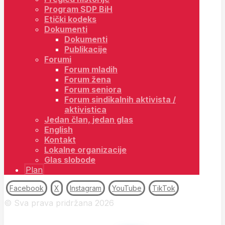
Program SDP BiH
Etički kodeks
Dokumenti
Dokumenti
Publikacije
Forumi
Forum mladih
Forum žena
Forum seniora
Forum sindikalnih aktivista /
aktivistica
Jedan član, jedan glas
English
Kontakt
Lokalne organizacije
Glas slobode
Plan
Facebook
X
Instagram
YouTube
TikTok
© Sva prava pridržana 2026