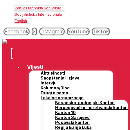
Partija Europskih Socijalista
Socijalistička Internacionala
English
Facebook
X
Instagram
YouTube
TikTok
Vijesti
Aktuelnosti
Saopštenja i izjave
Intervju
Kolumna/Blog
Drugi o nama
Lokalne organizacije
Bosansko-podrinjski Kanton
Hercegovačko-neretvanski kanton
Kanton 10
Kanton Sarajevo
Posavski kanton
Regija Banja Luka