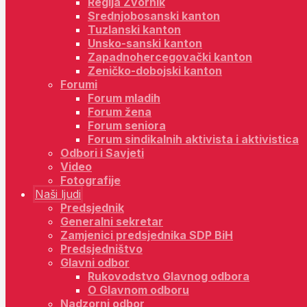
Regija Zvornik
Srednjobosanski kanton
Tuzlanski kanton
Unsko-sanski kanton
Zapadnohercegovački kanton
Zeničko-dobojski kanton
Forumi
Forum mladih
Forum žena
Forum seniora
Forum sindikalnih aktivista i aktivistica
Odbori i Savjeti
Video
Fotografije
Naši ljudi
Predsjednik
Generalni sekretar
Zamjenici predsjednika SDP BiH
Predsjedništvo
Glavni odbor
Rukovodstvo Glavnog odbora
O Glavnom odboru
Nadzorni odbor