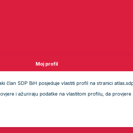
Moj profil
i član SDP BiH posjeduje vlastiti profil na stranici atlas.sd
ere i ažuriraju podatke na vlastitom profilu, da provjere s