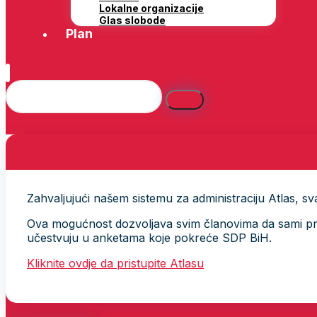
Lokalne organizacije
Glas slobode
Plan
Zahvaljujući našem sistemu za administraciju Atlas, svak
Ova mogućnost dozvoljava svim članovima da sami provj
učestvuju u anketama koje pokreće SDP BiH.
Kliknite ovdje da pristupite Atlasu