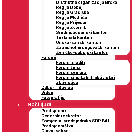
Distriktna organizacija Brčko
Regija Doboj
Regija Gradiška
Regija Modriča
Regija Prijedor
Regija Zvornik
Srednjobosanski kanton
Tuzlanski kanton
Unsko-sanski kanton
Zapadnohercegovački kanton
Zeničko-dobojski kanton
Forumi
Forum mladih
Forum žena
Forum seniora
Forum sindikalnih aktivista i
aktivistica
Odbori i Savjeti
Video
Fotografije
Naši ljudi
Predsjednik
Generalni sekretar
Zamjenici predsjednika SDP BiH
Predsjedništvo
Glavni odbor