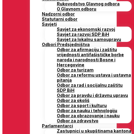
Rukovodstvo Glavnog odbora
O Glavnom odboru
Nadzorni odbor
Statutarni odbor
Savjeti
Savjet za ekonomski razvoj
Savjet za razvoj SDP BiH
Savjet za lokalnu samoupravu
Odbori Predsjedništva
Odbor za afirmaciju i zaštitu
vrijednosti antifašističke borbe
naroda i narodnosti Bosne i
Hercegovine
Odbor za turizam
Odbor za reformu ustava i ustavna
pitanja
Odbor za rad i socijalnu zaštitu
SDP BiH
Odbor za pravdu i državnu upravu
Odbor za okoliš
Odbor za sport i kulturu
Odbor za nauku i tehnologiju
Odbor za obrazovanje i nauku
Odbor za zdravstvo
Parlamentarci
Zastupnici u skupštinama kantona