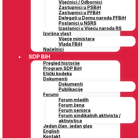
Vijećnici / Odbornici
Zastupnici u PSBiH
Zastupnici u PFBiH
Delegati u Domu naroda PFBiH
Poslanici u NSRS
Izaslanici u Vijeću naroda RS
Izvršna vlast
Vijeće ministara
Vlada FBiH
Načelnici
SDP BiH
Pregled historije
Program SDP BiH
Etički kodeks
Dokumenti
Dokumenti
Publikacije
Forumi
Forum mladih
Forum žena
Forum seniora
Forum sindikalnih aktivista /
aktivistica
Jedan član, jedan glas
English
Kontakt