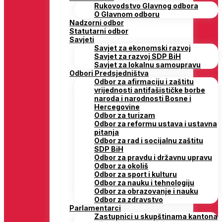
Rukovodstvo Glavnog odbora
O Glavnom odboru
Nadzorni odbor
Statutarni odbor
Savjeti
Savjet za ekonomski razvoj
Savjet za razvoj SDP BiH
Savjet za lokalnu samoupravu
Odbori Predsjedništva
Odbor za afirmaciju i zaštitu
vrijednosti antifašističke borbe
naroda i narodnosti Bosne i
Hercegovine
Odbor za turizam
Odbor za reformu ustava i ustavna
pitanja
Odbor za rad i socijalnu zaštitu
SDP BiH
Odbor za pravdu i državnu upravu
Odbor za okoliš
Odbor za sport i kulturu
Odbor za nauku i tehnologiju
Odbor za obrazovanje i nauku
Odbor za zdravstvo
Parlamentarci
Zastupnici u skupštinama kantona