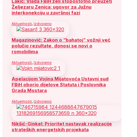
Lakić: Vlada FBiH želi stopostotno preuzeti
Željezaru Zenica; ugovor za Južnu
interkonekciju u završnoj fazi
Aktuelnosti
,
Izdvojeno
Magazinović: Zakon o “bahatoj” vožnji već
polučio rezultate, donosi se novi o
romobilima
Aktuelnosti
,
Izdvojeno
Apelacijom Vojina Mijatovoća Ustavni sud
FBiH oborio dijelove Statuta i Poslovnika
Grada Mostara
Aktuelnosti
,
Izdvojeno
Nikšić-Ginkel: Prioritet nastavak realizacije
strateških energetskih projekata