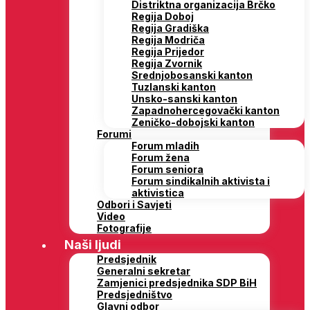
Distriktna organizacija Brčko
Regija Doboj
Regija Gradiška
Regija Modriča
Regija Prijedor
Regija Zvornik
Srednjobosanski kanton
Tuzlanski kanton
Unsko-sanski kanton
Zapadnohercegovački kanton
Zeničko-dobojski kanton
Forumi
Forum mladih
Forum žena
Forum seniora
Forum sindikalnih aktivista i
aktivistica
Odbori i Savjeti
Video
Fotografije
Naši ljudi
Predsjednik
Generalni sekretar
Zamjenici predsjednika SDP BiH
Predsjedništvo
Glavni odbor