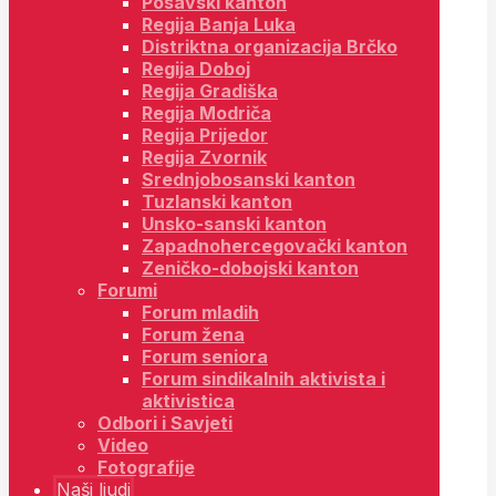
Posavski kanton
Regija Banja Luka
Distriktna organizacija Brčko
Regija Doboj
Regija Gradiška
Regija Modriča
Regija Prijedor
Regija Zvornik
Srednjobosanski kanton
Tuzlanski kanton
Unsko-sanski kanton
Zapadnohercegovački kanton
Zeničko-dobojski kanton
Forumi
Forum mladih
Forum žena
Forum seniora
Forum sindikalnih aktivista i
aktivistica
Odbori i Savjeti
Video
Fotografije
Naši ljudi