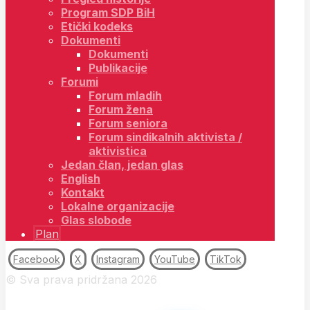
Program SDP BiH
Etički kodeks
Dokumenti
Dokumenti
Publikacije
Forumi
Forum mladih
Forum žena
Forum seniora
Forum sindikalnih aktivista /
aktivistica
Jedan član, jedan glas
English
Kontakt
Lokalne organizacije
Glas slobode
Plan
Facebook
X
Instagram
YouTube
TikTok
© Sva prava pridržana 2026