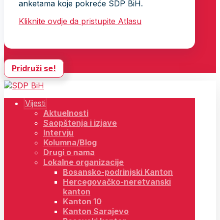
anketama koje pokreće SDP BiH.
Kliknite ovdje da pristupite Atlasu
Pridruži se!
Vijesti
Aktuelnosti
Saopštenja i izjave
Intervju
Kolumna/Blog
Drugi o nama
Lokalne organizacije
Bosansko-podrinjski Kanton
Hercegovačko-neretvanski
kanton
Kanton 10
Kanton Sarajevo