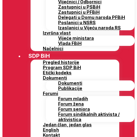
Vijećnici / Odbornici
Zastupnici u PSBiH
Zastupnici u PFBiH
Delegati u Domu naroda PFBiH
Poslanici u NSRS
Izaslanici u Vijeću naroda RS
Izvršna vlast
Vijeće ministara
Vlada FBiH
Načelnici
SDP BiH
Pregled historije
Program SDP BiH
Etički kodeks
Dokumenti
Dokumenti
Publikacije
Forumi
Forum mladih
Forum žena
Forum seniora
Forum sindikalnih aktivista /
aktivistica
Jedan član, jedan glas
English
Kontakt