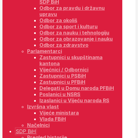
SDP BiH
Odbor za pravdu i državnu
upravu
Odbor za okoliš
Odbor za sport i kulturu
Odbor za nauku i tehnologiju
Odbor za obrazovanje i nauku
Odbor za zdravstvo
Parlamentarci
Zastupnici u skupštinama
kantona
Vijećnici / Odbornici
Zastupnici u PSBiH
Zastupnici u PFBiH
Delegati u Domu naroda PFBiH
Poslanici u NSRS
Izaslanici u Vijeću naroda RS
Izvršna vlast
Vijeće ministara
Vlada FBiH
Načelnici
SDP BiH
Pregled historije