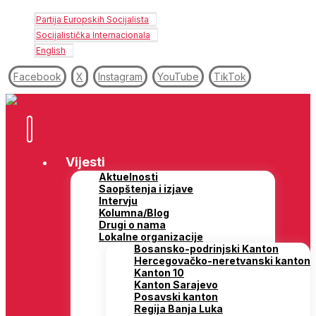
Partija Europskih Socijalista
Socijalistička Internacionala
English
Facebook
X
Instagram
YouTube
TikTok
Vijesti
Aktuelnosti
Saopštenja i izjave
Intervju
Kolumna/Blog
Drugi o nama
Lokalne organizacije
Bosansko-podrinjski Kanton
Hercegovačko-neretvanski kanton
Kanton 10
Kanton Sarajevo
Posavski kanton
Regija Banja Luka