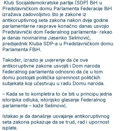
Klub Socijaldemokratske partije (SDP) BiH u
Predstavničkom domu Parlamenta Federacije BiH
izražava zadovoljstvo što je zakone iz
antikoruptivnog seta zakona nakon dvije godine
parlamentarne rasprave konačno danas usvojio
Predstavnički dom Federalnog parlamenta- rekao
je danas novinarima Jasenko Selimović,
predsjednik Kluba SDP-a u Predstavničkom domu
Parlamenta FBiH.
Također, izrazio je uvjerenje da će ove
antikoruptivne zakone usvojiti i Dom naroda
Federalnog parlamenta odnosno da će u tom
domu postojati politička spremnost političkih
subjekata koji učestvuju u radu Domu naroda.
– Kada se to kompletira to će biti u principu jedna
istorijska odluka, istorijsko glasanje Federalnog
parlamenta – kaže Selimović.
Istakao je da današnje usvajanje antikoruptivnog
seta zakona pokazuje da se trud, rad i upornost
isplate.