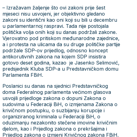
– Izražavam žaljenje što ovi zakoni prije šest
mjeseci nisu usvojeni, jer objektivno gledano
zakoni su identični kao oni koji su bili u decembru
u parlamentarnoj raspravi. Tada nije postojala
politička volja onih koji su danas podržali zakone.
Vjerovatno pod pritiskom međunarodne zajednice,
a i protesta na ulicama da su druge političke partije
podržale SDP-ov prijedlog, odnosno koncept
antikorutivnih zakona na kojem SDP insistira
gotovo deset godina, kazao je Jasenko Selimović,
predsjednik Kluba SDP-a u Predstavničkom domu
Parlamenta FBiH.
Poslanici su danas na sjednici Predstavničkog
doma Federalnog parlamenta većinom glasova
usvojili prijedloge zakona o dopuni Zakona o
sudovima u Federaciji BiH, o izmjenama Zakona o
krivičnom postupku, o suzbijanju korupcije i
organiziranog kriminala u Federaciji BiH, o
oduzimanju nezakonito stečene imovine krivičnim
djelom, kao i Prijedlog zakona o prekršajima i
Prijedlog zakona o izmjeni Krivičnog zakona FBiH.