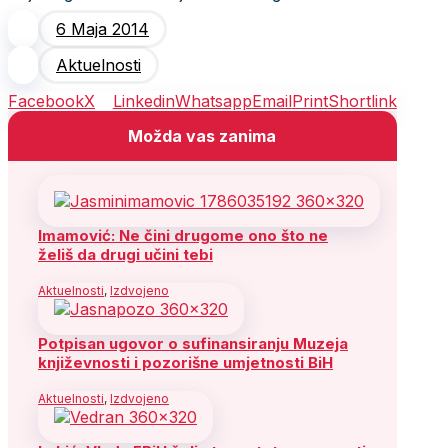
6 Maja 2014
Aktuelnosti
Facebook
X
Linkedin
Whatsapp
Email
Print
Shortlink
Možda vas zanima
Imamović: Ne čini drugome ono što ne
želiš da drugi učini tebi
Aktuelnosti
,
Izdvojeno
Potpisan ugovor o sufinansiranju Muzeja
književnosti i pozorišne umjetnosti BiH
Aktuelnosti
,
Izdvojeno