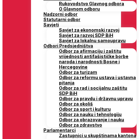
Rukovodstvo Glavnog odbora
O Glavnom odboru
Nadzorni odbor
Statutarni odbor
Savjeti
Savjet za ekonomski razvoj
Savjet za razvoj SDP BiH
Savjet za lokalnu samoupravu
Odbori Predsjedništva
Odbor za afirmaciju i zaštitu
vrijednosti antifašističke borbe
naroda i narodnosti Bosne i
Hercegovine
Odbor za turizam
Odbor za reformu ustava i ustavna
pitanja
Odbor za rad i socijalnu zaštitu
SDP BiH
Odbor za pravdu i državnu upravu
Odbor za okoliš
Odbor za sport i kulturu
Odbor za nauku i tehnologiju
Odbor za obrazovanje i nauku
Odbor za zdravstvo
Parlamentarci
Zastupnici u skupštinama kantona