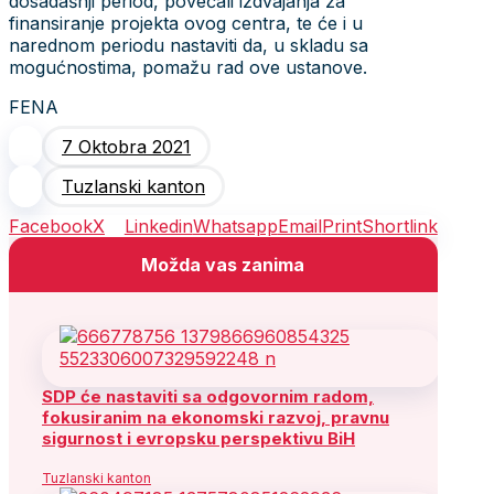
dosadašnji period, povećali izdvajanja za
finansiranje projekta ovog centra, te će i u
narednom periodu nastaviti da, u skladu sa
mogućnostima, pomažu rad ove ustanove.
FENA
7 Oktobra 2021
Tuzlanski kanton
Facebook
X
Linkedin
Whatsapp
Email
Print
Shortlink
Možda vas zanima
SDP će nastaviti sa odgovornim radom,
fokusiranim na ekonomski razvoj, pravnu
sigurnost i evropsku perspektivu BiH
Tuzlanski kanton