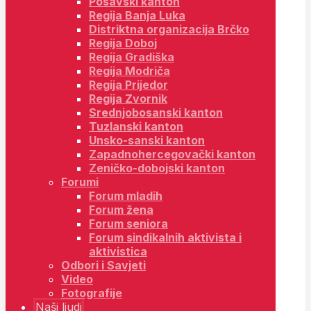
Posavski kanton
Regija Banja Luka
Distriktna organizacija Brčko
Regija Doboj
Regija Gradiška
Regija Modriča
Regija Prijedor
Regija Zvornik
Srednjobosanski kanton
Tuzlanski kanton
Unsko-sanski kanton
Zapadnohercegovački kanton
Zeničko-dobojski kanton
Forumi
Forum mladih
Forum žena
Forum seniora
Forum sindikalnih aktivista i
aktivistica
Odbori i Savjeti
Video
Fotografije
Naši ljudi