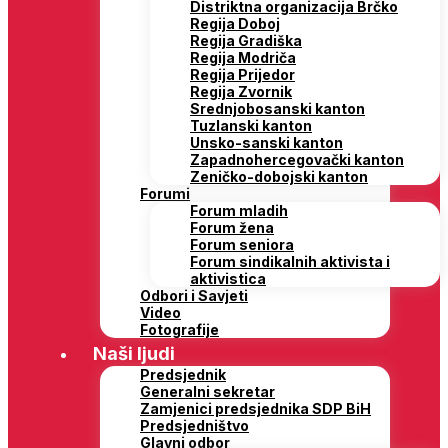
Distriktna organizacija Brčko
Regija Doboj
Regija Gradiška
Regija Modriča
Regija Prijedor
Regija Zvornik
Srednjobosanski kanton
Tuzlanski kanton
Unsko-sanski kanton
Zapadnohercegovački kanton
Zeničko-dobojski kanton
Forumi
Forum mladih
Forum žena
Forum seniora
Forum sindikalnih aktivista i
aktivistica
Odbori i Savjeti
Video
Fotografije
Naši ljudi
Predsjednik
Generalni sekretar
Zamjenici predsjednika SDP BiH
Predsjedništvo
Glavni odbor