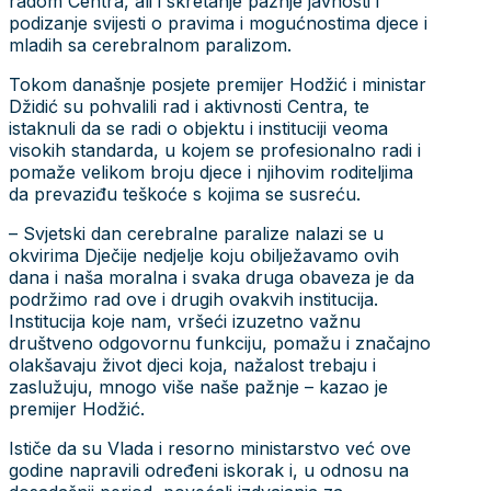
radom Centra, ali i skretanje pažnje javnosti i
podizanje svijesti o pravima i mogućnostima djece i
mladih sa cerebralnom paralizom.
Tokom današnje posjete premijer Hodžić i ministar
Džidić su pohvalili rad i aktivnosti Centra, te
istaknuli da se radi o objektu i instituciji veoma
visokih standarda, u kojem se profesionalno radi i
pomaže velikom broju djece i njihovim roditeljima
da prevaziđu teškoće s kojima se susreću.
– Svjetski dan cerebralne paralize nalazi se u
okvirima Dječije nedjelje koju obilježavamo ovih
dana i naša moralna i svaka druga obaveza je da
podržimo rad ove i drugih ovakvih institucija.
Institucija koje nam, vršeći izuzetno važnu
društveno odgovornu funkciju, pomažu i značajno
olakšavaju život djeci koja, nažalost trebaju i
zaslužuju, mnogo više naše pažnje – kazao je
premijer Hodžić.
Ističe da su Vlada i resorno ministarstvo već ove
godine napravili određeni iskorak i, u odnosu na