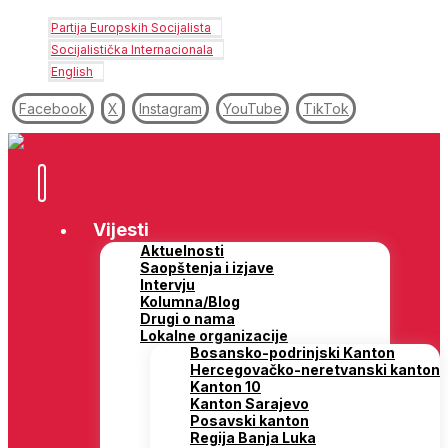
Partija Europskih Socijalista
Socijalistička Internacionala
English
Facebook
X
Instagram
YouTube
TikTok
Vijesti
Aktuelnosti
Saopštenja i izjave
Intervju
Kolumna/Blog
Drugi o nama
Lokalne organizacije
Bosansko-podrinjski Kanton
Hercegovačko-neretvanski kanton
Kanton 10
Kanton Sarajevo
Posavski kanton
Regija Banja Luka