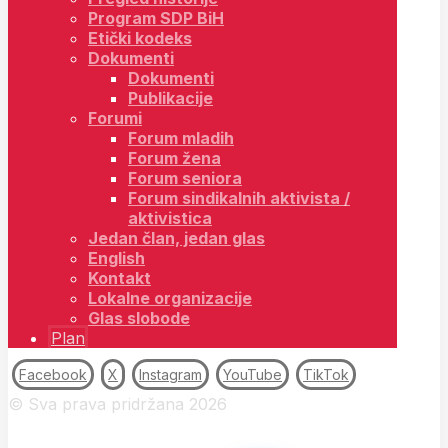
Program SDP BiH
Etički kodeks
Dokumenti
Dokumenti
Publikacije
Forumi
Forum mladih
Forum žena
Forum seniora
Forum sindikalnih aktivista /
aktivistica
Jedan član, jedan glas
English
Kontakt
Lokalne organizacije
Glas slobode
Plan
Facebook
X
Instagram
YouTube
TikTok
© Sva prava pridržana 2026