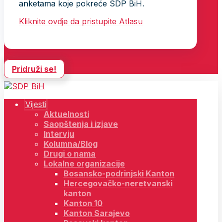
anketama koje pokreće SDP BiH.
Kliknite ovdje da pristupite Atlasu
Pridruži se!
Vijesti
Aktuelnosti
Saopštenja i izjave
Intervju
Kolumna/Blog
Drugi o nama
Lokalne organizacije
Bosansko-podrinjski Kanton
Hercegovačko-neretvanski
kanton
Kanton 10
Kanton Sarajevo