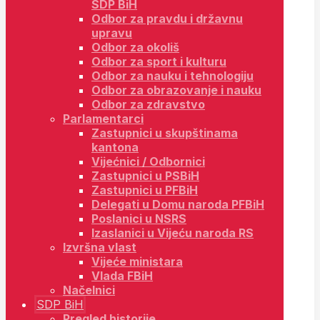
SDP BiH
Odbor za pravdu i državnu
upravu
Odbor za okoliš
Odbor za sport i kulturu
Odbor za nauku i tehnologiju
Odbor za obrazovanje i nauku
Odbor za zdravstvo
Parlamentarci
Zastupnici u skupštinama
kantona
Vijećnici / Odbornici
Zastupnici u PSBiH
Zastupnici u PFBiH
Delegati u Domu naroda PFBiH
Poslanici u NSRS
Izaslanici u Vijeću naroda RS
Izvršna vlast
Vijeće ministara
Vlada FBiH
Načelnici
SDP BiH
Pregled historije