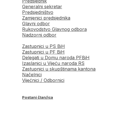
Predsjednik
Generalni sekretar
Predsjedništvo
Zamjenici predsjednika
Glavni odbor
Rukovodstvo Glavnog odbora
Nadzorni odbor
Zastupnici u PS BiH
Zastupnici u PF BiH
Delegati u Domu naroda PFBiH
Izaslanici u Vijeću naroda RS
Zastupnici u skupštinama kantona
Načelnici
Vijećnici / Odbornici
Postani član/ica