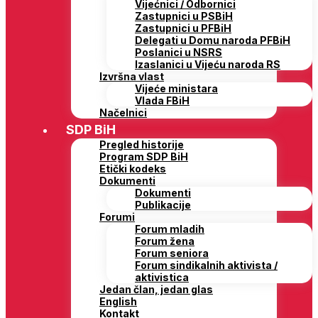
Vijećnici / Odbornici
Zastupnici u PSBiH
Zastupnici u PFBiH
Delegati u Domu naroda PFBiH
Poslanici u NSRS
Izaslanici u Vijeću naroda RS
Izvršna vlast
Vijeće ministara
Vlada FBiH
Načelnici
SDP BiH
Pregled historije
Program SDP BiH
Etički kodeks
Dokumenti
Dokumenti
Publikacije
Forumi
Forum mladih
Forum žena
Forum seniora
Forum sindikalnih aktivista /
aktivistica
Jedan član, jedan glas
English
Kontakt