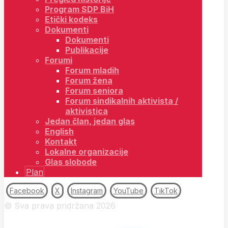
Program SDP BiH
Etički kodeks
Dokumenti
Dokumenti
Publikacije
Forumi
Forum mladih
Forum žena
Forum seniora
Forum sindikalnih aktivista /
aktivistica
Jedan član, jedan glas
English
Kontakt
Lokalne organizacije
Glas slobode
Plan
Facebook
X
Instagram
YouTube
TikTok
© Sva prava pridržana 2026