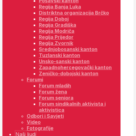
Posavski kanton
Regija Banja Luka
Distriktna organizacija Brčko
Regija Doboj
Regija Gradiška
Regija Modriča
Regija Prijedor
Regija Zvornik
Srednjobosanski kanton
Tuzlanski kanton
Unsko-sanski kanton
Zapadnohercegovački kanton
Zeničko-dobojski kanton
Forumi
Forum mladih
Forum žena
Forum seniora
Forum sindikalnih aktivista i
aktivistica
Odbori i Savjeti
Video
Fotografije
Naši ljudi