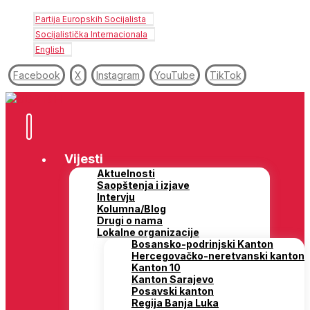
Partija Europskih Socijalista
Socijalistička Internacionala
English
Facebook
X
Instagram
YouTube
TikTok
Vijesti
Aktuelnosti
Saopštenja i izjave
Intervju
Kolumna/Blog
Drugi o nama
Lokalne organizacije
Bosansko-podrinjski Kanton
Hercegovačko-neretvanski kanton
Kanton 10
Kanton Sarajevo
Posavski kanton
Regija Banja Luka