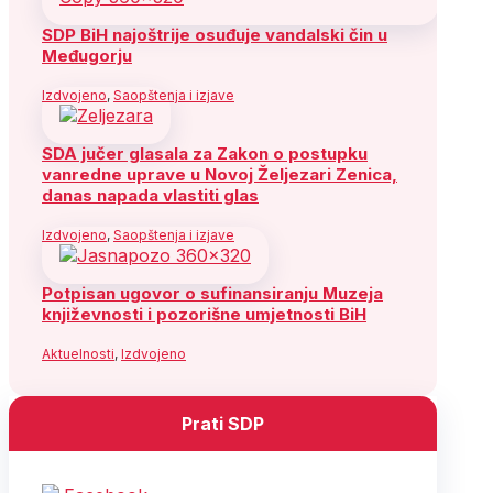
SDP BiH najoštrije osuđuje vandalski čin u
Međugorju
Izdvojeno
,
Saopštenja i izjave
SDA jučer glasala za Zakon o postupku
vanredne uprave u Novoj Željezari Zenica,
danas napada vlastiti glas
Izdvojeno
,
Saopštenja i izjave
Potpisan ugovor o sufinansiranju Muzeja
književnosti i pozorišne umjetnosti BiH
Aktuelnosti
,
Izdvojeno
Prati SDP