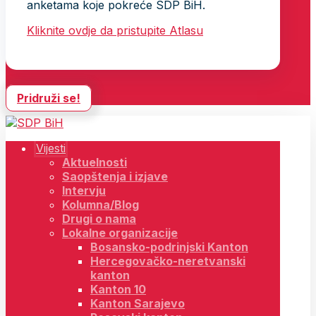
anketama koje pokreće SDP BiH.
Kliknite ovdje da pristupite Atlasu
Pridruži se!
Vijesti
Aktuelnosti
Saopštenja i izjave
Intervju
Kolumna/Blog
Drugi o nama
Lokalne organizacije
Bosansko-podrinjski Kanton
Hercegovačko-neretvanski
kanton
Kanton 10
Kanton Sarajevo