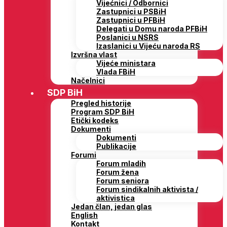
Vijećnici / Odbornici
Zastupnici u PSBiH
Zastupnici u PFBiH
Delegati u Domu naroda PFBiH
Poslanici u NSRS
Izaslanici u Vijeću naroda RS
Izvršna vlast
Vijeće ministara
Vlada FBiH
Načelnici
SDP BiH
Pregled historije
Program SDP BiH
Etički kodeks
Dokumenti
Dokumenti
Publikacije
Forumi
Forum mladih
Forum žena
Forum seniora
Forum sindikalnih aktivista /
aktivistica
Jedan član, jedan glas
English
Kontakt