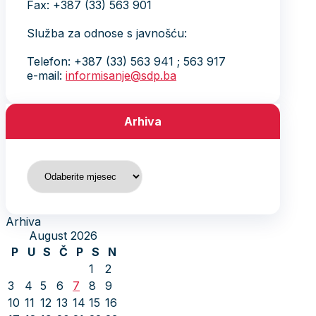
Fax: +387 (33) 563 901
Služba za odnose s javnošću:
Telefon: +387 (33) 563 941 ; 563 917
e-mail:
informisanje@sdp.ba
Arhiva
Arhiva
Arhiva
August 2026
P
U
S
Č
P
S
N
1
2
3
4
5
6
7
8
9
10
11
12
13
14
15
16