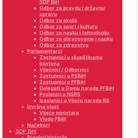
SDP BiH
Odbor za pravdu i državnu
upravu
Odbor za okoliš
Odbor za sport i kulturu
Odbor za nauku i tehnologiju
Odbor za obrazovanje i nauku
Odbor za zdravstvo
Parlamentarci
Zastupnici u skupštinama
kantona
Vijećnici / Odbornici
Zastupnici u PSBiH
Zastupnici u PFBiH
Delegati u Domu naroda PFBiH
Poslanici u NSRS
Izaslanici u Vijeću naroda RS
Izvršna vlast
Vijeće ministara
Vlada FBiH
Načelnici
SDP BiH
Pregled historije