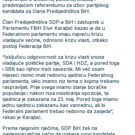
predstojećem referendumu za izbor partijskog
kandidata za člana Predsjedništva BiH.
Član Predsjedništva SDP-a BiH i zastupnik u
Parlamentu FBiH Elvir Karajbić kazao je da u
Federalnom parlamentu imaju najveću krizu
vladajuće većine, odnosno krizu vlasti, otkako
postoji Federacija BiH.
“Isključivu odgovornost za krizu vlasti snose
vladajuće političke partije, SDA i HDZ, a pored toga
i SBB kao njihov treći saveznik. Mi već osam
mjeseci nismo imali redovnu sjednicu Federalnog
parlamenta, iako imamo niz tema o kojima trebamo
raspravljati. Prije svega imamo stanje boračke
populacije i nakon niza insistiranja opozicije, ta
sjednica je zakazana za 23. maj. Pored toga imamo
jednu sjednicu zakazanu kao vanrednu, ali bi
Federalni parlament trebao redovno da zasjeda”,
rekao je Karajbić.
Prema njegovim riječima, SDP BiH želi na
najdemokratičniji način da izabere svog kandidata