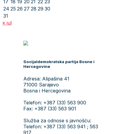
17
18
19
20
21
22
23
24
25
26
27
28
29
30
31
« jul
Socijaldemokratska partija Bosne i
Hercegovine
Adresa: Alipašina 41
71000 Sarajevo
Bosna i Hercegovina
Telefon: +387 (33) 563 900
Fax: +387 (33) 563 901
Služba za odnose s javnošću:
Telefon: +387 (33) 563 941 ; 563
917