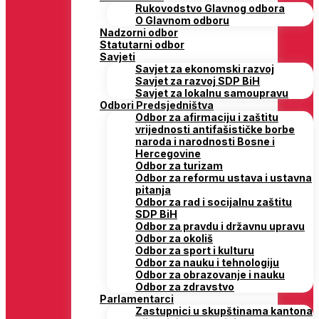
Rukovodstvo Glavnog odbora
O Glavnom odboru
Nadzorni odbor
Statutarni odbor
Savjeti
Savjet za ekonomski razvoj
Savjet za razvoj SDP BiH
Savjet za lokalnu samoupravu
Odbori Predsjedništva
Odbor za afirmaciju i zaštitu
vrijednosti antifašističke borbe
naroda i narodnosti Bosne i
Hercegovine
Odbor za turizam
Odbor za reformu ustava i ustavna
pitanja
Odbor za rad i socijalnu zaštitu
SDP BiH
Odbor za pravdu i državnu upravu
Odbor za okoliš
Odbor za sport i kulturu
Odbor za nauku i tehnologiju
Odbor za obrazovanje i nauku
Odbor za zdravstvo
Parlamentarci
Zastupnici u skupštinama kantona