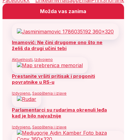
Facebook
X
Linkedin
Whatsapp
Email
Print
Shortlink
Možda vas zanima
Imamović: Ne čini drugome ono što ne
želiš da drugi učini tebi
Aktuelnosti
,
Izdvojeno
Prestanite vršiti pritisak i progoniti
povratnike u RS-u
Izdvojeno
,
Saopštenja i izjave
Parlamentarci su rudarima okrenuli leđa
kad je bilo najvažnije
Izdvojeno
,
Saopštenja i izjave