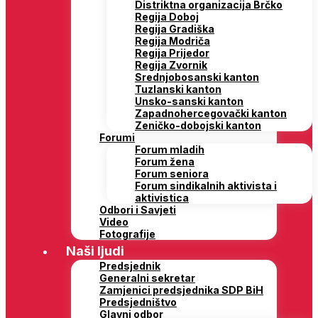
Distriktna organizacija Brčko
Regija Doboj
Regija Gradiška
Regija Modriča
Regija Prijedor
Regija Zvornik
Srednjobosanski kanton
Tuzlanski kanton
Unsko-sanski kanton
Zapadnohercegovački kanton
Zeničko-dobojski kanton
Forumi
Forum mladih
Forum žena
Forum seniora
Forum sindikalnih aktivista i
aktivistica
Odbori i Savjeti
Video
Fotografije
Naši ljudi
Predsjednik
Generalni sekretar
Zamjenici predsjednika SDP BiH
Predsjedništvo
Glavni odbor