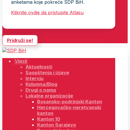
anketama koje pokreće SDP BiH.
Kliknite ovdje da pristupite Atlasu
Pridruži se!
Vijesti
Aktuelnosti
Saopštenja i izjave
Intervju
Kolumna/Blog
Drugi o nama
Lokalne organizacije
Bosansko-podrinjski Kanton
Hercegovačko-neretvanski
kanton
Kanton 10
Kanton Sarajevo