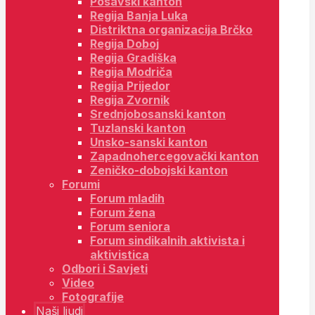
Posavski kanton
Regija Banja Luka
Distriktna organizacija Brčko
Regija Doboj
Regija Gradiška
Regija Modriča
Regija Prijedor
Regija Zvornik
Srednjobosanski kanton
Tuzlanski kanton
Unsko-sanski kanton
Zapadnohercegovački kanton
Zeničko-dobojski kanton
Forumi
Forum mladih
Forum žena
Forum seniora
Forum sindikalnih aktivista i
aktivistica
Odbori i Savjeti
Video
Fotografije
Naši ljudi