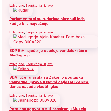
Izdvojeno
,
Saopštenja i izjave
Parlamentarci su rudarima okrenuli leđa
kad je bilo najvažnije
Izdvojeno
,
Saopštenja i izjave
SDP BiH najoštrije osuđuje vandalski čin u
Međugorju
Izdvojeno
,
Saopštenja i izjave
SDA jučer glasala za Zakon o postupku
vanredne uprave u Novoj Željezari Zenica,
danas napada vlastiti glas
Izdvojeno
,
Saopštenja i izjave
Potpisan ugovor o sufinansiranju Muzeja