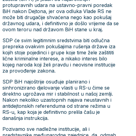
protupravnih udara na ustavno-pravni poredak
BiH nakon Dejtona, jer ova odluka Vlade RS ne
može biti drugačije shvaćena nego kao pokušaj
državnog udara, i definitivno je došlo vrijeme da se
ovom teroru nad državom BiH stane u kraj.
SDP će svim legitimnim sredstvima biti odlučna
prepreka ovakvim pokušajima rušenja države iza
kojih stoje pojedinci i grupe koje time žele zaštititi
lične kriminalne interese, a nikako interes bilo
kojeg naroda koji želi pravdu i neovisne institucije
za provođenje zakona.
SDP BiH najoštrije osuđuje planirano i
sinhronizirano djelovanje vlasti u RS-u čime se
direktno ugrožava mir i stabilnost u našoj zemlji.
Nakon nekoliko uzastopnih najava neustavnih i
antidejtonskih referenduma od strane režima u
RS-u, kap koja je definitivno prelila čašu je
današnja instrukcija.
Pozivamo sve nadležne institucije, ali i
predstavnike međunarodne zajednice, da odmah