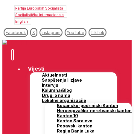
Partija Europskih Socijalista
Socijalistička Internacionala
English
Facebook
X
Instagram
YouTube
TikTok
Vijesti
Aktuelnosti
Saopštenja i izjave
Intervju
Kolumna/Blog
Drugi o nama
Lokalne organizacije
Bosansko-podrinjski Kanton
Hercegovačko-neretvanski kanton
Kanton 10
Kanton Sarajevo
Posavski kanton
Regija Banja Luka