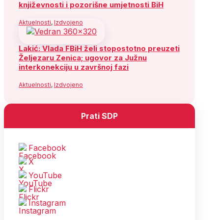
književnosti i pozorišne umjetnosti BiH
Aktuelnosti
,
Izdvojeno
Lakić: Vlada FBiH želi stopostotno preuzeti
Željezaru Zenica; ugovor za Južnu
interkonekciju u završnoj fazi
Aktuelnosti
,
Izdvojeno
Prati SDP
Facebook
X
YouTube
Flickr
Instagram