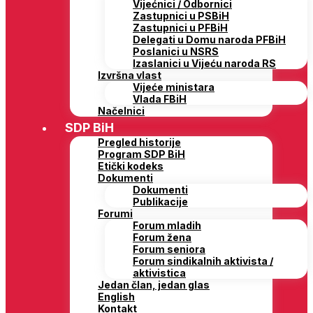
Vijećnici / Odbornici
Zastupnici u PSBiH
Zastupnici u PFBiH
Delegati u Domu naroda PFBiH
Poslanici u NSRS
Izaslanici u Vijeću naroda RS
Izvršna vlast
Vijeće ministara
Vlada FBiH
Načelnici
SDP BiH
Pregled historije
Program SDP BiH
Etički kodeks
Dokumenti
Dokumenti
Publikacije
Forumi
Forum mladih
Forum žena
Forum seniora
Forum sindikalnih aktivista /
aktivistica
Jedan član, jedan glas
English
Kontakt