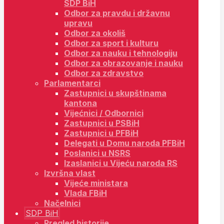
SDP BiH
Odbor za pravdu i državnu
upravu
Odbor za okoliš
Odbor za sport i kulturu
Odbor za nauku i tehnologiju
Odbor za obrazovanje i nauku
Odbor za zdravstvo
Parlamentarci
Zastupnici u skupštinama
kantona
Vijećnici / Odbornici
Zastupnici u PSBiH
Zastupnici u PFBiH
Delegati u Domu naroda PFBiH
Poslanici u NSRS
Izaslanici u Vijeću naroda RS
Izvršna vlast
Vijeće ministara
Vlada FBiH
Načelnici
SDP BiH
Pregled historije