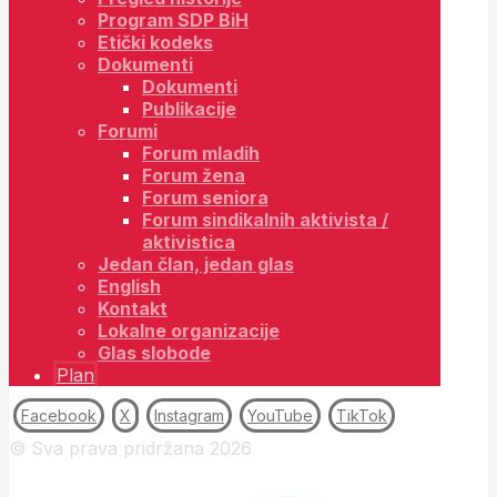
Program SDP BiH
Etički kodeks
Dokumenti
Dokumenti
Publikacije
Forumi
Forum mladih
Forum žena
Forum seniora
Forum sindikalnih aktivista /
aktivistica
Jedan član, jedan glas
English
Kontakt
Lokalne organizacije
Glas slobode
Plan
Facebook
X
Instagram
YouTube
TikTok
© Sva prava pridržana 2026