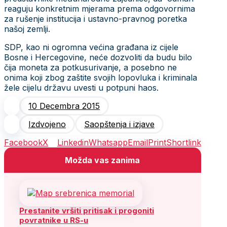
reaguju konkretnim mjerama prema odgovornima
za rušenje institucija i ustavno-pravnog poretka
našoj zemlji.
SDP, kao ni ogromna većina građana iz cijele
Bosne i Hercegovine, neće dozvoliti da budu bilo
čija moneta za potkusurivanje, a posebno ne
onima koji zbog zaštite svojih lopovluka i kriminala
žele cijelu državu uvesti u potpuni haos.
10 Decembra 2015
Izdvojeno
Saopštenja i izjave
Facebook
X
Linkedin
Whatsapp
Email
Print
Shortlink
Možda vas zanima
Prestanite vršiti pritisak i progoniti
povratnike u RS-u