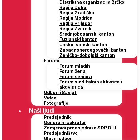
Distriktna organizacija Brčko
Regija Doboj
Regija Gradiška
Regija Modriča
Regija Prijedor
Regija Zvornik
Srednjobosanski kanton
Tuzlanski kanton
Unsko-sanski kanton
Zapadnohercegovački kanton
Zeničko-dobojski kanton
Forumi
Forum mladih
Forum žena
Forum seniora
Forum sindikalnih aktivista i
aktivistica
Odbori i Savjeti
Video
Fotografije
Naši ljudi
Predsjednik
Generalni sekretar
Zamjenici predsjednika SDP BiH
Predsjedništvo
Glavni odbor