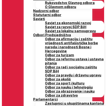
Rukovodstvo Glavnog odbora
O Glavnom odboru
Nadzorni odbor
Statutarni odbor
Savjeti
Savjet za ekonomski razvoj
Savjet za razvoj SDP BiH
Savjet za lokalnu samoupravu
Odbori Predsjedništva
Odbor za afirmaciju i zaštitu
vrijednosti antifašističke borbe
naroda i narodnosti Bosne i
Hercegovine
Odbor za turizam
Odbor za reformu ustava i ustavna
pitanja
Odbor za rad i socijalnu zaštitu
SDP BiH
Odbor za pravdu i državnu upravu
Odbor za okoliš
Odbor za sport i kulturu
Odbor za nauku i tehnologiju
Odbor za obrazovanje i nauku
Odbor za zdravstvo
Parlamentarci
Zastupnici u skupštinama kantona