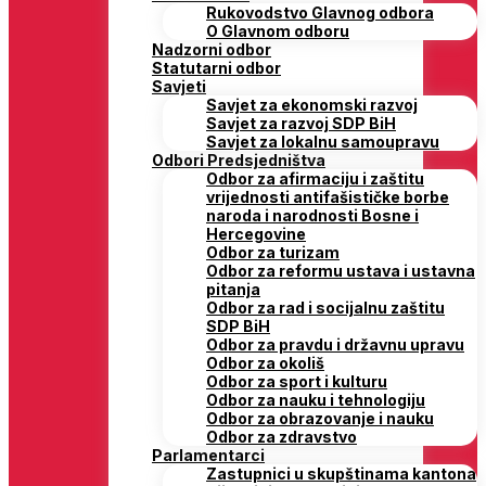
Rukovodstvo Glavnog odbora
O Glavnom odboru
Nadzorni odbor
Statutarni odbor
Savjeti
Savjet za ekonomski razvoj
Savjet za razvoj SDP BiH
Savjet za lokalnu samoupravu
Odbori Predsjedništva
Odbor za afirmaciju i zaštitu
vrijednosti antifašističke borbe
naroda i narodnosti Bosne i
Hercegovine
Odbor za turizam
Odbor za reformu ustava i ustavna
pitanja
Odbor za rad i socijalnu zaštitu
SDP BiH
Odbor za pravdu i državnu upravu
Odbor za okoliš
Odbor za sport i kulturu
Odbor za nauku i tehnologiju
Odbor za obrazovanje i nauku
Odbor za zdravstvo
Parlamentarci
Zastupnici u skupštinama kantona