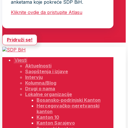
anketama koje pokreće SDP BiH.
Kliknite ovdje da pristupite Atlasu
Pridruži se!
Vijesti
Aktuelnosti
Saopštenja i izjave
Intervju
Kolumna/Blog
Drugi o nama
Lokalne organizacije
Bosansko-podrinjski Kanton
Hercegovačko-neretvanski
kanton
Kanton 10
Kanton Sarajevo