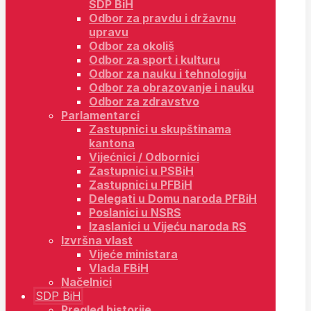
SDP BiH
Odbor za pravdu i državnu
upravu
Odbor za okoliš
Odbor za sport i kulturu
Odbor za nauku i tehnologiju
Odbor za obrazovanje i nauku
Odbor za zdravstvo
Parlamentarci
Zastupnici u skupštinama
kantona
Vijećnici / Odbornici
Zastupnici u PSBiH
Zastupnici u PFBiH
Delegati u Domu naroda PFBiH
Poslanici u NSRS
Izaslanici u Vijeću naroda RS
Izvršna vlast
Vijeće ministara
Vlada FBiH
Načelnici
SDP BiH
Pregled historije