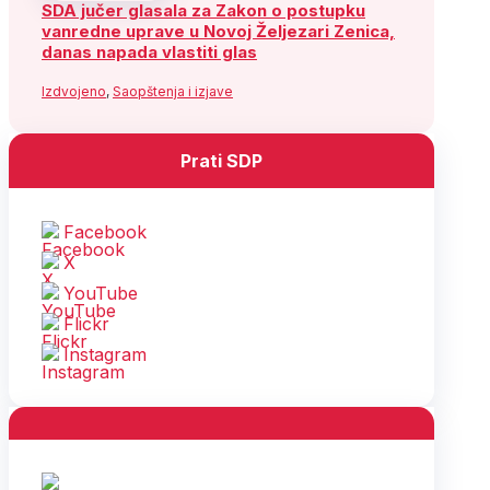
SDA jučer glasala za Zakon o postupku
vanredne uprave u Novoj Željezari Zenica,
danas napada vlastiti glas
Izdvojeno
,
Saopštenja i izjave
Prati SDP
Facebook
X
YouTube
Flickr
Instagram