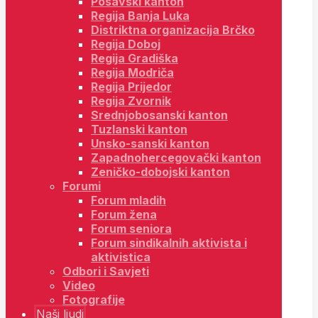
Posavski kanton
Regija Banja Luka
Distriktna organizacija Brčko
Regija Doboj
Regija Gradiška
Regija Modriča
Regija Prijedor
Regija Zvornik
Srednjobosanski kanton
Tuzlanski kanton
Unsko-sanski kanton
Zapadnohercegovački kanton
Zeničko-dobojski kanton
Forumi
Forum mladih
Forum žena
Forum seniora
Forum sindikalnih aktivista i
aktivistica
Odbori i Savjeti
Video
Fotografije
Naši ljudi