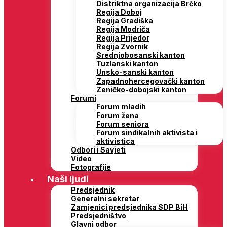
Distriktna organizacija Brčko
Regija Doboj
Regija Gradiška
Regija Modriča
Regija Prijedor
Regija Zvornik
Srednjobosanski kanton
Tuzlanski kanton
Unsko-sanski kanton
Zapadnohercegovački kanton
Zeničko-dobojski kanton
Forumi
Forum mladih
Forum žena
Forum seniora
Forum sindikalnih aktivista i
aktivistica
Odbori i Savjeti
Video
Fotografije
Naši ljudi
Predsjednik
Generalni sekretar
Zamjenici predsjednika SDP BiH
Predsjedništvo
Glavni odbor