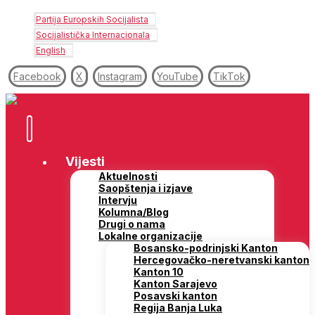
Partija Europskih Socijalista
Socijalistička Internacionala
English
Facebook
X
Instagram
YouTube
TikTok
Vijesti
Aktuelnosti
Saopštenja i izjave
Intervju
Kolumna/Blog
Drugi o nama
Lokalne organizacije
Bosansko-podrinjski Kanton
Hercegovačko-neretvanski kanton
Kanton 10
Kanton Sarajevo
Posavski kanton
Regija Banja Luka