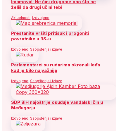
Imamović: Ne čini drugome ono što ne
želiš da drugi učini tebi
Aktuelnosti
,
Izdvojeno
Prestanite vršiti pritisak i progoniti
povratnike u RS-u
Izdvojeno
,
Saopštenja i izjave
Parlamentarci su rudarima okrenuli leđa
kad je bilo najvažnije
Izdvojeno
,
Saopštenja i izjave
SDP BiH najoštrije osuđuje vandalski čin u
Međugorju
Izdvojeno
,
Saopštenja i izjave