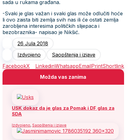
sada u rukama građana.
-Svaki je glas važan i svaki glas može odlučiti hoće
li ovo zaista biti zemlja svih nas ili će ostati zemlja
zarobljena interesima političkih slijepaca i
bezobraznika- napisao je Nikšić.
26 Jula 2018
Izdvojeno
Saopštenja i izjave
Facebook
X
Linkedin
Whatsapp
Email
Print
Shortlink
Možda vas zanima
USK dokaz da je glas za Pomak i DF glas za
SDA
Izdvojeno
,
Saopštenja i izjave