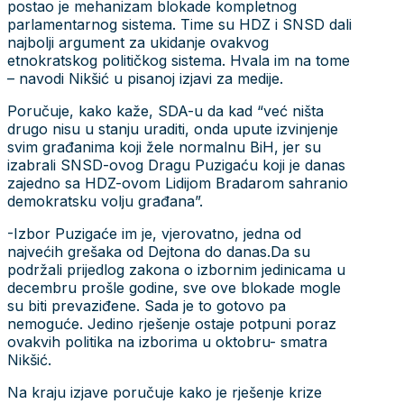
postao je mehanizam blokade kompletnog
parlamentarnog sistema. Time su HDZ i SNSD dali
najbolji argument za ukidanje ovakvog
etnokratskog političkog sistema. Hvala im na tome
– navodi Nikšić u pisanoj izjavi za medije.
Poručuje, kako kaže, SDA-u da kad “već ništa
drugo nisu u stanju uraditi, onda upute izvinjenje
svim građanima koji žele normalnu BiH, jer su
izabrali SNSD-ovog Dragu Puzigaću koji je danas
zajedno sa HDZ-ovom Lidijom Bradarom sahranio
demokratsku volju građana”.
-Izbor Puzigaće im je, vjerovatno, jedna od
najvećih grešaka od Dejtona do danas.Da su
podržali prijedlog zakona o izbornim jedinicama u
decembru prošle godine, sve ove blokade mogle
su biti prevaziđene. Sada je to gotovo pa
nemoguće. Jedino rješenje ostaje potpuni poraz
ovakvih politika na izborima u oktobru- smatra
Nikšić.
Na kraju izjave poručuje kako je rješenje krize