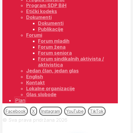
Program SDP BiH
Etički kodeks
Dokumenti
Dokumenti
Publikacije
Forumi
Forum mladih
Forum žena
Forum seniora
Forum sindikalnih aktivista /
aktivistica
Jedan član, jedan glas
English
Kontakt
Lokalne organizacije
Glas slobode
Plan
Facebook
X
Instagram
YouTube
TikTok
© Sva prava pridržana 2026