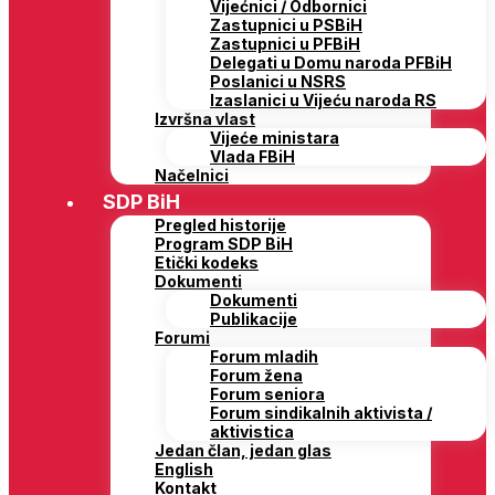
Vijećnici / Odbornici
Zastupnici u PSBiH
Zastupnici u PFBiH
Delegati u Domu naroda PFBiH
Poslanici u NSRS
Izaslanici u Vijeću naroda RS
Izvršna vlast
Vijeće ministara
Vlada FBiH
Načelnici
SDP BiH
Pregled historije
Program SDP BiH
Etički kodeks
Dokumenti
Dokumenti
Publikacije
Forumi
Forum mladih
Forum žena
Forum seniora
Forum sindikalnih aktivista /
aktivistica
Jedan član, jedan glas
English
Kontakt