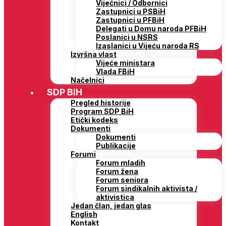
Vijećnici / Odbornici
Zastupnici u PSBiH
Zastupnici u PFBiH
Delegati u Domu naroda PFBiH
Poslanici u NSRS
Izaslanici u Vijeću naroda RS
Izvršna vlast
Vijeće ministara
Vlada FBiH
Načelnici
SDP BiH
Pregled historije
Program SDP BiH
Etički kodeks
Dokumenti
Dokumenti
Publikacije
Forumi
Forum mladih
Forum žena
Forum seniora
Forum sindikalnih aktivista /
aktivistica
Jedan član, jedan glas
English
Kontakt