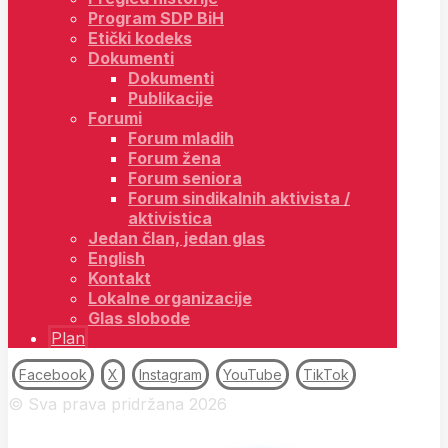
Program SDP BiH
Etički kodeks
Dokumenti
Dokumenti
Publikacije
Forumi
Forum mladih
Forum žena
Forum seniora
Forum sindikalnih aktivista /
aktivistica
Jedan član, jedan glas
English
Kontakt
Lokalne organizacije
Glas slobode
Plan
Facebook
X
Instagram
YouTube
TikTok
© Sva prava pridržana 2026