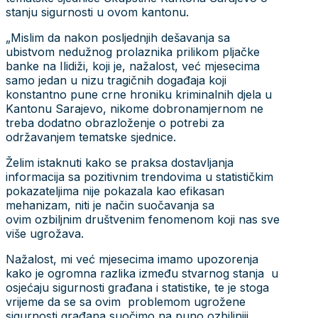
stanju sigurnosti u ovom kantonu.
„Mislim da nakon posljednjih dešavanja sa
ubistvom nedužnog prolaznika prilikom pljačke
banke na Ilidiži, koji je, nažalost, već mjesecima
samo jedan u nizu tragičnih događaja koji
konstantno pune crne hroniku kriminalnih djela u
Kantonu Sarajevo, nikome dobronamjernom ne
treba dodatno obrazloženje o potrebi za
održavanjem tematske sjednice.
Želim istaknuti kako se praksa dostavljanja
informacija sa pozitivnim trendovima u statističkim
pokazateljima nije pokazala kao efikasan
mehanizam, niti je način suočavanja sa
ovim ozbiljnim društvenim fenomenom koji nas sve
više ugrožava.
Nažalost, mi već mjesecima imamo upozorenja
kako je ogromna razlika između stvarnog stanja u
osjećaju sigurnosti građana i statistike, te je stoga
vrijeme da se sa ovim problemom ugrožene
sigurnosti građana suočimo na puno ozbiljniji