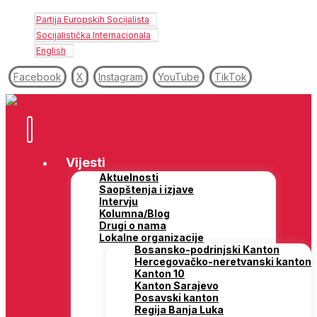
Partija Europskih Socijalista
Socijalistička Internacionala
English
Facebook
X
Instagram
YouTube
TikTok
Vijesti
Aktuelnosti
Saopštenja i izjave
Intervju
Kolumna/Blog
Drugi o nama
Lokalne organizacije
Bosansko-podrinjski Kanton
Hercegovačko-neretvanski kanton
Kanton 10
Kanton Sarajevo
Posavski kanton
Regija Banja Luka