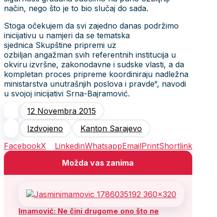
način, nego što je to bio slučaj do sada.
Stoga očekujem da svi zajedno danas podržimo
inicijativu u namjeri da se tematska
sjednica Skupštine pripremi uz
ozbiljan angažman svih referentnih institucija u
okviru izvršne, zakonodavne i sudske vlasti, a da
kompletan proces pripreme koordiniraju nadležna
ministarstva unutrašnjih poslova i pravde“, navodi
u svojoj inicijativi Srna-Bajramović.
12 Novembra 2015
Izdvojeno
Kanton Sarajevo
Facebook
X
Linkedin
Whatsapp
Email
Print
Shortlink
Možda vas zanima
Imamović: Ne čini drugome ono što ne