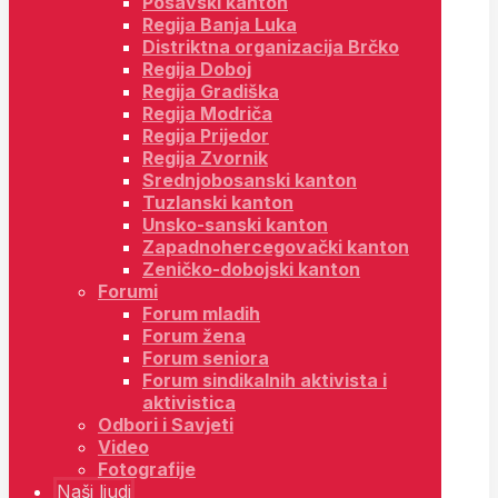
Posavski kanton
Regija Banja Luka
Distriktna organizacija Brčko
Regija Doboj
Regija Gradiška
Regija Modriča
Regija Prijedor
Regija Zvornik
Srednjobosanski kanton
Tuzlanski kanton
Unsko-sanski kanton
Zapadnohercegovački kanton
Zeničko-dobojski kanton
Forumi
Forum mladih
Forum žena
Forum seniora
Forum sindikalnih aktivista i
aktivistica
Odbori i Savjeti
Video
Fotografije
Naši ljudi