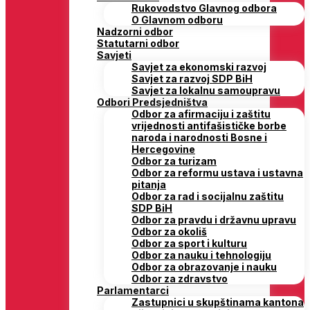
Rukovodstvo Glavnog odbora
O Glavnom odboru
Nadzorni odbor
Statutarni odbor
Savjeti
Savjet za ekonomski razvoj
Savjet za razvoj SDP BiH
Savjet za lokalnu samoupravu
Odbori Predsjedništva
Odbor za afirmaciju i zaštitu
vrijednosti antifašističke borbe
naroda i narodnosti Bosne i
Hercegovine
Odbor za turizam
Odbor za reformu ustava i ustavna
pitanja
Odbor za rad i socijalnu zaštitu
SDP BiH
Odbor za pravdu i državnu upravu
Odbor za okoliš
Odbor za sport i kulturu
Odbor za nauku i tehnologiju
Odbor za obrazovanje i nauku
Odbor za zdravstvo
Parlamentarci
Zastupnici u skupštinama kantona