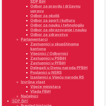
SDP BiH
Odbor za pravdu i državnu
upravu
Odbor za okoliš
Odbor za sport i kulturu
Odbor za nauku i tehnologiju
Odbor za obrazovanje i nauku
Odbor za zdravstvo
Parlamentarci
Zastupnici u skupštinama
kantona
Vijećnici / Odbornici
Zastupnici u PSBiH
Zastupnici u PFBiH
Delegati u Domu naroda PFBiH
Poslanici u NSRS
Izaslanici u Vijeću naroda RS
Izvršna vlast
Vijeće ministara
Vlada FBiH
Načelnici
SDP BiH
Pregled historije