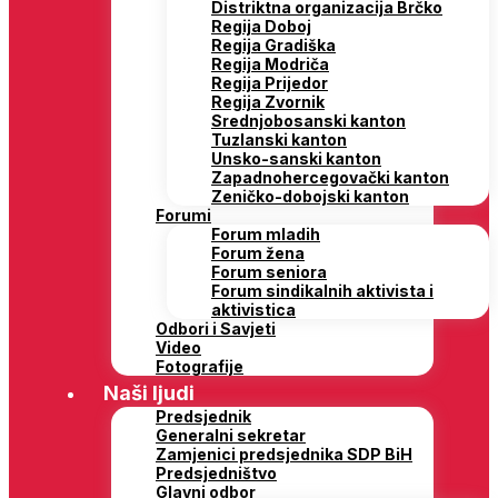
Distriktna organizacija Brčko
Regija Doboj
Regija Gradiška
Regija Modriča
Regija Prijedor
Regija Zvornik
Srednjobosanski kanton
Tuzlanski kanton
Unsko-sanski kanton
Zapadnohercegovački kanton
Zeničko-dobojski kanton
Forumi
Forum mladih
Forum žena
Forum seniora
Forum sindikalnih aktivista i
aktivistica
Odbori i Savjeti
Video
Fotografije
Naši ljudi
Predsjednik
Generalni sekretar
Zamjenici predsjednika SDP BiH
Predsjedništvo
Glavni odbor