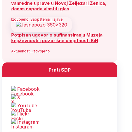
vanredne uprave u Novoj Željezari Zenica,
danas napada vlastiti glas
Izdvojeno
,
Saopštenja i izjave
Potpisan ugovor o sufinansiranju Muzeja
književnosti i pozorišne umjetnosti BiH
Aktuelnosti
,
Izdvojeno
Prati SDP
Facebook
X
YouTube
Flickr
Instagram