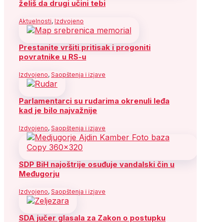
želiš da drugi učini tebi
Aktuelnosti
,
Izdvojeno
Prestanite vršiti pritisak i progoniti
povratnike u RS-u
Izdvojeno
,
Saopštenja i izjave
Parlamentarci su rudarima okrenuli leđa
kad je bilo najvažnije
Izdvojeno
,
Saopštenja i izjave
SDP BiH najoštrije osuđuje vandalski čin u
Međugorju
Izdvojeno
,
Saopštenja i izjave
SDA jučer glasala za Zakon o postupku