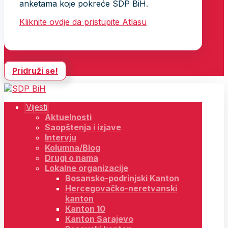
anketama koje pokreće SDP BiH.
Kliknite ovdje da pristupite Atlasu
Pridruži se!
Vijesti
Aktuelnosti
Saopštenja i izjave
Intervju
Kolumna/Blog
Drugi o nama
Lokalne organizacije
Bosansko-podrinjski Kanton
Hercegovačko-neretvanski
kanton
Kanton 10
Kanton Sarajevo