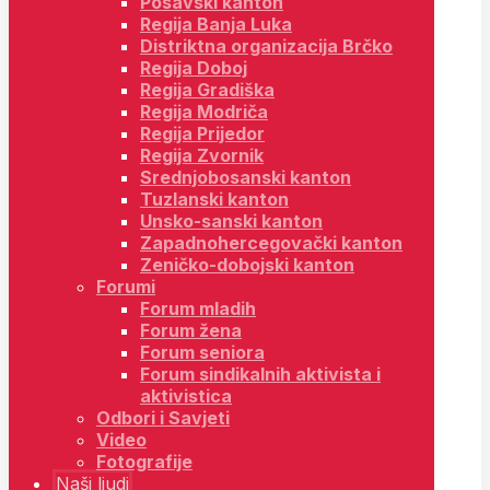
Posavski kanton
Regija Banja Luka
Distriktna organizacija Brčko
Regija Doboj
Regija Gradiška
Regija Modriča
Regija Prijedor
Regija Zvornik
Srednjobosanski kanton
Tuzlanski kanton
Unsko-sanski kanton
Zapadnohercegovački kanton
Zeničko-dobojski kanton
Forumi
Forum mladih
Forum žena
Forum seniora
Forum sindikalnih aktivista i
aktivistica
Odbori i Savjeti
Video
Fotografije
Naši ljudi