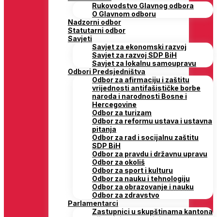
Rukovodstvo Glavnog odbora
O Glavnom odboru
Nadzorni odbor
Statutarni odbor
Savjeti
Savjet za ekonomski razvoj
Savjet za razvoj SDP BiH
Savjet za lokalnu samoupravu
Odbori Predsjedništva
Odbor za afirmaciju i zaštitu
vrijednosti antifašističke borbe
naroda i narodnosti Bosne i
Hercegovine
Odbor za turizam
Odbor za reformu ustava i ustavna
pitanja
Odbor za rad i socijalnu zaštitu
SDP BiH
Odbor za pravdu i državnu upravu
Odbor za okoliš
Odbor za sport i kulturu
Odbor za nauku i tehnologiju
Odbor za obrazovanje i nauku
Odbor za zdravstvo
Parlamentarci
Zastupnici u skupštinama kantona