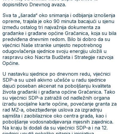
dopisništvo Dnevnog avaza.
Sva ta „šarada“ oko snimanja i odbijanja iznošenja
opreme, trajala je oko 90 minuta bacajući u sjenu
između ostalog tri najvažnija dokumenta za
građanke i građane općine Gračanica, koja su bila
predviđena dnevnim redom. Bilo bi dobro da su
vijećnici Naše stranke umjesto nepotrebnog
odugovlačenja sjednice svoju energiju uložili u
raspravu oko Nacrta Budžeta i Strategije razvoja
Općine.
U nastavku sjednice po dnevnom redu, vijećnici
SDP-a su uzeli akivno učešće u radu sjednice
dajući poseban akcenat na poboljšanju kvaliteta
života građanki i građana općine Gračanica. Tako
su vijećnici SDP-a zatražili od nadležnih organa
izradu socijalne karte općine, povećanje granta za
rad MZ-a, obezbjeđenje uslova za izgradnju
sajmišta i zaobilaznice oko centra grada, kao i
poboljšanje vodosnabdijevanja mjesnih zajednica.
Na kraju bi dodali da su vijećnici SDP-a i na 12.
sjednici uputili nekoliko pitanja i inicijativa.