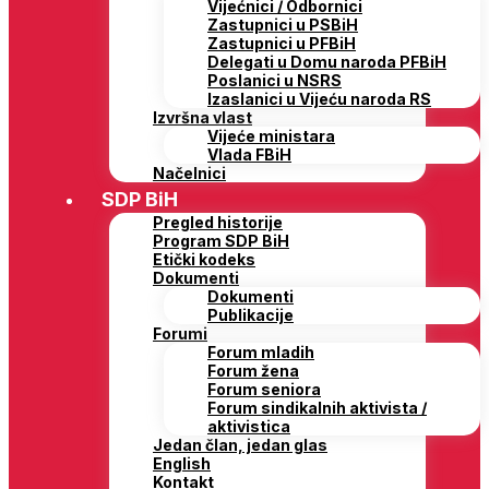
Vijećnici / Odbornici
Zastupnici u PSBiH
Zastupnici u PFBiH
Delegati u Domu naroda PFBiH
Poslanici u NSRS
Izaslanici u Vijeću naroda RS
Izvršna vlast
Vijeće ministara
Vlada FBiH
Načelnici
SDP BiH
Pregled historije
Program SDP BiH
Etički kodeks
Dokumenti
Dokumenti
Publikacije
Forumi
Forum mladih
Forum žena
Forum seniora
Forum sindikalnih aktivista /
aktivistica
Jedan član, jedan glas
English
Kontakt