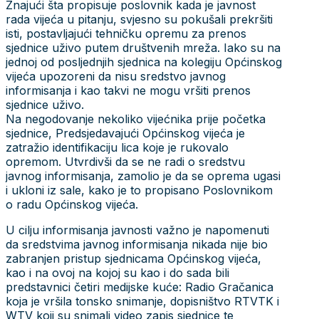
Znajući šta propisuje poslovnik kada je javnost
rada vijeća u pitanju, svjesno su pokušali prekršiti
isti, postavljajući tehničku opremu za prenos
sjednice uživo putem društvenih mreža. Iako su na
jednoj od posljednjih sjednica na kolegiju Općinskog
vijeća upozoreni da nisu sredstvo javnog
informisanja i kao takvi ne mogu vršiti prenos
sjednice uživo.
Na negodovanje nekoliko vijećnika prije početka
sjednice, Predsjedavajući Općinskog vijeća je
zatražio identifikaciju lica koje je rukovalo
opremom. Utvrdivši da se ne radi o sredstvu
javnog informisanja, zamolio je da se oprema ugasi
i ukloni iz sale, kako je to propisano Poslovnikom
o radu Općinskog vijeća.
U cilju informisanja javnosti važno je napomenuti
da sredstvima javnog informisanja nikada nije bio
zabranjen pristup sjednicama Općinskog vijeća,
kao i na ovoj na kojoj su kao i do sada bili
predstavnici četiri medijske kuće: Radio Gračanica
koja je vršila tonsko snimanje, dopisništvo RTVTK i
WTV koji su snimali video zapis sjednice te