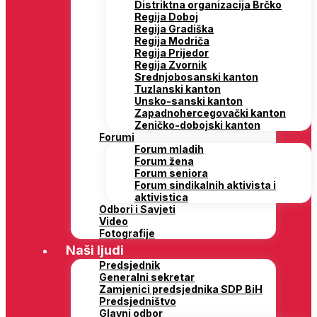
Distriktna organizacija Brčko
Regija Doboj
Regija Gradiška
Regija Modriča
Regija Prijedor
Regija Zvornik
Srednjobosanski kanton
Tuzlanski kanton
Unsko-sanski kanton
Zapadnohercegovački kanton
Zeničko-dobojski kanton
Forumi
Forum mladih
Forum žena
Forum seniora
Forum sindikalnih aktivista i
aktivistica
Odbori i Savjeti
Video
Fotografije
Naši ljudi
Predsjednik
Generalni sekretar
Zamjenici predsjednika SDP BiH
Predsjedništvo
Glavni odbor