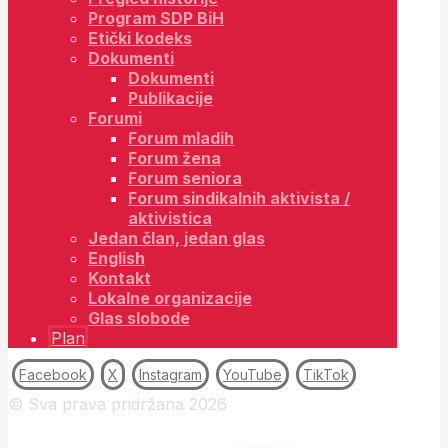
Program SDP BiH
Etički kodeks
Dokumenti
Dokumenti
Publikacije
Forumi
Forum mladih
Forum žena
Forum seniora
Forum sindikalnih aktivista /
aktivistica
Jedan član, jedan glas
English
Kontakt
Lokalne organizacije
Glas slobode
Plan
Facebook
X
Instagram
YouTube
TikTok
© Sva prava pridržana 2026