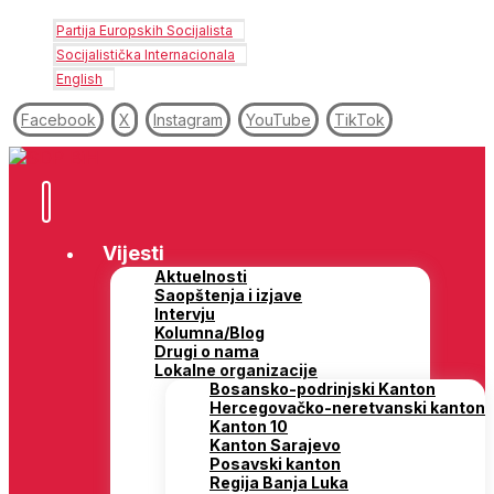
Partija Europskih Socijalista
Socijalistička Internacionala
English
Facebook
X
Instagram
YouTube
TikTok
Vijesti
Aktuelnosti
Saopštenja i izjave
Intervju
Kolumna/Blog
Drugi o nama
Lokalne organizacije
Bosansko-podrinjski Kanton
Hercegovačko-neretvanski kanton
Kanton 10
Kanton Sarajevo
Posavski kanton
Regija Banja Luka