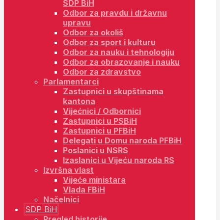
SDP BiH
Odbor za pravdu i državnu
upravu
Odbor za okoliš
Odbor za sport i kulturu
Odbor za nauku i tehnologiju
Odbor za obrazovanje i nauku
Odbor za zdravstvo
Parlamentarci
Zastupnici u skupštinama
kantona
Vijećnici / Odbornici
Zastupnici u PSBiH
Zastupnici u PFBiH
Delegati u Domu naroda PFBiH
Poslanici u NSRS
Izaslanici u Vijeću naroda RS
Izvršna vlast
Vijeće ministara
Vlada FBiH
Načelnici
SDP BiH
Pregled historije