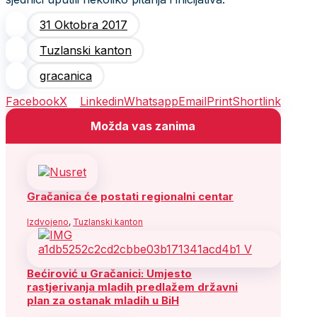
31 Oktobra 2017
Tuzlanski kanton
gracanica
Facebook
X
Linkedin
Whatsapp
Email
Print
Shortlink
Možda vas zanima
Gračanica će postati regionalni centar
Izdvojeno
,
Tuzlanski kanton
Bećirović u Gračanici: Umjesto
rastjerivanja mladih predlažem državni
plan za ostanak mladih u BiH