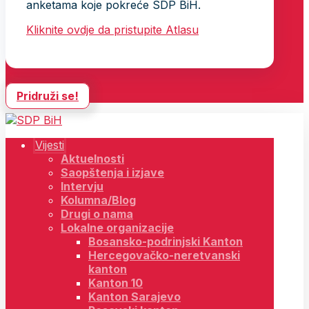
anketama koje pokreće SDP BiH.
Kliknite ovdje da pristupite Atlasu
Pridruži se!
Vijesti
Aktuelnosti
Saopštenja i izjave
Intervju
Kolumna/Blog
Drugi o nama
Lokalne organizacije
Bosansko-podrinjski Kanton
Hercegovačko-neretvanski
kanton
Kanton 10
Kanton Sarajevo