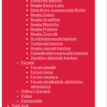
Posavski kanton
Regija Banja Luka
Distriktna organizacija Brčko
Regija Doboj
Regija Gradiška
Regija Modriča
Regija Prijedor
Regija Zvornik
Srednjobosanski kanton
Tuzlanski kanton
Unsko-sanski kanton
Zapadnohercegovački kanton
Zeničko-dobojski kanton
Forumi
Forum mladih
Forum žena
Forum seniora
Forum sindikalnih aktivista i
aktivistica
Odbori i Savjeti
Video
Fotografije
Naši ljudi