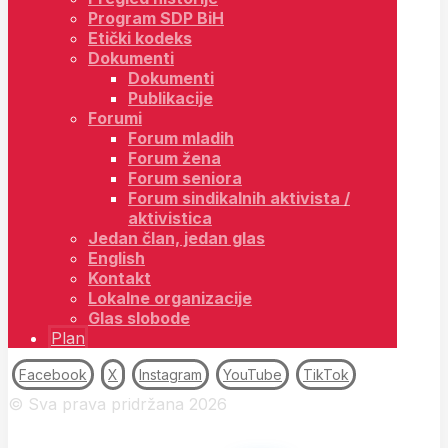
Program SDP BiH
Etički kodeks
Dokumenti
Dokumenti
Publikacije
Forumi
Forum mladih
Forum žena
Forum seniora
Forum sindikalnih aktivista /
aktivistica
Jedan član, jedan glas
English
Kontakt
Lokalne organizacije
Glas slobode
Plan
Facebook
X
Instagram
YouTube
TikTok
© Sva prava pridržana 2026