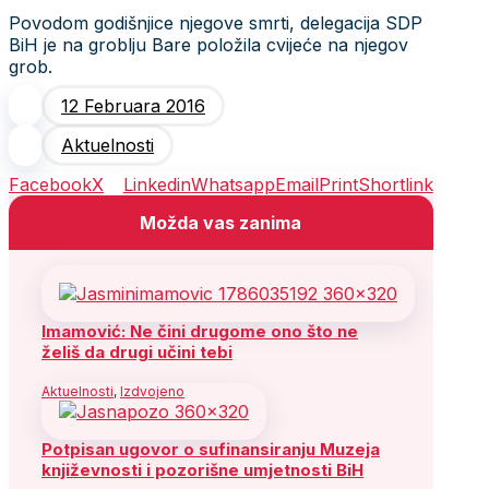
Povodom godišnjice njegove smrti, delegacija SDP
BiH je na groblju Bare položila cvijeće na njegov
grob.
12 Februara 2016
Aktuelnosti
Facebook
X
Linkedin
Whatsapp
Email
Print
Shortlink
Možda vas zanima
Imamović: Ne čini drugome ono što ne
želiš da drugi učini tebi
Aktuelnosti
,
Izdvojeno
Potpisan ugovor o sufinansiranju Muzeja
književnosti i pozorišne umjetnosti BiH