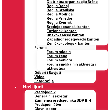
Distriktna organizacija Brčko
Regija Doboj
Regija Gradiška
Regija Modriča
Regija Prijedor
Regija Zvornik
Srednjobosanski kanton
Tuzlanski kanton
Unsko-sanski kanton
Zapadnohercegovački kanton
Zeničko-dobojski kanton
Forumi
Forum mladih
Forum žena
Forum seniora
Forum sindikalnih aktivista i
aktivistica
Odbori i Savjeti
Video
Fotografije
Naši ljudi
Predsjednik
Generalni sekretar
Zamjenici predsjednika SDP BiH
Predsjedništvo
Glavni odbor