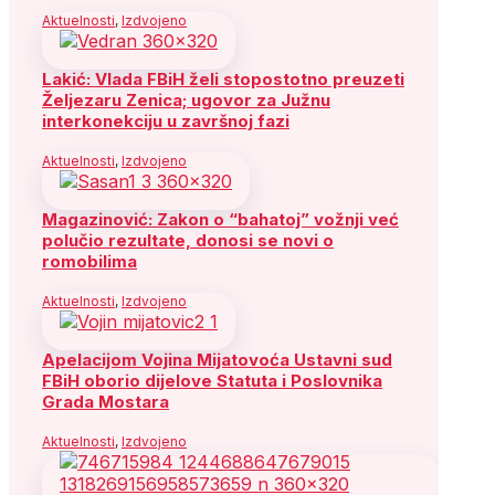
Aktuelnosti
,
Izdvojeno
Lakić: Vlada FBiH želi stopostotno preuzeti
Željezaru Zenica; ugovor za Južnu
interkonekciju u završnoj fazi
Aktuelnosti
,
Izdvojeno
Magazinović: Zakon o “bahatoj” vožnji već
polučio rezultate, donosi se novi o
romobilima
Aktuelnosti
,
Izdvojeno
Apelacijom Vojina Mijatovoća Ustavni sud
FBiH oborio dijelove Statuta i Poslovnika
Grada Mostara
Aktuelnosti
,
Izdvojeno