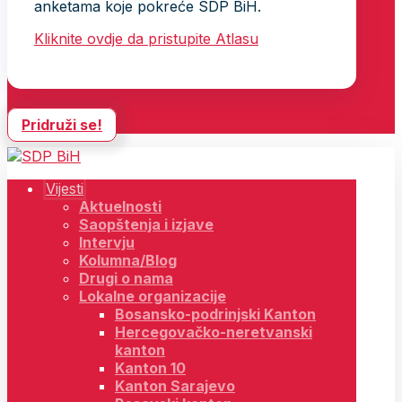
anketama koje pokreće SDP BiH.
Kliknite ovdje da pristupite Atlasu
Pridruži se!
Vijesti
Aktuelnosti
Saopštenja i izjave
Intervju
Kolumna/Blog
Drugi o nama
Lokalne organizacije
Bosansko-podrinjski Kanton
Hercegovačko-neretvanski
kanton
Kanton 10
Kanton Sarajevo