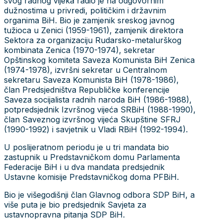
svog radnog vijeka radio je na odgovornim
dužnostima u privredi, političkim i državnim
organima BiH. Bio je zamjenik sreskog javnog
tužioca u Zenici (1959-1961), zamjenik direktora
Sektora za organizaciju Rudarsko-metalurškog
kombinata Zenica (1970-1974), sekretar
Opštinskog komiteta Saveza Komunista BiH Zenica
(1974-1978), izvršni sekretar u Centralnom
sekretaru Saveza Komunista BiH (1978-1986),
član Predsjedništva Republičke konferencije
Saveza socijalista radnih naroda BiH (1986-1988),
potpredsjednik Izvršnog vijeća SRBiH (1988-1990),
član Saveznog izvršnog vijeća Skupštine SFRJ
(1990-1992) i savjetnik u Vladi RBiH (1992-1994).
U poslijeratnom periodu je u tri mandata bio
zastupnik u Predstavničkom domu Parlamenta
Federacije BiH i u dva mandata predsjednik
Ustavne komisije Predstavničkog doma PFBiH.
Bio je višegodišnji član Glavnog odbora SDP BiH, a
više puta je bio predsjednik Savjeta za
ustavnopravna pitanja SDP BiH.