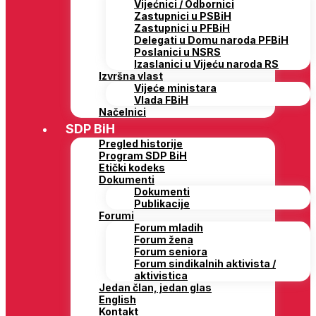
Vijećnici / Odbornici
Zastupnici u PSBiH
Zastupnici u PFBiH
Delegati u Domu naroda PFBiH
Poslanici u NSRS
Izaslanici u Vijeću naroda RS
Izvršna vlast
Vijeće ministara
Vlada FBiH
Načelnici
SDP BiH
Pregled historije
Program SDP BiH
Etički kodeks
Dokumenti
Dokumenti
Publikacije
Forumi
Forum mladih
Forum žena
Forum seniora
Forum sindikalnih aktivista /
aktivistica
Jedan član, jedan glas
English
Kontakt