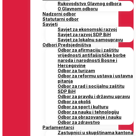
Rukovodstvo Glavnog odbora
O Glavnom odboru
Nadzorni odbor
Statutarni odbor
Savjeti
Savjet za ekonomski razvoj
Savjet za razvoj SDP BiH
Savjet za lokalnu samoupravu
Odbori Predsjedništva
Odbor za afirmaciju i zaštitu
vrijednosti antifašističke borbe
naroda i narodnosti Bosne i
Hercegovine
Odbor za turizam
Odbor za reformu ustava i ustavna
pitanja
Odbor za rad i socijalnu zaštitu
SDP BiH
Odbor za pravdu i državnu upravu
Odbor za okoliš
Odbor za sport i kulturu
Odbor za nauku i tehnologiju
Odbor za obrazovanje i nauku
Odbor za zdravstvo
Parlamentarci
Zastupnici u skupštinama kantona