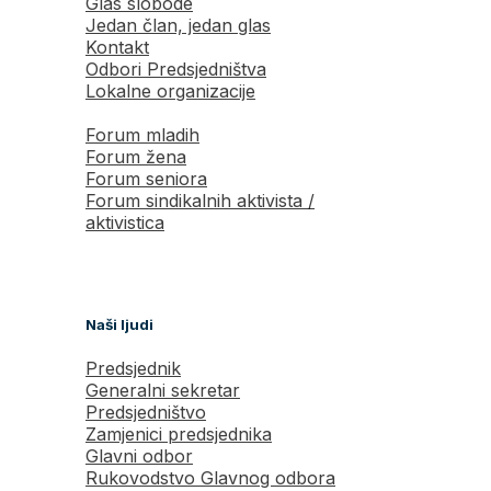
Glas slobode
Jedan član, jedan glas
Kontakt
Odbori Predsjedništva
Lokalne organizacije
Forum mladih
Forum žena
Forum seniora
Forum sindikalnih aktivista /
aktivistica
Naši ljudi
Predsjednik
Generalni sekretar
Predsjedništvo
Zamjenici predsjednika
Glavni odbor
Rukovodstvo Glavnog odbora