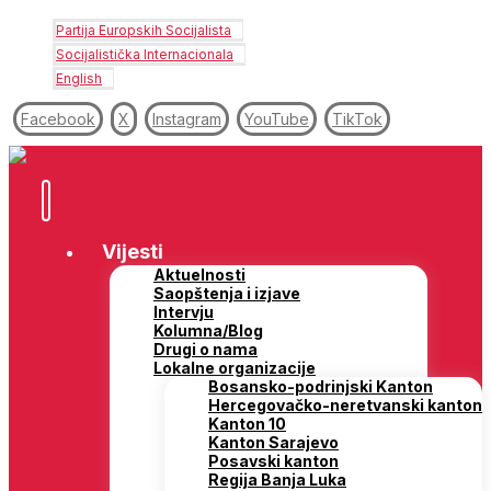
Partija Europskih Socijalista
Socijalistička Internacionala
English
Facebook
X
Instagram
YouTube
TikTok
Vijesti
Aktuelnosti
Saopštenja i izjave
Intervju
Kolumna/Blog
Drugi o nama
Lokalne organizacije
Bosansko-podrinjski Kanton
Hercegovačko-neretvanski kanton
Kanton 10
Kanton Sarajevo
Posavski kanton
Regija Banja Luka