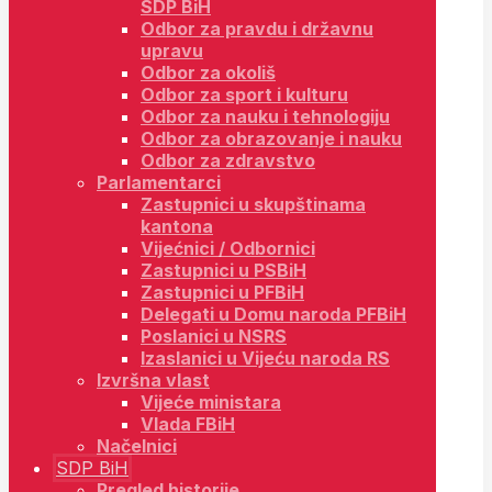
SDP BiH
Odbor za pravdu i državnu
upravu
Odbor za okoliš
Odbor za sport i kulturu
Odbor za nauku i tehnologiju
Odbor za obrazovanje i nauku
Odbor za zdravstvo
Parlamentarci
Zastupnici u skupštinama
kantona
Vijećnici / Odbornici
Zastupnici u PSBiH
Zastupnici u PFBiH
Delegati u Domu naroda PFBiH
Poslanici u NSRS
Izaslanici u Vijeću naroda RS
Izvršna vlast
Vijeće ministara
Vlada FBiH
Načelnici
SDP BiH
Pregled historije