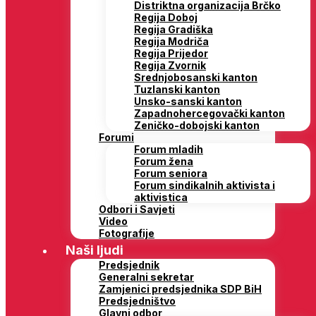
Distriktna organizacija Brčko
Regija Doboj
Regija Gradiška
Regija Modriča
Regija Prijedor
Regija Zvornik
Srednjobosanski kanton
Tuzlanski kanton
Unsko-sanski kanton
Zapadnohercegovački kanton
Zeničko-dobojski kanton
Forumi
Forum mladih
Forum žena
Forum seniora
Forum sindikalnih aktivista i
aktivistica
Odbori i Savjeti
Video
Fotografije
Naši ljudi
Predsjednik
Generalni sekretar
Zamjenici predsjednika SDP BiH
Predsjedništvo
Glavni odbor