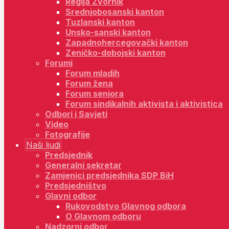
Regija Zvornik
Srednjobosanski kanton
Tuzlanski kanton
Unsko-sanski kanton
Zapadnohercegovački kanton
Zeničko-dobojski kanton
Forumi
Forum mladih
Forum žena
Forum seniora
Forum sindikalnih aktivista i aktivistica
Odbori i Savjeti
Video
Fotografije
Naši ljudi
Predsjednik
Generalni sekretar
Zamjenici predsjednika SDP BiH
Predsjedništvo
Glavni odbor
Rukovodstvo Glavnog odbora
O Glavnom odboru
Nadzorni odbor