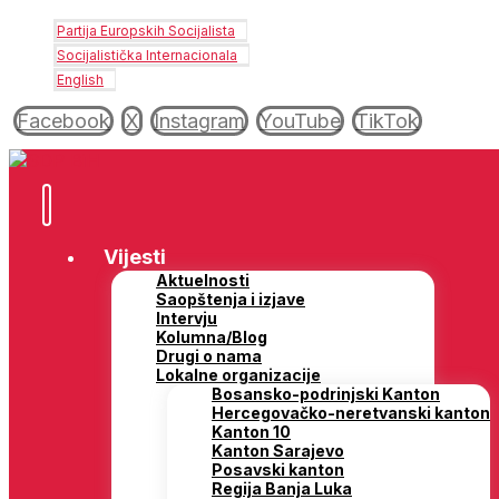
Partija Europskih Socijalista
Socijalistička Internacionala
English
Facebook
X
Instagram
YouTube
TikTok
Vijesti
Aktuelnosti
Saopštenja i izjave
Intervju
Kolumna/Blog
Drugi o nama
Lokalne organizacije
Bosansko-podrinjski Kanton
Hercegovačko-neretvanski kanton
Kanton 10
Kanton Sarajevo
Posavski kanton
Regija Banja Luka