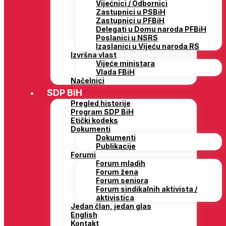
Vijećnici / Odbornici
Zastupnici u PSBiH
Zastupnici u PFBiH
Delegati u Domu naroda PFBiH
Poslanici u NSRS
Izaslanici u Vijeću naroda RS
Izvršna vlast
Vijeće ministara
Vlada FBiH
Načelnici
SDP BiH
Pregled historije
Program SDP BiH
Etički kodeks
Dokumenti
Dokumenti
Publikacije
Forumi
Forum mladih
Forum žena
Forum seniora
Forum sindikalnih aktivista /
aktivistica
Jedan član, jedan glas
English
Kontakt