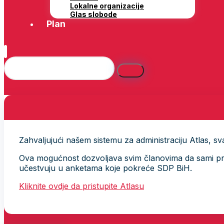
Lokalne organizacije
Glas slobode
Plan
Zahvaljujući našem sistemu za administraciju Atlas, svak
Ova mogućnost dozvoljava svim članovima da sami provj
učestvuju u anketama koje pokreće SDP BiH.
Kliknite ovdje da pristupite Atlasu