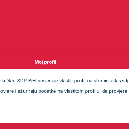
Moj profil
i član SDP BiH posjeduje vlastiti profil na stranici atlas.sd
ere i ažuriraju podatke na vlastitom profilu, da provjere s