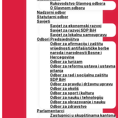
Rukovodstvo Glavnog odbora
O Glavnom odboru
Nadzorni odbor
Statutarni odbor
Savjeti
Savjet za ekonomski razvoj
Savjet za razvoj SDP BiH
Savjet za lokalnu samoupravu
Odbori Predsjedništva
Odbor za afirmaciju i zaštitu
vrijednosti antifašističke borbe
naroda i narodnosti Bosne i
Hercegovine
Odbor za turizam
Odbor za reformu ustava i ustavna
pitanja
Odbor za rad i socijalnu zaštitu
SDP BiH
Odbor za pravdu i državnu upravu
Odbor za okoliš
Odbor za sport i kulturu
Odbor za nauku i tehnologiju
Odbor za obrazovanje i nauku
Odbor za zdravstvo
Parlamentarci
Zastupnici u skupštinama kantona