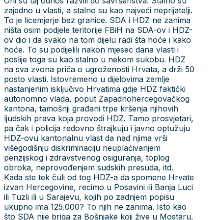
Oni su taj odnos razvili do savršenstva. Stalno su
zajedno u vlasti, a stalno su kao najveći neprijatelji.
To je licemjerje bez granice. SDA i HDZ ne zanima
ništa osim podjele teritorije FBiH na SDA-ov i HDZ-
ov dio i da svako na tom dijelu radi šta hoće i kako
hoće. To su podijelili nakon mjesec dana vlasti i
poslije toga su kao stalno u nekom sukobu. HDZ
na sva zvona priča o ugroženosti Hrvata, a drži 50
posto vlasti. Istovremeno u dijelovima zemlje
nastanjenim isključivo Hrvatima gdje HDZ faktički
autonomno vlada, poput Zapadnohercegovačkog
kantona, tamošnji građani trpe kršenja njihovih
ljudskih prava koja provodi HDZ. Tamo prosvjetari,
pa čak i policija redovno štrajkuju i javno optužuju
HDZ-ovu kantonalnu vlast da nad njima vrši
višegodišnju diskriminaciju neuplaćivanjem
penzijskog i zdravstvenog osiguranja, toplog
obroka, neprovođenjem sudskih presuda, itd.
Kada ste tek čuli od tog HDZ-a da spomene Hrvate
izvan Hercegovine, recimo u Posavini ili Banja Luci
ili Tuzli ili u Sarajevu, kojih po zadnjem popisu
ukupno ima 125.000? To njih ne zanima. Isto kao
što SDA nije briga za Bošnjake koji žive u Mostaru,