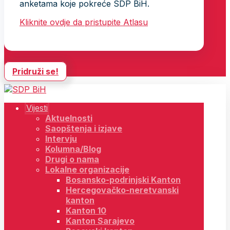
anketama koje pokreće SDP BiH.
Kliknite ovdje da pristupite Atlasu
Pridruži se!
Vijesti
Aktuelnosti
Saopštenja i izjave
Intervju
Kolumna/Blog
Drugi o nama
Lokalne organizacije
Bosansko-podrinjski Kanton
Hercegovačko-neretvanski
kanton
Kanton 10
Kanton Sarajevo