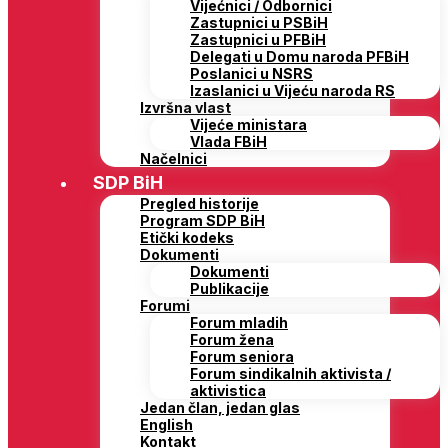
Vijećnici / Odbornici
Zastupnici u PSBiH
Zastupnici u PFBiH
Delegati u Domu naroda PFBiH
Poslanici u NSRS
Izaslanici u Vijeću naroda RS
Izvršna vlast
Vijeće ministara
Vlada FBiH
Načelnici
SDP BiH
Pregled historije
Program SDP BiH
Etički kodeks
Dokumenti
Dokumenti
Publikacije
Forumi
Forum mladih
Forum žena
Forum seniora
Forum sindikalnih aktivista /
aktivistica
Jedan član, jedan glas
English
Kontakt