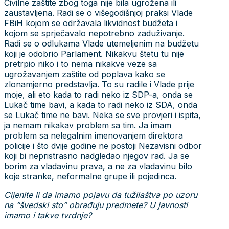
Civilne zaštite zbog toga nije bila ugrožena ili
zaustavljena. Radi se o višegodišnjoj praksi Vlade
FBiH kojom se održavala likvidnost budžeta i
kojom se sprječavalo nepotrebno zaduživanje.
Radi se o odlukama Vlade utemeljenim na budžetu
koji je odobrio Parlament. Nikakvu štetu tu nije
pretrpio niko i to nema nikakve veze sa
ugrožavanjem zaštite od poplava kako se
zlonamjerno predstavlja. To su radile i Vlade prije
moje, ali eto kada to radi neko iz SDP-a, onda se
Lukač time bavi, a kada to radi neko iz SDA, onda
se Lukač time ne bavi. Neka se sve provjeri i ispita,
ja nemam nikakav problem sa tim. Ja imam
problem sa nelegalnim imenovanjem direktora
policije i što dvije godine ne postoji Nezavisni odbor
koji bi nepristrasno nadgledao njegov rad. Ja se
borim za vladavinu prava, a ne za vladavinu bilo
koje stranke, neformalne grupe ili pojedinca.
Cijenite li da imamo pojavu da tužilaštva po uzoru
na “švedski sto” obrađuju predmete? U javnosti
imamo i takve tvrdnje?