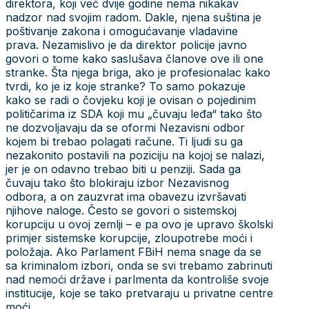
direktora, koji već dvije godine nema nikakav
nadzor nad svojim radom. Dakle, njena suština je
poštivanje zakona i omogućavanje vladavine
prava. Nezamislivo je da direktor policije javno
govori o tome kako saslušava članove ove ili one
stranke. Šta njega briga, ako je profesionalac kako
tvrdi, ko je iz koje stranke? To samo pokazuje
kako se radi o čovjeku koji je ovisan o pojedinim
političarima iz SDA koji mu „čuvaju leđa“ tako što
ne dozvoljavaju da se oformi Nezavisni odbor
kojem bi trebao polagati račune. Ti ljudi su ga
nezakonito postavili na poziciju na kojoj se nalazi,
jer je on odavno trebao biti u penziji. Sada ga
čuvaju tako što blokiraju izbor Nezavisnog
odbora, a on zauzvrat ima obavezu izvršavati
njihove naloge. Često se govori o sistemskoj
korupciju u ovoj zemlji – e pa ovo je upravo školski
primjer sistemske korupcije, zloupotrebe moći i
položaja. Ako Parlament FBiH nema snage da se
sa kriminalom izbori, onda se svi trebamo zabrinuti
nad nemoći države i parlmenta da kontroliše svoje
institucije, koje se tako pretvaraju u privatne centre
moći.