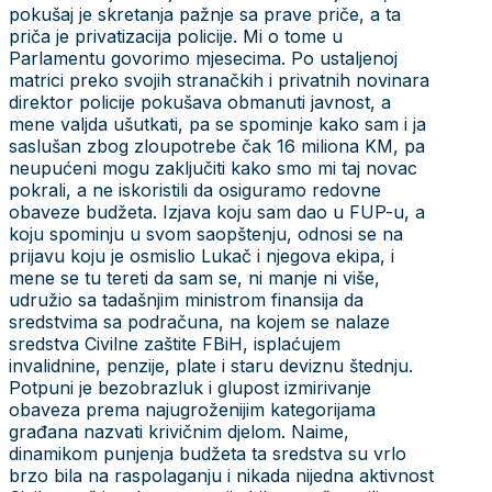
pokušaj je skretanja pažnje sa prave priče, a ta
priča je privatizacija policije. Mi o tome u
Parlamentu govorimo mjesecima. Po ustaljenoj
matrici preko svojih stranačkih i privatnih novinara
direktor policije pokušava obmanuti javnost, a
mene valjda ušutkati, pa se spominje kako sam i ja
saslušan zbog zloupotrebe čak 16 miliona KM, pa
neupućeni mogu zaključiti kako smo mi taj novac
pokrali, a ne iskoristili da osiguramo redovne
obaveze budžeta. Izjava koju sam dao u FUP-u, a
koju spominju u svom saopštenju, odnosi se na
prijavu koju je osmislio Lukač i njegova ekipa, i
mene se tu tereti da sam se, ni manje ni više,
udružio sa tadašnjim ministrom finansija da
sredstvima sa podračuna, na kojem se nalaze
sredstva Civilne zaštite FBiH, isplaćujem
invalidnine, penzije, plate i staru deviznu štednju.
Potpuni je bezobrazluk i glupost izmirivanje
obaveza prema najugroženijim kategorijama
građana nazvati krivičnim djelom. Naime,
dinamikom punjenja budžeta ta sredstva su vrlo
brzo bila na raspolaganju i nikada nijedna aktivnost