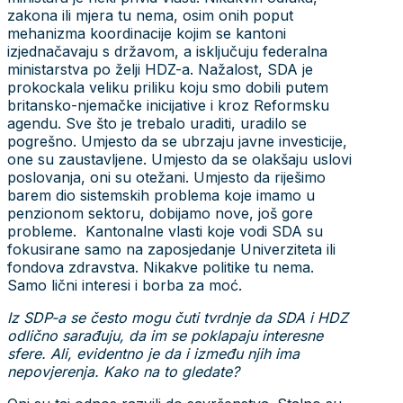
zakona ili mjera tu nema, osim onih poput
mehanizma koordinacije kojim se kantoni
izjednačavaju s državom, a isključuju federalna
ministarstva po želji HDZ-a. Nažalost, SDA je
prokockala veliku priliku koju smo dobili putem
britansko-njemačke inicijative i kroz Reformsku
agendu. Sve što je trebalo uraditi, uradilo se
pogrešno. Umjesto da se ubrzaju javne investicije,
one su zaustavljene. Umjesto da se olakšaju uslovi
poslovanja, oni su otežani. Umjesto da riješimo
barem dio sistemskih problema koje imamo u
penzionom sektoru, dobijamo nove, još gore
probleme. Kantonalne vlasti koje vodi SDA su
fokusirane samo na zaposjedanje Univerziteta ili
fondova zdravstva. Nikakve politike tu nema.
Samo lični interesi i borba za moć.
Iz SDP-a se često mogu čuti tvrdnje da SDA i HDZ
odlično sarađuju, da im se poklapaju interesne
sfere. Ali, evidentno je da i između njih ima
nepovjerenja. Kako na to gledate?