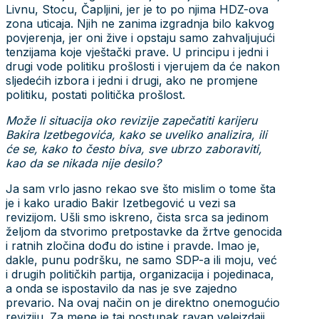
Livnu, Stocu, Čapljini, jer je to po njima HDZ-ova
zona uticaja. Njih ne zanima izgradnja bilo kakvog
povjerenja, jer oni žive i opstaju samo zahvaljujući
tenzijama koje vještački prave. U principu i jedni i
drugi vode politiku prošlosti i vjerujem da će nakon
sljedećih izbora i jedni i drugi, ako ne promjene
politiku, postati politička prošlost.
Može li situacija oko revizije zapečatiti karijeru
Bakira Izetbegovića, kako se uveliko analizira, ili
će se, kako to često biva, sve ubrzo zaboraviti,
kao da se nikada nije desilo?
Ja sam vrlo jasno rekao sve što mislim o tome šta
je i kako uradio Bakir Izetbegović u vezi sa
revizijom. Ušli smo iskreno, čista srca sa jedinom
željom da stvorimo pretpostavke da žrtve genocida
i ratnih zločina dođu do istine i pravde. Imao je,
dakle, punu podršku, ne samo SDP-a ili moju, već
i drugih političkih partija, organizacija i pojedinaca,
a onda se ispostavilo da nas je sve zajedno
prevario. Na ovaj način on je direktno onemogućio
reviziju. Za mene je taj postupak ravan veleizdaji.