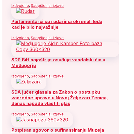
Izdvojeno
,
Saopštenja i izjave
Parlamentarci su rudarima okrenuli leđa
kad je bilo najvažnije
Izdvojeno
,
Saopštenja i izjave
SDP BiH najoštrije osuđuje vandalski čin u
Međugorju
Izdvojeno
,
Saopštenja i izjave
SDA jučer glasala za Zakon o postupku
vanredne uprave u Novoj Željezari Zenica,
danas napada vlastiti glas
Izdvojeno
,
Saopštenja i izjave
Potpisan ugovor o sufinansiranju Muzeja