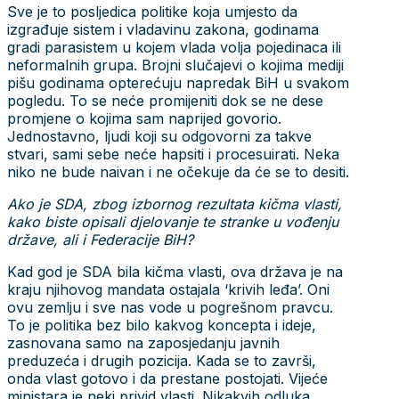
Sve je to posljedica politike koja umjesto da
izgrađuje sistem i vladavinu zakona, godinama
gradi parasistem u kojem vlada volja pojedinaca ili
neformalnih grupa. Brojni slučajevi o kojima mediji
pišu godinama opterećuju napredak BiH u svakom
pogledu. To se neće promijeniti dok se ne dese
promjene o kojima sam naprijed govorio.
Jednostavno, ljudi koji su odgovorni za takve
stvari, sami sebe neće hapsiti i procesuirati. Neka
niko ne bude naivan i ne očekuje da će se to desiti.
Ako je SDA, zbog izbornog rezultata kičma vlasti,
kako biste opisali djelovanje te stranke u vođenju
države, ali i Federacije BiH?
Kad god je SDA bila kičma vlasti, ova država je na
kraju njihovog mandata ostajala ‘krivih leđa’. Oni
ovu zemlju i sve nas vode u pogrešnom pravcu.
To je politika bez bilo kakvog koncepta i ideje,
zasnovana samo na zaposjedanju javnih
preduzeća i drugih pozicija. Kada se to završi,
onda vlast gotovo i da prestane postojati. Vijeće
ministara je neki privid vlasti. Nikakvih odluka,