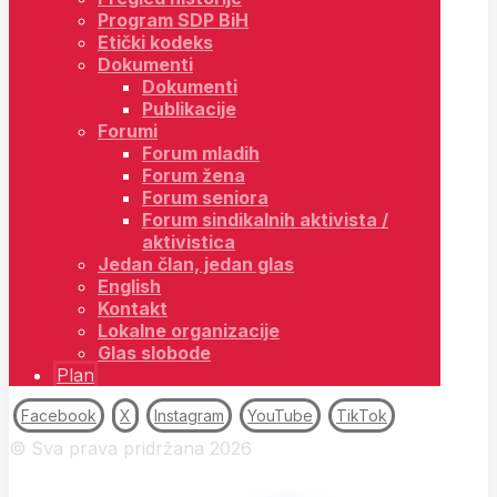
Program SDP BiH
Etički kodeks
Dokumenti
Dokumenti
Publikacije
Forumi
Forum mladih
Forum žena
Forum seniora
Forum sindikalnih aktivista /
aktivistica
Jedan član, jedan glas
English
Kontakt
Lokalne organizacije
Glas slobode
Plan
Facebook
X
Instagram
YouTube
TikTok
© Sva prava pridržana 2026