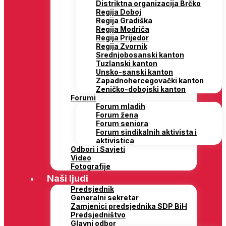
Distriktna organizacija Brčko
Regija Doboj
Regija Gradiška
Regija Modriča
Regija Prijedor
Regija Zvornik
Srednjobosanski kanton
Tuzlanski kanton
Unsko-sanski kanton
Zapadnohercegovački kanton
Zeničko-dobojski kanton
Forumi
Forum mladih
Forum žena
Forum seniora
Forum sindikalnih aktivista i
aktivistica
Odbori i Savjeti
Video
Fotografije
Naši ljudi
Predsjednik
Generalni sekretar
Zamjenici predsjednika SDP BiH
Predsjedništvo
Glavni odbor