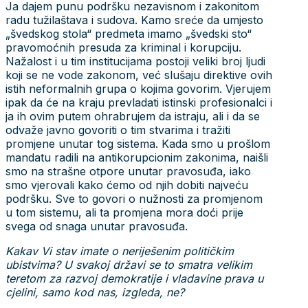
Ja dajem punu podršku nezavisnom i zakonitom
radu tužilaštava i sudova. Kamo sreće da umjesto
„švedskog stola“ predmeta imamo „švedski sto“
pravomoćnih presuda za kriminal i korupciju.
Nažalost i u tim institucijama postoji veliki broj ljudi
koji se ne vode zakonom, već slušaju direktive ovih
istih neformalnih grupa o kojima govorim. Vjerujem
ipak da će na kraju prevladati istinski profesionalci i
ja ih ovim putem ohrabrujem da istraju, ali i da se
odvaže javno govoriti o tim stvarima i tražiti
promjene unutar tog sistema. Kada smo u prošlom
mandatu radili na antikorupcionim zakonima, naišli
smo na strašne otpore unutar pravosuđa, iako
smo vjerovali kako ćemo od njih dobiti najveću
podršku. Sve to govori o nužnosti za promjenom
u tom sistemu, ali ta promjena mora doći prije
svega od snaga unutar pravosuđa.
Kakav Vi stav imate o neriješenim političkim
ubistvima? U svakoj državi se to smatra velikim
teretom za razvoj demokratije i vladavine prava u
cjelini, samo kod nas, izgleda, ne?