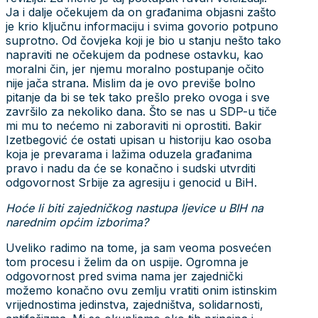
Ja i dalje očekujem da on građanima objasni zašto
je krio ključnu informaciju i svima govorio potpuno
suprotno. Od čovjeka koji je bio u stanju nešto tako
napraviti ne očekujem da podnese ostavku, kao
moralni čin, jer njemu moralno postupanje očito
nije jača strana. Mislim da je ovo previše bolno
pitanje da bi se tek tako prešlo preko ovoga i sve
završilo za nekoliko dana. Što se nas u SDP-u tiče
mi mu to nećemo ni zaboraviti ni oprostiti. Bakir
Izetbegović će ostati upisan u historiju kao osoba
koja je prevarama i lažima oduzela građanima
pravo i nadu da će se konačno i sudski utvrditi
odgovornost Srbije za agresiju i genocid u BiH.
Hoće li biti zajedničkog nastupa ljevice u BIH na
narednim općim izborima?
Uveliko radimo na tome, ja sam veoma posvećen
tom procesu i želim da on uspije. Ogromna je
odgovornost pred svima nama jer zajednički
možemo konačno ovu zemlju vratiti onim istinskim
vrijednostima jedinstva, zajedništva, solidarnosti,