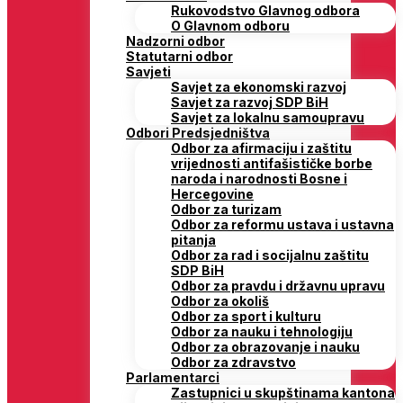
Rukovodstvo Glavnog odbora
O Glavnom odboru
Nadzorni odbor
Statutarni odbor
Savjeti
Savjet za ekonomski razvoj
Savjet za razvoj SDP BiH
Savjet za lokalnu samoupravu
Odbori Predsjedništva
Odbor za afirmaciju i zaštitu
vrijednosti antifašističke borbe
naroda i narodnosti Bosne i
Hercegovine
Odbor za turizam
Odbor za reformu ustava i ustavna
pitanja
Odbor za rad i socijalnu zaštitu
SDP BiH
Odbor za pravdu i državnu upravu
Odbor za okoliš
Odbor za sport i kulturu
Odbor za nauku i tehnologiju
Odbor za obrazovanje i nauku
Odbor za zdravstvo
Parlamentarci
Zastupnici u skupštinama kantona