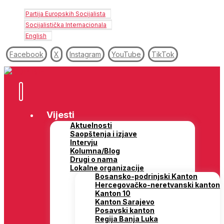
Partija Europskih Socijalista
Socijalistička Internacionala
English
Facebook
X
Instagram
YouTube
TikTok
Vijesti
Aktuelnosti
Saopštenja i izjave
Intervju
Kolumna/Blog
Drugi o nama
Lokalne organizacije
Bosansko-podrinjski Kanton
Hercegovačko-neretvanski kanton
Kanton 10
Kanton Sarajevo
Posavski kanton
Regija Banja Luka