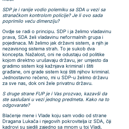
SDP je i ranije vodio polemiku sa SDA u vezi sa
stranačkom kontrolom policije? Je li ovo sada
poprimilo veću dimenziju?
Ovdje se radi o principu. SDP i ja želimo vladavinu
prava, SDA želi vladavinu neformalnih grupa i
pojedinaca. Mi želimo jak državni sistem, a njih je
nezavisnog sistema strah. To je sukob dva
koncepta. Nažalost, oni ne odustaju od politike
kojom direktno urušavaju državu, jer umjesto da
gradimo sistem koji kažnjava kriminal i štiti
građane, oni grade sistem koji štiti njihov kriminal.
Jednostavno rečeno, mi u SDP-u želimo državu
za sve nas, dok oni žele privatnu državu.
S druge strane FUP je i Vas prozvao, kazavši da
ste saslušani u vezi jednog predmeta. Kako na to
odgovarate?
Blaćenje mene i Vlade koju sam vodio od strane
Dragana Lukača i njegovih pokrovitelja iz SDA, čiji
kadrovi su sjedili zajedno sa mnom u toj Vladi,