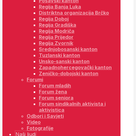
Posavski kanton
Regija Banja Luka
Distriktna organizacija Brčko
Regija Doboj
Regija Gradiška
Regija Modriča
Regija Prijedor
Regija Zvornik
Srednjobosanski kanton
Tuzlanski kanton
Unsko-sanski kanton
Zapadnohercegovački kanton
Zeničko-dobojski kanton
Forumi
Forum mladih
Forum žena
Forum seniora
Forum sindikalnih aktivista i
aktivistica
Odbori i Savjeti
Video
Fotografije
Naši ljudi