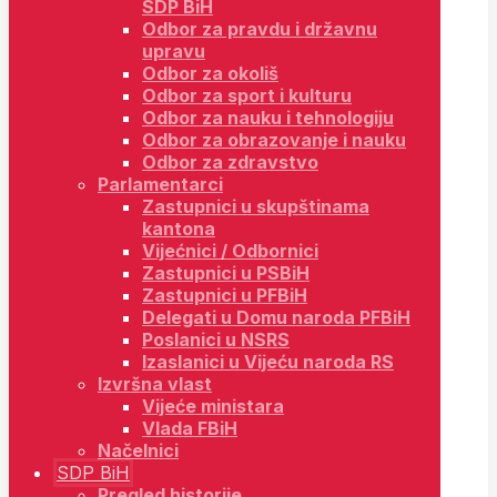
SDP BiH
Odbor za pravdu i državnu
upravu
Odbor za okoliš
Odbor za sport i kulturu
Odbor za nauku i tehnologiju
Odbor za obrazovanje i nauku
Odbor za zdravstvo
Parlamentarci
Zastupnici u skupštinama
kantona
Vijećnici / Odbornici
Zastupnici u PSBiH
Zastupnici u PFBiH
Delegati u Domu naroda PFBiH
Poslanici u NSRS
Izaslanici u Vijeću naroda RS
Izvršna vlast
Vijeće ministara
Vlada FBiH
Načelnici
SDP BiH
Pregled historije