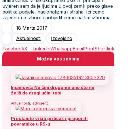
antifašizma. Mi se okupljamo oko tih principa i
uvjeren sam da je ljudima u ovoj zemlji preko glave
politika podjele, nacionalizma i straha. Ići ćemo
zajedno na izbore i pobjedit ćemo na tim izborima.
18 Marta 2017
Aktuelnosti
Izdvojeno
Facebook
X
Linkedin
Whatsapp
Email
Print
Shortlink
Možda vas zanima
Imamović: Ne čini drugome ono što ne
želiš da drugi učini tebi
Aktuelnosti
,
Izdvojeno
Prestanite vršiti pritisak i progoniti
povratnike u RS-u