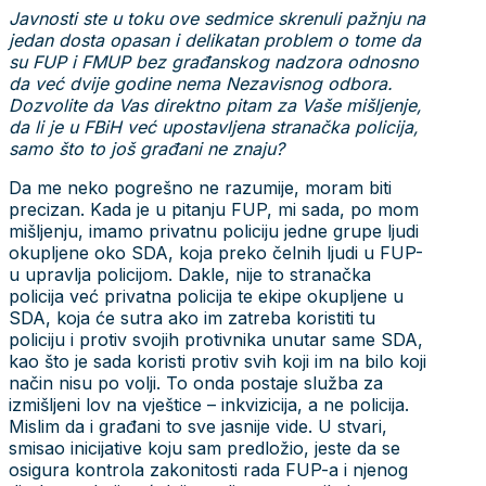
Javnosti ste u toku ove sedmice skrenuli pažnju na
jedan dosta opasan i delikatan problem o tome da
su FUP i FMUP bez građanskog nadzora odnosno
da već dvije godine nema Nezavisnog odbora.
Dozvolite da Vas direktno pitam za Vaše mišljenje,
da li je u FBiH već upostavljena stranačka policija,
samo što to još građani ne znaju?
Da me neko pogrešno ne razumije, moram biti
precizan. Kada je u pitanju FUP, mi sada, po mom
mišljenju, imamo privatnu policiju jedne grupe ljudi
okupljene oko SDA, koja preko čelnih ljudi u FUP-
u upravlja policijom. Dakle, nije to stranačka
policija već privatna policija te ekipe okupljene u
SDA, koja će sutra ako im zatreba koristiti tu
policiju i protiv svojih protivnika unutar same SDA,
kao što je sada koristi protiv svih koji im na bilo koji
način nisu po volji. To onda postaje služba za
izmišljeni lov na vještice – inkvizicija, a ne policija.
Mislim da i građani to sve jasnije vide. U stvari,
smisao inicijative koju sam predložio, jeste da se
osigura kontrola zakonitosti rada FUP-a i njenog