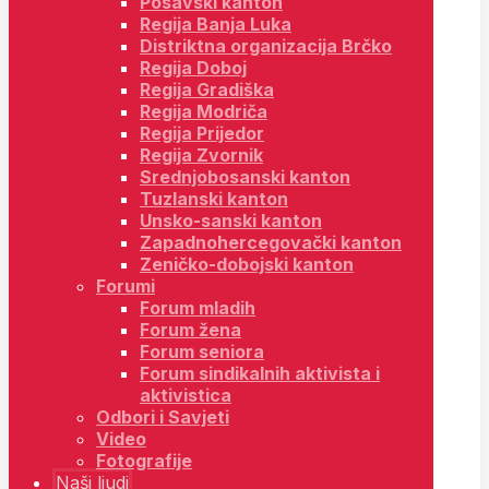
Posavski kanton
Regija Banja Luka
Distriktna organizacija Brčko
Regija Doboj
Regija Gradiška
Regija Modriča
Regija Prijedor
Regija Zvornik
Srednjobosanski kanton
Tuzlanski kanton
Unsko-sanski kanton
Zapadnohercegovački kanton
Zeničko-dobojski kanton
Forumi
Forum mladih
Forum žena
Forum seniora
Forum sindikalnih aktivista i
aktivistica
Odbori i Savjeti
Video
Fotografije
Naši ljudi