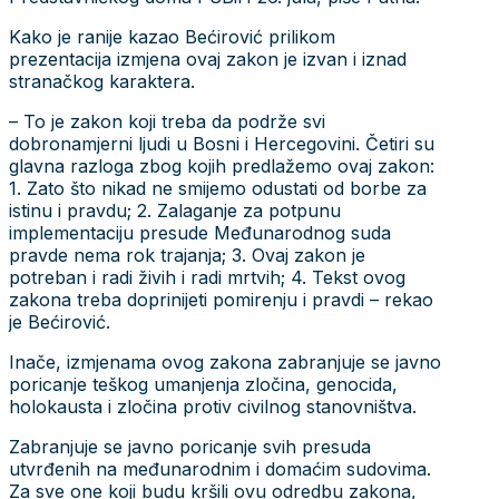
Kako je ranije kazao Bećirović prilikom
prezentacija izmjena ovaj zakon je izvan i iznad
stranačkog karaktera.
– To je zakon koji treba da podrže svi
dobronamjerni ljudi u Bosni i Hercegovini. Četiri su
glavna razloga zbog kojih predlažemo ovaj zakon:
1. Zato što nikad ne smijemo odustati od borbe za
istinu i pravdu; 2. Zalaganje za potpunu
implementaciju presude Međunarodnog suda
pravde nema rok trajanja; 3. Ovaj zakon je
potreban i radi živih i radi mrtvih; 4. Tekst ovog
zakona treba doprinijeti pomirenju i pravdi – rekao
je Bećirović.
Inače, izmjenama ovog zakona zabranjuje se javno
poricanje teškog umanjenja zločina, genocida,
holokausta i zločina protiv civilnog stanovništva.
Zabranjuje se javno poricanje svih presuda
utvrđenih na međunarodnim i domaćim sudovima.
Za sve one koji budu kršili ovu odredbu zakona,