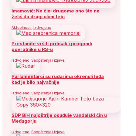
Imamović: Ne čini drugome ono što ne
želiš da drugi učini tebi
Aktuelnosti
,
Izdvojeno
Prestanite vršiti pritisak i progoniti
povratnike u RS-u
Izdvojeno
,
Saopštenja i izjave
Parlamentarci su rudarima okrenuli leđa
kad je bilo najvažnije
Izdvojeno
,
Saopštenja i izjave
SDP BiH najoštrije osuđuje vandalski čin u
Međugorju
Izdvojeno
,
Saopštenja i izjave