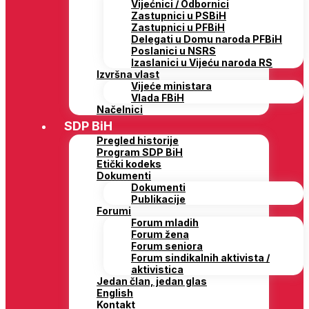
Vijećnici / Odbornici
Zastupnici u PSBiH
Zastupnici u PFBiH
Delegati u Domu naroda PFBiH
Poslanici u NSRS
Izaslanici u Vijeću naroda RS
Izvršna vlast
Vijeće ministara
Vlada FBiH
Načelnici
SDP BiH
Pregled historije
Program SDP BiH
Etički kodeks
Dokumenti
Dokumenti
Publikacije
Forumi
Forum mladih
Forum žena
Forum seniora
Forum sindikalnih aktivista /
aktivistica
Jedan član, jedan glas
English
Kontakt