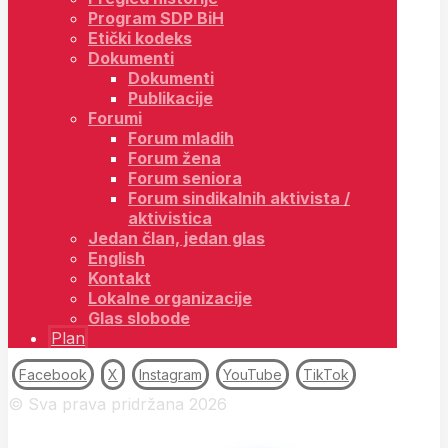
Program SDP BiH
Etički kodeks
Dokumenti
Dokumenti
Publikacije
Forumi
Forum mladih
Forum žena
Forum seniora
Forum sindikalnih aktivista /
aktivistica
Jedan član, jedan glas
English
Kontakt
Lokalne organizacije
Glas slobode
Plan
Facebook
X
Instagram
YouTube
TikTok
© Sva prava pridržana 2026