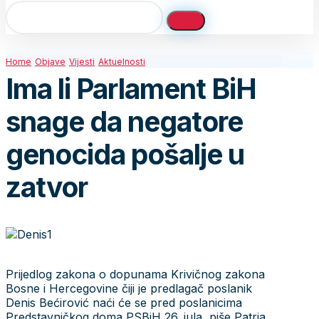
Home
Objave
Vijesti
Aktuelnosti
Ima li Parlament BiH
snage da negatore
genocida pošalje u
zatvor
Prijedlog zakona o dopunama Krivičnog zakona
Bosne i Hercegovine čiji je predlagač poslanik
Denis Bećirović naći će se pred poslanicima
Predstavničkog doma PSBiH 26. jula, piše Patria.