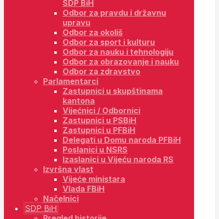
SDP BiH
Odbor za pravdu i državnu
upravu
Odbor za okoliš
Odbor za sport i kulturu
Odbor za nauku i tehnologiju
Odbor za obrazovanje i nauku
Odbor za zdravstvo
Parlamentarci
Zastupnici u skupštinama
kantona
Vijećnici / Odbornici
Zastupnici u PSBiH
Zastupnici u PFBiH
Delegati u Domu naroda PFBiH
Poslanici u NSRS
Izaslanici u Vijeću naroda RS
Izvršna vlast
Vijeće ministara
Vlada FBiH
Načelnici
SDP BiH
Pregled historije