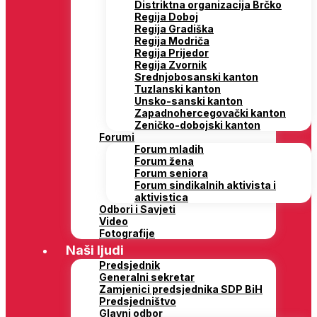
Distriktna organizacija Brčko
Regija Doboj
Regija Gradiška
Regija Modriča
Regija Prijedor
Regija Zvornik
Srednjobosanski kanton
Tuzlanski kanton
Unsko-sanski kanton
Zapadnohercegovački kanton
Zeničko-dobojski kanton
Forumi
Forum mladih
Forum žena
Forum seniora
Forum sindikalnih aktivista i
aktivistica
Odbori i Savjeti
Video
Fotografije
Naši ljudi
Predsjednik
Generalni sekretar
Zamjenici predsjednika SDP BiH
Predsjedništvo
Glavni odbor