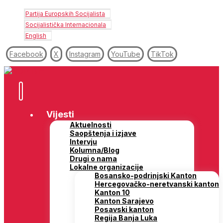
Partija Europskih Socijalista
Socijalistička Internacionala
English
Facebook
X
Instagram
YouTube
TikTok
Vijesti
Aktuelnosti
Saopštenja i izjave
Intervju
Kolumna/Blog
Drugi o nama
Lokalne organizacije
Bosansko-podrinjski Kanton
Hercegovačko-neretvanski kanton
Kanton 10
Kanton Sarajevo
Posavski kanton
Regija Banja Luka