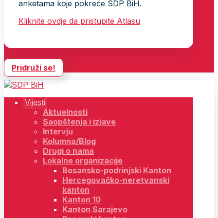
anketama koje pokreće SDP BiH.
Kliknite ovdje da pristupite Atlasu
Pridruži se!
Vijesti
Aktuelnosti
Saopštenja i izjave
Intervju
Kolumna/Blog
Drugi o nama
Lokalne organizacije
Bosansko-podrinjski Kanton
Hercegovačko-neretvanski
kanton
Kanton 10
Kanton Sarajevo