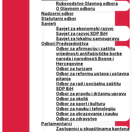
Rukovodstvo Glavnog odbora
O Glavnom odboru
Nadzorni odbor
Statutarni odbor
Savjeti
Savjet za ekonomski razvoj
Savjet za razvoj SDP BiH
Savjet za lokalnu samoupravu
Odbori Predsjedništva
Odbor za afirmaciju i zaštitu
vrijednosti antifašističke borbe
naroda i narodnosti Bosne i
Hercegovine
Odbor za turizam
Odbor za reformu ustava i ustavna
pitanja
Odbor za rad i socijalnu zaštitu
SDP BiH
Odbor za pravdu i državnu upravu
Odbor za okoliš
Odbor za sport i kulturu
Odbor za nauku i tehnologiju
Odbor za obrazovanje i nauku
Odbor za zdravstvo
Parlamentarci
Zastupnici u skupštinama kantona