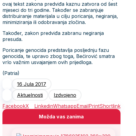
ovaj tekst zakona predviđa kaznu zatvora od šest
mjeseci do tri godine. Također se zabranjuje
distribuiranje materijala u cilju poricanja, negiranja,
minimiziranja ili odobravanja zločina.
Također, zakon predviđa zabranu negiranja
presuda.
Poricanje genocida predstavlja posljednju fazu
genocida, te upravo zbog toga, Bećirović smatra
vrlo važnim usvajanjem ovih prijedloga.
(Patria)
16 Jula 2017
Aktuelnosti
Izdvojeno
Facebook
X
Linkedin
Whatsapp
Email
Print
Shortlink
Možda vas zanima