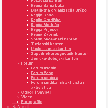
Posavski kanton
Regija Banja Luka
Distriktna organizacija Brčko
Regija Doboj
Regija Gradiška
Regija Modriča
Regija Prijedor
Regija Zvornik
Srednjobosanski kanton
Tuzlanski kanton
Unsko-sanski kanton
Zapadnohercegovački kanton
Zeničko-dobojski kanton
Forumi
Forum mladih
Forum žena
Forum seniora
Forum sindikalnih aktivista i
aktivistica
Odbori i Savjeti
Video
Fotografije
Naši ljudi