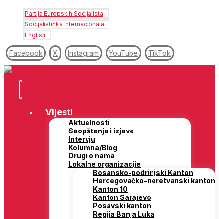
Partija Europskih Socijalista
Socijalistička Internacionala
English
Facebook
X
Instagram
YouTube
TikTok
Vijesti
Aktuelnosti
Saopštenja i izjave
Intervju
Kolumna/Blog
Drugi o nama
Lokalne organizacije
Bosansko-podrinjski Kanton
Hercegovačko-neretvanski kanton
Kanton 10
Kanton Sarajevo
Posavski kanton
Regija Banja Luka