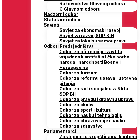
Rukovodstvo Glavnog odbora
O Glavnom odboru
Nadzorni odbor
Statutarni odbor
Savjeti
Savjet za ekonomski razvoj
Savjet za razvoj SDP BiH
Savjet za lokalnu samoupravu
Odbori Predsjedništva
Odbor za afirmaciju i zaštitu
vrijednosti antifašističke borbe
naroda i narodnosti Bosne i
Hercegovine
Odbor za turizam
Odbor za reformu ustava i ustavna
pitanja
Odbor za rad i socijalnu zaštitu
SDP BiH
Odbor za pravdu i državnu upravu
Odbor za okoliš
Odbor za sport i kulturu
Odbor za nauku i tehnologiju
Odbor za obrazovanje i nauku
Odbor za zdravstvo
Parlamentarci
Zastupnici u skupštinama kantona