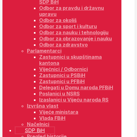
SDP BiH
Odbor za pravdu i državnu
upravu
Odbor za okoliš
Odbor za sport i kulturu
Odbor za nauku i tehnologiju
Odbor za obrazovanje i nauku
Odbor za zdravstvo
Parlamentarci
Zastupnici u skupštinama
kantona
Vijećnici / Odbornici
Zastupnici u PSBiH
Zastupnici u PFBiH
Delegati u Domu naroda PFBiH
Poslanici u NSRS
Izaslanici u Vijeću naroda RS
Izvršna vlast
Vijeće ministara
Vlada FBiH
Načelnici
SDP BiH
Pregled historije