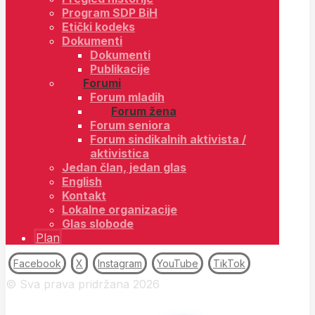
Program SDP BiH
Etički kodeks
Dokumenti
Dokumenti
Publikacije
Forumi
Forum mladih
Forum žena
Forum seniora
Forum sindikalnih aktivista /
aktivistica
Jedan član, jedan glas
English
Kontakt
Lokalne organizacije
Glas slobode
Plan
Facebook
X
Instagram
YouTube
TikTok
© Sva prava pridržana 2026