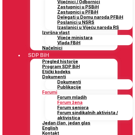
Vijećnici / Odbornici
Zastupnici u PSBiH
Zastupnici u PFBiH
Delegati u Domu naroda PFBiH
Poslanici u NSRS
Izaslanici u Vijeću naroda RS
Izvršna vlast
Vijeće ministara
Vlada FBiH
Načelnici
SDP BiH
Pregled historije
Program SDP BiH
Etički kodeks
Dokumenti
Dokumenti
Publikacije
Forumi
Forum mladih
Forum žena
Forum seniora
Forum sindikalnih aktivista /
aktivistica
Jedan član, jedan glas
English
Kontakt