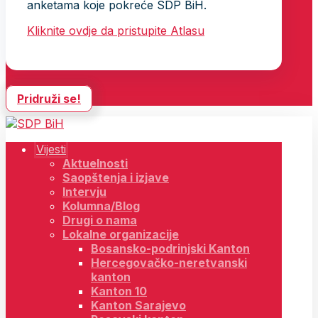
anketama koje pokreće SDP BiH.
Kliknite ovdje da pristupite Atlasu
Pridruži se!
Vijesti
Aktuelnosti
Saopštenja i izjave
Intervju
Kolumna/Blog
Drugi o nama
Lokalne organizacije
Bosansko-podrinjski Kanton
Hercegovačko-neretvanski
kanton
Kanton 10
Kanton Sarajevo