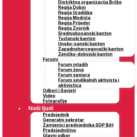
Distriktna organizacija Brčko
Regija Doboj
Regija Gradiška
Regija Modriča
Regija Prijedor
Regija Zvornik
Srednjobosanski kanton
Tuzlanski kanton
Unsko-sanski kanton
Zapadnohercegovački kanton
Zeničko-dobojski kanton
Forumi
Forum mladih
Forum žena
Forum seniora
Forum sindikalnih aktivista i
aktivistica
Odbori i Savjeti
Video
Fotografije
Naši ljudi
Predsjednik
Generalni sekretar
Zamjenici predsjednika SDP BiH
Predsjedništvo
Glavni odbor