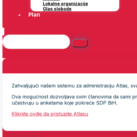
Lokalne organizacije
Glas slobode
Plan
Zahvaljujući našem sistemu za administraciju Atlas, svak
Ova mogućnost dozvoljava svim članovima da sami provj
učestvuju u anketama koje pokreće SDP BiH.
Kliknite ovdje da pristupite Atlasu