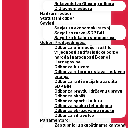
Rukovodstvo Glavnog odbora
O Glavnom odboru
Nadzorni odbor
Statutarni odbor
Savjeti
Savjet za ekonomski razvoj
Savjet za razvoj SDP BiH
Savjet za lokalnu samoupravu
Odbori Predsjedništva
Odbor za afirmaciju i zaštitu
vrijednosti antifašističke borbe
naroda i narodnosti Bosne i
Hercegovine
Odbor za turizam
Odbor za reformu ustava i ustavna
pitanja
Odbor za rad i socijalnu zaštitu
SDP BiH
Odbor za pravdu i državnu upravu
Odbor za okoliš
Odbor za sport i kulturu
Odbor za nauku i tehnologiju
Odbor za obrazovanje i nauku
Odbor za zdravstvo
Parlamentarci
Zastupnici u skupštinama kantona