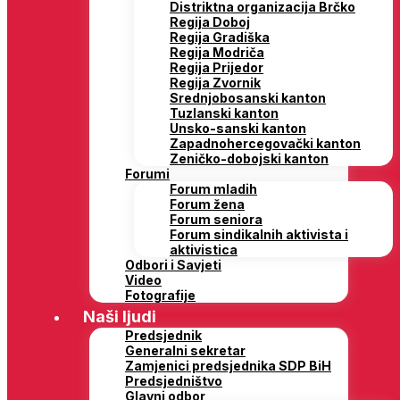
Distriktna organizacija Brčko
Regija Doboj
Regija Gradiška
Regija Modriča
Regija Prijedor
Regija Zvornik
Srednjobosanski kanton
Tuzlanski kanton
Unsko-sanski kanton
Zapadnohercegovački kanton
Zeničko-dobojski kanton
Forumi
Forum mladih
Forum žena
Forum seniora
Forum sindikalnih aktivista i
aktivistica
Odbori i Savjeti
Video
Fotografije
Naši ljudi
Predsjednik
Generalni sekretar
Zamjenici predsjednika SDP BiH
Predsjedništvo
Glavni odbor