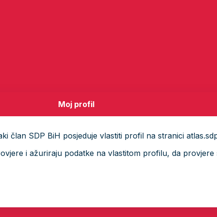
Moj profil
i član SDP BiH posjeduje vlastiti profil na stranici atlas.sd
ere i ažuriraju podatke na vlastitom profilu, da provjere s