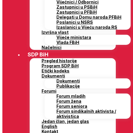
Vijećnici / Odbornici
Zastupnici u PSBiH
Zastupnici u PFBiH
Delegati u Domu naroda PFBiH
Poslanici u NSRS
Izaslanici u Vijeću naroda RS
Izvršna vlast
Vijeće ministara
Vlada FBiH
Načelnici
SDP BiH
Pregled historije
Program SDP BiH
Etički kodeks
Dokumenti
Dokumenti
Publikacije
Forumi
Forum mladih
Forum žena
Forum seniora
Forum sindikalnih aktivista /
aktivistica
Jedan član, jedan glas
English
Kontakt