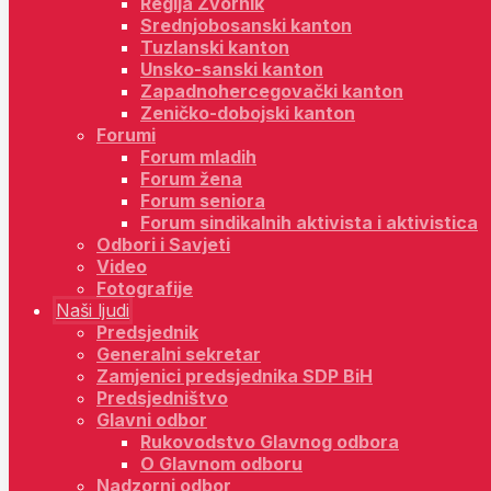
Regija Zvornik
Srednjobosanski kanton
Tuzlanski kanton
Unsko-sanski kanton
Zapadnohercegovački kanton
Zeničko-dobojski kanton
Forumi
Forum mladih
Forum žena
Forum seniora
Forum sindikalnih aktivista i aktivistica
Odbori i Savjeti
Video
Fotografije
Naši ljudi
Predsjednik
Generalni sekretar
Zamjenici predsjednika SDP BiH
Predsjedništvo
Glavni odbor
Rukovodstvo Glavnog odbora
O Glavnom odboru
Nadzorni odbor