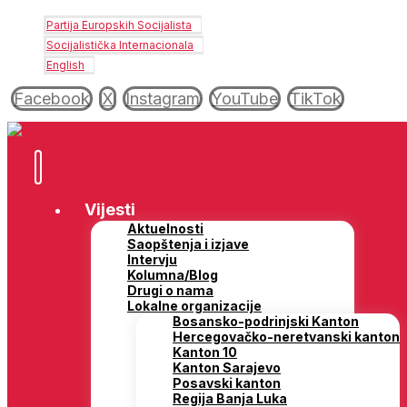
Partija Europskih Socijalista
Socijalistička Internacionala
English
Facebook
X
Instagram
YouTube
TikTok
Vijesti
Aktuelnosti
Saopštenja i izjave
Intervju
Kolumna/Blog
Drugi o nama
Lokalne organizacije
Bosansko-podrinjski Kanton
Hercegovačko-neretvanski kanton
Kanton 10
Kanton Sarajevo
Posavski kanton
Regija Banja Luka