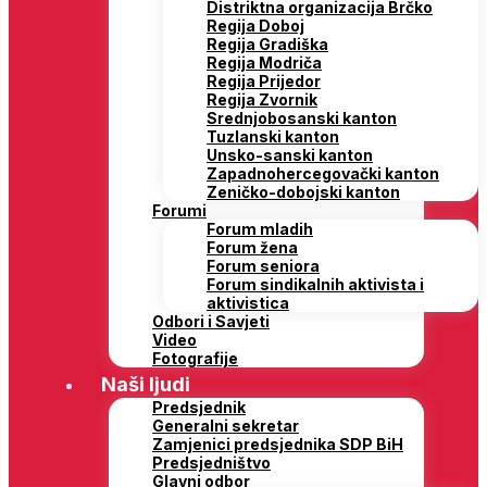
Distriktna organizacija Brčko
Regija Doboj
Regija Gradiška
Regija Modriča
Regija Prijedor
Regija Zvornik
Srednjobosanski kanton
Tuzlanski kanton
Unsko-sanski kanton
Zapadnohercegovački kanton
Zeničko-dobojski kanton
Forumi
Forum mladih
Forum žena
Forum seniora
Forum sindikalnih aktivista i
aktivistica
Odbori i Savjeti
Video
Fotografije
Naši ljudi
Predsjednik
Generalni sekretar
Zamjenici predsjednika SDP BiH
Predsjedništvo
Glavni odbor