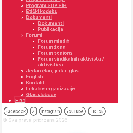
Program SDP BiH
Etički kodeks
Dokumenti
Dokumenti
Publikacije
Forumi
Forum mladih
Forum žena
Forum seniora
Forum sindikalnih aktivista /
aktivistica
Jedan član, jedan glas
English
Kontakt
Lokalne organizacije
Glas slobode
Plan
Facebook
X
Instagram
YouTube
TikTok
© Sva prava pridržana 2026