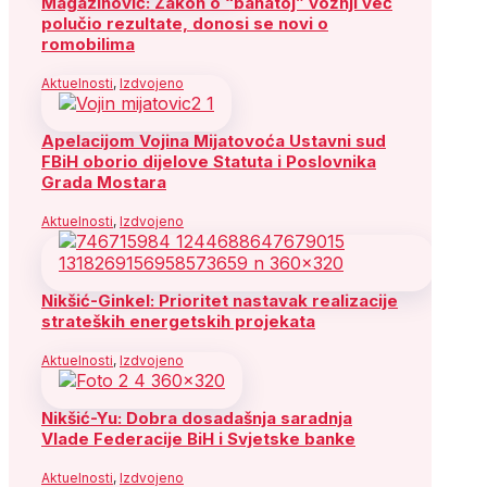
Magazinović: Zakon o “bahatoj” vožnji već
polučio rezultate, donosi se novi o
romobilima
Aktuelnosti
,
Izdvojeno
Apelacijom Vojina Mijatovoća Ustavni sud
FBiH oborio dijelove Statuta i Poslovnika
Grada Mostara
Aktuelnosti
,
Izdvojeno
Nikšić-Ginkel: Prioritet nastavak realizacije
strateških energetskih projekata
Aktuelnosti
,
Izdvojeno
Nikšić-Yu: Dobra dosadašnja saradnja
Vlade Federacije BiH i Svjetske banke
Aktuelnosti
,
Izdvojeno