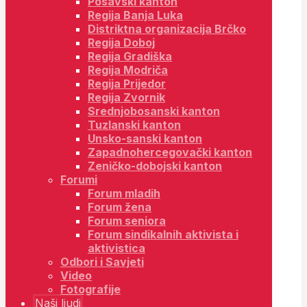
Posavski kanton
Regija Banja Luka
Distriktna organizacija Brčko
Regija Doboj
Regija Gradiška
Regija Modriča
Regija Prijedor
Regija Zvornik
Srednjobosanski kanton
Tuzlanski kanton
Unsko-sanski kanton
Zapadnohercegovački kanton
Zeničko-dobojski kanton
Forumi
Forum mladih
Forum žena
Forum seniora
Forum sindikalnih aktivista i
aktivistica
Odbori i Savjeti
Video
Fotografije
Naši ljudi