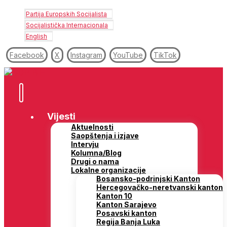
Partija Europskih Socijalista
Socijalistička Internacionala
English
Facebook
X
Instagram
YouTube
TikTok
Vijesti
Aktuelnosti
Saopštenja i izjave
Intervju
Kolumna/Blog
Drugi o nama
Lokalne organizacije
Bosansko-podrinjski Kanton
Hercegovačko-neretvanski kanton
Kanton 10
Kanton Sarajevo
Posavski kanton
Regija Banja Luka