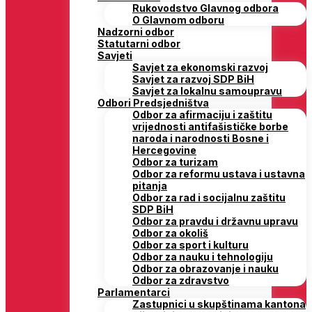
Rukovodstvo Glavnog odbora
O Glavnom odboru
Nadzorni odbor
Statutarni odbor
Savjeti
Savjet za ekonomski razvoj
Savjet za razvoj SDP BiH
Savjet za lokalnu samoupravu
Odbori Predsjedništva
Odbor za afirmaciju i zaštitu
vrijednosti antifašističke borbe
naroda i narodnosti Bosne i
Hercegovine
Odbor za turizam
Odbor za reformu ustava i ustavna
pitanja
Odbor za rad i socijalnu zaštitu
SDP BiH
Odbor za pravdu i državnu upravu
Odbor za okoliš
Odbor za sport i kulturu
Odbor za nauku i tehnologiju
Odbor za obrazovanje i nauku
Odbor za zdravstvo
Parlamentarci
Zastupnici u skupštinama kantona