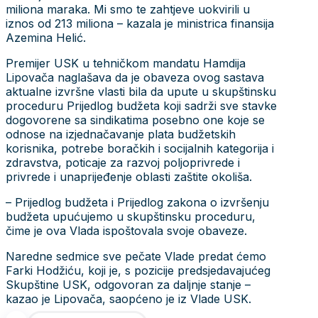
miliona maraka. Mi smo te zahtjeve uokvirili u
iznos od 213 miliona – kazala je ministrica finansija
Azemina Helić.
Premijer USK u tehničkom mandatu Hamdija
Lipovača naglašava da je obaveza ovog sastava
aktualne izvršne vlasti bila da upute u skupštinsku
proceduru Prijedlog budžeta koji sadrži sve stavke
dogovorene sa sindikatima posebno one koje se
odnose na izjednačavanje plata budžetskih
korisnika, potrebe boračkih i socijalnih kategorija i
zdravstva, poticaje za razvoj poljoprivrede i
privrede i unaprijeđenje oblasti zaštite okoliša.
– Prijedlog budžeta i Prijedlog zakona o izvršenju
budžeta upućujemo u skupštinsku proceduru,
čime je ova Vlada ispoštovala svoje obaveze.
Naredne sedmice sve pečate Vlade predat ćemo
Farki Hodžiću, koji je, s pozicije predsjedavajućeg
Skupštine USK, odgovoran za daljnje stanje –
kazao je Lipovača, saopćeno je iz Vlade USK.