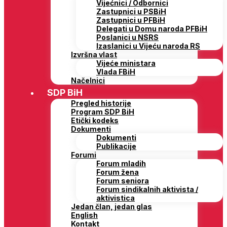
Vijećnici / Odbornici
Zastupnici u PSBiH
Zastupnici u PFBiH
Delegati u Domu naroda PFBiH
Poslanici u NSRS
Izaslanici u Vijeću naroda RS
Izvršna vlast
Vijeće ministara
Vlada FBiH
Načelnici
SDP BiH
Pregled historije
Program SDP BiH
Etički kodeks
Dokumenti
Dokumenti
Publikacije
Forumi
Forum mladih
Forum žena
Forum seniora
Forum sindikalnih aktivista /
aktivistica
Jedan član, jedan glas
English
Kontakt