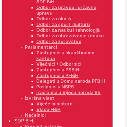
SDP BiH
Odbor za pravdu i državnu
upravu
Odbor za okoliš
Odbor za sport i kulturu
Odbor za nauku i tehnologiju
Odbor za obrazovanje i nauku
Odbor za zdravstvo
Parlamentarci
Zastupnici u skupštinama
kantona
Vijećnici / Odbornici
Zastupnici u PSBiH
Zastupnici u PFBiH
Delegati u Domu naroda PFBiH
Poslanici u NSRS
Izaslanici u Vijeću naroda RS
Izvršna vlast
Vijeće ministara
Vlada FBiH
Načelnici
SDP BiH
Pregled historije