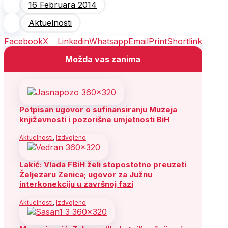
16 Februara 2014
Aktuelnosti
Facebook
X
Linkedin
Whatsapp
Email
Print
Shortlink
Možda vas zanima
Potpisan ugovor o sufinansiranju Muzeja
književnosti i pozorišne umjetnosti BiH
Aktuelnosti
,
Izdvojeno
Lakić: Vlada FBiH želi stopostotno preuzeti
Željezaru Zenica; ugovor za Južnu
interkonekciju u završnoj fazi
Aktuelnosti
,
Izdvojeno