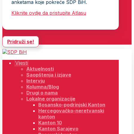
anketama koje pokreće SDP BiH.
Kliknite ovdje da pristupite Atlasu
Pridruži se!
Vijesti
Aktuelnosti
Saopštenja i izjave
Intervju
Kolumna/Blog
Drugi o nama
Lokalne organizacije
Bosansko-podrinjski Kanton
Hercegovačko-neretvanski
kanton
Kanton 10
Kanton Sarajevo