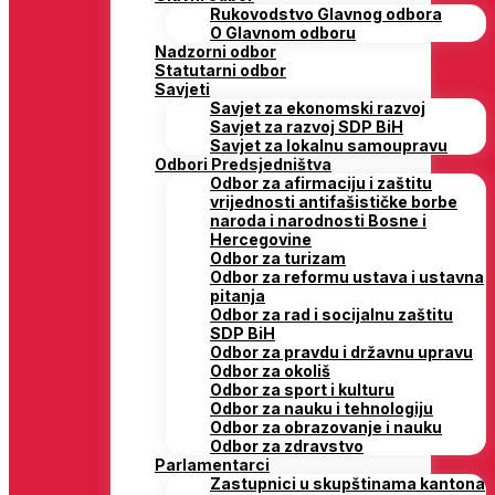
Rukovodstvo Glavnog odbora
O Glavnom odboru
Nadzorni odbor
Statutarni odbor
Savjeti
Savjet za ekonomski razvoj
Savjet za razvoj SDP BiH
Savjet za lokalnu samoupravu
Odbori Predsjedništva
Odbor za afirmaciju i zaštitu
vrijednosti antifašističke borbe
naroda i narodnosti Bosne i
Hercegovine
Odbor za turizam
Odbor za reformu ustava i ustavna
pitanja
Odbor za rad i socijalnu zaštitu
SDP BiH
Odbor za pravdu i državnu upravu
Odbor za okoliš
Odbor za sport i kulturu
Odbor za nauku i tehnologiju
Odbor za obrazovanje i nauku
Odbor za zdravstvo
Parlamentarci
Zastupnici u skupštinama kantona