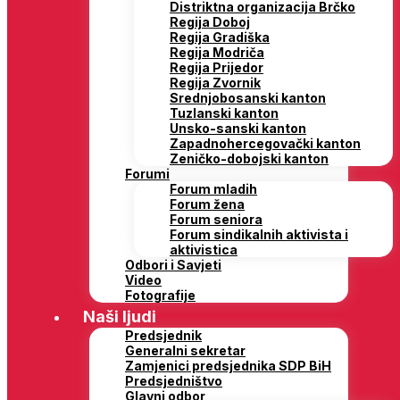
Distriktna organizacija Brčko
Regija Doboj
Regija Gradiška
Regija Modriča
Regija Prijedor
Regija Zvornik
Srednjobosanski kanton
Tuzlanski kanton
Unsko-sanski kanton
Zapadnohercegovački kanton
Zeničko-dobojski kanton
Forumi
Forum mladih
Forum žena
Forum seniora
Forum sindikalnih aktivista i
aktivistica
Odbori i Savjeti
Video
Fotografije
Naši ljudi
Predsjednik
Generalni sekretar
Zamjenici predsjednika SDP BiH
Predsjedništvo
Glavni odbor