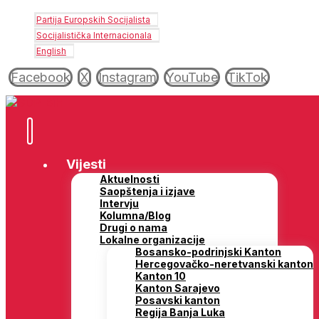
Partija Europskih Socijalista
Socijalistička Internacionala
English
Facebook
X
Instagram
YouTube
TikTok
Vijesti
Aktuelnosti
Saopštenja i izjave
Intervju
Kolumna/Blog
Drugi o nama
Lokalne organizacije
Bosansko-podrinjski Kanton
Hercegovačko-neretvanski kanton
Kanton 10
Kanton Sarajevo
Posavski kanton
Regija Banja Luka