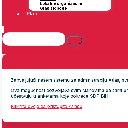
Lokalne organizacije
Glas slobode
Plan
Zahvaljujući našem sistemu za administraciju Atlas, svak
Ova mogućnost dozvoljava svim članovima da sami provj
učestvuju u anketama koje pokreće SDP BiH.
Kliknite ovdje da pristupite Atlasu