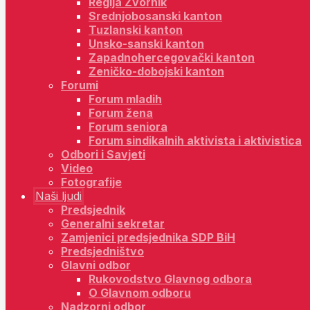
Regija Zvornik
Srednjobosanski kanton
Tuzlanski kanton
Unsko-sanski kanton
Zapadnohercegovački kanton
Zeničko-dobojski kanton
Forumi
Forum mladih
Forum žena
Forum seniora
Forum sindikalnih aktivista i aktivistica
Odbori i Savjeti
Video
Fotografije
Naši ljudi
Predsjednik
Generalni sekretar
Zamjenici predsjednika SDP BiH
Predsjedništvo
Glavni odbor
Rukovodstvo Glavnog odbora
O Glavnom odboru
Nadzorni odbor