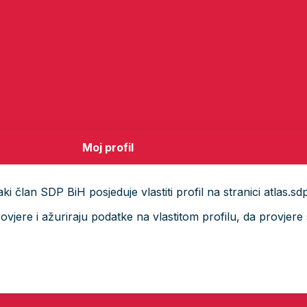
Moj profil
i član SDP BiH posjeduje vlastiti profil na stranici atlas.sd
ere i ažuriraju podatke na vlastitom profilu, da provjere s