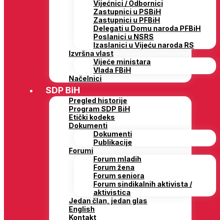
Vijećnici / Odbornici
Zastupnici u PSBiH
Zastupnici u PFBiH
Delegati u Domu naroda PFBiH
Poslanici u NSRS
Izaslanici u Vijeću naroda RS
Izvršna vlast
Vijeće ministara
Vlada FBiH
Načelnici
SDP BiH
Pregled historije
Program SDP BiH
Etički kodeks
Dokumenti
Dokumenti
Publikacije
Forumi
Forum mladih
Forum žena
Forum seniora
Forum sindikalnih aktivista /
aktivistica
Jedan član, jedan glas
English
Kontakt