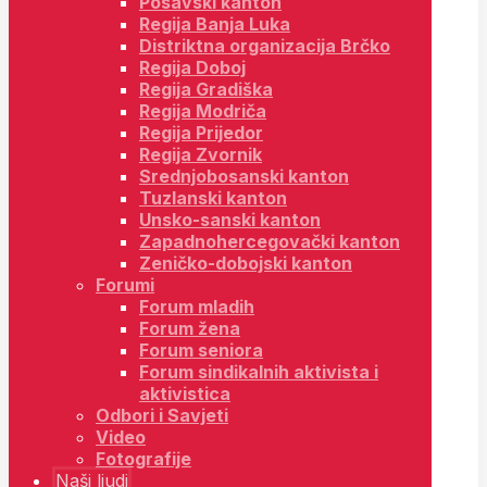
Posavski kanton
Regija Banja Luka
Distriktna organizacija Brčko
Regija Doboj
Regija Gradiška
Regija Modriča
Regija Prijedor
Regija Zvornik
Srednjobosanski kanton
Tuzlanski kanton
Unsko-sanski kanton
Zapadnohercegovački kanton
Zeničko-dobojski kanton
Forumi
Forum mladih
Forum žena
Forum seniora
Forum sindikalnih aktivista i
aktivistica
Odbori i Savjeti
Video
Fotografije
Naši ljudi