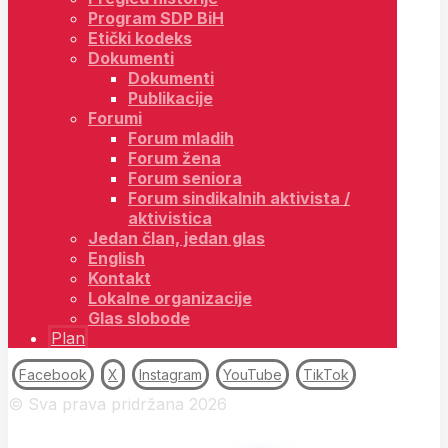
Program SDP BiH
Etički kodeks
Dokumenti
Dokumenti
Publikacije
Forumi
Forum mladih
Forum žena
Forum seniora
Forum sindikalnih aktivista /
aktivistica
Jedan član, jedan glas
English
Kontakt
Lokalne organizacije
Glas slobode
Plan
Facebook
X
Instagram
YouTube
TikTok
© Sva prava pridržana 2026