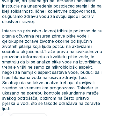
sve ljude, društvene grupe, državne i nevladine
institucije na unapređenje postojećeg stanja i da na
ideji solidarnosti, lične i kolektivne odgovornosti,
osiguramo zdravu vodu za svoju djecu i održiv
društveni razvoj.
Interes za prisustvo Javnoj tribini je pokazao da su
pitanja očuvanja resursa zdrave pitke vode i
cjelokupne zdrave životne okoline od ključnih
životnih pitanja koja ljude potiču na aktivizam i
socijalnu uključenost.Traže pravo na svakodnevnu
pouzdanu informaciju o kvalitetu pitke vode, te
smatraju da bi se analize pitke vode na izvorištima,
trebale vršiti ne samo za mikrobiološki aspekt,
nego i za hemijski aspekt sastava vode, budući da i
hiperhlorisana voda narušava zdravlje ljudi.
Smatraju da se takve analize trebaju objavljivati
zajedno sa vremenskim prognozama. Također je
ukazano na potrebu kontrole sekundarne mreže
svakog potrošača, obzirom na često pristvo
pijeska u vodi, što se takođe odražava na zdravlje
ljudi.