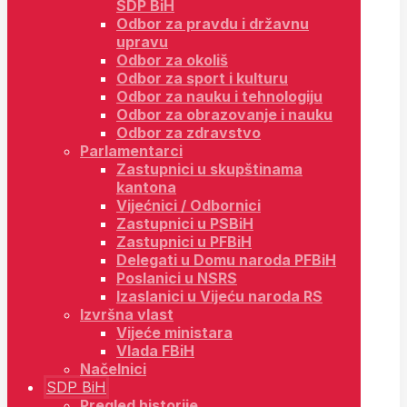
SDP BiH
Odbor za pravdu i državnu
upravu
Odbor za okoliš
Odbor za sport i kulturu
Odbor za nauku i tehnologiju
Odbor za obrazovanje i nauku
Odbor za zdravstvo
Parlamentarci
Zastupnici u skupštinama
kantona
Vijećnici / Odbornici
Zastupnici u PSBiH
Zastupnici u PFBiH
Delegati u Domu naroda PFBiH
Poslanici u NSRS
Izaslanici u Vijeću naroda RS
Izvršna vlast
Vijeće ministara
Vlada FBiH
Načelnici
SDP BiH
Pregled historije