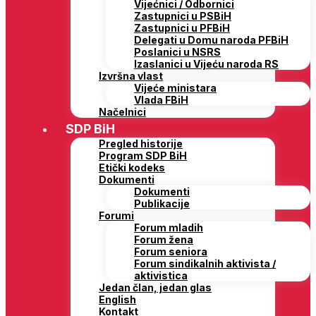
Vijećnici / Odbornici
Zastupnici u PSBiH
Zastupnici u PFBiH
Delegati u Domu naroda PFBiH
Poslanici u NSRS
Izaslanici u Vijeću naroda RS
Izvršna vlast
Vijeće ministara
Vlada FBiH
Načelnici
SDP BiH
Pregled historije
Program SDP BiH
Etički kodeks
Dokumenti
Dokumenti
Publikacije
Forumi
Forum mladih
Forum žena
Forum seniora
Forum sindikalnih aktivista /
aktivistica
Jedan član, jedan glas
English
Kontakt