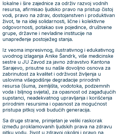
lokalne i šire zajednice za održiv razvoj vodnih
resursa, afirmisao ljudsko pravo na pristup čistoj
vodi, pravo na zdrav, dostojanstven i produktivan
život, te na ideji solidarnosti, lične i kolektivne
odgovornosti, potakao sve pojedince, društvene
grupe, državne i nevladine institucije na
unapređenje postoježeg stanja.
Iz veoma impresivnog, ilustrativnog i edukativnog
uvodnog izlaganja Anike Šandrk, više medicinske
sestre u JU Zavod za javno zdravstvo Kantona
Sarajevo, prisutne su našle dovoljno osnova za
zabrinutost za kvalitet i održivost življenja u
uslovima višegodišnje degradacije prirodnih
resursa (šuma, zemljišta, vodotoka, podzemnih
voda i biljnog svijeta), za opasnost od zagađujućih
supstanci, neadekvatnog upravljanja i korišćenja
prirodnim resursima i opasnost za mogućnost
pristupa pitkoj vodi budućih generacija.
Sa druge strane, primjetan je veliki raskorak
između proklamovanih ljudskih prava na zdravu
pitku vodu, život u zdravoj okolini i pravo na