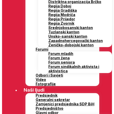
Distriktna organizacija Brčko
Regija Doboj
Regija Gradiška
Regija Modriča
Regija Prijedor
Regija Zvornik
Srednjobosanski kanton
Tuzlanski kanton
Unsko-sanski kanton
Zapadnohercegovački kanton
Zeničko-dobojski kanton
Forumi
Forum mladih
Forum žena
Forum seniora
Forum sindikalnih aktivista i
aktivistica
Odbori i Savjeti
Video
Fotografije
Naši ljudi
Predsjednik
Generalni sekretar
Zamjenici predsjednika SDP BiH
Predsjedništvo
Glavni odbor