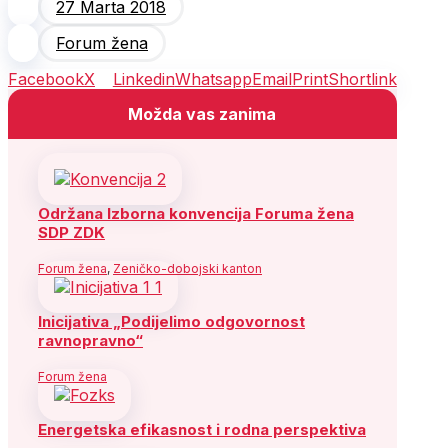
27 Marta 2018
Forum žena
Facebook
X
Linkedin
Whatsapp
Email
Print
Shortlink
Možda vas zanima
Održana Izborna konvencija Foruma žena
SDP ZDK
Forum žena
,
Zeničko-dobojski kanton
Inicijativa „Podijelimo odgovornost
ravnopravno“
Forum žena
Energetska efikasnost i rodna perspektiva