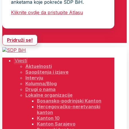
anketama koje pokreće SDP BiH.
Kliknite ovdje da pristupite Atlasu
Pridruži se!
Vijesti
Aktuelnosti
Saopštenja i izjave
Intervju
Kolumna/Blog
Drugi o nama
Lokalne organizacije
Bosansko-podrinjski Kanton
Hercegovačko-neretvanski
kanton
Kanton 10
Kanton Sarajevo