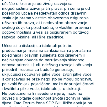
učešće u kreiranju održivog razvoja sa
mogućnostima uživanja tih prava, pri čemu je od
posebnog uticaja neadekvatan odnos državnih
institucija prema vlastitim obavezama osiguranja
uživanja tih prava, ali i nedovoljno obrazovanje
svakog čovjeka pojedinačno, o vlastitim pravima i
odgovornostima u vezi sa osiguranjem održivog
razvoja lokalne, ali i šire zajednice.
Učesnici u diskusiji su istaknuli potrebu
preduzimanja mjera na sankcionisanju ponašanja
pojedinaca i pravnih subjekata koji činjenjem ili
nečinjenjem dovode do narušavanja skladnog
odnosa prirode i ljudi, održivog razvoja i očuvanja
prirodnih resursa za buduće generacije,
uključujući i očuvanje pitke vode.Izvori pitke vode
iskorišćavaju se brže nego što se mogu obnosviti,
pa svaki čovjek pojedičano, može doprinijeti čistoći
i kvalitetu pitke vode, istaknuto je u diskusiji.
Ne poduzmemo li navedene mjere, možemo
dovesti u pitanje opstojnost života i zdravlja naše
djece. Zato Forum žena SDP BiH Ilidža apeluje na