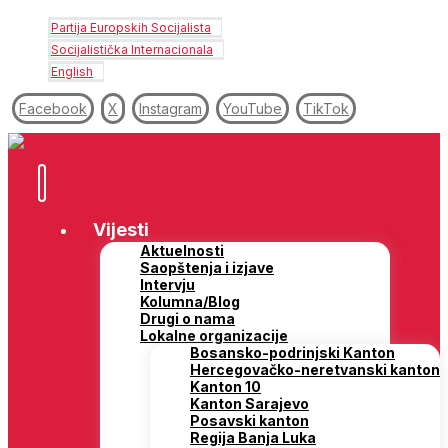
Partija Europskih Socijalista
Socijalistička Internacionala
English
Facebook
X
Instagram
YouTube
TikTok
Vijesti
Aktuelnosti
Saopštenja i izjave
Intervju
Kolumna/Blog
Drugi o nama
Lokalne organizacije
Bosansko-podrinjski Kanton
Hercegovačko-neretvanski kanton
Kanton 10
Kanton Sarajevo
Posavski kanton
Regija Banja Luka