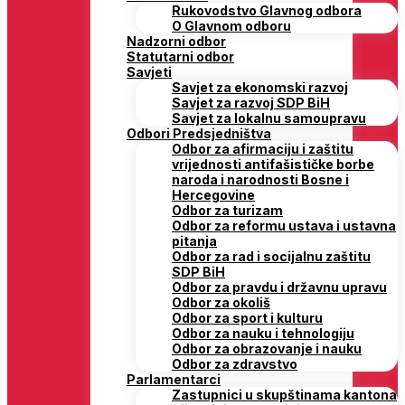
Rukovodstvo Glavnog odbora
O Glavnom odboru
Nadzorni odbor
Statutarni odbor
Savjeti
Savjet za ekonomski razvoj
Savjet za razvoj SDP BiH
Savjet za lokalnu samoupravu
Odbori Predsjedništva
Odbor za afirmaciju i zaštitu
vrijednosti antifašističke borbe
naroda i narodnosti Bosne i
Hercegovine
Odbor za turizam
Odbor za reformu ustava i ustavna
pitanja
Odbor za rad i socijalnu zaštitu
SDP BiH
Odbor za pravdu i državnu upravu
Odbor za okoliš
Odbor za sport i kulturu
Odbor za nauku i tehnologiju
Odbor za obrazovanje i nauku
Odbor za zdravstvo
Parlamentarci
Zastupnici u skupštinama kantona