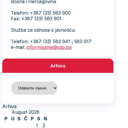
Bosna i Hercegovina
Telefon: +387 (33) 563 900
Fax: +387 (33) 563 901
Služba za odnose s javnošću:
Telefon: +387 (33) 563 941 ; 563 917
e-mail:
informisanje@sdp.ba
Arhiva
Arhiva
Arhiva
August 2026
P
U
S
Č
P
S
N
1
2