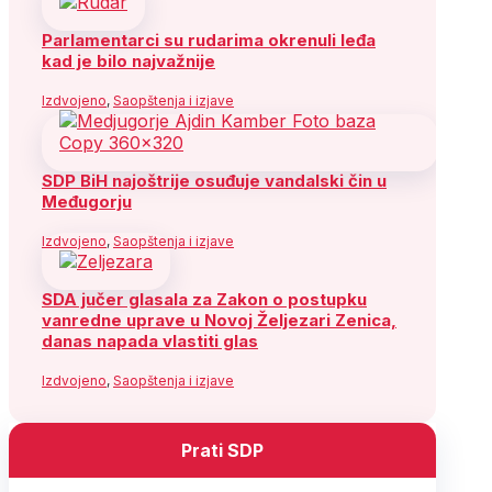
Parlamentarci su rudarima okrenuli leđa
kad je bilo najvažnije
Izdvojeno
,
Saopštenja i izjave
SDP BiH najoštrije osuđuje vandalski čin u
Međugorju
Izdvojeno
,
Saopštenja i izjave
SDA jučer glasala za Zakon o postupku
vanredne uprave u Novoj Željezari Zenica,
danas napada vlastiti glas
Izdvojeno
,
Saopštenja i izjave
Prati SDP