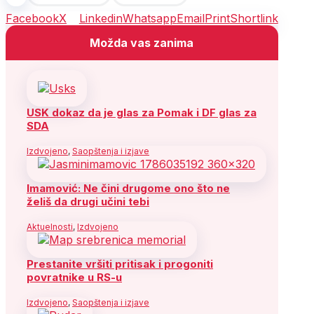
Facebook
X
Linkedin
Whatsapp
Email
Print
Shortlink
Možda vas zanima
USK dokaz da je glas za Pomak i DF glas za
SDA
Izdvojeno
,
Saopštenja i izjave
Imamović: Ne čini drugome ono što ne
želiš da drugi učini tebi
Aktuelnosti
,
Izdvojeno
Prestanite vršiti pritisak i progoniti
povratnike u RS-u
Izdvojeno
,
Saopštenja i izjave