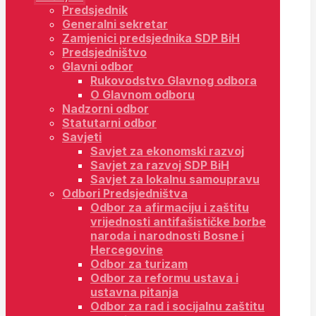
Predsjednik
Generalni sekretar
Zamjenici predsjednika SDP BiH
Predsjedništvo
Glavni odbor
Rukovodstvo Glavnog odbora
O Glavnom odboru
Nadzorni odbor
Statutarni odbor
Savjeti
Savjet za ekonomski razvoj
Savjet za razvoj SDP BiH
Savjet za lokalnu samoupravu
Odbori Predsjedništva
Odbor za afirmaciju i zaštitu
vrijednosti antifašističke borbe
naroda i narodnosti Bosne i
Hercegovine
Odbor za turizam
Odbor za reformu ustava i
ustavna pitanja
Odbor za rad i socijalnu zaštitu