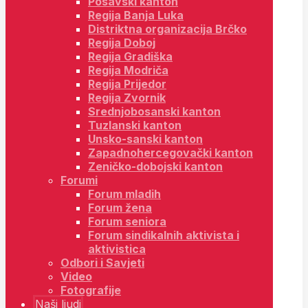
Posavski kanton
Regija Banja Luka
Distriktna organizacija Brčko
Regija Doboj
Regija Gradiška
Regija Modriča
Regija Prijedor
Regija Zvornik
Srednjobosanski kanton
Tuzlanski kanton
Unsko-sanski kanton
Zapadnohercegovački kanton
Zeničko-dobojski kanton
Forumi
Forum mladih
Forum žena
Forum seniora
Forum sindikalnih aktivista i
aktivistica
Odbori i Savjeti
Video
Fotografije
Naši ljudi