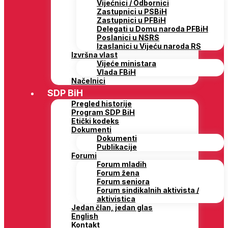
Vijećnici / Odbornici
Zastupnici u PSBiH
Zastupnici u PFBiH
Delegati u Domu naroda PFBiH
Poslanici u NSRS
Izaslanici u Vijeću naroda RS
Izvršna vlast
Vijeće ministara
Vlada FBiH
Načelnici
SDP BiH
Pregled historije
Program SDP BiH
Etički kodeks
Dokumenti
Dokumenti
Publikacije
Forumi
Forum mladih
Forum žena
Forum seniora
Forum sindikalnih aktivista /
aktivistica
Jedan član, jedan glas
English
Kontakt