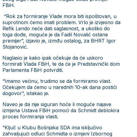
FBiH.
“Rok za formiranje Vlade mora biti ispoštovan, u
suprotnom ćemo imati problem. Vrlo je izvjesno da
Refik Lendo neće dati saglasnost, a ukoliko do
toga dođe, moguće je da Fadil Novalić ostane
premijer”, izjavio je, izmđu ostalog, za BHRT Igor
Stojanović.
Naglasio je kako ipak očekuje da će uskoro
formirati Vlada FBiH, te da će je Predstavnički dom
Parlamenta FBiH potvrditi.
“Imamo većinu, trudimo se da formiramo vlast.
Očekujem da ćemo u narednih 10-ak dana postići
dogovor”, istakao je.
Naveo je da nije siguran hoće li moguće najave
izmjena Ustava FBiH pomoći da Schmidt deblokira
proces formiranja vlasti.
“Ključ u Klubu Bošnjaka SDA ima isključivo
zahvaljujući odluci Schmidta o izmjeni Izbornog