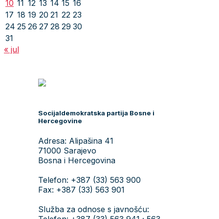
10
11
12
13
14
15
16
17
18
19
20
21
22
23
24
25
26
27
28
29
30
31
« jul
Socijaldemokratska partija Bosne i
Hercegovine
Adresa: Alipašina 41
71000 Sarajevo
Bosna i Hercegovina
Telefon: +387 (33) 563 900
Fax: +387 (33) 563 901
Služba za odnose s javnošću:
Telefon: +387 (33) 563 941 ; 563