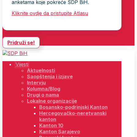
anketama koje pokreće SDP BiH.
Kliknite ovdje da pristupite Atlasu
Pridruži se!
Vijesti
Aktuelnosti
Saopštenja i izjave
Intervju
Kolumna/Blog
Drugi o nama
Lokalne organizacije
Bosansko-podrinjski Kanton
Hercegovačko-neretvanski
kanton
Kanton 10
Kanton Sarajevo