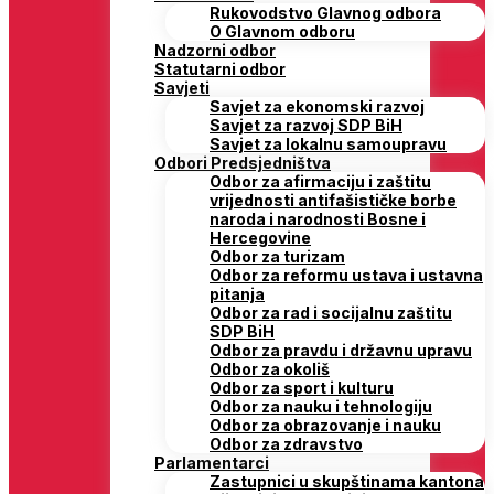
Rukovodstvo Glavnog odbora
O Glavnom odboru
Nadzorni odbor
Statutarni odbor
Savjeti
Savjet za ekonomski razvoj
Savjet za razvoj SDP BiH
Savjet za lokalnu samoupravu
Odbori Predsjedništva
Odbor za afirmaciju i zaštitu
vrijednosti antifašističke borbe
naroda i narodnosti Bosne i
Hercegovine
Odbor za turizam
Odbor za reformu ustava i ustavna
pitanja
Odbor za rad i socijalnu zaštitu
SDP BiH
Odbor za pravdu i državnu upravu
Odbor za okoliš
Odbor za sport i kulturu
Odbor za nauku i tehnologiju
Odbor za obrazovanje i nauku
Odbor za zdravstvo
Parlamentarci
Zastupnici u skupštinama kantona