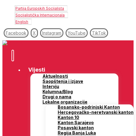
Partija Europskih Socijalista
Socijalistička Internacionala
English
Facebook
X
Instagram
YouTube
TikTok
Vijesti
Aktuelnosti
Saopštenja i izjave
Intervju
Kolumna/Blog
Drugi o nama
Lokalne organizacije
Bosansko-podrinjski Kanton
Hercegovačko-neretvanski kanton
Kanton 10
Kanton Sarajevo
Posavski kanton
Regija Banja Luka