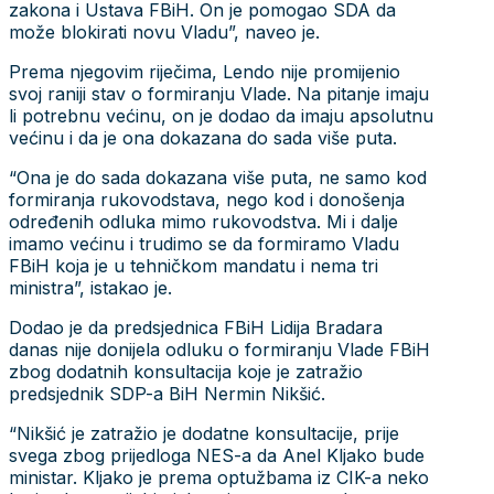
zakona i Ustava FBiH. On je pomogao SDA da
može blokirati novu Vladu”, naveo je.
Prema njegovim riječima, Lendo nije promijenio
svoj raniji stav o formiranju Vlade. Na pitanje imaju
li potrebnu većinu, on je dodao da imaju apsolutnu
većinu i da je ona dokazana do sada više puta.
“Ona je do sada dokazana više puta, ne samo kod
formiranja rukovodstava, nego kod i donošenja
određenih odluka mimo rukovodstva. Mi i dalje
imamo većinu i trudimo se da formiramo Vladu
FBiH koja je u tehničkom mandatu i nema tri
ministra”, istakao je.
Dodao je da predsjednica FBiH Lidija Bradara
danas nije donijela odluku o formiranju Vlade FBiH
zbog dodatnih konsultacija koje je zatražio
predsjednik SDP-a BiH Nermin Nikšić.
“Nikšić je zatražio je dodatne konsultacije, prije
svega zbog prijedloga NES-a da Anel Kljako bude
ministar. Kljako je prema optužbama iz CIK-a neko