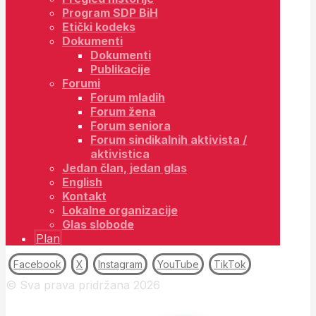
Program SDP BiH
Etički kodeks
Dokumenti
Dokumenti
Publikacije
Forumi
Forum mladih
Forum žena
Forum seniora
Forum sindikalnih aktivista /
aktivistica
Jedan član, jedan glas
English
Kontakt
Lokalne organizacije
Glas slobode
Plan
Facebook
X
Instagram
YouTube
TikTok
© Sva prava pridržana 2026