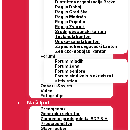
Distriktna organizacija Brčko
Regija Doboj
Regija Gradiška
Regija Modriča
Regija Prijedor
Regija Zvornik
Srednjobosanski kanton
Tuzlanski kanton
Unsko-sanski kanton
Zapadnohercegovački kanton
Zeničko-dobojski kanton
Forumi
Forum mladih
Forum žena
Forum seniora
Forum sindikalnih aktivista i
aktivistica
Odbori i Savjeti
Video
Fotografije
Naši ljudi
Predsjednik
Generalni sekretar
Zamjenici predsjednika SDP BiH
Predsjedništvo
Glavni odbor