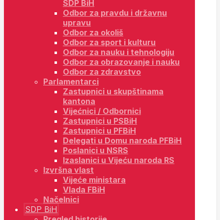
SDP BiH
Odbor za pravdu i državnu
upravu
Odbor za okoliš
Odbor za sport i kulturu
Odbor za nauku i tehnologiju
Odbor za obrazovanje i nauku
Odbor za zdravstvo
Parlamentarci
Zastupnici u skupštinama
kantona
Vijećnici / Odbornici
Zastupnici u PSBiH
Zastupnici u PFBiH
Delegati u Domu naroda PFBiH
Poslanici u NSRS
Izaslanici u Vijeću naroda RS
Izvršna vlast
Vijeće ministara
Vlada FBiH
Načelnici
SDP BiH
Pregled historije