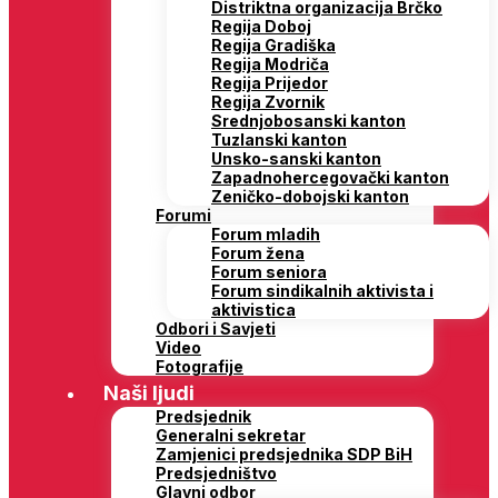
Distriktna organizacija Brčko
Regija Doboj
Regija Gradiška
Regija Modriča
Regija Prijedor
Regija Zvornik
Srednjobosanski kanton
Tuzlanski kanton
Unsko-sanski kanton
Zapadnohercegovački kanton
Zeničko-dobojski kanton
Forumi
Forum mladih
Forum žena
Forum seniora
Forum sindikalnih aktivista i
aktivistica
Odbori i Savjeti
Video
Fotografije
Naši ljudi
Predsjednik
Generalni sekretar
Zamjenici predsjednika SDP BiH
Predsjedništvo
Glavni odbor