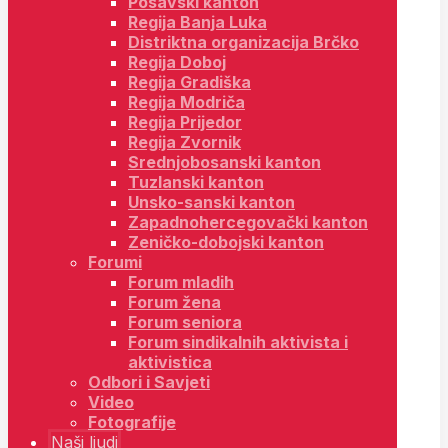
Posavski kanton
Regija Banja Luka
Distriktna organizacija Brčko
Regija Doboj
Regija Gradiška
Regija Modriča
Regija Prijedor
Regija Zvornik
Srednjobosanski kanton
Tuzlanski kanton
Unsko-sanski kanton
Zapadnohercegovački kanton
Zeničko-dobojski kanton
Forumi
Forum mladih
Forum žena
Forum seniora
Forum sindikalnih aktivista i
aktivistica
Odbori i Savjeti
Video
Fotografije
Naši ljudi