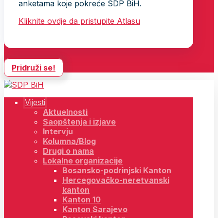
anketama koje pokreće SDP BiH.
Kliknite ovdje da pristupite Atlasu
Pridruži se!
Vijesti
Aktuelnosti
Saopštenja i izjave
Intervju
Kolumna/Blog
Drugi o nama
Lokalne organizacije
Bosansko-podrinjski Kanton
Hercegovačko-neretvanski
kanton
Kanton 10
Kanton Sarajevo