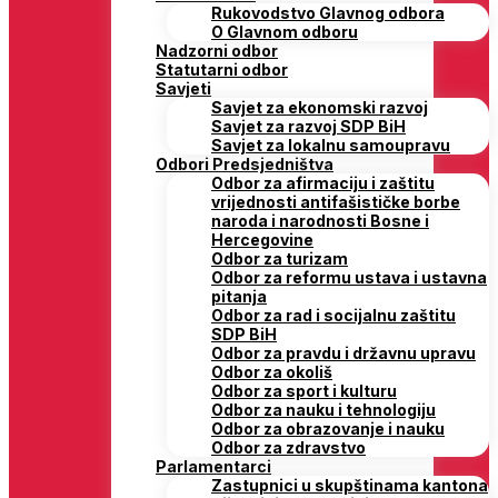
Rukovodstvo Glavnog odbora
O Glavnom odboru
Nadzorni odbor
Statutarni odbor
Savjeti
Savjet za ekonomski razvoj
Savjet za razvoj SDP BiH
Savjet za lokalnu samoupravu
Odbori Predsjedništva
Odbor za afirmaciju i zaštitu
vrijednosti antifašističke borbe
naroda i narodnosti Bosne i
Hercegovine
Odbor za turizam
Odbor za reformu ustava i ustavna
pitanja
Odbor za rad i socijalnu zaštitu
SDP BiH
Odbor za pravdu i državnu upravu
Odbor za okoliš
Odbor za sport i kulturu
Odbor za nauku i tehnologiju
Odbor za obrazovanje i nauku
Odbor za zdravstvo
Parlamentarci
Zastupnici u skupštinama kantona