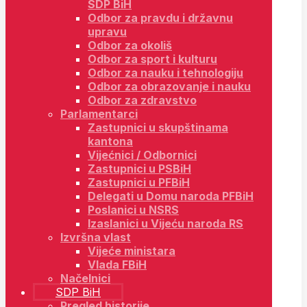
SDP BiH
Odbor za pravdu i državnu
upravu
Odbor za okoliš
Odbor za sport i kulturu
Odbor za nauku i tehnologiju
Odbor za obrazovanje i nauku
Odbor za zdravstvo
Parlamentarci
Zastupnici u skupštinama
kantona
Vijećnici / Odbornici
Zastupnici u PSBiH
Zastupnici u PFBiH
Delegati u Domu naroda PFBiH
Poslanici u NSRS
Izaslanici u Vijeću naroda RS
Izvršna vlast
Vijeće ministara
Vlada FBiH
Načelnici
SDP BiH
Pregled historije