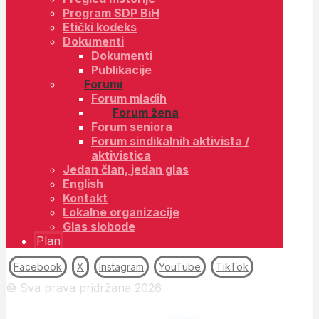
Program SDP BiH
Etički kodeks
Dokumenti
Dokumenti
Publikacije
Forumi
Forum mladih
Forum žena
Forum seniora
Forum sindikalnih aktivista /
aktivistica
Jedan član, jedan glas
English
Kontakt
Lokalne organizacije
Glas slobode
Plan
Facebook
X
Instagram
YouTube
TikTok
© Sva prava pridržana 2026