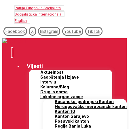
Partija Europskih Socijalista
Socijalistička Internacionala
English
Facebook
X
Instagram
YouTube
TikTok
Vijesti
Aktuelnosti
Saopštenja i izjave
Intervju
Kolumna/Blog
Drugi o nama
Lokalne organizacije
Bosansko-podrinjski Kanton
Hercegovačko-neretvanski kanton
Kanton 10
Kanton Sarajevo
Posavski kanton
Regija Banja Luka