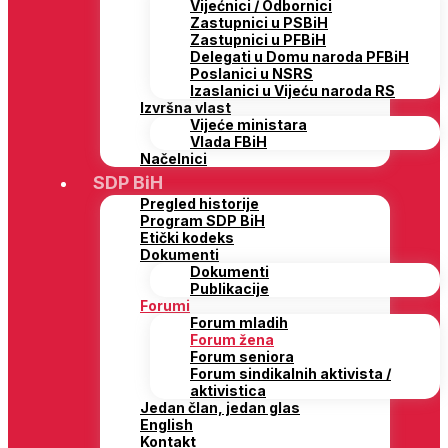
Vijećnici / Odbornici
Zastupnici u PSBiH
Zastupnici u PFBiH
Delegati u Domu naroda PFBiH
Poslanici u NSRS
Izaslanici u Vijeću naroda RS
Izvršna vlast
Vijeće ministara
Vlada FBiH
Načelnici
SDP BiH
Pregled historije
Program SDP BiH
Etički kodeks
Dokumenti
Dokumenti
Publikacije
Forumi
Forum mladih
Forum žena
Forum seniora
Forum sindikalnih aktivista /
aktivistica
Jedan član, jedan glas
English
Kontakt