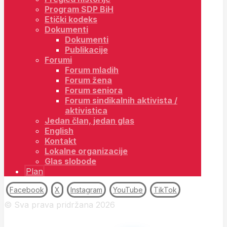
Program SDP BiH
Etički kodeks
Dokumenti
Dokumenti
Publikacije
Forumi
Forum mladih
Forum žena
Forum seniora
Forum sindikalnih aktivista /
aktivistica
Jedan član, jedan glas
English
Kontakt
Lokalne organizacije
Glas slobode
Plan
Facebook
X
Instagram
YouTube
TikTok
© Sva prava pridržana 2026