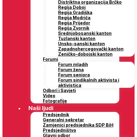
Distriktna organizacija Brčko
Regija Doboj
Regija Gradiška
Regija Modriča
Regija Prijedor
Regija Zvornik
Srednjobosanski kanton
Tuzlanski kanton
Unsko-sanski kanton
Zapadnohercegovački kanton
Zeničko-dobojski kanton
Forumi
Forum mladih
Forum žena
Forum seniora
Forum sindikalnih aktivista i
aktivistica
Odbori i Savjeti
Video
Fotografije
Naši ljudi
Predsjednik
Generalni sekretar
Zamjenici predsjednika SDP BiH
Predsjedništvo
Glavni odbor