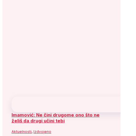
Imamović: Ne čini drugome ono što ne
želiš da drugi učini tebi
Aktuelnosti
,
Izdvojeno