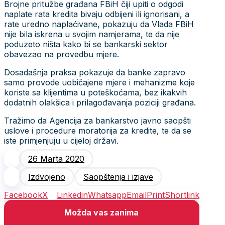
Brojne pritužbe građana FBiH čiji upiti o odgodi
naplate rata kredita bivaju odbijeni ili ignorisani, a
rate uredno naplaćivane, pokazuju da Vlada FBiH
nije bila iskrena u svojim namjerama, te da nije
poduzeto ništa kako bi se bankarski sektor
obavezao na provedbu mjere.
Dosadašnja praksa pokazuje da banke zapravo
samo provode uobičajene mjere i mehanizme koje
koriste sa klijentima u poteškoćama, bez ikakvih
dodatnih olakšica i prilagođavanja poziciji građana.
Tražimo da Agencija za bankarstvo javno saopšti
uslove i procedure moratorija za kredite, te da se
iste primjenjuju u cijeloj državi.
26 Marta 2020
Izdvojeno
Saopštenja i izjave
Facebook
X
Linkedin
Whatsapp
Email
Print
Shortlink
Možda vas zanima