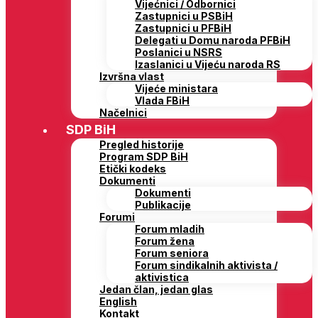
Vijećnici / Odbornici
Zastupnici u PSBiH
Zastupnici u PFBiH
Delegati u Domu naroda PFBiH
Poslanici u NSRS
Izaslanici u Vijeću naroda RS
Izvršna vlast
Vijeće ministara
Vlada FBiH
Načelnici
SDP BiH
Pregled historije
Program SDP BiH
Etički kodeks
Dokumenti
Dokumenti
Publikacije
Forumi
Forum mladih
Forum žena
Forum seniora
Forum sindikalnih aktivista /
aktivistica
Jedan član, jedan glas
English
Kontakt