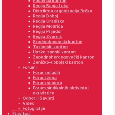
Posavski kanton
Regija Banja Luka
Distriktna organizacija Brčko
Regija Doboj
Regija Gradiška
Regija Modriča
Regija Prijedor
Regija Zvornik
Srednjobosanski kanton
Tuzlanski kanton
Unsko-sanski kanton
Zapadnohercegovački kanton
Zeničko-dobojski kanton
Forumi
Forum mladih
Forum žena
Forum seniora
Forum sindikalnih aktivista i
aktivistica
Odbori i Savjeti
Video
Fotografije
Naši ljudi