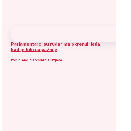
Parlamentarci su rudarima okrenuli leđa
kad je bilo najvažnije
Izdvojeno
,
Saopštenja i izjave