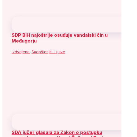
SDP BiH najoštrije osuđuje vandalski čin u
Međugorju
Izdvojeno
,
Saopštenja i izjave
SDA jučer glasala za Zakon o postupku