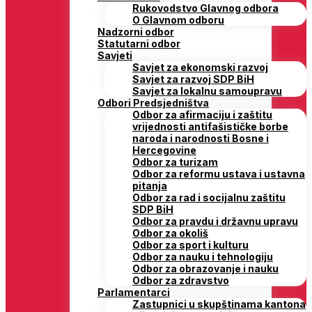
Rukovodstvo Glavnog odbora
O Glavnom odboru
Nadzorni odbor
Statutarni odbor
Savjeti
Savjet za ekonomski razvoj
Savjet za razvoj SDP BiH
Savjet za lokalnu samoupravu
Odbori Predsjedništva
Odbor za afirmaciju i zaštitu
vrijednosti antifašističke borbe
naroda i narodnosti Bosne i
Hercegovine
Odbor za turizam
Odbor za reformu ustava i ustavna
pitanja
Odbor za rad i socijalnu zaštitu
SDP BiH
Odbor za pravdu i državnu upravu
Odbor za okoliš
Odbor za sport i kulturu
Odbor za nauku i tehnologiju
Odbor za obrazovanje i nauku
Odbor za zdravstvo
Parlamentarci
Zastupnici u skupštinama kantona