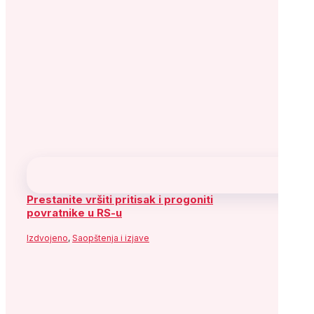
Prestanite vršiti pritisak i progoniti
povratnike u RS-u
Izdvojeno
,
Saopštenja i izjave