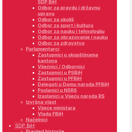
SDP BiH
Odbor za pravdu i državnu
upravu
Odbor za okoliš
Odbor za sport i kulturu
Odbor za nauku i tehnologiju
Odbor za obrazovanje i nauku
Odbor za zdravstvo
Parlamentarci
Zastupnici u skupštinama
kantona
Vijećnici / Odbornici
Zastupnici u PSBiH
Zastupnici u PFBiH
Delegati u Domu naroda PFBiH
Poslanici u NSRS
Izaslanici u Vijeću naroda RS
Izvršna vlast
Vijeće ministara
Vlada FBiH
Načelnici
SDP BiH
Pregled historije