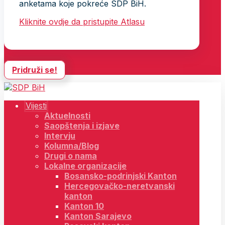
anketama koje pokreće SDP BiH.
Kliknite ovdje da pristupite Atlasu
Pridruži se!
Vijesti
Aktuelnosti
Saopštenja i izjave
Intervju
Kolumna/Blog
Drugi o nama
Lokalne organizacije
Bosansko-podrinjski Kanton
Hercegovačko-neretvanski
kanton
Kanton 10
Kanton Sarajevo