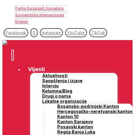
Partija Europskih Socijalista
Socijalistička Internacionala
English
Facebook
X
Instagram
YouTube
TikTok
Vijesti
Aktuelnosti
Saopštenja i izjave
Intervju
Kolumna/Blog
Drugi o nama
Lokalne organizacije
Bosansko-podrinjski Kanton
Hercegovačko-neretvanski kanton
Kanton 10
Kanton Sarajevo
Posavski kanton
Regija Banja Luka