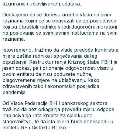
ažuriranje i objavljivanje podataka.
Očekujemo da se donesu uredbe vlada na svim
razinama kojim će se obavezati da za poslodavce
koji su otpuštali radnike slijedi dugoročni moratorij
na poslovanje sa svim javnim institucijama na svim
razinama.
Istovremeno, tražimo da vlade predoče konkretne
mjere zaštite radnika i sprječavanja daljeg
otpuštanja. Restrukturiranje Kriznog štaba FBiH je
jasan dokaz, pa i priznanje odgovornosti vlasti u
ovom entitetu da nisu poduzete nužne,
blagovremene mjere na ublažavanju kako
zdravstvenih tako i ekonomskih posljedica
pandemije.
Od Vlade Federacije BiH i bankarskog sektora
tražimo da bez odlaganja provedu mjeru odgode
naplaćivanja rata kredita za cjelokupno
stanovništvo, te da ista mjera bude donesena i u
entitetu RS i Distriktu Brčko.