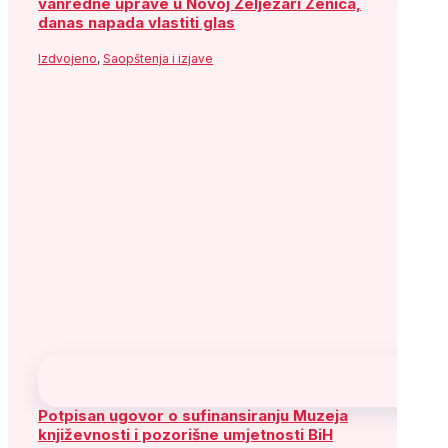
vanredne uprave u Novoj Željezari Zenica,
danas napada vlastiti glas
Izdvojeno
,
Saopštenja i izjave
Potpisan ugovor o sufinansiranju Muzeja
književnosti i pozorišne umjetnosti BiH