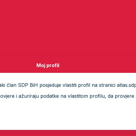
Moj profil
i član SDP BiH posjeduje vlastiti profil na stranici atlas.sd
ere i ažuriraju podatke na vlastitom profilu, da provjere s