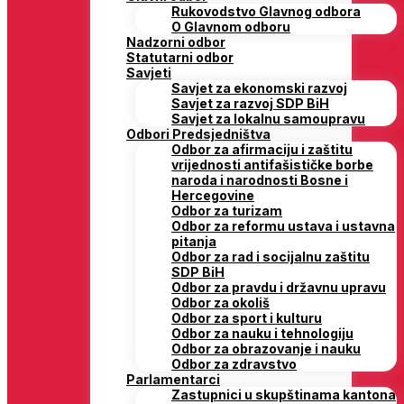
Rukovodstvo Glavnog odbora
O Glavnom odboru
Nadzorni odbor
Statutarni odbor
Savjeti
Savjet za ekonomski razvoj
Savjet za razvoj SDP BiH
Savjet za lokalnu samoupravu
Odbori Predsjedništva
Odbor za afirmaciju i zaštitu
vrijednosti antifašističke borbe
naroda i narodnosti Bosne i
Hercegovine
Odbor za turizam
Odbor za reformu ustava i ustavna
pitanja
Odbor za rad i socijalnu zaštitu
SDP BiH
Odbor za pravdu i državnu upravu
Odbor za okoliš
Odbor za sport i kulturu
Odbor za nauku i tehnologiju
Odbor za obrazovanje i nauku
Odbor za zdravstvo
Parlamentarci
Zastupnici u skupštinama kantona