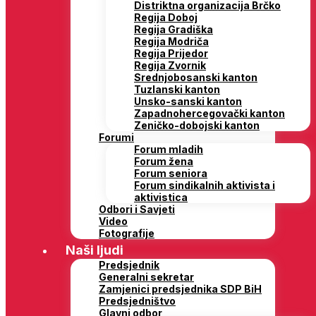
Distriktna organizacija Brčko
Regija Doboj
Regija Gradiška
Regija Modriča
Regija Prijedor
Regija Zvornik
Srednjobosanski kanton
Tuzlanski kanton
Unsko-sanski kanton
Zapadnohercegovački kanton
Zeničko-dobojski kanton
Forumi
Forum mladih
Forum žena
Forum seniora
Forum sindikalnih aktivista i
aktivistica
Odbori i Savjeti
Video
Fotografije
Naši ljudi
Predsjednik
Generalni sekretar
Zamjenici predsjednika SDP BiH
Predsjedništvo
Glavni odbor