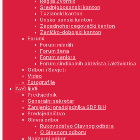
Regija Zvornik
Srednjobosanski kanton
Tuzlanski kanton
Unsko-sanski kanton
Zapadnohercegovački kanton
Zeničko-dobojski kanton
Forumi
Forum mladih
Forum žena
Forum seniora
Forum sindikalnih aktivista i aktivistica
Odbori i Savjeti
Video
Fotografije
Naši ljudi
Predsjednik
Generalni sekretar
Zamjenici predsjednika SDP BiH
Predsjedništvo
Glavni odbor
Rukovodstvo Glavnog odbora
O Glavnom odboru
Nadzorni odbor