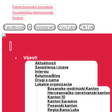
Partija Europskih Socijalista
Socijalistička Internacionala
English
Facebook
X
Instagram
YouTube
TikTok
Vijesti
Aktuelnosti
Saopštenja i izjave
Intervju
Kolumna/Blog
Drugi o nama
Lokalne organizacije
Bosansko-podrinjski Kanton
Hercegovačko-neretvanski kanton
Kanton 10
Kanton Sarajevo
Posavski kanton
Regija Banja Luka