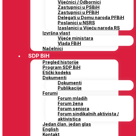
Vijećnici / Odbornici
Zastupnici u PSBiH
Zastupnici u PFBiH
Delegati u Domu naroda PFBiH
Poslanici u NSRS
Izaslanici u Vijeću naroda RS
Izvršna vlast
Vijeće ministara
Vlada FBiH
Načelnici
SDP BiH
Pregled historije
Program SDP BiH
Etički kodeks
Dokumenti
Dokumenti
Publikacije
Forumi
Forum mladih
Forum žena
Forum seniora
Forum sindikalnih aktivista /
aktivistica
Jedan član, jedan glas
English
Kontakt