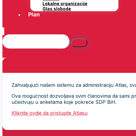
Lokalne organizacije
Glas slobode
Plan
Zahvaljujući našem sistemu za administraciju Atlas, svak
Ova mogućnost dozvoljava svim članovima da sami provj
učestvuju u anketama koje pokreće SDP BiH.
Kliknite ovdje da pristupite Atlasu