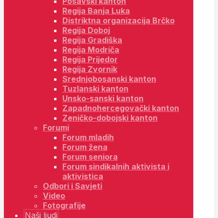
Posavski kanton
Regija Banja Luka
Distriktna organizacija Brčko
Regija Doboj
Regija Gradiška
Regija Modriča
Regija Prijedor
Regija Zvornik
Srednjobosanski kanton
Tuzlanski kanton
Unsko-sanski kanton
Zapadnohercegovački kanton
Zeničko-dobojski kanton
Forumi
Forum mladih
Forum žena
Forum seniora
Forum sindikalnih aktivista i
aktivistica
Odbori i Savjeti
Video
Fotografije
Naši ljudi