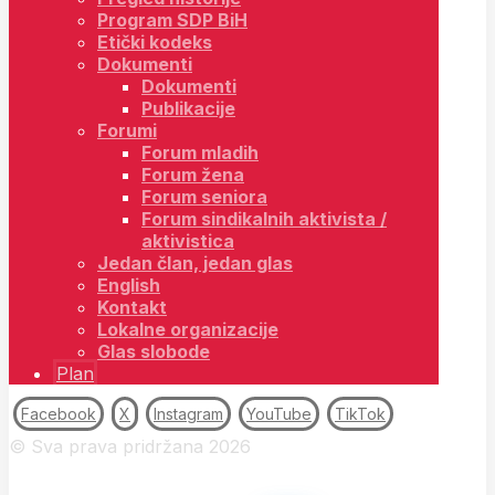
Program SDP BiH
Etički kodeks
Dokumenti
Dokumenti
Publikacije
Forumi
Forum mladih
Forum žena
Forum seniora
Forum sindikalnih aktivista /
aktivistica
Jedan član, jedan glas
English
Kontakt
Lokalne organizacije
Glas slobode
Plan
Facebook
X
Instagram
YouTube
TikTok
© Sva prava pridržana 2026