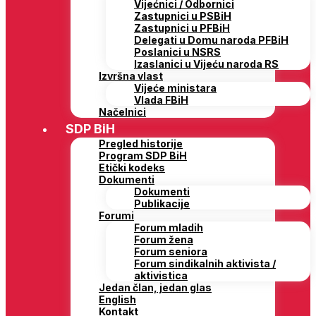
Vijećnici / Odbornici
Zastupnici u PSBiH
Zastupnici u PFBiH
Delegati u Domu naroda PFBiH
Poslanici u NSRS
Izaslanici u Vijeću naroda RS
Izvršna vlast
Vijeće ministara
Vlada FBiH
Načelnici
SDP BiH
Pregled historije
Program SDP BiH
Etički kodeks
Dokumenti
Dokumenti
Publikacije
Forumi
Forum mladih
Forum žena
Forum seniora
Forum sindikalnih aktivista /
aktivistica
Jedan član, jedan glas
English
Kontakt