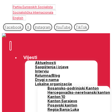
Partija Europskih Socijalista
Socijalistička Internacionala
English
Facebook
X
Instagram
YouTube
TikTok
Vijesti
Aktuelnosti
Saopštenja i izjave
Intervju
Kolumna/Blog
Drugi o nama
Lokalne organizacije
Bosansko-podrinjski Kanton
Hercegovačko-neretvanski kanton
Kanton 10
Kanton Sarajevo
Posavski kanton
Regija Banja Luka