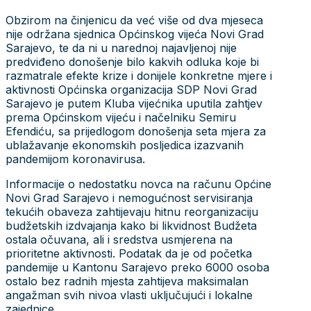
Obzirom na činjenicu da već više od dva mjeseca
nije održana sjednica Općinskog vijeća Novi Grad
Sarajevo, te da ni u narednoj najavljenoj nije
predviđeno donošenje bilo kakvih odluka koje bi
razmatrale efekte krize i donijele konkretne mjere i
aktivnosti Općinska organizacija SDP Novi Grad
Sarajevo je putem Kluba vijećnika uputila zahtjev
prema Općinskom vijeću i načelniku Semiru
Efendiću, sa prijedlogom donošenja seta mjera za
ublažavanje ekonomskih posljedica izazvanih
pandemijom koronavirusa.
Informacije o nedostatku novca na računu Općine
Novi Grad Sarajevo i nemogućnost servisiranja
tekućih obaveza zahtijevaju hitnu reorganizaciju
budžetskih izdvajanja kako bi likvidnost Budžeta
ostala očuvana, ali i sredstva usmjerena na
prioritetne aktivnosti. Podatak da je od početka
pandemije u Kantonu Sarajevo preko 6000 osoba
ostalo bez radnih mjesta zahtijeva maksimalan
angažman svih nivoa vlasti uključujući i lokalne
zajednice.