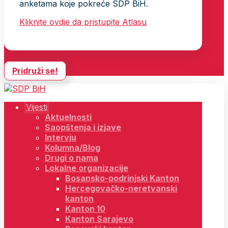
anketama koje pokreće SDP BiH.
Kliknite ovdje da pristupite Atlasu
Pridruži se!
Vijesti
Aktuelnosti
Saopštenja i izjave
Intervju
Kolumna/Blog
Drugi o nama
Lokalne organizacije
Bosansko-podrinjski Kanton
Hercegovačko-neretvanski
kanton
Kanton 10
Kanton Sarajevo