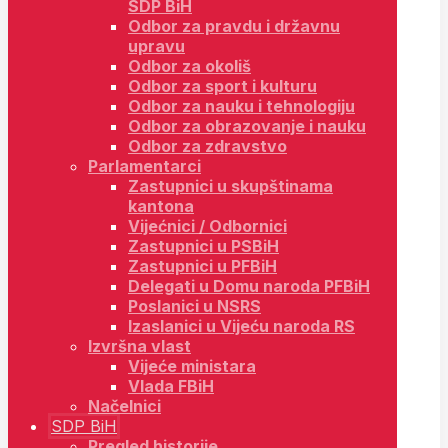
SDP BiH
Odbor za pravdu i državnu
upravu
Odbor za okoliš
Odbor za sport i kulturu
Odbor za nauku i tehnologiju
Odbor za obrazovanje i nauku
Odbor za zdravstvo
Parlamentarci
Zastupnici u skupštinama
kantona
Vijećnici / Odbornici
Zastupnici u PSBiH
Zastupnici u PFBiH
Delegati u Domu naroda PFBiH
Poslanici u NSRS
Izaslanici u Vijeću naroda RS
Izvršna vlast
Vijeće ministara
Vlada FBiH
Načelnici
SDP BiH
Pregled historije