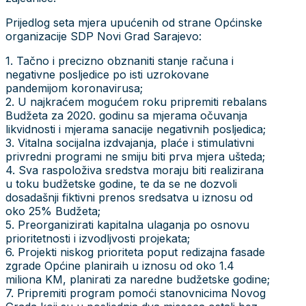
Prijedlog seta mjera upućenih od strane Općinske
organizacije SDP Novi Grad Sarajevo:
1. Tačno i precizno obznaniti stanje računa i
negativne posljedice po isti uzrokovane
pandemijom koronavirusa;
2. U najkraćem mogućem roku pripremiti rebalans
Budžeta za 2020. godinu sa mjerama očuvanja
likvidnosti i mjerama sanacije negativnih posljedica;
3. Vitalna socijalna izdvajanja, plaće i stimulativni
privredni programi ne smiju biti prva mjera ušteda;
4. Sva raspoloživa sredstva moraju biti realizirana
u toku budžetske godine, te da se ne dozvoli
dosadašnji fiktivni prenos sredsatva u iznosu od
oko 25% Budžeta;
5. Preorganizirati kapitalna ulaganja po osnovu
prioritetnosti i izvodljvosti projekata;
6. Projekti niskog prioriteta poput redizajna fasade
zgrade Općine planiraih u iznosu od oko 1.4
miliona KM, planirati za naredne budžetske godine;
7. Pripremiti program pomoći stanovnicima Novog