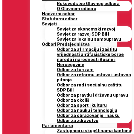
Rukovodstvo Glavnog odbora
O Glavnom odboru
Nadzorni odbor
Statutarni odbor
Savjeti
Savjet za ekonomski razvoj
Savjet za razvoj SDP BiH
Savjet za lokalnu samoupravu
Odbori Predsjedništva
Odbor za afirmaciju i zaštitu
vrijednosti antifašističke borbe
naroda i narodnosti Bosne i
Hercegovine
Odbor za turizam
Odbor za reformu ustava i ustavna
pitanja
Odbor za rad i socijalnu zaštitu
SDP BiH
Odbor za pravdu i državnu upravu
Odbor za okoliš
Odbor za sport i kulturu
Odbor za nauku i tehnologiju
Odbor za obrazovanje i nauku
Odbor za zdravstvo
Parlamentarci
Zastupnici u skupštinama kantona