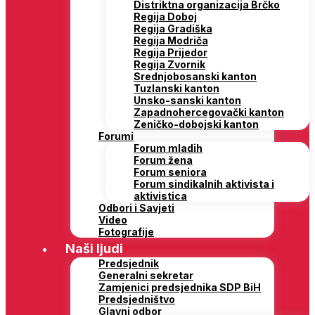
Distriktna organizacija Brčko
Regija Doboj
Regija Gradiška
Regija Modriča
Regija Prijedor
Regija Zvornik
Srednjobosanski kanton
Tuzlanski kanton
Unsko-sanski kanton
Zapadnohercegovački kanton
Zeničko-dobojski kanton
Forumi
Forum mladih
Forum žena
Forum seniora
Forum sindikalnih aktivista i
aktivistica
Odbori i Savjeti
Video
Fotografije
Naši ljudi
Predsjednik
Generalni sekretar
Zamjenici predsjednika SDP BiH
Predsjedništvo
Glavni odbor