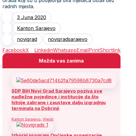
Grada koji su u posljednja dva mjeseca ostali bez
radnih mjesta.
3 Juna 2020
Kanton Sarajevo
novigrad
novigradsarajevo
Facebook
X
Linkedin
Whatsapp
Email
Print
Shortlink
Možda vas zanima
SDP BiH Novi Grad Sarajevo poziva sve
nadležne pojedince i institucije da što
hitnije zabrane i zaustave dalju izgradnju
terminala na Dobrinji
Kanton Sarajevo
,
Vijesti
Izborni program Općinske organizacije