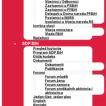
Vijećnici / Odbornici
Zastupnici u PSBiH
Zastupnici u PFBiH
Delegati u Domu naroda PFBiH
Poslanici u NSRS
Izaslanici u Vijeću naroda RS
Izvršna vlast
Vijeće ministara
Vlada FBiH
Načelnici
SDP BiH
Pregled historije
Program SDP BiH
Etički kodeks
Dokumenti
Dokumenti
Publikacije
Forumi
Forum mladih
Forum žena
Forum seniora
Forum sindikalnih aktivista /
aktivistica
Jedan član, jedan glas
English
Kontakt