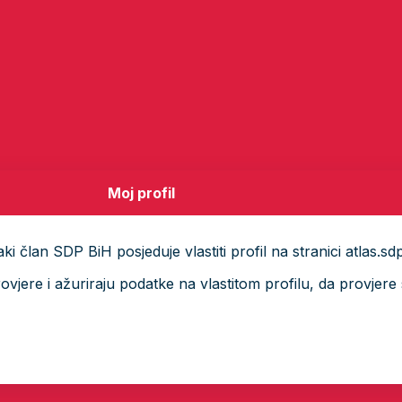
Moj profil
i član SDP BiH posjeduje vlastiti profil na stranici atlas.sd
ere i ažuriraju podatke na vlastitom profilu, da provjere s