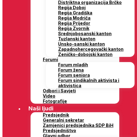
Distriktna organizacija Brčko
Regija Doboj
Regija Gradiška
Regija Modriča
Regija Prijedor
Regija Zvornik
Srednjobosanski kanton
Tuzlanski kanton
Unsko-sanski kanton
Zapadnohercegovački kanton
Zeničko-dobojski kanton
Forumi
Forum mladih
Forum žena
Forum seniora
Forum sindikalnih aktivista i
aktivistica
Odbori i Savjeti
Video
Fotografije
Naši ljudi
Predsjednik
Generalni sekretar
Zamjenici predsjednika SDP BiH
Predsjedništvo
Glavni odbor