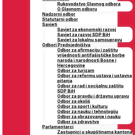
Rukovodstvo Glavnog odbora
O Glavnom odboru
Nadzorni odbor
Statutarni odbor
Savjeti
Savjet za ekonomski razvoj
Savjet za razvoj SDP BiH
Savjet za lokalnu samoupravu
Odbori Predsjedništva
Odbor za afirmaciju i zaštitu
vrijednosti antifašističke borbe
naroda i narodnosti Bosne i
Hercegovine
Odbor za turizam
Odbor za reformu ustava i ustavna
pitanja
Odbor za rad i socijalnu zaštitu
SDP BiH
Odbor za pravdu i državnu upravu
Odbor za okoliš
Odbor za sport i kulturu
Odbor za nauku i tehnologiju
Odbor za obrazovanje i nauku
Odbor za zdravstvo
Parlamentarci
Zastupnici u skupštinama kantona