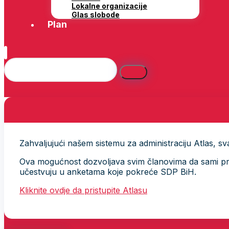
Lokalne organizacije
Glas slobode
Plan
Zahvaljujući našem sistemu za administraciju Atlas, svak
Ova mogućnost dozvoljava svim članovima da sami provj
učestvuju u anketama koje pokreće SDP BiH.
Kliknite ovdje da pristupite Atlasu