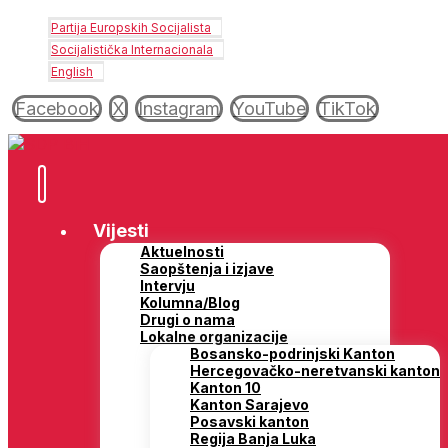
Partija Europskih Socijalista
Socijalistička Internacionala
English
Facebook
X
Instagram
YouTube
TikTok
Vijesti
Aktuelnosti
Saopštenja i izjave
Intervju
Kolumna/Blog
Drugi o nama
Lokalne organizacije
Bosansko-podrinjski Kanton
Hercegovačko-neretvanski kanton
Kanton 10
Kanton Sarajevo
Posavski kanton
Regija Banja Luka