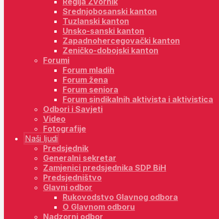
Regija Zvornik
Srednjobosanski kanton
Tuzlanski kanton
Unsko-sanski kanton
Zapadnohercegovački kanton
Zeničko-dobojski kanton
Forumi
Forum mladih
Forum žena
Forum seniora
Forum sindikalnih aktivista i aktivistica
Odbori i Savjeti
Video
Fotografije
Naši ljudi
Predsjednik
Generalni sekretar
Zamjenici predsjednika SDP BiH
Predsjedništvo
Glavni odbor
Rukovodstvo Glavnog odbora
O Glavnom odboru
Nadzorni odbor