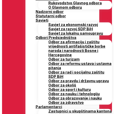
Rukovodstvo Glavnog odbora
O Glavnom odboru
Nadzorni odbor
Statutarni odbor
Savjeti
Savjet za ekonomski razvoj
Savjet za razvoj SDP BiH
Savjet za lokalnu samoupravu
Odbori Predsjedništva
Odbor za afirmaciju i zaštitu
vrijednosti antifašističke borbe
naroda i narodnosti Bosne i
Hercegovine
Odbor za turizam
Odbor za reformu ustava i ustavna
pitanja
Odbor za rad i socijalnu zaštitu
SDP BiH
Odbor za pravdu i državnu upravu
Odbor za okoliš
Odbor za sport i kulturu
Odbor za nauku i tehnologiju
Odbor za obrazovanje i nauku
Odbor za zdravstvo
Parlamentarci
Zastupnici u skupštinama kantona