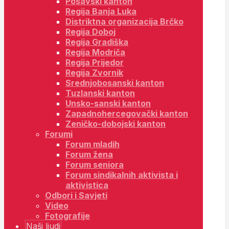
Posavski kanton
Regija Banja Luka
Distriktna organizacija Brčko
Regija Doboj
Regija Gradiška
Regija Modriča
Regija Prijedor
Regija Zvornik
Srednjobosanski kanton
Tuzlanski kanton
Unsko-sanski kanton
Zapadnohercegovački kanton
Zeničko-dobojski kanton
Forumi
Forum mladih
Forum žena
Forum seniora
Forum sindikalnih aktivista i
aktivistica
Odbori i Savjeti
Video
Fotografije
Naši ljudi