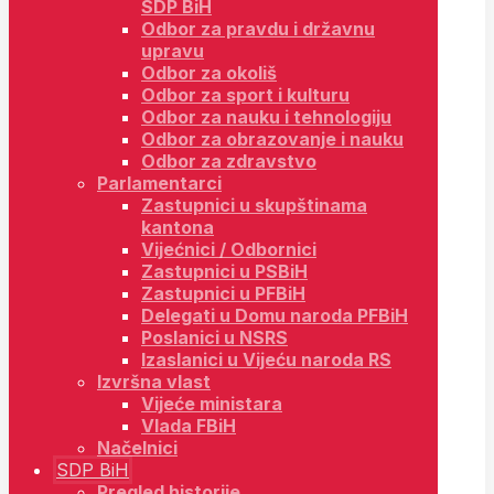
SDP BiH
Odbor za pravdu i državnu
upravu
Odbor za okoliš
Odbor za sport i kulturu
Odbor za nauku i tehnologiju
Odbor za obrazovanje i nauku
Odbor za zdravstvo
Parlamentarci
Zastupnici u skupštinama
kantona
Vijećnici / Odbornici
Zastupnici u PSBiH
Zastupnici u PFBiH
Delegati u Domu naroda PFBiH
Poslanici u NSRS
Izaslanici u Vijeću naroda RS
Izvršna vlast
Vijeće ministara
Vlada FBiH
Načelnici
SDP BiH
Pregled historije