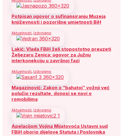
Aktuelnosti
,
Izdvojeno
Potpisan ugovor o sufinansiranju Muzeja
književnosti i pozorišne umjetnosti BiH
Aktuelnosti
,
Izdvojeno
Lakić: Vlada FBiH želi stopostotno preuzeti
Željezaru Zenica; ugovor za Južnu
interkonekciju u završnoj fazi
Aktuelnosti
,
Izdvojeno
Magazinović: Zakon o “bahatoj” vožnji već
polučio rezultate, donosi se novi o
romobilima
Aktuelnosti
,
Izdvojeno
Apelacijom Vojina Mijatovoća Ustavni sud
FBiH oborio dijelove Statuta i Poslovnika