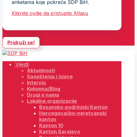
anketama koje pokreće SDP BiH.
Kliknite ovdje da pristupite Atlasu
Pridruži se!
Vijesti
Aktuelnosti
Saopštenja i izjave
Intervju
Kolumna/Blog
Drugi o nama
Lokalne organizacije
Bosansko-podrinjski Kanton
Hercegovačko-neretvanski
kanton
Kanton 10
Kanton Sarajevo