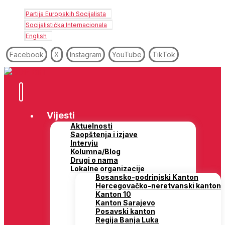
Partija Europskih Socijalista
Socijalistička Internacionala
English
Facebook
X
Instagram
YouTube
TikTok
Vijesti
Aktuelnosti
Saopštenja i izjave
Intervju
Kolumna/Blog
Drugi o nama
Lokalne organizacije
Bosansko-podrinjski Kanton
Hercegovačko-neretvanski kanton
Kanton 10
Kanton Sarajevo
Posavski kanton
Regija Banja Luka