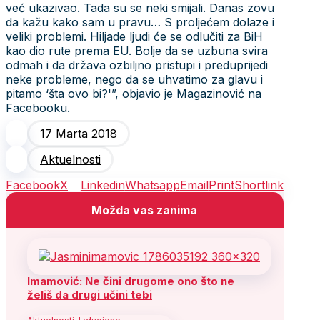
već ukazivao. Tada su se neki smijali. Danas zovu
da kažu kako sam u pravu… S proljećem dolaze i
veliki problemi. Hiljade ljudi će se odlučiti za BiH
kao dio rute prema EU. Bolje da se uzbuna svira
odmah i da država ozbiljno pristupi i preduprijedi
neke probleme, nego da se uhvatimo za glavu i
pitamo ‘šta ovo bi?'”, objavio je Magazinović na
Facebooku.
17 Marta 2018
Aktuelnosti
Facebook
X
Linkedin
Whatsapp
Email
Print
Shortlink
Možda vas zanima
Imamović: Ne čini drugome ono što ne
želiš da drugi učini tebi