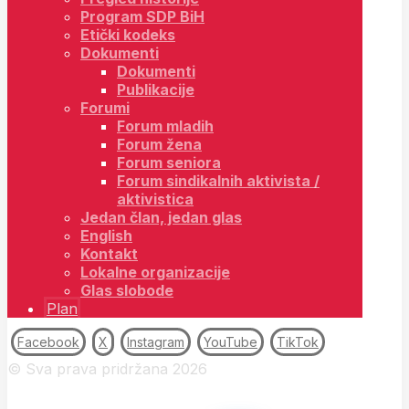
Program SDP BiH
Etički kodeks
Dokumenti
Dokumenti
Publikacije
Forumi
Forum mladih
Forum žena
Forum seniora
Forum sindikalnih aktivista /
aktivistica
Jedan član, jedan glas
English
Kontakt
Lokalne organizacije
Glas slobode
Plan
Facebook
X
Instagram
YouTube
TikTok
© Sva prava pridržana 2026