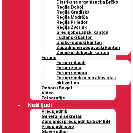
Distriktna organizacija Brčko
Regija Doboj
Regija Gradiška
Regija Modriča
Regija Prijedor
Regija Zvornik
Srednjobosanski kanton
Tuzlanski kanton
Unsko-sanski kanton
Zapadnohercegovački kanton
Zeničko-dobojski kanton
Forumi
Forum mladih
Forum žena
Forum seniora
Forum sindikalnih aktivista i
aktivistica
Odbori i Savjeti
Video
Fotografije
Naši ljudi
Predsjednik
Generalni sekretar
Zamjenici predsjednika SDP BiH
Predsjedništvo
Glavni odbor