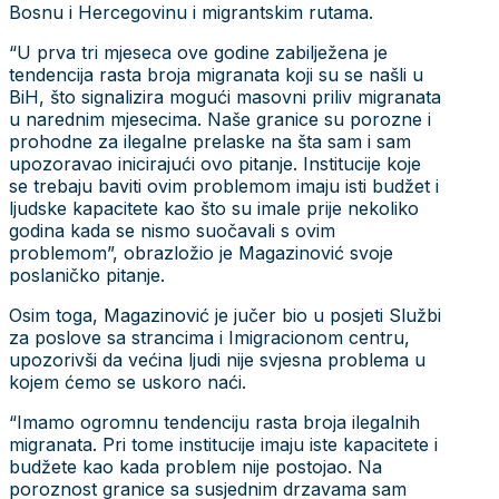
Bosnu i Hercegovinu i migrantskim rutama.
“U prva tri mjeseca ove godine zabilježena je
tendencija rasta broja migranata koji su se našli u
BiH, što signalizira mogući masovni priliv migranata
u narednim mjesecima. Naše granice su porozne i
prohodne za ilegalne prelaske na šta sam i sam
upozoravao inicirajući ovo pitanje. Institucije koje
se trebaju baviti ovim problemom imaju isti budžet i
ljudske kapacitete kao što su imale prije nekoliko
godina kada se nismo suočavali s ovim
problemom”, obrazložio je Magazinović svoje
poslaničko pitanje.
Osim toga, Magazinović je jučer bio u posjeti Službi
za poslove sa strancima i Imigracionom centru,
upozorivši da većina ljudi nije svjesna problema u
kojem ćemo se uskoro naći.
“Imamo ogromnu tendenciju rasta broja ilegalnih
migranata. Pri tome institucije imaju iste kapacitete i
budžete kao kada problem nije postojao. Na
poroznost granice sa susjednim drzavama sam