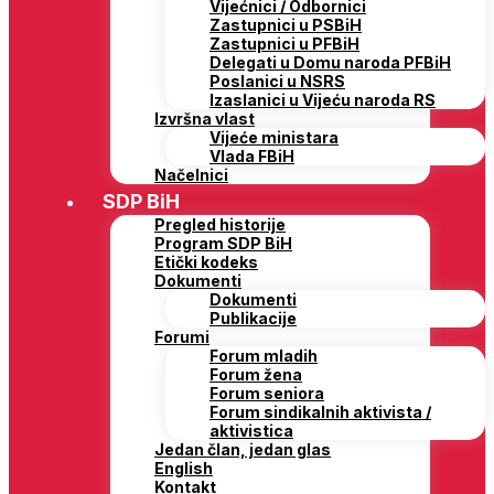
Vijećnici / Odbornici
Zastupnici u PSBiH
Zastupnici u PFBiH
Delegati u Domu naroda PFBiH
Poslanici u NSRS
Izaslanici u Vijeću naroda RS
Izvršna vlast
Vijeće ministara
Vlada FBiH
Načelnici
SDP BiH
Pregled historije
Program SDP BiH
Etički kodeks
Dokumenti
Dokumenti
Publikacije
Forumi
Forum mladih
Forum žena
Forum seniora
Forum sindikalnih aktivista /
aktivistica
Jedan član, jedan glas
English
Kontakt