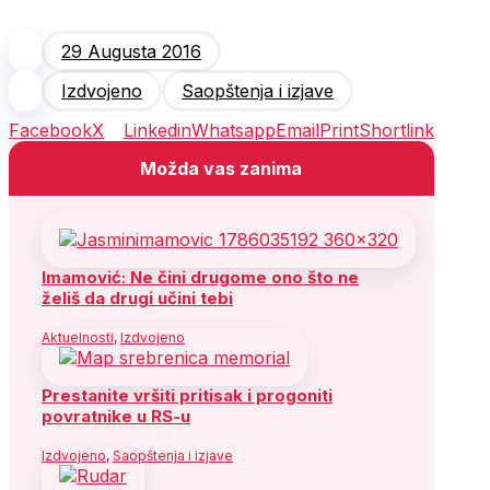
29 Augusta 2016
Izdvojeno
Saopštenja i izjave
Facebook
X
Linkedin
Whatsapp
Email
Print
Shortlink
Možda vas zanima
Imamović: Ne čini drugome ono što ne
želiš da drugi učini tebi
Aktuelnosti
,
Izdvojeno
Prestanite vršiti pritisak i progoniti
povratnike u RS-u
Izdvojeno
,
Saopštenja i izjave