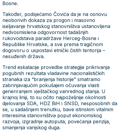
Bosne.
Također, podsjećamo Čovića da je na osnovu
neoborivih dokaza za progon i masovno
iseljavanje hrvatskog stanovništva ustanovljena
nedvosmislena odgovornost tadašnjih
rukovodstava paradržave Herceg-Bosne i
Republike Hrvatske, a sve prema tragičnom
dogovoru o uspostavi etnički čistih teritorija –
nesuđenih država.
Trend eskalacije provedbe strategije prikrivanja
pogubnih rezultata vladavine nacionalističkih
stranaka iza “branjenja historije” smatramo
zabrinjavajućim pokušajem očuvanja vlasti
generiranjem vještačkog vanrednog stanja. U
krajnoj liniji, to su očito najpoželjnije okolnosti
djelovanja SDA, HDZ BiH i SNSD, nesposobnih da
se, u sadašnjem trenutku, bave istinskim vitalnim
interesima stanovništva poput ekonomskog
razvoja, izgradnje autoputa, povećanja penzija,
smanjenja vanjskog duga.