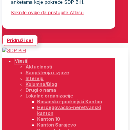
anketama koje pokreće SDP BiH.
Kliknite ovdje da pristupite Atlasu
Pridruži se!
Vijesti
Aktuelnosti
Saopštenja i izjave
Intervju
Kolumna/Blog
Drugi o nama
Lokalne organizacije
Bosansko-podrinjski Kanton
Hercegovačko-neretvanski
kanton
Kanton 10
Kanton Sarajevo