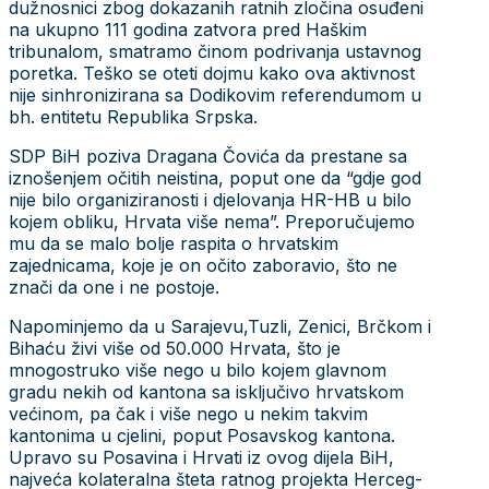
dužnosnici zbog dokazanih ratnih zločina osuđeni
na ukupno 111 godina zatvora pred Haškim
tribunalom, smatramo činom podrivanja ustavnog
poretka. Teško se oteti dojmu kako ova aktivnost
nije sinhronizirana sa Dodikovim referendumom u
bh. entitetu Republika Srpska.
SDP BiH poziva Dragana Čovića da prestane sa
iznošenjem očitih neistina, poput one da “gdje god
nije bilo organiziranosti i djelovanja HR-HB u bilo
kojem obliku, Hrvata više nema”. Preporučujemo
mu da se malo bolje raspita o hrvatskim
zajednicama, koje je on očito zaboravio, što ne
znači da one i ne postoje.
Napominjemo da u Sarajevu,Tuzli, Zenici, Brčkom i
Bihaću živi više od 50.000 Hrvata, što je
mnogostruko više nego u bilo kojem glavnom
gradu nekih od kantona sa isključivo hrvatskom
većinom, pa čak i više nego u nekim takvim
kantonima u cjelini, poput Posavskog kantona.
Upravo su Posavina i Hrvati iz ovog dijela BiH,
najveća kolateralna šteta ratnog projekta Herceg-