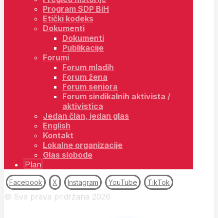
Program SDP BiH
Etički kodeks
Dokumenti
Dokumenti
Publikacije
Forumi
Forum mladih
Forum žena
Forum seniora
Forum sindikalnih aktivista /
aktivistica
Jedan član, jedan glas
English
Kontakt
Lokalne organizacije
Glas slobode
Plan
Facebook
X
Instagram
YouTube
TikTok
© Sva prava pridržana 2026