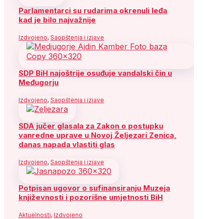
Parlamentarci su rudarima okrenuli leđa
kad je bilo najvažnije
Izdvojeno
,
Saopštenja i izjave
SDP BiH najoštrije osuđuje vandalski čin u
Međugorju
Izdvojeno
,
Saopštenja i izjave
SDA jučer glasala za Zakon o postupku
vanredne uprave u Novoj Željezari Zenica,
danas napada vlastiti glas
Izdvojeno
,
Saopštenja i izjave
Potpisan ugovor o sufinansiranju Muzeja
književnosti i pozorišne umjetnosti BiH
Aktuelnosti
,
Izdvojeno