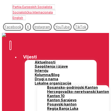
Partija Europskih Socijalista
Socijalistička Internacionala
English
Facebook
X
Instagram
YouTube
TikTok
Vijesti
Aktuelnosti
Saopštenja i izjave
Intervju
Kolumna/Blog
Drugi o nama
Lokalne organizacije
Bosansko-podrinjski Kanton
Hercegovačko-neretvanski kanton
Kanton 10
Kanton Sarajevo
Posavski kanton
Regija Banja Luka