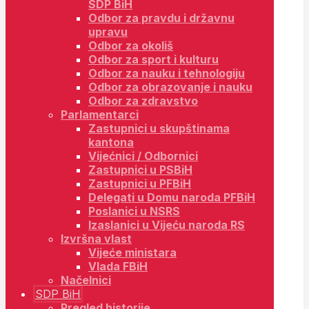
SDP BiH
Odbor za pravdu i državnu
upravu
Odbor za okoliš
Odbor za sport i kulturu
Odbor za nauku i tehnologiju
Odbor za obrazovanje i nauku
Odbor za zdravstvo
Parlamentarci
Zastupnici u skupštinama
kantona
Vijećnici / Odbornici
Zastupnici u PSBiH
Zastupnici u PFBiH
Delegati u Domu naroda PFBiH
Poslanici u NSRS
Izaslanici u Vijeću naroda RS
Izvršna vlast
Vijeće ministara
Vlada FBiH
Načelnici
SDP BiH
Pregled historije