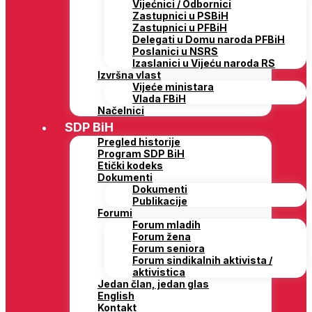
Vijećnici / Odbornici
Zastupnici u PSBiH
Zastupnici u PFBiH
Delegati u Domu naroda PFBiH
Poslanici u NSRS
Izaslanici u Vijeću naroda RS
Izvršna vlast
Vijeće ministara
Vlada FBiH
Načelnici
SDP BiH
Pregled historije
Program SDP BiH
Etički kodeks
Dokumenti
Dokumenti
Publikacije
Forumi
Forum mladih
Forum žena
Forum seniora
Forum sindikalnih aktivista /
aktivistica
Jedan član, jedan glas
English
Kontakt