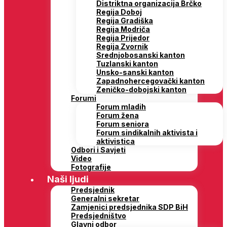
Distriktna organizacija Brčko
Regija Doboj
Regija Gradiška
Regija Modriča
Regija Prijedor
Regija Zvornik
Srednjobosanski kanton
Tuzlanski kanton
Unsko-sanski kanton
Zapadnohercegovački kanton
Zeničko-dobojski kanton
Forumi
Forum mladih
Forum žena
Forum seniora
Forum sindikalnih aktivista i
aktivistica
Odbori i Savjeti
Video
Fotografije
Naši ljudi
Predsjednik
Generalni sekretar
Zamjenici predsjednika SDP BiH
Predsjedništvo
Glavni odbor