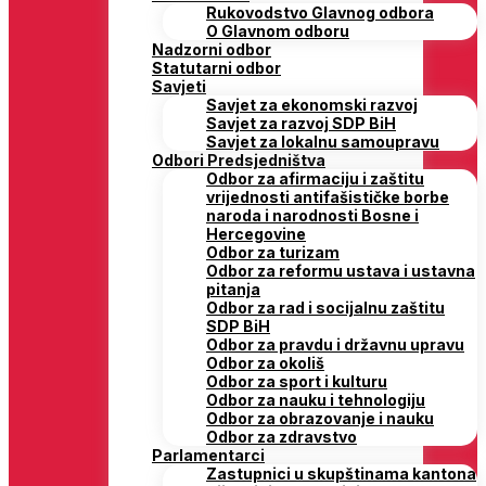
Rukovodstvo Glavnog odbora
O Glavnom odboru
Nadzorni odbor
Statutarni odbor
Savjeti
Savjet za ekonomski razvoj
Savjet za razvoj SDP BiH
Savjet za lokalnu samoupravu
Odbori Predsjedništva
Odbor za afirmaciju i zaštitu
vrijednosti antifašističke borbe
naroda i narodnosti Bosne i
Hercegovine
Odbor za turizam
Odbor za reformu ustava i ustavna
pitanja
Odbor za rad i socijalnu zaštitu
SDP BiH
Odbor za pravdu i državnu upravu
Odbor za okoliš
Odbor za sport i kulturu
Odbor za nauku i tehnologiju
Odbor za obrazovanje i nauku
Odbor za zdravstvo
Parlamentarci
Zastupnici u skupštinama kantona