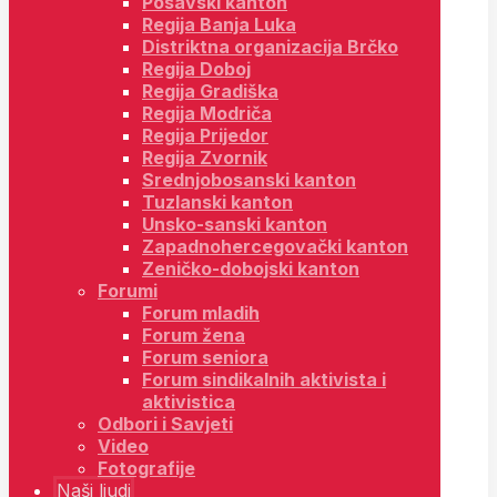
Posavski kanton
Regija Banja Luka
Distriktna organizacija Brčko
Regija Doboj
Regija Gradiška
Regija Modriča
Regija Prijedor
Regija Zvornik
Srednjobosanski kanton
Tuzlanski kanton
Unsko-sanski kanton
Zapadnohercegovački kanton
Zeničko-dobojski kanton
Forumi
Forum mladih
Forum žena
Forum seniora
Forum sindikalnih aktivista i
aktivistica
Odbori i Savjeti
Video
Fotografije
Naši ljudi