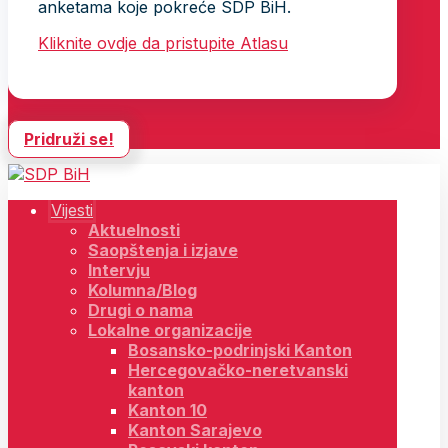
anketama koje pokreće SDP BiH.
Kliknite ovdje da pristupite Atlasu
Pridruži se!
Vijesti
Aktuelnosti
Saopštenja i izjave
Intervju
Kolumna/Blog
Drugi o nama
Lokalne organizacije
Bosansko-podrinjski Kanton
Hercegovačko-neretvanski
kanton
Kanton 10
Kanton Sarajevo