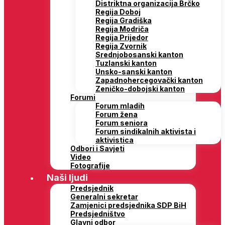
Distriktna organizacija Brčko
Regija Doboj
Regija Gradiška
Regija Modriča
Regija Prijedor
Regija Zvornik
Srednjobosanski kanton
Tuzlanski kanton
Unsko-sanski kanton
Zapadnohercegovački kanton
Zeničko-dobojski kanton
Forumi
Forum mladih
Forum žena
Forum seniora
Forum sindikalnih aktivista i
aktivistica
Odbori i Savjeti
Video
Fotografije
Naši ljudi
Predsjednik
Generalni sekretar
Zamjenici predsjednika SDP BiH
Predsjedništvo
Glavni odbor