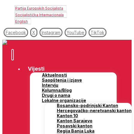
Partija Europskih Socijalista
Socijalistička Internacionala
English
Facebook
X
Instagram
YouTube
TikTok
Vijesti
Aktuelnosti
Saopštenja i izjave
Intervju
Kolumna/Blog
Drugi o nama
Lokalne organizacije
Bosansko-podrinjski Kanton
Hercegovačko-neretvanski kanton
Kanton 10
Kanton Sarajevo
Posavski kanton
Regija Banja Luka