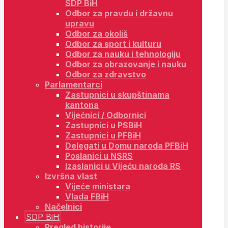
SDP BiH
Odbor za pravdu i državnu
upravu
Odbor za okoliš
Odbor za sport i kulturu
Odbor za nauku i tehnologiju
Odbor za obrazovanje i nauku
Odbor za zdravstvo
Parlamentarci
Zastupnici u skupštinama
kantona
Vijećnici / Odbornici
Zastupnici u PSBiH
Zastupnici u PFBiH
Delegati u Domu naroda PFBiH
Poslanici u NSRS
Izaslanici u Vijeću naroda RS
Izvršna vlast
Vijeće ministara
Vlada FBiH
Načelnici
SDP BiH
Pregled historije