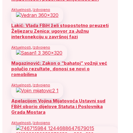
Aktuelnosti
,
Izdvojeno
Lakić: Vlada FBiH želi stopostotno preuzeti
Željezaru Zenica; ugovor za Južnu
interkonekciju u završnoj fazi
Aktuelnosti
,
Izdvojeno
Magazinović: Zakon o “bahatoj” vožnji već
polučio rezultate, donosi se novi o
romobilima
Aktuelnosti
,
Izdvojeno
Apelacijom Vojina Mijatovoća Ustavni sud
FBiH oborio dijelove Statuta i Poslovnika
Grada Mostara
Aktuelnosti
,
Izdvojeno