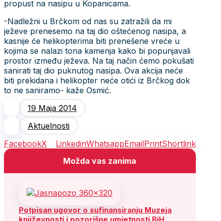
propust na nasipu u Kopanicama.
-Nadležni u Brčkom od nas su zatražili da mi
ježeve prenesemo na taj dio oštećenog nasipa, a
kasnije će helikopterima biti prenešene vreće u
kojima se nalazi tona kamenja kako bi popunjavali
prostor između ježeva. Na taj način ćemo pokušati
sanirati taj dio puknutog nasipa. Ova akcija neće
biti prekidana i helikopter neće otići iz Brčkog dok
to ne saniramo- kaže Osmić.
19 Maja 2014
Aktuelnosti
Facebook
X
Linkedin
Whatsapp
Email
Print
Shortlink
Možda vas zanima
Potpisan ugovor o sufinansiranju Muzeja
književnosti i pozorišne umjetnosti BiH