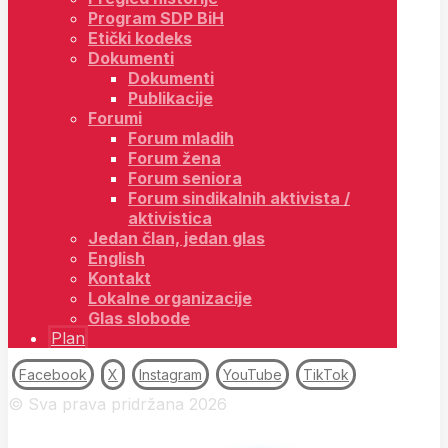
Program SDP BiH
Etički kodeks
Dokumenti
Dokumenti
Publikacije
Forumi
Forum mladih
Forum žena
Forum seniora
Forum sindikalnih aktivista /
aktivistica
Jedan član, jedan glas
English
Kontakt
Lokalne organizacije
Glas slobode
Plan
Facebook
X
Instagram
YouTube
TikTok
© Sva prava pridržana 2026