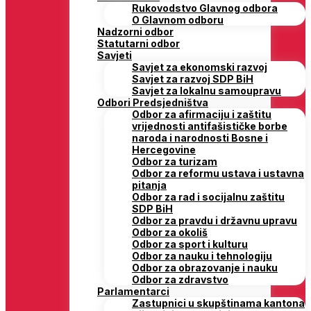
Rukovodstvo Glavnog odbora
O Glavnom odboru
Nadzorni odbor
Statutarni odbor
Savjeti
Savjet za ekonomski razvoj
Savjet za razvoj SDP BiH
Savjet za lokalnu samoupravu
Odbori Predsjedništva
Odbor za afirmaciju i zaštitu
vrijednosti antifašističke borbe
naroda i narodnosti Bosne i
Hercegovine
Odbor za turizam
Odbor za reformu ustava i ustavna
pitanja
Odbor za rad i socijalnu zaštitu
SDP BiH
Odbor za pravdu i državnu upravu
Odbor za okoliš
Odbor za sport i kulturu
Odbor za nauku i tehnologiju
Odbor za obrazovanje i nauku
Odbor za zdravstvo
Parlamentarci
Zastupnici u skupštinama kantona