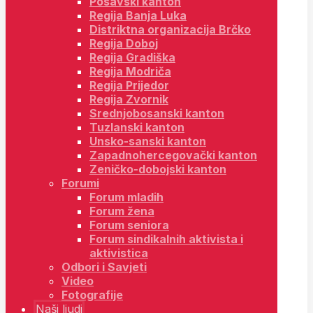
Posavski kanton
Regija Banja Luka
Distriktna organizacija Brčko
Regija Doboj
Regija Gradiška
Regija Modriča
Regija Prijedor
Regija Zvornik
Srednjobosanski kanton
Tuzlanski kanton
Unsko-sanski kanton
Zapadnohercegovački kanton
Zeničko-dobojski kanton
Forumi
Forum mladih
Forum žena
Forum seniora
Forum sindikalnih aktivista i
aktivistica
Odbori i Savjeti
Video
Fotografije
Naši ljudi