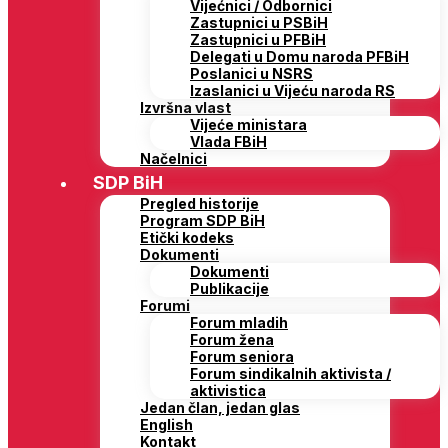
Vijećnici / Odbornici
Zastupnici u PSBiH
Zastupnici u PFBiH
Delegati u Domu naroda PFBiH
Poslanici u NSRS
Izaslanici u Vijeću naroda RS
Izvršna vlast
Vijeće ministara
Vlada FBiH
Načelnici
SDP BiH
Pregled historije
Program SDP BiH
Etički kodeks
Dokumenti
Dokumenti
Publikacije
Forumi
Forum mladih
Forum žena
Forum seniora
Forum sindikalnih aktivista /
aktivistica
Jedan član, jedan glas
English
Kontakt