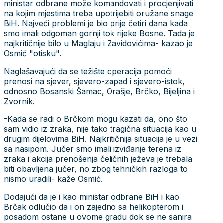
ministar odbrane može komandovati i procjenjivati
na kojim mjestima treba upotrijebiti oružane snage
BiH. Najveći problemi je bio prije četiri dana kada
smo imali odgoman gornji tok rijeke Bosne. Tada je
najkritičnije bilo u Maglaju i Zavidovićima- kazao je
Osmić "otisku".
Naglašavajući da se težište operacija pomoći
prenosi na sjever, sjevero-zapad i sjevero-istok,
odnosno Bosanski Šamac, Orašje, Brčko, Bijeljina i
Zvornik.
-Kada se radi o Brčkom mogu kazati da, ono što
sam vidio iz zraka, nije tako tragična situacija kao u
drugim dijelovima BiH. Najkritičnija situacija je u vezi
sa nasipom. Jučer smo imali izviđanje terena iz
zraka i akcija prenošenja čeličnih ježeva je trebala
biti obavljena jučer, no zbog tehničkih razloga to
nismo uradili- kaže Osmić.
Dodajući da je i kao ministar odbrane BiH i kao
Brčak odlučio da i on zajedno sa helikopterom i
posadom ostane u ovome gradu dok se ne sanira