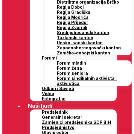
Distriktna organizacija Brčko
Regija Doboj
Regija Gradiška
Regija Modriča
Regija Prijedor
Regija Zvornik
Srednjobosanski kanton
Tuzlanski kanton
Unsko-sanski kanton
Zapadnohercegovački kanton
Zeničko-dobojski kanton
Forumi
Forum mladih
Forum žena
Forum seniora
Forum sindikalnih aktivista i
aktivistica
Odbori i Savjeti
Video
Fotografije
Naši ljudi
Predsjednik
Generalni sekretar
Zamjenici predsjednika SDP BiH
Predsjedništvo
Glavni odbor