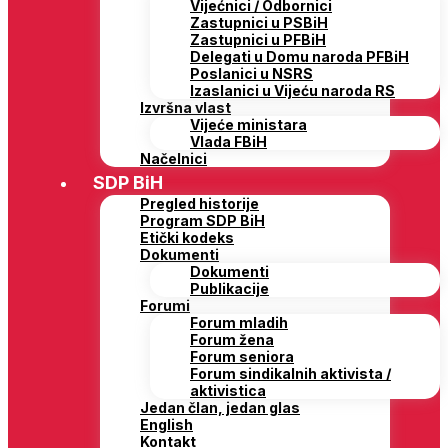
Vijećnici / Odbornici
Zastupnici u PSBiH
Zastupnici u PFBiH
Delegati u Domu naroda PFBiH
Poslanici u NSRS
Izaslanici u Vijeću naroda RS
Izvršna vlast
Vijeće ministara
Vlada FBiH
Načelnici
SDP BiH
Pregled historije
Program SDP BiH
Etički kodeks
Dokumenti
Dokumenti
Publikacije
Forumi
Forum mladih
Forum žena
Forum seniora
Forum sindikalnih aktivista /
aktivistica
Jedan član, jedan glas
English
Kontakt