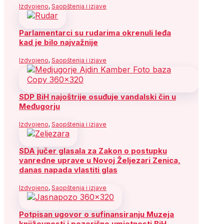
Izdvojeno
,
Saopštenja i izjave
Parlamentarci su rudarima okrenuli leđa
kad je bilo najvažnije
Izdvojeno
,
Saopštenja i izjave
SDP BiH najoštrije osuđuje vandalski čin u
Međugorju
Izdvojeno
,
Saopštenja i izjave
SDA jučer glasala za Zakon o postupku
vanredne uprave u Novoj Željezari Zenica,
danas napada vlastiti glas
Izdvojeno
,
Saopštenja i izjave
Potpisan ugovor o sufinansiranju Muzeja
književnosti i pozorišne umjetnosti BiH