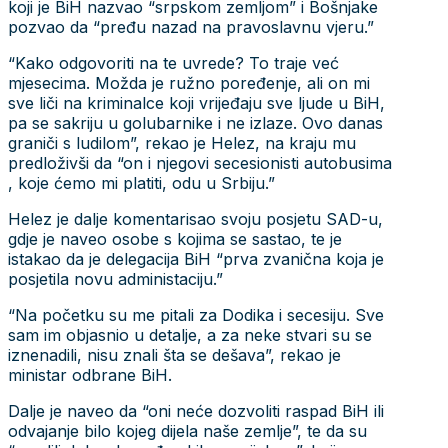
koji je BiH nazvao “srpskom zemljom” i Bošnjake
pozvao da “pređu nazad na pravoslavnu vjeru.”
“Kako odgovoriti na te uvrede? To traje već
mjesecima. Možda je ružno poređenje, ali on mi
sve liči na kriminalce koji vrijeđaju sve ljude u BiH,
pa se sakriju u golubarnike i ne izlaze. Ovo danas
graniči s ludilom”, rekao je Helez, na kraju mu
predloživši da “on i njegovi secesionisti autobusima
, koje ćemo mi platiti, odu u Srbiju.”
Helez je dalje komentarisao svoju posjetu SAD-u,
gdje je naveo osobe s kojima se sastao, te je
istakao da je delegacija BiH “prva zvanična koja je
posjetila novu administaciju.”
“Na početku su me pitali za Dodika i secesiju. Sve
sam im objasnio u detalje, a za neke stvari su se
iznenadili, nisu znali šta se dešava”, rekao je
ministar odbrane BiH.
Dalje je naveo da “oni neće dozvoliti raspad BiH ili
odvajanje bilo kojeg dijela naše zemlje”, te da su