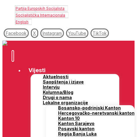
Partija Europskih Socijalista
Socijalistička Internacionala
English
Facebook
X
Instagram
YouTube
TikTok
Vijesti
Aktuelnosti
Saopštenja i izjave
Intervju
Kolumna/Blog
Drugi o nama
Lokalne organizacije
Bosansko-podrinjski Kanton
Hercegovačko-neretvanski kanton
Kanton 10
Kanton Sarajevo
Posavski kanton
Regija Banja Luka