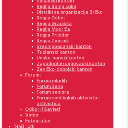
Posavski kanton
Regija Banja Luka
Distriktna organizacija Brčko
Regija Doboj
Regija Gradiška
Regija Modriča
Regija Prijedor
Regija Zvornik
Srednjobosanski kanton
Tuzlanski kanton
Unsko-sanski kanton
Zapadnohercegovački kanton
Zeničko-dobojski kanton
Forumi
Forum mladih
Forum žena
Forum seniora
Forum sindikalnih aktivista i
aktivistica
Odbori i Savjeti
Video
Fotografije
Naši ljudi