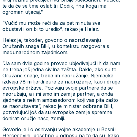
te da će se time oslabiti i Dodik, “na koga ima
ogroman utjecaj.”
“Vučić mu može reći da za pet minuta sve
obustavi i on bi to uradio”, rekao je Helez.
Helez je, također, govorio o naoružavanju
Oružanih snaga BiH, u kontekstu razgovora s
međunarodnom zajednicom.
“Ja sam dvije godine proveo ubjeđivajući ih da nam
ne treba još jedna civilna zaštita. Dakle, ako su to
Oružane snage, treba im naoružanje. Njemačka
izdvaja 78 milijardi eura za naoružanje, kao i druge
evropske države. Pozivaju svoje partnere da se
naoružaju, a i mi smo im zemlja partner, a onda
sjednete s nekim ambasadorom koji vas pita zašto
se naoružavate”, rekao je ministar odbrane BiH,
potvrđujući još da su evropske zemlje spremne
donirati oružje našoj zemlji.
Govorio je i o osnivanju vojne akademije u Bosni i
Hercegovini, posebno u odnosu na to da su, kako