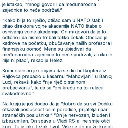
je istakao, “mnogi govorili da međunarodna
zajednica to neće podržati.”
“Kako bi ja to riješio, otišao sam u NATO štab i
pitao direktora vojne akademije NATO štaba o
osnivanju vojne akademije. On mi govori da je to
odlično i da nismo trebali toliko čekati. Obećao je
kadrove na početku, obučavanje naših profesora i
finansijsku pomoć. Mene su ubjeđivali da
međunarodna zajednica to neće podržati, a niko ih
nije ni pitao”, rekao je Helez.
Komentarisao je i objavu da se dio helikoptera iz
Rajlovca prebacio u kasarnu “Mahovljani” u Banjoj
Luci, rekavši kako “nije riječ o stalnom
prebacivanju”, te da se “oni kreću na toj relaciji
svakodnevno.”
Na kraju je još dodao da je “dobro da su svi Dodiku
otkazali poslušnost osim porodice, prijatelja i par
stranačkih poslušnika.” “On je nervozan, izluđen i
izbezumljen. On spava u Vladi RS-a, ne smije otići
kući. To je jako težak život. Više se on može kretati