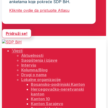
anketama koje pokreće SDP BiH.
Kliknite ovdje da pristupite Atlasu
Pridruži se!
Vijesti
Aktuelnosti
Saopštenja i izjave
Intervju
Kolumna/Blog
Drugi o nama
Lokalne organizacije
Bosansko-podrinjski Kanton
Hercegovačko-neretvanski
kanton
Kanton 10
Kanton Sarajevo