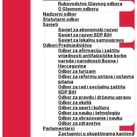
Rukovodstvo Glavnog odbora
O Glavnom odboru
Nadzorni odbor
Statutarni odbor
Savjeti
Savjet za ekonomski razvoj
Savjet za razvoj SDP BiH
Savjet za lokalnu samoupravu
Odbori Predsjedništva
Odbor za afirmaciju i zaštitu
vrijednosti antifašističke borbe
naroda i narodnosti Bosne i
Hercegovine
Odbor za turizam
Odbor za reformu ustava i ustavna
pitanja
Odbor za rad i socijalnu zaštitu
SDP BiH
Odbor za pravdu i državnu upravu
Odbor za okoliš
Odbor za sport i kulturu
Odbor za nauku i tehnologiju
Odbor za obrazovanje i nauku
Odbor za zdravstvo
Parlamentarci
Zastupnici u skupštinama kantona