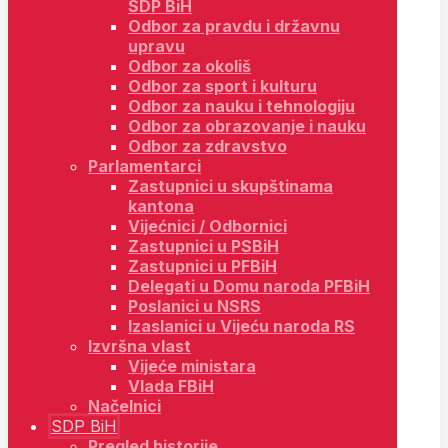
SDP BiH
Odbor za pravdu i državnu
upravu
Odbor za okoliš
Odbor za sport i kulturu
Odbor za nauku i tehnologiju
Odbor za obrazovanje i nauku
Odbor za zdravstvo
Parlamentarci
Zastupnici u skupštinama
kantona
Vijećnici / Odbornici
Zastupnici u PSBiH
Zastupnici u PFBiH
Delegati u Domu naroda PFBiH
Poslanici u NSRS
Izaslanici u Vijeću naroda RS
Izvršna vlast
Vijeće ministara
Vlada FBiH
Načelnici
SDP BiH
Pregled historije