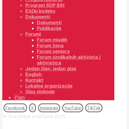
Program SDP BiH
Etički kodeks
Dokumenti
Dokumenti
Publikacije
Forumi
Forum mladih
Forum žena
Forum seniora
Forum sindikalnih aktivista /
aktivistica
Jedan član, jedan glas
English
Kontakt
Lokalne organizacije
Glas slobode
Plan
Facebook
X
Instagram
YouTube
TikTok
© Sva prava pridržana 2026