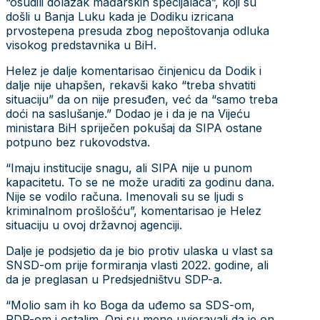
“osudili dolazak mađarskih specijalaca”, koji su
došli u Banja Luku kada je Dodiku izricana
prvostepena presuda zbog nepoštovanja odluka
visokog predstavnika u BiH.
Helez je dalje komentarisao činjenicu da Dodik i
dalje nije uhapšen, rekavši kako “treba shvatiti
situaciju” da on nije presuđen, već da “samo treba
doći na saslušanje.” Dodao je i da je na Vijeću
ministara BiH spriječen pokušaj da SIPA ostane
potpuno bez rukovodstva.
“Imaju institucije snagu, ali SIPA nije u punom
kapacitetu. To se ne može uraditi za godinu dana.
Nije se vodilo računa. Imenovali su se ljudi s
kriminalnom prošlošću”, komentarisao je Helez
situaciju u ovoj državnoj agenciji.
Dalje je podsjetio da je bio protiv ulaska u vlast sa
SNSD-om prije formiranja vlasti 2022. godine, ali
da je preglasan u Predsjedništvu SDP-a.
“Molio sam ih ko Boga da uđemo sa SDS-om,
PDP-om i ostalim. Oni su mene uvjeravali da je on