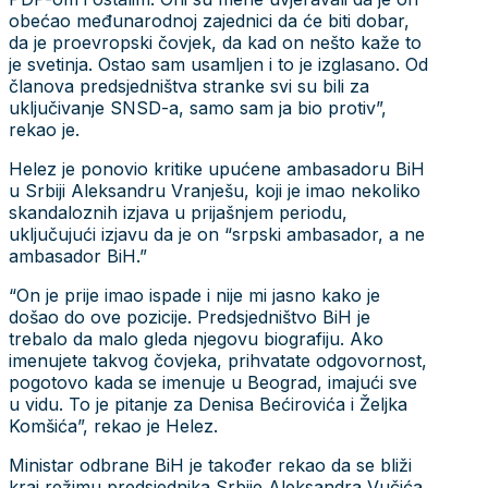
obećao međunarodnoj zajednici da će biti dobar,
da je proevropski čovjek, da kad on nešto kaže to
je svetinja. Ostao sam usamljen i to je izglasano. Od
članova predsjedništva stranke svi su bili za
uključivanje SNSD-a, samo sam ja bio protiv”,
rekao je.
Helez je ponovio kritike upućene ambasadoru BiH
u Srbiji Aleksandru Vranješu, koji je imao nekoliko
skandaloznih izjava u prijašnjem periodu,
uključujući izjavu da je on “srpski ambasador, a ne
ambasador BiH.”
“On je prije imao ispade i nije mi jasno kako je
došao do ove pozicije. Predsjedništvo BiH je
trebalo da malo gleda njegovu biografiju. Ako
imenujete takvog čovjeka, prihvatate odgovornost,
pogotovo kada se imenuje u Beograd, imajući sve
u vidu. To je pitanje za Denisa Bećirovića i Željka
Komšića”, rekao je Helez.
Ministar odbrane BiH je također rekao da se bliži
kraj režimu predsjednika Srbije Aleksandra Vučića,