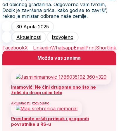
od običnog građanina. Odgovorno vam tvrdim,
Dodik je završena priča, kako god se to završi”,
rekao je ministar odbrane naše zemlje.
30 Aprila 2025
Aktuelnosti
Izdvojeno
Facebook
X
Linkedin
Whatsapp
Email
Print
Shortlink
Možda vas zanima
Imamović: Ne čini drugome ono što ne
želiš da drugi učini tebi
Aktuelnosti
,
Izdvojeno
Prestanite vršiti pritisak i progoniti
povratnike u RS-u