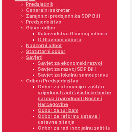
Predsjednik
Generalni sekretar
Zamjenici predsjednika SDP BiH
Predsjedništvo
Glavni odbor
Rukovodstvo Glavnog odbora
O Glavnom odboru
Nadzorni odbor
Statutarni odbor
Savjeti
Savjet za ekonomski razvoj
Savjet za razvoj SDP BiH
Savjet za lokalnu samoupravu
Odbori Predsjedništva
Odbor za afirmaciju i zaštitu
vrijednosti antifašističke borbe
naroda i narodnosti Bosne i
Hercegovine
Odbor za turizam
Odbor za reformu ustava i
ustavna pitanja
Odbor za rad i socijalnu zaštitu