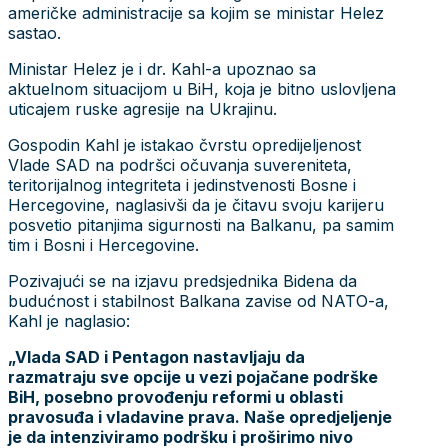
američke administracije sa kojim se ministar Helez
sastao.
Ministar Helez je i dr. Kahl-a upoznao sa
aktuelnom situacijom u BiH, koja je bitno uslovljena
uticajem ruske agresije na Ukrajinu.
Gospodin Kahl je istakao čvrstu opredijeljenost
Vlade SAD na podršci očuvanja suvereniteta,
teritorijalnog integriteta i jedinstvenosti Bosne i
Hercegovine, naglasivši da je čitavu svoju karijeru
posvetio pitanjima sigurnosti na Balkanu, pa samim
tim i Bosni i Hercegovine.
Pozivajući se na izjavu predsjednika Bidena da
budućnost i stabilnost Balkana zavise od NATO-a,
Kahl je naglasio:
„Vlada SAD i Pentagon nastavljaju da
razmatraju sve opcije u vezi pojačane podrške
BiH, posebno provođenju reformi u oblasti
pravosuđa i vladavine prava. Naše opredjeljenje
je da intenziviramo podršku i proširimo nivo