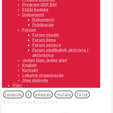
Program SDP BiH
Etički kodeks
Dokumenti
Dokumenti
Publikacije
Forumi
Forum mladih
Forum žena
Forum seniora
Forum sindikalnih aktivista /
aktivistica
Jedan član, jedan glas
English
Kontakt
Lokalne organizacije
Glas slobode
Plan
Facebook
X
Instagram
YouTube
TikTok
© Sva prava pridržana 2026