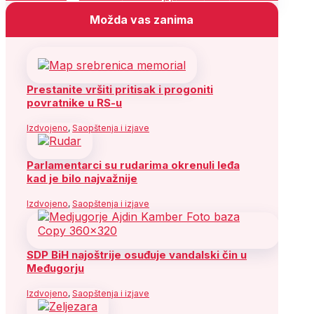
Možda vas zanima
Prestanite vršiti pritisak i progoniti
povratnike u RS-u
Izdvojeno
,
Saopštenja i izjave
Parlamentarci su rudarima okrenuli leđa
kad je bilo najvažnije
Izdvojeno
,
Saopštenja i izjave
SDP BiH najoštrije osuđuje vandalski čin u
Međugorju
Izdvojeno
,
Saopštenja i izjave