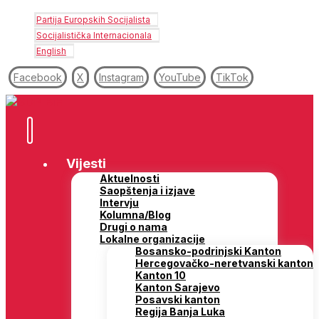
Partija Europskih Socijalista
Socijalistička Internacionala
English
Facebook
X
Instagram
YouTube
TikTok
Vijesti
Aktuelnosti
Saopštenja i izjave
Intervju
Kolumna/Blog
Drugi o nama
Lokalne organizacije
Bosansko-podrinjski Kanton
Hercegovačko-neretvanski kanton
Kanton 10
Kanton Sarajevo
Posavski kanton
Regija Banja Luka