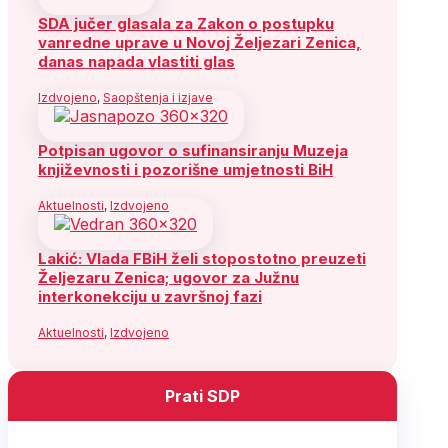
SDA jučer glasala za Zakon o postupku
vanredne uprave u Novoj Željezari Zenica,
danas napada vlastiti glas
Izdvojeno
,
Saopštenja i izjave
Potpisan ugovor o sufinansiranju Muzeja
književnosti i pozorišne umjetnosti BiH
Aktuelnosti
,
Izdvojeno
Lakić: Vlada FBiH želi stopostotno preuzeti
Željezaru Zenica; ugovor za Južnu
interkonekciju u završnoj fazi
Aktuelnosti
,
Izdvojeno
Prati SDP