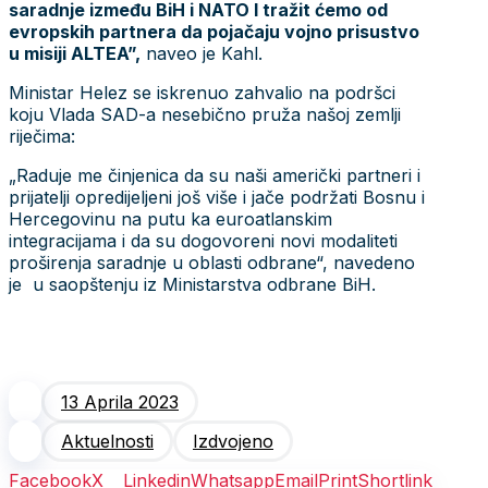
saradnje između BiH i NATO I tražit ćemo od
evropskih partnera da pojačaju vojno prisustvo
u misiji ALTEA”,
naveo je Kahl.
Ministar Helez se iskrenuo zahvalio na podršci
koju Vlada SAD-a nesebično pruža našoj zemlji
riječima:
„Raduje me činjenica da su naši američki partneri i
prijatelji opredijeljeni još više i jače podržati Bosnu i
Hercegovinu na putu ka euroatlanskim
integracijama i da su dogovoreni novi modaliteti
proširenja saradnje u oblasti odbrane“, navedeno
je u saopštenju iz Ministarstva odbrane BiH.
13 Aprila 2023
Aktuelnosti
Izdvojeno
Facebook
X
Linkedin
Whatsapp
Email
Print
Shortlink