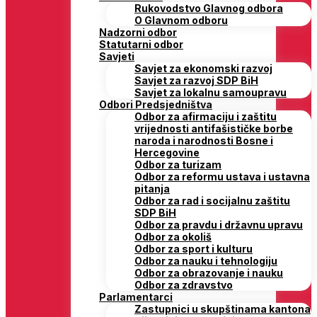
Rukovodstvo Glavnog odbora
O Glavnom odboru
Nadzorni odbor
Statutarni odbor
Savjeti
Savjet za ekonomski razvoj
Savjet za razvoj SDP BiH
Savjet za lokalnu samoupravu
Odbori Predsjedništva
Odbor za afirmaciju i zaštitu
vrijednosti antifašističke borbe
naroda i narodnosti Bosne i
Hercegovine
Odbor za turizam
Odbor za reformu ustava i ustavna
pitanja
Odbor za rad i socijalnu zaštitu
SDP BiH
Odbor za pravdu i državnu upravu
Odbor za okoliš
Odbor za sport i kulturu
Odbor za nauku i tehnologiju
Odbor za obrazovanje i nauku
Odbor za zdravstvo
Parlamentarci
Zastupnici u skupštinama kantona