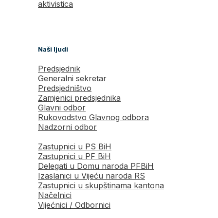
aktivistica
Naši ljudi
Predsjednik
Generalni sekretar
Predsjedništvo
Zamjenici predsjednika
Glavni odbor
Rukovodstvo Glavnog odbora
Nadzorni odbor
Zastupnici u PS BiH
Zastupnici u PF BiH
Delegati u Domu naroda PFBiH
Izaslanici u Vijeću naroda RS
Zastupnici u skupštinama kantona
Načelnici
Vijećnici / Odbornici