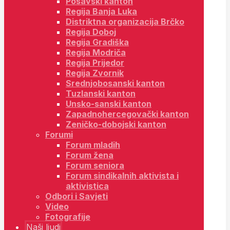
Posavski kanton
Regija Banja Luka
Distriktna organizacija Brčko
Regija Doboj
Regija Gradiška
Regija Modriča
Regija Prijedor
Regija Zvornik
Srednjobosanski kanton
Tuzlanski kanton
Unsko-sanski kanton
Zapadnohercegovački kanton
Zeničko-dobojski kanton
Forumi
Forum mladih
Forum žena
Forum seniora
Forum sindikalnih aktivista i
aktivistica
Odbori i Savjeti
Video
Fotografije
Naši ljudi