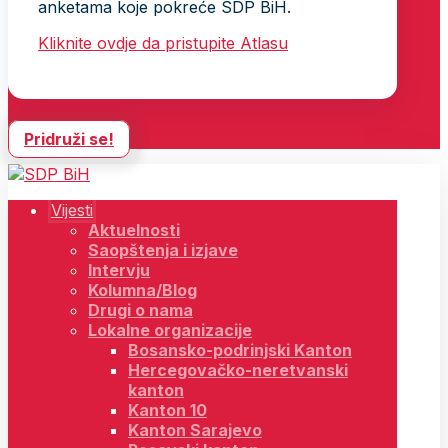
anketama koje pokreće SDP BiH.
Kliknite ovdje da pristupite Atlasu
Pridruži se!
Vijesti
Aktuelnosti
Saopštenja i izjave
Intervju
Kolumna/Blog
Drugi o nama
Lokalne organizacije
Bosansko-podrinjski Kanton
Hercegovačko-neretvanski
kanton
Kanton 10
Kanton Sarajevo