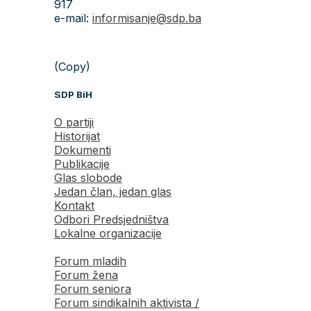
917
e-mail:
informisanje@sdp.ba
(Copy)
SDP BiH
O partiji
Historijat
Dokumenti
Publikacije
Glas slobode
Jedan član, jedan glas
Kontakt
Odbori Predsjedništva
Lokalne organizacije
Forum mladih
Forum žena
Forum seniora
Forum sindikalnih aktivista /