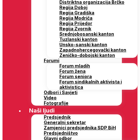
Distriktna organizacija Brčko
Regija Doboj
Regija Gradiška
Regija Modriča
Regija Prijedor
Regija Zvornik
Srednjobosanski kanton
Tuzlanski kanton
Unsko-sanski kanton
Zapadnohercegovački kanton
Zeničko-dobojski kanton
Forumi
Forum mladih
Forum žena
Forum seniora
Forum sindikalnih aktivista i
aktivistica
Odbori i Savjeti
Video
Fotografije
Naši ljudi
Predsjednik
Generalni sekretar
Zamjenici predsjednika SDP BiH
Predsjedništvo
Glavni odbor