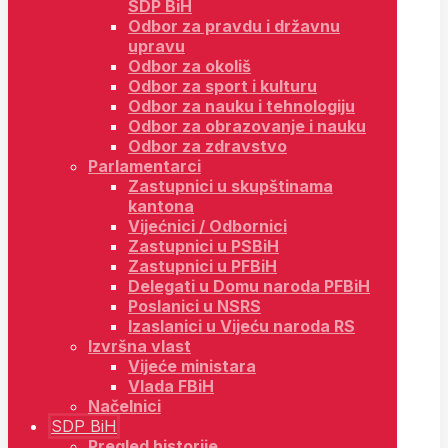
SDP BiH
Odbor za pravdu i državnu
upravu
Odbor za okoliš
Odbor za sport i kulturu
Odbor za nauku i tehnologiju
Odbor za obrazovanje i nauku
Odbor za zdravstvo
Parlamentarci
Zastupnici u skupštinama
kantona
Vijećnici / Odbornici
Zastupnici u PSBiH
Zastupnici u PFBiH
Delegati u Domu naroda PFBiH
Poslanici u NSRS
Izaslanici u Vijeću naroda RS
Izvršna vlast
Vijeće ministara
Vlada FBiH
Načelnici
SDP BiH
Pregled historije