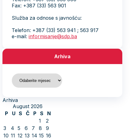
Fax: +387 (33) 563 901
Služba za odnose s javnošću:
Telefon: +387 (33) 563 941 ; 563 917
e-mail:
informisanje@sdp.ba
Arhiva
Arhiva
Arhiva
August 2026
P
U
S
Č
P
S
N
1
2
3
4
5
6
7
8
9
10
11
12
13
14
15
16