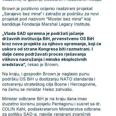
Brown je pozitivno ocijenio realizirani projekat
„Sarajevo bez mina“ i zatražio je podršku za novi
projekat pod nazivom “Mostar bez mina” koji
kandiduje Fondacija Marshal Legacy Institute.
„Vlada SAD spremna je podržati jačanje
državnih institucija BiH, prvenstveno OS BiH
kroz nove projekte za njihovo opremanje, koji će
uskoro od strane Kongresa biti razmatrani. I
dalje ćemo podržavati proces rješavanja
viškova naoružanja i minsko eksplozivnih
sredstava“,
rekao je Brown.
Na kraju, i gospodin Brown je naglasio punu
podršku OS BiH u dostizanju NATO standarda i
ostvarenju strateškog cilja Bosne i Hercegovine,
na čemu se ministar Helez zahvalio.
Ministar odbrane BiH je na kraju dana imao
izuzetno korisnu posjetu Pentagonu i susret sa dr.
COLIN Kahl, podsekretarom Ministarstva odbrane
za politiku SAD-a, najviše rangirani zvaničnik