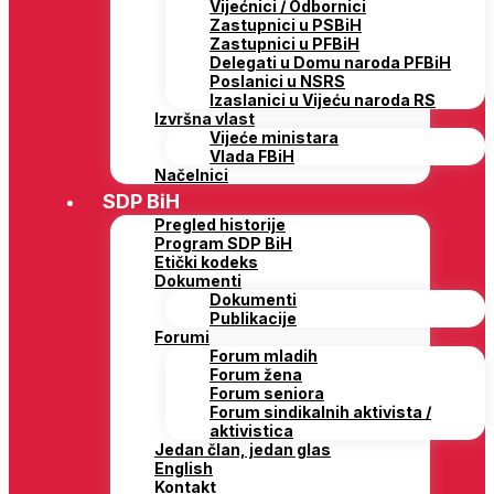
Vijećnici / Odbornici
Zastupnici u PSBiH
Zastupnici u PFBiH
Delegati u Domu naroda PFBiH
Poslanici u NSRS
Izaslanici u Vijeću naroda RS
Izvršna vlast
Vijeće ministara
Vlada FBiH
Načelnici
SDP BiH
Pregled historije
Program SDP BiH
Etički kodeks
Dokumenti
Dokumenti
Publikacije
Forumi
Forum mladih
Forum žena
Forum seniora
Forum sindikalnih aktivista /
aktivistica
Jedan član, jedan glas
English
Kontakt