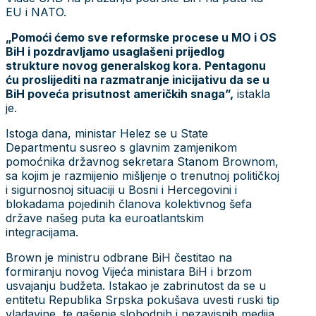
EU i NATO.
„Pomoći ćemo sve reformske procese u MO i OS
BiH i pozdravljamo usaglašeni prijedlog
strukture novog generalskog kora. Pentagonu
ću proslijediti na razmatranje inicijativu da se u
BiH poveća prisutnost američkih snaga”,
istakla
je.
Istoga dana, ministar Helez se u State
Departmentu susreo s glavnim zamjenikom
pomoćnika državnog sekretara Stanom Brownom,
sa kojim je razmijenio mišljenje o trenutnoj političkoj
i sigurnosnoj situaciji u Bosni i Hercegovini i
blokadama pojedinih članova kolektivnog šefa
države našeg puta ka euroatlantskim
integracijama.
Brown je ministru odbrane BiH čestitao na
formiranju novog Vijeća ministara BiH i brzom
usvajanju budžeta. Istakao je zabrinutost da se u
entitetu Republika Srpska pokušava uvesti ruski tip
vladavine, te gašenje slobodnih i nezavisnih medija.