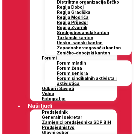
Distriktna organizacija Brčko
Regija Doboj
Regija Gradiška
Regija Modriča
Regija Prijedor
Regija Zvornik
Srednjobosanski kanton
Tuzlanski kanton
Unsko-sanski kanton
Zapadnohercegovački kanton
Zeničko-dobojski kanton
Forumi
Forum mladih
Forum žena
Forum seniora
Forum sindikalnih aktivista i
aktivistica
Odbori i Savjeti
Video
Fotografije
Naši ljudi
Predsjednik
Generalni sekretar
Zamjenici predsjednika SDP BiH
Predsjedništvo
Glavni odbor