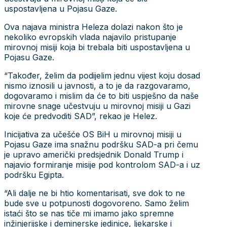
uspostavljena u Pojasu Gaze.
Ova najava ministra Heleza dolazi nakon što je
nekoliko evropskih vlada najavilo pristupanje
mirovnoj misiji koja bi trebala biti uspostavljena u
Pojasu Gaze.
“Također, želim da podijelim jednu vijest koju dosad
nismo iznosili u javnosti, a to je da razgovaramo,
dogovaramo i mislim da će to biti uspješno da naše
mirovne snage učestvuju u mirovnoj misiji u Gazi
koje će predvoditi SAD”, rekao je Helez.
Inicijativa za učešće OS BiH u mirovnoj misiji u
Pojasu Gaze ima snažnu podršku SAD-a pri čemu
je upravo američki predsjednik Donald Trump i
najavio formiranje misije pod kontrolom SAD-a i uz
podršku Egipta.
“Ali dalje ne bi htio komentarisati, sve dok to ne
bude sve u potpunosti dogovoreno. Samo želim
istaći što se nas tiče mi imamo jako spremne
inžinjerijske i deminerske jedinice, ljekarske i