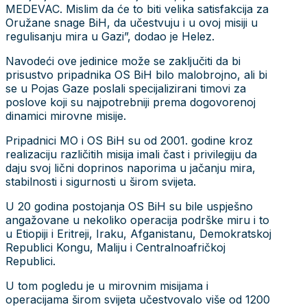
MEDEVAC. Mislim da će to biti velika satisfakcija za
Oružane snage BiH, da učestvuju i u ovoj misiji u
regulisanju mira u Gazi”, dodao je Helez.
Navodeći ove jedinice može se zaključiti da bi
prisustvo pripadnika OS BiH bilo malobrojno, ali bi
se u Pojas Gaze poslali specijalizirani timovi za
poslove koji su najpotrebniji prema dogovorenoj
dinamici mirovne misije.
Pripadnici MO i OS BiH su od 2001. godine kroz
realizaciju različitih misija imali čast i privilegiju da
daju svoj lični doprinos naporima u jačanju mira,
stabilnosti i sigurnosti u širom svijeta.
U 20 godina postojanja OS BiH su bile uspješno
angažovane u nekoliko operacija podrške miru i to
u Etiopiji i Eritreji, Iraku, Afganistanu, Demokratskoj
Republici Kongu, Maliju i Centralnoafričkoj
Republici.
U tom pogledu je u mirovnim misijama i
operacijama širom svijeta učestvovalo više od 1200