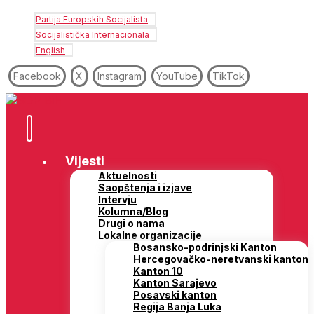
Partija Europskih Socijalista
Socijalistička Internacionala
English
Facebook
X
Instagram
YouTube
TikTok
Vijesti
Aktuelnosti
Saopštenja i izjave
Intervju
Kolumna/Blog
Drugi o nama
Lokalne organizacije
Bosansko-podrinjski Kanton
Hercegovačko-neretvanski kanton
Kanton 10
Kanton Sarajevo
Posavski kanton
Regija Banja Luka