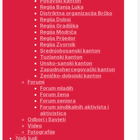
Posavski kanton
Regija Banja Luka
Distriktna organizacija Brčko
Regija Doboj
Regija Gradiška
Regija Modriča
Regija Prijedor
Regija Zvornik
Srednjobosanski kanton
Tuzlanski kanton
Unsko-sanski kanton
Zapadnohercegovački kanton
Zeničko-dobojski kanton
Forumi
Forum mladih
Forum žena
Forum seniora
Forum sindikalnih aktivista i
aktivistica
Odbori i Savjeti
Video
Fotografije
Naši ljudi