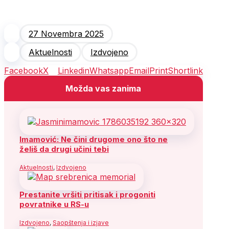
27 Novembra 2025
Aktuelnosti
Izdvojeno
Facebook
X
Linkedin
Whatsapp
Email
Print
Shortlink
Možda vas zanima
Imamović: Ne čini drugome ono što ne
želiš da drugi učini tebi
Aktuelnosti
,
Izdvojeno
Prestanite vršiti pritisak i progoniti
povratnike u RS-u
Izdvojeno
,
Saopštenja i izjave