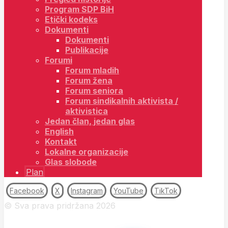
Program SDP BiH
Etički kodeks
Dokumenti
Dokumenti
Publikacije
Forumi
Forum mladih
Forum žena
Forum seniora
Forum sindikalnih aktivista /
aktivistica
Jedan član, jedan glas
English
Kontakt
Lokalne organizacije
Glas slobode
Plan
Facebook
X
Instagram
YouTube
TikTok
© Sva prava pridržana 2026