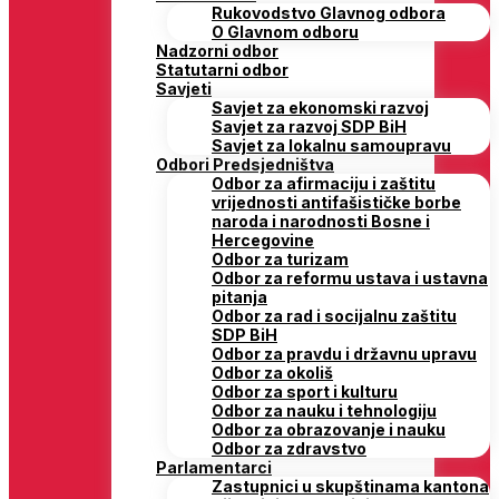
Rukovodstvo Glavnog odbora
O Glavnom odboru
Nadzorni odbor
Statutarni odbor
Savjeti
Savjet za ekonomski razvoj
Savjet za razvoj SDP BiH
Savjet za lokalnu samoupravu
Odbori Predsjedništva
Odbor za afirmaciju i zaštitu
vrijednosti antifašističke borbe
naroda i narodnosti Bosne i
Hercegovine
Odbor za turizam
Odbor za reformu ustava i ustavna
pitanja
Odbor za rad i socijalnu zaštitu
SDP BiH
Odbor za pravdu i državnu upravu
Odbor za okoliš
Odbor za sport i kulturu
Odbor za nauku i tehnologiju
Odbor za obrazovanje i nauku
Odbor za zdravstvo
Parlamentarci
Zastupnici u skupštinama kantona