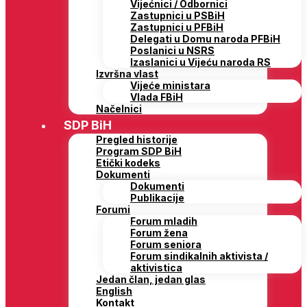
Vijećnici / Odbornici
Zastupnici u PSBiH
Zastupnici u PFBiH
Delegati u Domu naroda PFBiH
Poslanici u NSRS
Izaslanici u Vijeću naroda RS
Izvršna vlast
Vijeće ministara
Vlada FBiH
Načelnici
SDP BiH
Pregled historije
Program SDP BiH
Etički kodeks
Dokumenti
Dokumenti
Publikacije
Forumi
Forum mladih
Forum žena
Forum seniora
Forum sindikalnih aktivista /
aktivistica
Jedan član, jedan glas
English
Kontakt