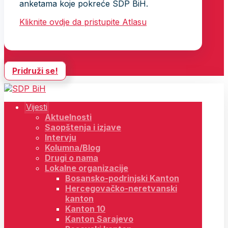
anketama koje pokreće SDP BiH.
Kliknite ovdje da pristupite Atlasu
Pridruži se!
Vijesti
Aktuelnosti
Saopštenja i izjave
Intervju
Kolumna/Blog
Drugi o nama
Lokalne organizacije
Bosansko-podrinjski Kanton
Hercegovačko-neretvanski
kanton
Kanton 10
Kanton Sarajevo