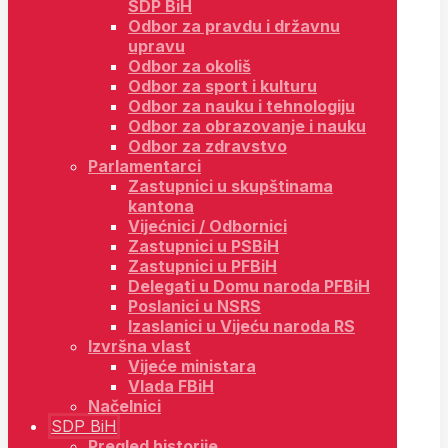
SDP BiH
Odbor za pravdu i državnu
upravu
Odbor za okoliš
Odbor za sport i kulturu
Odbor za nauku i tehnologiju
Odbor za obrazovanje i nauku
Odbor za zdravstvo
Parlamentarci
Zastupnici u skupštinama
kantona
Vijećnici / Odbornici
Zastupnici u PSBiH
Zastupnici u PFBiH
Delegati u Domu naroda PFBiH
Poslanici u NSRS
Izaslanici u Vijeću naroda RS
Izvršna vlast
Vijeće ministara
Vlada FBiH
Načelnici
SDP BiH
Pregled historije