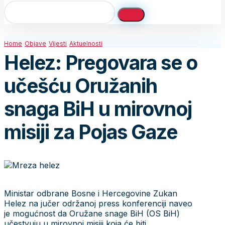
Home
Objave
Vijesti
Aktuelnosti
Helez: Pregovara se o
učešću Oružanih
snaga BiH u mirovnoj
misiji za Pojas Gaze
Ministar odbrane Bosne i Hercegovine Zukan
Helez na jučer održanoj press konferenciji naveo
je mogućnost da Oružane snage BiH (OS BiH)
učestvuju u mirovnoj misiji koja će biti