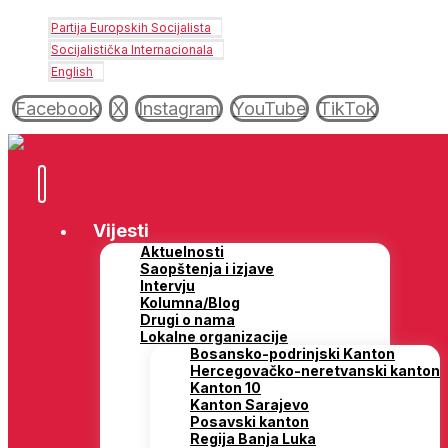
Partija Europskih Socijalista
Socijalistička Internacionala
English
Facebook
X
Instagram
YouTube
TikTok
Vijesti
Aktuelnosti
Saopštenja i izjave
Intervju
Kolumna/Blog
Drugi o nama
Lokalne organizacije
Bosansko-podrinjski Kanton
Hercegovačko-neretvanski kanton
Kanton 10
Kanton Sarajevo
Posavski kanton
Regija Banja Luka