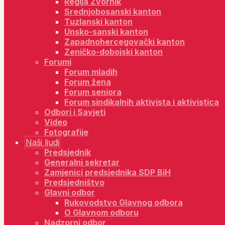
Regija Zvornik
Srednjobosanski kanton
Tuzlanski kanton
Unsko-sanski kanton
Zapadnohercegovački kanton
Zeničko-dobojski kanton
Forumi
Forum mladih
Forum žena
Forum seniora
Forum sindikalnih aktivista i aktivistica
Odbori i Savjeti
Video
Fotografije
Naši ljudi
Predsjednik
Generalni sekretar
Zamjenici predsjednika SDP BiH
Predsjedništvo
Glavni odbor
Rukovodstvo Glavnog odbora
O Glavnom odboru
Nadzorni odbor