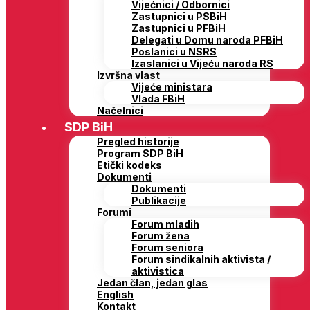
Vijećnici / Odbornici
Zastupnici u PSBiH
Zastupnici u PFBiH
Delegati u Domu naroda PFBiH
Poslanici u NSRS
Izaslanici u Vijeću naroda RS
Izvršna vlast
Vijeće ministara
Vlada FBiH
Načelnici
SDP BiH
Pregled historije
Program SDP BiH
Etički kodeks
Dokumenti
Dokumenti
Publikacije
Forumi
Forum mladih
Forum žena
Forum seniora
Forum sindikalnih aktivista /
aktivistica
Jedan član, jedan glas
English
Kontakt