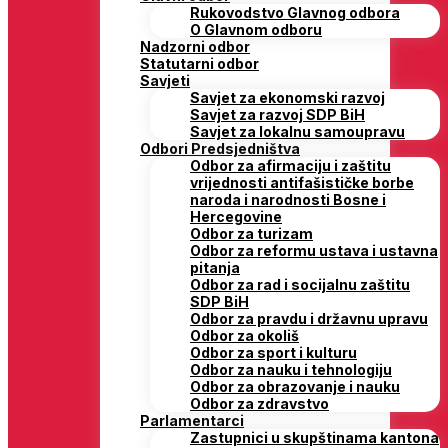
Rukovodstvo Glavnog odbora
O Glavnom odboru
Nadzorni odbor
Statutarni odbor
Savjeti
Savjet za ekonomski razvoj
Savjet za razvoj SDP BiH
Savjet za lokalnu samoupravu
Odbori Predsjedništva
Odbor za afirmaciju i zaštitu
vrijednosti antifašističke borbe
naroda i narodnosti Bosne i
Hercegovine
Odbor za turizam
Odbor za reformu ustava i ustavna
pitanja
Odbor za rad i socijalnu zaštitu
SDP BiH
Odbor za pravdu i državnu upravu
Odbor za okoliš
Odbor za sport i kulturu
Odbor za nauku i tehnologiju
Odbor za obrazovanje i nauku
Odbor za zdravstvo
Parlamentarci
Zastupnici u skupštinama kantona