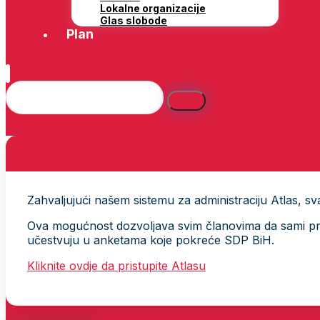
Lokalne organizacije
Glas slobode
Plan
Zahvaljujući našem sistemu za administraciju Atlas, svak
Ova mogućnost dozvoljava svim članovima da sami provj
učestvuju u anketama koje pokreće SDP BiH.
Kliknite ovdje da pristupite Atlasu