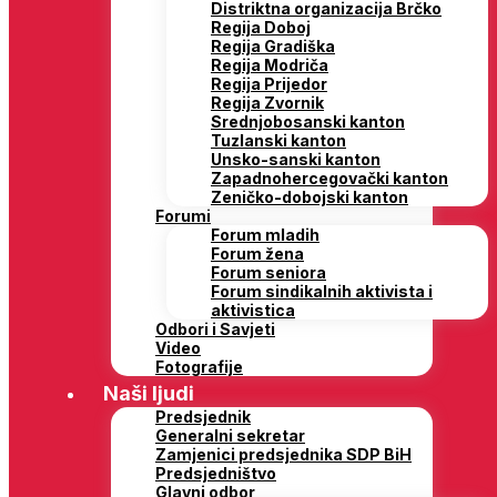
Distriktna organizacija Brčko
Regija Doboj
Regija Gradiška
Regija Modriča
Regija Prijedor
Regija Zvornik
Srednjobosanski kanton
Tuzlanski kanton
Unsko-sanski kanton
Zapadnohercegovački kanton
Zeničko-dobojski kanton
Forumi
Forum mladih
Forum žena
Forum seniora
Forum sindikalnih aktivista i
aktivistica
Odbori i Savjeti
Video
Fotografije
Naši ljudi
Predsjednik
Generalni sekretar
Zamjenici predsjednika SDP BiH
Predsjedništvo
Glavni odbor