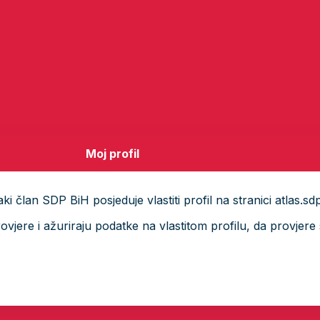
Moj profil
i član SDP BiH posjeduje vlastiti profil na stranici atlas.sd
ere i ažuriraju podatke na vlastitom profilu, da provjere s