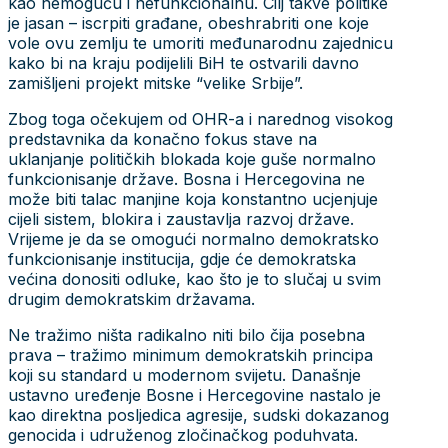
kao nemoguću i nefunkcionalnu. Cilj takve politike
je jasan – iscrpiti građane, obeshrabriti one koje
vole ovu zemlju te umoriti međunarodnu zajednicu
kako bi na kraju podijelili BiH te ostvarili davno
zamišljeni projekt mitske “velike Srbije”.
Zbog toga očekujem od OHR-a i narednog visokog
predstavnika da konačno fokus stave na
uklanjanje političkih blokada koje guše normalno
funkcionisanje države. Bosna i Hercegovina ne
može biti talac manjine koja konstantno ucjenjuje
cijeli sistem, blokira i zaustavlja razvoj države.
Vrijeme je da se omogući normalno demokratsko
funkcionisanje institucija, gdje će demokratska
većina donositi odluke, kao što je to slučaj u svim
drugim demokratskim državama.
Ne tražimo ništa radikalno niti bilo čija posebna
prava – tražimo minimum demokratskih principa
koji su standard u modernom svijetu. Današnje
ustavno uređenje Bosne i Hercegovine nastalo je
kao direktna posljedica agresije, sudski dokazanog
genocida i udruženog zločinačkog poduhvata.