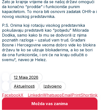
Zato je krajnje vrijeme da se našoj državi omogući
da konačno “prodiše” i funkcioniše punim
kapacitetom. To mora biti osnovni zadatak OHR-a i
novog visokog predstavnika.
P.S. Onima koji rotaciju visokog predstavnika
pokušavaju predstaviti kao “pobjedu” Milorada
Dodika, samo kako bi mu se dodvorili iz njima
poznatih razloga – uzalud vam trud. Građani
Bosne i Hercegovine veoma dobro vide ko blokira
državu te ko se ulizuje blokaderima, a ko se bori
da ona funkcioniše, i oni će na kraju odlučiti o
svemu“, naveo je Helez.
12 Maja 2026
Aktuelnosti
Izdvojeno
Facebook
X
Linkedin
Whatsapp
Email
Print
Shortlink
Možda vas zanima