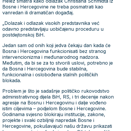
Helez smatra kako odlazak Christiana Schmidta iz
Bosne i Hercegovine ne treba posmatrati kao
vanredan ili dramatičan događaj.
„Dolazak i odlazak visokih predstavnika već
odavno predstavljaju uobičajenu proceduru u
postdejtonskoj BiH.
Jedan sam od onih koji jedva čekaju dan kada će
Bosna i Hercegovina funkcionisati bez stranog
intervencionizma i međunarodnog nadzora.
Međutim, da bi se za to stvorili uslovi, potrebno je
da Bosna i Hercegovina bude stabilna,
funkcionalna i oslobođena stalnih političkih
blokada.
Problem je što je sadašnje političko rukovodstvo
administrativnog dijela BiH, RS, i tri decenije nakon
agresije na Bosnu i Hercegovinu i dalje vođeno
istim ciljevima – podjelom Bosne i Hercegovine.
Godinama svjesno blokiraju institucije, zakone,
projekte i svaki ozbiljniji napredak Bosne i
Hercegovine, pokušavajući našu državu prikazati