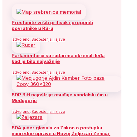
Prestanite vršiti pritisak i progoniti
povratnike u RS-u
Izdvojeno
,
Saopštenja i izjave
Parlamentarci su rudarima okrenuli leđa
kad je bilo najvažnije
Izdvojeno
,
Saopštenja i izjave
SDP BiH najoštrije osuđuje vandalski čin u
Međugorju
Izdvojeno
,
Saopštenja i izjave
SDA jučer glasala za Zakon o postupku
vanredne uprave u Novoj Željezari Zenica,