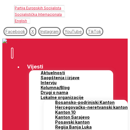
Partija Europskih Socijalista
Socijalistička Internacionala
English
Facebook
X
Instagram
YouTube
TikTok
Vijesti
Aktuelnosti
Saopštenja i izjave
Intervju
Kolumna/Blog
Drugi o nama
Lokalne organizacije
Bosansko-podrinjski Kanton
Hercegovačko-neretvanski kanton
Kanton 10
Kanton Sarajevo
Posavski kanton
Regija Banja Luka