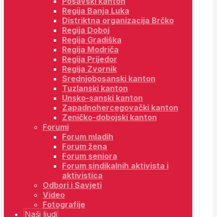
Posavski kanton
Regija Banja Luka
Distriktna organizacija Brčko
Regija Doboj
Regija Gradiška
Regija Modriča
Regija Prijedor
Regija Zvornik
Srednjobosanski kanton
Tuzlanski kanton
Unsko-sanski kanton
Zapadnohercegovački kanton
Zeničko-dobojski kanton
Forumi
Forum mladih
Forum žena
Forum seniora
Forum sindikalnih aktivista i
aktivistica
Odbori i Savjeti
Video
Fotografije
Naši ljudi