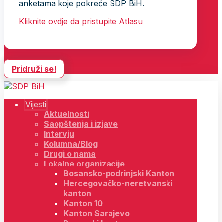
anketama koje pokreće SDP BiH.
Kliknite ovdje da pristupite Atlasu
Pridruži se!
Vijesti
Aktuelnosti
Saopštenja i izjave
Intervju
Kolumna/Blog
Drugi o nama
Lokalne organizacije
Bosansko-podrinjski Kanton
Hercegovačko-neretvanski
kanton
Kanton 10
Kanton Sarajevo