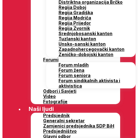
Distriktna organizacija Brčko
Regija Doboj
Regija Gradiška
Regija Modriča
Regija Prijedor
Regija Zvornik
Srednjobosanski kanton
Tuzlanski kanton
Unsko-sanski kanton
Zapadnohercegovački kanton
Zeničko-dobojski kanton
Forumi
Forum mladih
Forum žena
Forum seniora
Forum sindikalnih aktivista i
aktivistica
Odbori i Savjeti
Video
Fotografije
Naši ljudi
Predsjednik
Generalni sekretar
Zamjenici predsjednika SDP BiH
Predsjedništvo
Glavni odbor