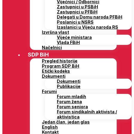
Vijećnici / Odbornici
Zastupnici u PSBiH
Zastupnici u PFBiH
Delegati u Domu naroda PFBiH
Poslanici u NSRS
Izaslanici u Vijeću naroda RS
Izvršna vlast
Vijeće ministara
Vlada FBiH
Načelnici
SDP BiH
Pregled historije
Program SDP BiH
Etički kodeks
Dokumenti
Dokumenti
Publikacije
Forumi
Forum mladih
Forum žena
Forum seniora
Forum sindikalnih aktivista /
aktivistica
Jedan član, jedan glas
English
Kontakt