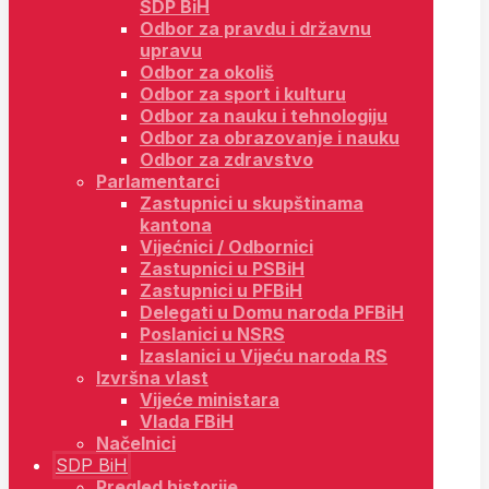
SDP BiH
Odbor za pravdu i državnu
upravu
Odbor za okoliš
Odbor za sport i kulturu
Odbor za nauku i tehnologiju
Odbor za obrazovanje i nauku
Odbor za zdravstvo
Parlamentarci
Zastupnici u skupštinama
kantona
Vijećnici / Odbornici
Zastupnici u PSBiH
Zastupnici u PFBiH
Delegati u Domu naroda PFBiH
Poslanici u NSRS
Izaslanici u Vijeću naroda RS
Izvršna vlast
Vijeće ministara
Vlada FBiH
Načelnici
SDP BiH
Pregled historije