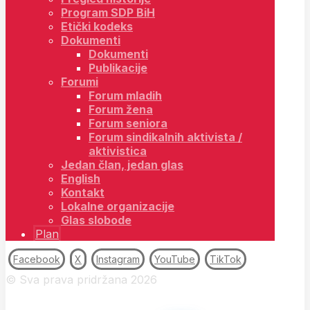
Program SDP BiH
Etički kodeks
Dokumenti
Dokumenti
Publikacije
Forumi
Forum mladih
Forum žena
Forum seniora
Forum sindikalnih aktivista /
aktivistica
Jedan član, jedan glas
English
Kontakt
Lokalne organizacije
Glas slobode
Plan
Facebook
X
Instagram
YouTube
TikTok
© Sva prava pridržana 2026