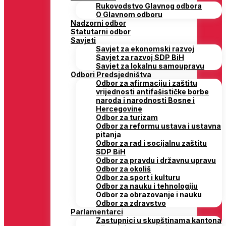
Rukovodstvo Glavnog odbora
O Glavnom odboru
Nadzorni odbor
Statutarni odbor
Savjeti
Savjet za ekonomski razvoj
Savjet za razvoj SDP BiH
Savjet za lokalnu samoupravu
Odbori Predsjedništva
Odbor za afirmaciju i zaštitu
vrijednosti antifašističke borbe
naroda i narodnosti Bosne i
Hercegovine
Odbor za turizam
Odbor za reformu ustava i ustavna
pitanja
Odbor za rad i socijalnu zaštitu
SDP BiH
Odbor za pravdu i državnu upravu
Odbor za okoliš
Odbor za sport i kulturu
Odbor za nauku i tehnologiju
Odbor za obrazovanje i nauku
Odbor za zdravstvo
Parlamentarci
Zastupnici u skupštinama kantona