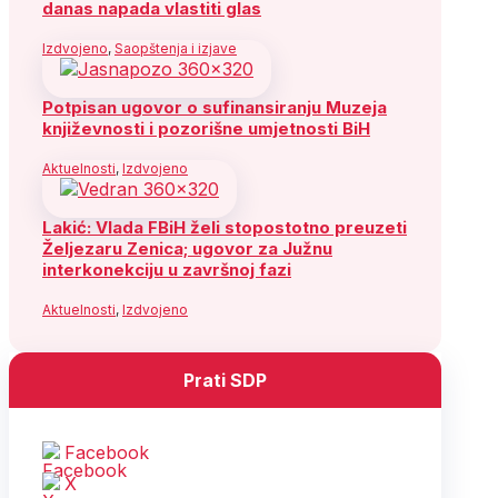
danas napada vlastiti glas
Izdvojeno
,
Saopštenja i izjave
Potpisan ugovor o sufinansiranju Muzeja
književnosti i pozorišne umjetnosti BiH
Aktuelnosti
,
Izdvojeno
Lakić: Vlada FBiH želi stopostotno preuzeti
Željezaru Zenica; ugovor za Južnu
interkonekciju u završnoj fazi
Aktuelnosti
,
Izdvojeno
Prati SDP
Facebook
X