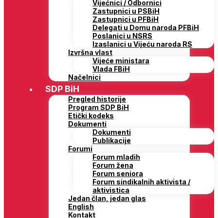
Vijećnici / Odbornici
Zastupnici u PSBiH
Zastupnici u PFBiH
Delegati u Domu naroda PFBiH
Poslanici u NSRS
Izaslanici u Vijeću naroda RS
Izvršna vlast
Vijeće ministara
Vlada FBiH
Načelnici
SDP BiH
Pregled historije
Program SDP BiH
Etički kodeks
Dokumenti
Dokumenti
Publikacije
Forumi
Forum mladih
Forum žena
Forum seniora
Forum sindikalnih aktivista /
aktivistica
Jedan član, jedan glas
English
Kontakt