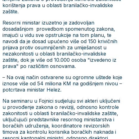
korištenja prava u oblasti branilačko-invalidske
zaštite.
Resorni ministar izuzetno je zadovoljan
dosadašnjom provedbom spomenutog zakona,
imajući u vidu sve opstrukcije na tom planu, te
navodi da je dosad upućeno više od 150 krivičnih
prijava protiv osumnjičenih za umiješanost u
nezakonitosti u oblasti branilačko-invalidske
zaštite, dok je više od 10.000 osoba "izvedeno iz
prava" po različitim osnovama.
– Na ovaj način ostvarene su ogromne uštede koje
iznose više od 54 miliona KM na godišnjem nivou –
potcrtava ministar Helez.
Na seminaru u Fojnici sudjeluju svi akteri uključeni
u provođenje zakona o reviziji, odnosno kontrole
zakonitosti u oblasti branilačko-invalidske zaštite,
uključujući predstavnike resornog ministarstva i
boračkih udruženja, koordinatore revizorskih
timova za kontrolu korisnika boračkih naknada i
resorni kantonalni ministri, odnosno direktori