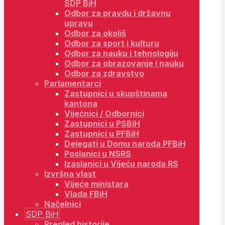
SDP BiH
Odbor za pravdu i državnu
upravu
Odbor za okoliš
Odbor za sport i kulturu
Odbor za nauku i tehnologiju
Odbor za obrazovanje i nauku
Odbor za zdravstvo
Parlamentarci
Zastupnici u skupštinama
kantona
Vijećnici / Odbornici
Zastupnici u PSBiH
Zastupnici u PFBiH
Delegati u Domu naroda PFBiH
Poslanici u NSRS
Izaslanici u Vijeću naroda RS
Izvršna vlast
Vijeće ministara
Vlada FBiH
Načelnici
SDP BiH
Pregled historije