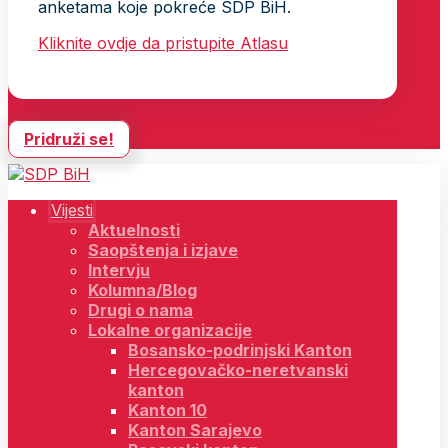
anketama koje pokreće SDP BiH.
Kliknite ovdje da pristupite Atlasu
Pridruži se!
Vijesti
Aktuelnosti
Saopštenja i izjave
Intervju
Kolumna/Blog
Drugi o nama
Lokalne organizacije
Bosansko-podrinjski Kanton
Hercegovačko-neretvanski
kanton
Kanton 10
Kanton Sarajevo