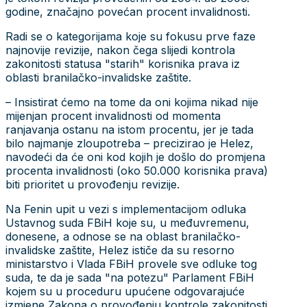
godine, značajno povećan procent invalidnosti.
Radi se o kategorijama koje su fokusu prve faze
najnovije revizije, nakon čega slijedi kontrola
zakonitosti statusa "starih" korisnika prava iz
oblasti branilačko-invalidske zaštite.
– Insistirat ćemo na tome da oni kojima nikad nije
mijenjan procent invalidnosti od momenta
ranjavanja ostanu na istom procentu, jer je tada
bilo najmanje zloupotreba – precizirao je Helez,
navodeći da će oni kod kojih je došlo do promjena
procenta invalidnosti (oko 50.000 korisnika prava)
biti prioritet u provođenju revizije.
Na Fenin upit u vezi s implementacijom odluka
Ustavnog suda FBiH koje su, u međuvremenu,
donesene, a odnose se na oblast branilačko-
invalidske zaštite, Helez ističe da su resorno
ministarstvo i Vlada FBiH provele sve odluke tog
suda, te da je sada "na potezu" Parlament FBiH
kojem su u proceduru upućene odgovarajuće
izmjene Zakona o provođenju kontrole zakonitosti