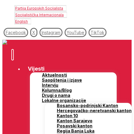
Partija Europskih Socijalista
Socijalistička Internacionala
English
Facebook
X
Instagram
YouTube
TikTok
Vijesti
Aktuelnosti
Saopštenja i izjave
Intervju
Kolumna/Blog
Drugi o nama
Lokalne organizacije
Bosansko-podrinjski Kanton
Hercegovačko-neretvanski kanton
Kanton 10
Kanton Sarajevo
Posavski kanton
Regija Banja Luka