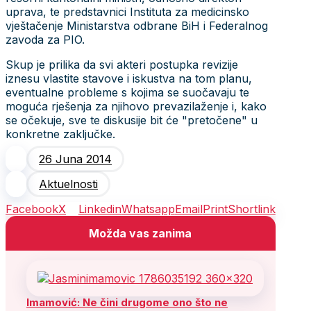
uprava, te predstavnici Instituta za medicinsko
vještačenje Ministarstva odbrane BiH i Federalnog
zavoda za PIO.
Skup je prilika da svi akteri postupka revizije
iznesu vlastite stavove i iskustva na tom planu,
eventualne probleme s kojima se suočavaju te
moguća rješenja za njihovo prevazilaženje i, kako
se očekuje, sve te diskusije bit će "pretočene" u
konkretne zaključke.
26 Juna 2014
Aktuelnosti
Facebook
X
Linkedin
Whatsapp
Email
Print
Shortlink
Možda vas zanima
Imamović: Ne čini drugome ono što ne