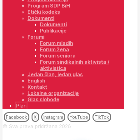
Program SDP BiH
Etički kodeks
Dokumenti
Dokumenti
Publikacije
Forumi
Forum mladih
Forum žena
Forum seniora
Forum sindikalnih aktivista /
aktivistica
Jedan član, jedan glas
English
Kontakt
Lokalne organizacije
Glas slobode
Plan
Facebook
X
Instagram
YouTube
TikTok
© Sva prava pridržana 2026