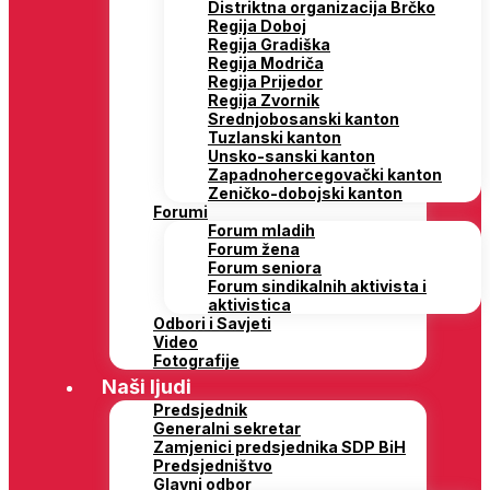
Distriktna organizacija Brčko
Regija Doboj
Regija Gradiška
Regija Modriča
Regija Prijedor
Regija Zvornik
Srednjobosanski kanton
Tuzlanski kanton
Unsko-sanski kanton
Zapadnohercegovački kanton
Zeničko-dobojski kanton
Forumi
Forum mladih
Forum žena
Forum seniora
Forum sindikalnih aktivista i
aktivistica
Odbori i Savjeti
Video
Fotografije
Naši ljudi
Predsjednik
Generalni sekretar
Zamjenici predsjednika SDP BiH
Predsjedništvo
Glavni odbor