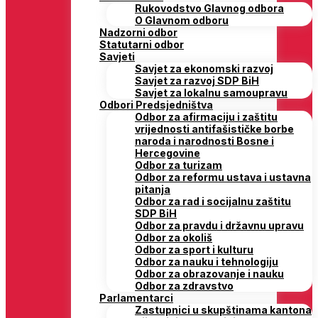
Rukovodstvo Glavnog odbora
O Glavnom odboru
Nadzorni odbor
Statutarni odbor
Savjeti
Savjet za ekonomski razvoj
Savjet za razvoj SDP BiH
Savjet za lokalnu samoupravu
Odbori Predsjedništva
Odbor za afirmaciju i zaštitu
vrijednosti antifašističke borbe
naroda i narodnosti Bosne i
Hercegovine
Odbor za turizam
Odbor za reformu ustava i ustavna
pitanja
Odbor za rad i socijalnu zaštitu
SDP BiH
Odbor za pravdu i državnu upravu
Odbor za okoliš
Odbor za sport i kulturu
Odbor za nauku i tehnologiju
Odbor za obrazovanje i nauku
Odbor za zdravstvo
Parlamentarci
Zastupnici u skupštinama kantona