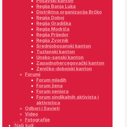
Posavski kanton
Regija Banja Luka
Distriktna organizacija Brčko
Regija Doboj
Regija Gradiška
Regija Modriča
Regija Prijedor
Regija Zvornik
Srednjobosanski kanton
Tuzlanski kanton
Unsko-sanski kanton
Zapadnohercegovački kanton
Zeničko-dobojski kanton
Forumi
Forum mladih
Forum žena
Forum seniora
Forum sindikalnih aktivista i
aktivistica
Odbori i Savjeti
Video
Fotografije
Naši ljudi