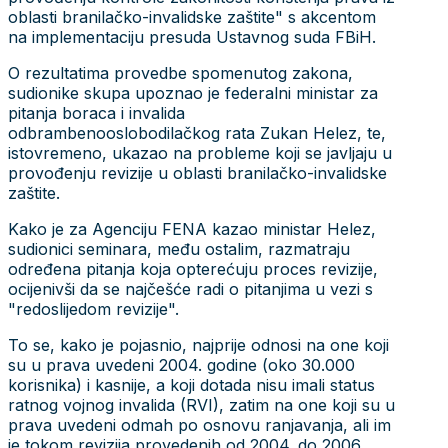
oblasti branilačko-invalidske zaštite" s akcentom
na implementaciju presuda Ustavnog suda FBiH.
O rezultatima provedbe spomenutog zakona,
sudionike skupa upoznao je federalni ministar za
pitanja boraca i invalida
odbrambenooslobodilačkog rata Zukan Helez, te,
istovremeno, ukazao na probleme koji se javljaju u
provođenju revizije u oblasti branilačko-invalidske
zaštite.
Kako je za Agenciju FENA kazao ministar Helez,
sudionici seminara, među ostalim, razmatraju
određena pitanja koja opterećuju proces revizije,
ocijenivši da se najčešće radi o pitanjima u vezi s
"redoslijedom revizije".
To se, kako je pojasnio, najprije odnosi na one koji
su u prava uvedeni 2004. godine (oko 30.000
korisnika) i kasnije, a koji dotada nisu imali status
ratnog vojnog invalida (RVI), zatim na one koji su u
prava uvedeni odmah po osnovu ranjavanja, ali im
je tokom revizija provedenih od 2004. do 2006.