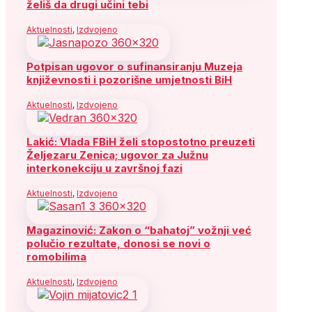
želiš da drugi učini tebi
Aktuelnosti
,
Izdvojeno
Potpisan ugovor o sufinansiranju Muzeja
književnosti i pozorišne umjetnosti BiH
Aktuelnosti
,
Izdvojeno
Lakić: Vlada FBiH želi stopostotno preuzeti
Željezaru Zenica; ugovor za Južnu
interkonekciju u završnoj fazi
Aktuelnosti
,
Izdvojeno
Magazinović: Zakon o “bahatoj” vožnji već
polučio rezultate, donosi se novi o
romobilima
Aktuelnosti
,
Izdvojeno