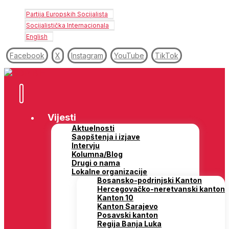
Partija Europskih Socijalista
Socijalistička Internacionala
English
Facebook
X
Instagram
YouTube
TikTok
Vijesti
Aktuelnosti
Saopštenja i izjave
Intervju
Kolumna/Blog
Drugi o nama
Lokalne organizacije
Bosansko-podrinjski Kanton
Hercegovačko-neretvanski kanton
Kanton 10
Kanton Sarajevo
Posavski kanton
Regija Banja Luka