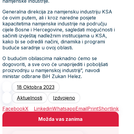
namjenske industrije.
Generalna direkcija za namjensku industriju KSA
će ovim putem, ali i kroz naredne posjete
kapacitetima namjenske industrije na području
cijele Bosne i Hercegovine, sagledati mogućnosti i
sačiniti izvještaj nadležnim institucijama u KSA,
kako bi se odredili načini, dinamika i programi
buduće saradnje u ovoj oblasti.
O budućim obilascima naknadno ćemo se
dogovoriti, a sve ovo će unaprijediti i poboljšati
proizvodnju u namjenskoj industriji”, navodi
ministar odbrane BiH Zukan Helez.
18 Oktobra 2023
Aktuelnosti
Izdvojeno
Facebook
X
Linkedin
Whatsapp
Email
Print
Shortlink
Možda vas zanima