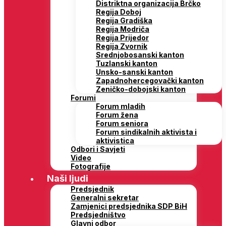
Distriktna organizacija Brčko
Regija Doboj
Regija Gradiška
Regija Modriča
Regija Prijedor
Regija Zvornik
Srednjobosanski kanton
Tuzlanski kanton
Unsko-sanski kanton
Zapadnohercegovački kanton
Zeničko-dobojski kanton
Forumi
Forum mladih
Forum žena
Forum seniora
Forum sindikalnih aktivista i
aktivistica
Odbori i Savjeti
Video
Fotografije
Naši ljudi
Predsjednik
Generalni sekretar
Zamjenici predsjednika SDP BiH
Predsjedništvo
Glavni odbor