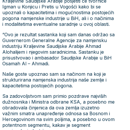
Kraljevine Saudijske Arabije posjetiti će tvornice
Igman u Konjicu i Pretis u Vogošći kako bi se
upoznali o kapacitetima i mogućnostima postojećih
pogona namjenske industrije u BiH, ali i o načinima
i modalitetima eventualne saradnje u ovoj oblasti.
“Ovo je rezultat sastanka koji sam danas održao sa
Guvernerom Generalne Agencije za namjensku
industriju Kraljevine Saudijske Arabije Ahmad
Alohalijem i njegovim saradnicima. Sastanku je
prisustvovao i ambasador Saudijske Arabije u BiH
Osamah Al – Ahmadi.
Naše goste upoznao sam sa načinom na koji je
strukturirana namjenska industrija naše zemlje i
kapacitetima postojećih pogona.
Sa zadovoljstvom sam primio pozdrave najviših
dužnosnika i Ministra odbrane KSA, a posebno me
obradovala činjenica da ova zemlja izuzetno
važnim smatra unapređenje odnosa sa Bosnom i
Hercegovinom na svim poljima, a posebno u ovom
potentnom segmentu, kakav je segment