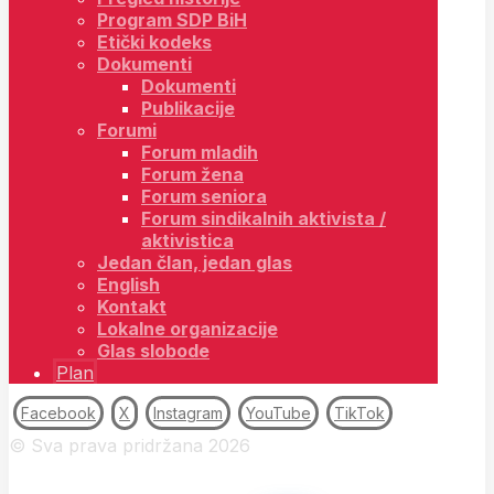
Program SDP BiH
Etički kodeks
Dokumenti
Dokumenti
Publikacije
Forumi
Forum mladih
Forum žena
Forum seniora
Forum sindikalnih aktivista /
aktivistica
Jedan član, jedan glas
English
Kontakt
Lokalne organizacije
Glas slobode
Plan
Facebook
X
Instagram
YouTube
TikTok
© Sva prava pridržana 2026