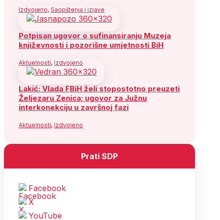
Izdvojeno
,
Saopštenja i izjave
Potpisan ugovor o sufinansiranju Muzeja
književnosti i pozorišne umjetnosti BiH
Aktuelnosti
,
Izdvojeno
Lakić: Vlada FBiH želi stopostotno preuzeti
Željezaru Zenica; ugovor za Južnu
interkonekciju u završnoj fazi
Aktuelnosti
,
Izdvojeno
Prati SDP
Facebook
X
YouTube