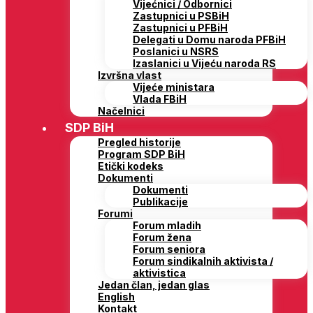
Vijećnici / Odbornici
Zastupnici u PSBiH
Zastupnici u PFBiH
Delegati u Domu naroda PFBiH
Poslanici u NSRS
Izaslanici u Vijeću naroda RS
Izvršna vlast
Vijeće ministara
Vlada FBiH
Načelnici
SDP BiH
Pregled historije
Program SDP BiH
Etički kodeks
Dokumenti
Dokumenti
Publikacije
Forumi
Forum mladih
Forum žena
Forum seniora
Forum sindikalnih aktivista /
aktivistica
Jedan član, jedan glas
English
Kontakt