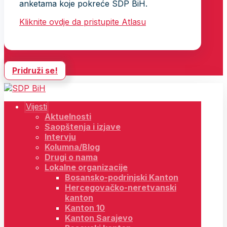
anketama koje pokreće SDP BiH.
Kliknite ovdje da pristupite Atlasu
Pridruži se!
Vijesti
Aktuelnosti
Saopštenja i izjave
Intervju
Kolumna/Blog
Drugi o nama
Lokalne organizacije
Bosansko-podrinjski Kanton
Hercegovačko-neretvanski
kanton
Kanton 10
Kanton Sarajevo