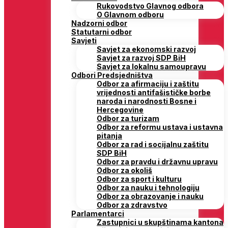
Rukovodstvo Glavnog odbora
O Glavnom odboru
Nadzorni odbor
Statutarni odbor
Savjeti
Savjet za ekonomski razvoj
Savjet za razvoj SDP BiH
Savjet za lokalnu samoupravu
Odbori Predsjedništva
Odbor za afirmaciju i zaštitu
vrijednosti antifašističke borbe
naroda i narodnosti Bosne i
Hercegovine
Odbor za turizam
Odbor za reformu ustava i ustavna
pitanja
Odbor za rad i socijalnu zaštitu
SDP BiH
Odbor za pravdu i državnu upravu
Odbor za okoliš
Odbor za sport i kulturu
Odbor za nauku i tehnologiju
Odbor za obrazovanje i nauku
Odbor za zdravstvo
Parlamentarci
Zastupnici u skupštinama kantona