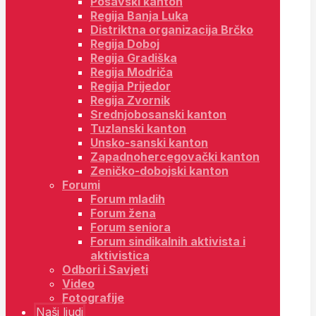
Posavski kanton
Regija Banja Luka
Distriktna organizacija Brčko
Regija Doboj
Regija Gradiška
Regija Modriča
Regija Prijedor
Regija Zvornik
Srednjobosanski kanton
Tuzlanski kanton
Unsko-sanski kanton
Zapadnohercegovački kanton
Zeničko-dobojski kanton
Forumi
Forum mladih
Forum žena
Forum seniora
Forum sindikalnih aktivista i
aktivistica
Odbori i Savjeti
Video
Fotografije
Naši ljudi