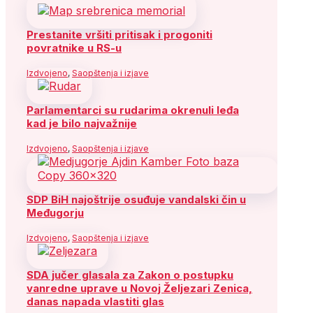
Prestanite vršiti pritisak i progoniti
povratnike u RS-u
Izdvojeno
,
Saopštenja i izjave
Parlamentarci su rudarima okrenuli leđa
kad je bilo najvažnije
Izdvojeno
,
Saopštenja i izjave
SDP BiH najoštrije osuđuje vandalski čin u
Međugorju
Izdvojeno
,
Saopštenja i izjave
SDA jučer glasala za Zakon o postupku
vanredne uprave u Novoj Željezari Zenica,
danas napada vlastiti glas