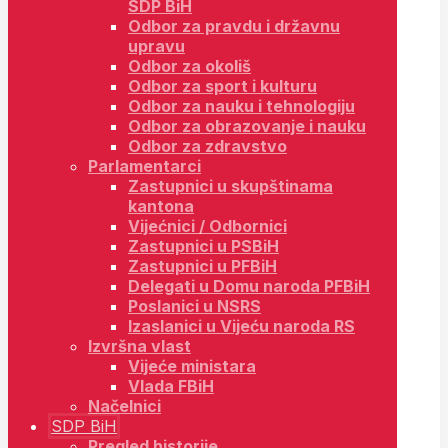
SDP BiH
Odbor za pravdu i državnu
upravu
Odbor za okoliš
Odbor za sport i kulturu
Odbor za nauku i tehnologiju
Odbor za obrazovanje i nauku
Odbor za zdravstvo
Parlamentarci
Zastupnici u skupštinama
kantona
Vijećnici / Odbornici
Zastupnici u PSBiH
Zastupnici u PFBiH
Delegati u Domu naroda PFBiH
Poslanici u NSRS
Izaslanici u Vijeću naroda RS
Izvršna vlast
Vijeće ministara
Vlada FBiH
Načelnici
SDP BiH
Pregled historije