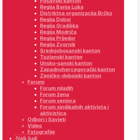
Posavski kanton
Regija Banja Luka
Distriktna organizacija Brčko
Regija Doboj
Regija Gradiška
Regija Modriča
Regija Prijedor
Regija Zvornik
Srednjobosanski kanton
Tuzlanski kanton
Unsko-sanski kanton
Zapadnohercegovački kanton
Zeničko-dobojski kanton
Forumi
Forum mladih
Forum žena
Forum seniora
Forum sindikalnih aktivista i
aktivistica
Odbori i Savjeti
Video
Fotografije
Naši ljudi