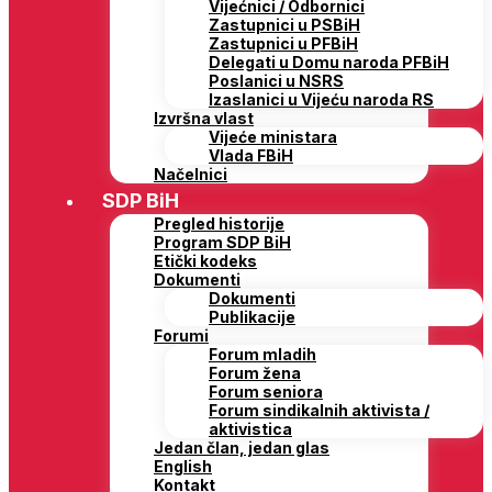
Vijećnici / Odbornici
Zastupnici u PSBiH
Zastupnici u PFBiH
Delegati u Domu naroda PFBiH
Poslanici u NSRS
Izaslanici u Vijeću naroda RS
Izvršna vlast
Vijeće ministara
Vlada FBiH
Načelnici
SDP BiH
Pregled historije
Program SDP BiH
Etički kodeks
Dokumenti
Dokumenti
Publikacije
Forumi
Forum mladih
Forum žena
Forum seniora
Forum sindikalnih aktivista /
aktivistica
Jedan član, jedan glas
English
Kontakt