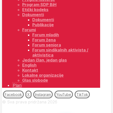
Program SDP BiH
Etički kodeks
Dokumenti
Dokumenti
Publikacije
Forumi
Forum mladih
Forum žena
Forum seniora
Forum sindikalnih aktivista /
aktivistica
Jedan član, jedan glas
English
Kontakt
Lokalne organizacije
Glas slobode
Plan
Facebook
X
Instagram
YouTube
TikTok
© Sva prava pridržana 2026