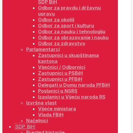
SDP BiH
Odbor za pravdu i državnu
upravu
Odbor za okoliš
Odbor za sport i kulturu
Odbor za nauku i tehnologiju
Odbor za obrazovanje i nauku
Odbor za zdravstvo
Parlamentarci
Zastupnici u skupštinama
kantona
Vijećnici / Odbornici
Zastupnici u PSBiH
Zastupnici u PFBiH
Delegati u Domu naroda PFBiH
Poslanici u NSRS
Izaslanici u Vijeću naroda RS
Izvršna vlast
Vijeće ministara
Vlada FBiH
Načelnici
SDP BiH
Pregled historije