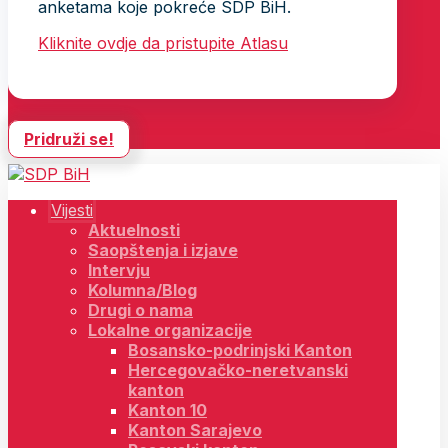
anketama koje pokreće SDP BiH.
Kliknite ovdje da pristupite Atlasu
Pridruži se!
Vijesti
Aktuelnosti
Saopštenja i izjave
Intervju
Kolumna/Blog
Drugi o nama
Lokalne organizacije
Bosansko-podrinjski Kanton
Hercegovačko-neretvanski
kanton
Kanton 10
Kanton Sarajevo