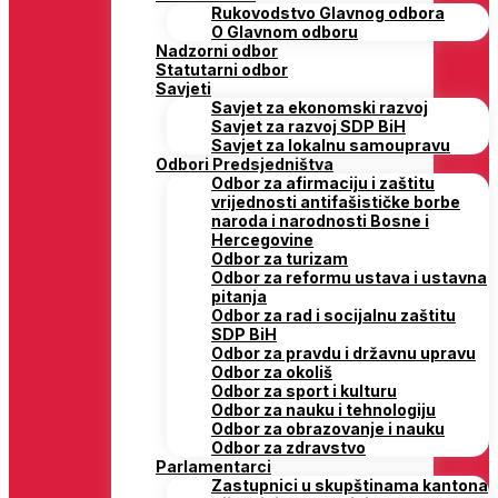
Rukovodstvo Glavnog odbora
O Glavnom odboru
Nadzorni odbor
Statutarni odbor
Savjeti
Savjet za ekonomski razvoj
Savjet za razvoj SDP BiH
Savjet za lokalnu samoupravu
Odbori Predsjedništva
Odbor za afirmaciju i zaštitu
vrijednosti antifašističke borbe
naroda i narodnosti Bosne i
Hercegovine
Odbor za turizam
Odbor za reformu ustava i ustavna
pitanja
Odbor za rad i socijalnu zaštitu
SDP BiH
Odbor za pravdu i državnu upravu
Odbor za okoliš
Odbor za sport i kulturu
Odbor za nauku i tehnologiju
Odbor za obrazovanje i nauku
Odbor za zdravstvo
Parlamentarci
Zastupnici u skupštinama kantona