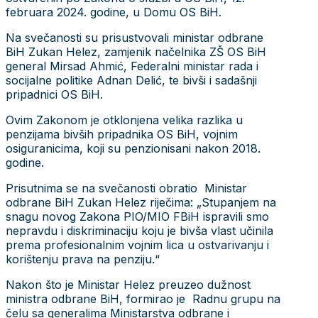
februara 2024. godine, u Domu OS BiH.
Na svečanosti su prisustvovali ministar odbrane
BiH Zukan Helez, zamjenik načelnika ZŠ OS BiH
general Mirsad Ahmić, Federalni ministar rada i
socijalne politike Adnan Delić, te bivši i sadašnji
pripadnici OS BiH.
Ovim Zakonom je otklonjena velika razlika u
penzijama bivših pripadnika OS BiH, vojnim
osiguranicima, koji su penzionisani nakon 2018.
godine.
Prisutnima se na svečanosti obratio Ministar
odbrane BiH Zukan Helez riječima: „Stupanjem na
snagu novog Zakona PIO/MIO FBiH ispravili smo
nepravdu i diskriminaciju koju je bivša vlast učinila
prema profesionalnim vojnim lica u ostvarivanju i
korištenju prava na penziju.“
Nakon što je Ministar Helez preuzeo dužnost
ministra odbrane BiH, formirao je Radnu grupu na
čelu sa generalima Ministarstva odbrane i