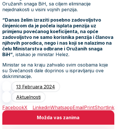
Oružanih snaga BiH, sa ciljem eliminacije
nejednakosti u visini vojnih penzija.
“Danas želim izraziti posebno zadovoljstvo
činjenicom da je počela isplata penzija uz
primjenu povećanog koeficijenta, na opće
zadovoljstvo ne samo korisnika penzija i članova
njihovih porodica, nego i nas koji se nalazimo na
čelu Ministarstva odbrane i Oružanih snaga
BiH“
, istakao je ministar Helez.
Ministar se na kraju zahvalio svim osobama koje
su Svečanosti dale doprinos u ispravljanju ove
diskriminacije.
13 Februara 2024
Aktuelnosti
Facebook
X
Linkedin
Whatsapp
Email
Print
Shortlink
Možda vas zanima