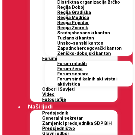
Distriktna organizacija Brčko
Regija Doboj
Regija Gradiška
Regija Modriča
Regija Prijedor
Regija Zvornik
Srednjobosanski kanton
Tuzlanski kanton
Unsko-sanski kanton
Zapadnohercegovački kanton
Zeničko-dobojski kanton
Forumi
Forum mladih
Forum žena
Forum seniora
Forum sindikalnih aktivista i
aktivistica
Odbori i Savjeti
Video
Fotografije
Naši ljudi
Predsjednik
Generalni sekretar
Zamjenici predsjednika SDP BiH
Predsjedništvo
Glavni odbor