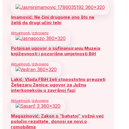
Imamović: Ne čini drugome ono što ne
želiš da drugi učini tebi
Aktuelnosti
,
Izdvojeno
Potpisan ugovor o sufinansiranju Muzeja
književnosti i pozorišne umjetnosti BiH
Aktuelnosti
,
Izdvojeno
Lakić: Vlada FBiH želi stopostotno preuzeti
Željezaru Zenica; ugovor za Južnu
interkonekciju u završnoj fazi
Aktuelnosti
,
Izdvojeno
Magazinović: Zakon o “bahatoj” vožnji već
polučio rezultate, donosi se novi o
romobilima