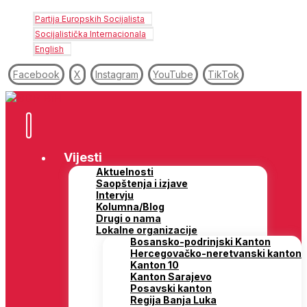
Partija Europskih Socijalista
Socijalistička Internacionala
English
Facebook
X
Instagram
YouTube
TikTok
Vijesti
Aktuelnosti
Saopštenja i izjave
Intervju
Kolumna/Blog
Drugi o nama
Lokalne organizacije
Bosansko-podrinjski Kanton
Hercegovačko-neretvanski kanton
Kanton 10
Kanton Sarajevo
Posavski kanton
Regija Banja Luka