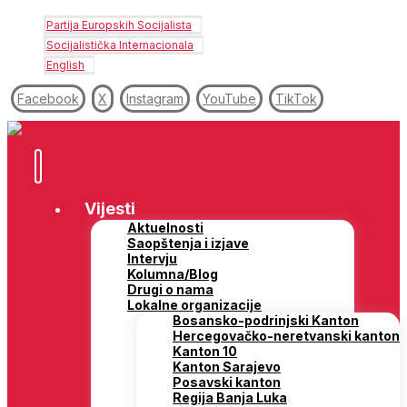
Partija Europskih Socijalista
Socijalistička Internacionala
English
Facebook
X
Instagram
YouTube
TikTok
Vijesti
Aktuelnosti
Saopštenja i izjave
Intervju
Kolumna/Blog
Drugi o nama
Lokalne organizacije
Bosansko-podrinjski Kanton
Hercegovačko-neretvanski kanton
Kanton 10
Kanton Sarajevo
Posavski kanton
Regija Banja Luka