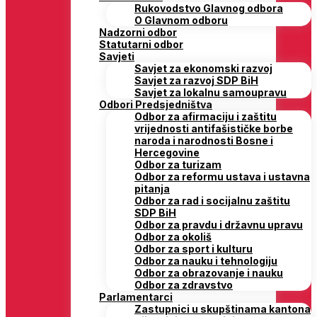
Rukovodstvo Glavnog odbora
O Glavnom odboru
Nadzorni odbor
Statutarni odbor
Savjeti
Savjet za ekonomski razvoj
Savjet za razvoj SDP BiH
Savjet za lokalnu samoupravu
Odbori Predsjedništva
Odbor za afirmaciju i zaštitu
vrijednosti antifašističke borbe
naroda i narodnosti Bosne i
Hercegovine
Odbor za turizam
Odbor za reformu ustava i ustavna
pitanja
Odbor za rad i socijalnu zaštitu
SDP BiH
Odbor za pravdu i državnu upravu
Odbor za okoliš
Odbor za sport i kulturu
Odbor za nauku i tehnologiju
Odbor za obrazovanje i nauku
Odbor za zdravstvo
Parlamentarci
Zastupnici u skupštinama kantona