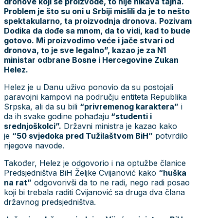
dronove koji se proizvode, to nije nikava tajna.
Problem je što su oni u Srbiji mislili da je to nešto
spektakularno, ta proizvodnja dronova. Pozivam
Dodika da dođe sa mnom, da to vidi, kad to bude
gotovo. Mi proizvodimo veće i jače stvari od
dronova, to je sve legalno”, kazao je za N1
ministar odbrane Bosne i Hercegovine Zukan
Helez.
Helez je u Danu uživo ponovio da su postojali
paravojni kampovi na području entiteta Republika
Srpska, ali da su bili
“privremenog karaktera”
i
da ih svake godine pohađaju
“studenti i
srednjoškolci”.
Državni ministra je kazao kako
je
“50 svjedoka pred Tužilaštvom BiH”
potvrdilo
njegove navode.
Također, Helez je odgovorio i na optužbe članice
Predsjedništva BiH Željke Cvijanović kako
“huška
na rat”
odgovorivši da to ne radi, nego radi posao
koji bi trebala raditi Cvijanović sa druga dva člana
državnog predsjedništva.