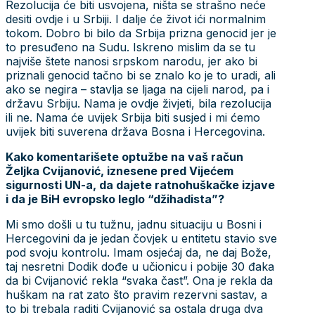
Rezolucija će biti usvojena, ništa se strašno neće
desiti ovdje i u Srbiji. I dalje će život ići normalnim
tokom. Dobro bi bilo da Srbija prizna genocid jer je
to presuđeno na Sudu. Iskreno mislim da se tu
najviše štete nanosi srpskom narodu, jer ako bi
priznali genocid tačno bi se znalo ko je to uradi, ali
ako se negira – stavlja se ljaga na cijeli narod, pa i
državu Srbiju. Nama je ovdje živjeti, bila rezolucija
ili ne. Nama će uvijek Srbija biti susjed i mi ćemo
uvijek biti suverena država Bosna i Hercegovina.
Kako komentarišete optužbe na vaš račun
Željka Cvijanović, iznesene pred Vijećem
sigurnosti UN-a, da dajete ratnohuškačke izjave
i da je BiH evropsko leglo “džihadista”?
Mi smo došli u tu tužnu, jadnu situaciju u Bosni i
Hercegovini da je jedan čovjek u entitetu stavio sve
pod svoju kontrolu. Imam osjećaj da, ne daj Bože,
taj nesretni Dodik dođe u učionicu i pobije 30 đaka
da bi Cvijanović rekla “svaka čast”. Ona je rekla da
huškam na rat zato što pravim rezervni sastav, a
to bi trebala raditi Cvijanović sa ostala druga dva