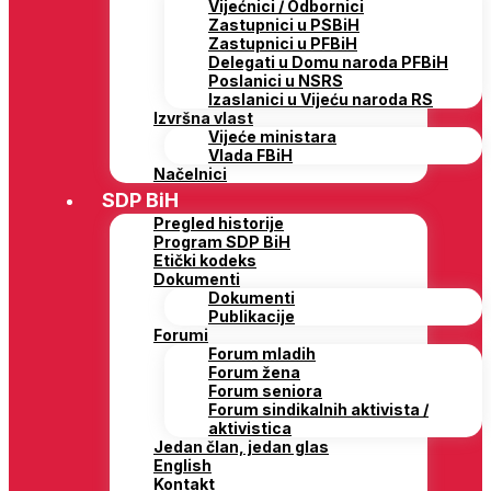
Vijećnici / Odbornici
Zastupnici u PSBiH
Zastupnici u PFBiH
Delegati u Domu naroda PFBiH
Poslanici u NSRS
Izaslanici u Vijeću naroda RS
Izvršna vlast
Vijeće ministara
Vlada FBiH
Načelnici
SDP BiH
Pregled historije
Program SDP BiH
Etički kodeks
Dokumenti
Dokumenti
Publikacije
Forumi
Forum mladih
Forum žena
Forum seniora
Forum sindikalnih aktivista /
aktivistica
Jedan član, jedan glas
English
Kontakt