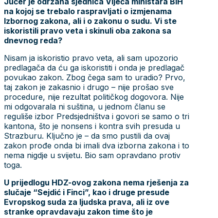
Jučer je održana sjednica Vijeća ministara BiH
na kojoj se trebalo raspravljati o izmjenama
Izbornog zakona, ali i o zakonu o sudu. Vi ste
iskoristili pravo veta i skinuli oba zakona sa
dnevnog reda?
Nisam ja iskoristio pravo veta, ali sam upozorio
predlagača da ću ga iskoristiti i onda je predlagač
povukao zakon. Zbog čega sam to uradio? Prvo,
taj zakon je zakasnio i drugo – nije prošao sve
procedure, nije rezultat političkog dogovora. Nije
mi odgovarala ni suština, u jednom članu se
reguliše izbor Predsjedništva i govori se samo o tri
kantona, što je nonsens i kontra svih presuda u
Strazburu. Ključno je – da smo pustili da ovaj
zakon prođe onda bi imali dva izborna zakona i to
nema nigdje u svijetu. Bio sam opravdano protiv
toga.
U prijedlogu HDZ-ovog zakona nema rješenja za
slučaje “Sejdić i Finci”, kao i druge presude
Evropskog suda za ljudska prava, ali iz ove
stranke opravdavaju zakon time što je