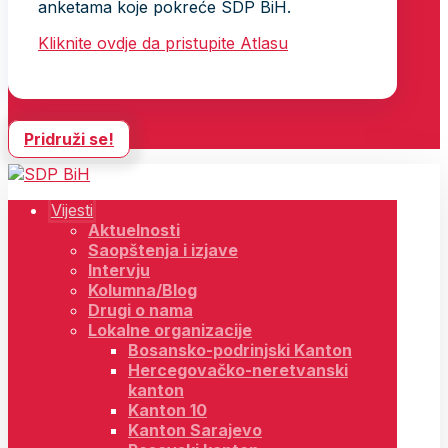
anketama koje pokreće SDP BiH.
Kliknite ovdje da pristupite Atlasu
Pridruži se!
Vijesti
Aktuelnosti
Saopštenja i izjave
Intervju
Kolumna/Blog
Drugi o nama
Lokalne organizacije
Bosansko-podrinjski Kanton
Hercegovačko-neretvanski
kanton
Kanton 10
Kanton Sarajevo