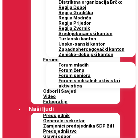
Distriktna organizacija Brčko
Regija Doboj
Regija Gradiška
Regija Modriča
Regija Prijedor
Regija Zvornik
Srednjobosanski kanton
Tuzlanski kanton
Unsko-sanski kanton
Zapadnohercegovački kanton
Zeničko-dobojski kanton
Forumi
Forum mladih
Forum žena
Forum seniora
Forum sindikalnih aktivista i
aktivistica
Odbori i Savjeti
Video
Fotografije
Naši ljudi
Predsjednik
Generalni sekretar
Zamjenici predsjednika SDP BiH
Predsjedništvo
Glavni odbor