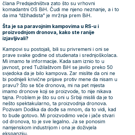
člana Predsjedništva zato što su vrhovni
komadantni OS BiH. Čudi me njeno neznanje, a i to
da ima “džihadista” je mržnja prem BiH.
Šta je sa paravojnim kampovima u RS-u i
proizvodnjom dronova, kako ste ranije
izjavljivali?
Kampovi su postojali, bili su privremeni i oni se
prave svake godine od studenata i srednjoškolaca.
Mi imamo te informacije. Kada sam iznio to u
javnost, pred Tužilaštvom BiH se javilo preko 50
svjedoka da je bilo kampova. Zar mislite da oni ne
bi podnijeli krivične prijave protiv mene da nisam u
pravu? Što se tiče dronova, mi na pet mjesta
imamo dronove koji se proizvode, to nije nikava
tajna. Problem je što su oni u Srbiji mislili da je to
nešto spektakularno, ta proizvodnja dronova.
Pozivam Dodika da dođe sa mnom, da to vidi, kad
to bude gotovo. Mi proizvodimo veće i jače stvari
od dronova, to je sve legalno. Ja se ponosim
namjenskom industrijom i ona je doživjela
ekspanziju.