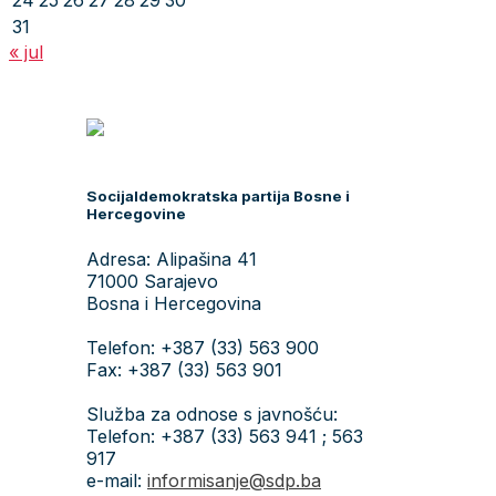
24
25
26
27
28
29
30
31
« jul
Socijaldemokratska partija Bosne i
Hercegovine
Adresa: Alipašina 41
71000 Sarajevo
Bosna i Hercegovina
Telefon: +387 (33) 563 900
Fax: +387 (33) 563 901
Služba za odnose s javnošću:
Telefon: +387 (33) 563 941 ; 563
917
e-mail:
informisanje@sdp.ba