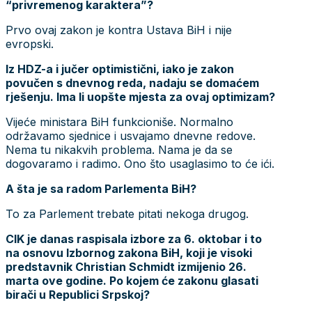
“privremenog karaktera”?
Prvo ovaj zakon je kontra Ustava BiH i nije
evropski.
Iz HDZ-a i jučer optimistični, iako je zakon
povučen s dnevnog reda, nadaju se domaćem
rješenju. Ima li uopšte mjesta za ovaj optimizam?
Vijeće ministara BiH funkcioniše. Normalno
održavamo sjednice i usvajamo dnevne redove.
Nema tu nikakvih problema. Nama je da se
dogovaramo i radimo. Ono što usaglasimo to će ići.
A šta je sa radom Parlementa BiH?
To za Parlement trebate pitati nekoga drugog.
CIK je danas raspisala izbore za 6. oktobar i to
na osnovu Izbornog zakona BiH, koji je visoki
predstavnik Christian Schmidt izmijenio 26.
marta ove godine. Po kojem će zakonu glasati
birači u Republici Srpskoj?