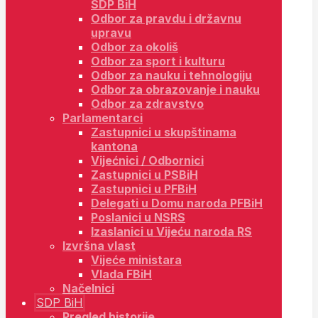
SDP BiH
Odbor za pravdu i državnu
upravu
Odbor za okoliš
Odbor za sport i kulturu
Odbor za nauku i tehnologiju
Odbor za obrazovanje i nauku
Odbor za zdravstvo
Parlamentarci
Zastupnici u skupštinama
kantona
Vijećnici / Odbornici
Zastupnici u PSBiH
Zastupnici u PFBiH
Delegati u Domu naroda PFBiH
Poslanici u NSRS
Izaslanici u Vijeću naroda RS
Izvršna vlast
Vijeće ministara
Vlada FBiH
Načelnici
SDP BiH
Pregled historije