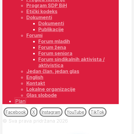
Program SDP BiH
Etički kodeks
Dokumenti
Dokumenti
Publikacije
Forumi
Forum mladih
Forum žena
Forum seniora
Forum sindikalnih aktivista /
aktivistica
Jedan član, jedan glas
English
Kontakt
Lokalne organizacije
Glas slobode
Plan
Facebook
X
Instagram
YouTube
TikTok
© Sva prava pridržana 2026