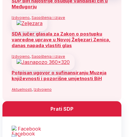
SDP BiH najoštrije osuđuje vandalski čin u
Međugorju
Izdvojeno
,
Saopštenja i izjave
SDA jučer glasala za Zakon o postupku
vanredne uprave u Novoj Željezari Zenica,
danas napada vlastiti glas
Izdvojeno
,
Saopštenja i izjave
Potpisan ugovor o sufinansiranju Muzeja
književnosti i pozorišne umjetnosti BiH
Aktuelnosti
,
Izdvojeno
Prati SDP
Facebook