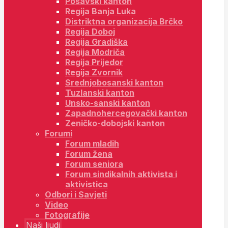
Posavski kanton
Regija Banja Luka
Distriktna organizacija Brčko
Regija Doboj
Regija Gradiška
Regija Modriča
Regija Prijedor
Regija Zvornik
Srednjobosanski kanton
Tuzlanski kanton
Unsko-sanski kanton
Zapadnohercegovački kanton
Zeničko-dobojski kanton
Forumi
Forum mladih
Forum žena
Forum seniora
Forum sindikalnih aktivista i
aktivistica
Odbori i Savjeti
Video
Fotografije
Naši ljudi