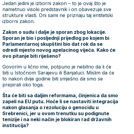
Jedan jedini je izborni zakon – to je ovaj što je
nametnuo visoki predstavnik i on obavezuje sve
strukture vlasti. Oni sami ne priznaju taj entitetski
izborni zakon.
Zakon o sudu i dalje je sporan zbog lokacije.
Sporan je bio i posljednji prijedlog po kojem bi
Parlamentarnoj skupštini bio dat rok da se
odredi mjesto novog apelacinog vijeća. Kako će
ovo pitanje biti riješeno?
Govorim u lično ime, potpuno je nebitno da li će
biti u Istočnom Sarajevu ili Banjaluci. Mislim da će
to nakon dvije godine biti smješno da smo se
prepirali oko toga.
Šta će biti sa daljim reformama, činjenica da smo
zapeli na EU putu. Hoće li se nastaviti integracija
nakon glasanja o rezoluciju o genocidu u
Srebrenici, jer u ovom trenutku su podignute
tenizije i na neki način je blokiran rad državnih
institucija?