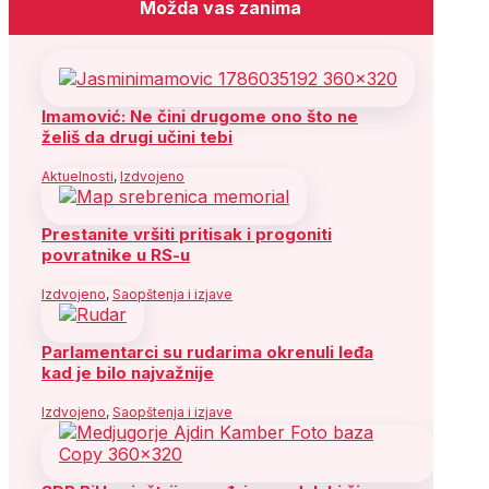
Možda vas zanima
Imamović: Ne čini drugome ono što ne
želiš da drugi učini tebi
Aktuelnosti
,
Izdvojeno
Prestanite vršiti pritisak i progoniti
povratnike u RS-u
Izdvojeno
,
Saopštenja i izjave
Parlamentarci su rudarima okrenuli leđa
kad je bilo najvažnije
Izdvojeno
,
Saopštenja i izjave