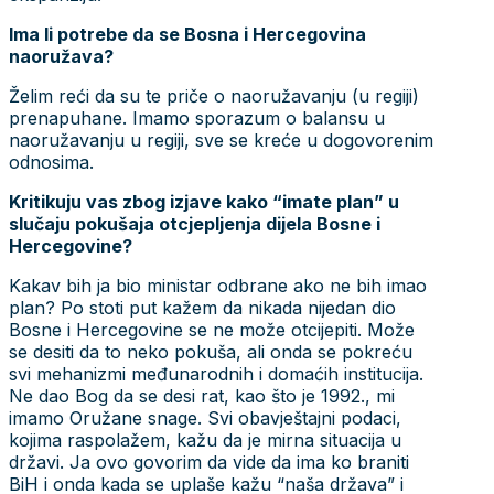
Ima li potrebe da se Bosna i Hercegovina
naoružava?
Želim reći da su te priče o naoružavanju (u regiji)
prenapuhane. Imamo sporazum o balansu u
naoružavanju u regiji, sve se kreće u dogovorenim
odnosima.
Kritikuju vas zbog izjave kako “imate plan” u
slučaju pokušaja otcjepljenja dijela Bosne i
Hercegovine?
Kakav bih ja bio ministar odbrane ako ne bih imao
plan? Po stoti put kažem da nikada nijedan dio
Bosne i Hercegovine se ne može otcijepiti. Može
se desiti da to neko pokuša, ali onda se pokreću
svi mehanizmi međunarodnih i domaćih institucija.
Ne dao Bog da se desi rat, kao što je 1992., mi
imamo Oružane snage. Svi obavještajni podaci,
kojima raspolažem, kažu da je mirna situacija u
državi. Ja ovo govorim da vide da ima ko braniti
BiH i onda kada se uplaše kažu “naša država” i