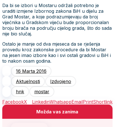
Da bi se izbori u Mostaru održali potrebno je
uraditi izmjene Izbornog zakona BiH u dijelu za
Grad Mostar, a koje podrazumijevaju da broj
vijećnika u Gradskom vijeću bude proporcionalan
broju birača na području cijelog grada, što do sada
nije bio slučaj.
Ostalo je manje od dva mjeseca da se rješenja
provedu kroz zakonske procedure da bi Mostar
na jesen imao izbore kao i svi ostali gradovi u BiH i
to nakon osam godina.
16 Marta 2016
Aktuelnosti
Izdvojeno
hnk
mostar
Facebook
X
Linkedin
Whatsapp
Email
Print
Shortlink
Možda vas zanima