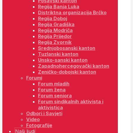
Posavski kanton
Regija Banja Luka
Distriktna organizacija Brčko
Regija Doboj
Regija Gradiška
Regija Modriča
Regija Prijedor
Regija Zvornik
Srednjobosanski kanton
Tuzlanski kanton
Unsko-sanski kanton
Zapadnohercegovački kanton
Zeničko-dobojski kanton
Forumi
Forum mladih
Forum žena
Forum seniora
Forum sindikalnih aktivista i
aktivistica
Odbori i Savjeti
Video
Fotografije
Naši ljudi