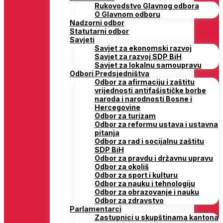
Rukovodstvo Glavnog odbora
O Glavnom odboru
Nadzorni odbor
Statutarni odbor
Savjeti
Savjet za ekonomski razvoj
Savjet za razvoj SDP BiH
Savjet za lokalnu samoupravu
Odbori Predsjedništva
Odbor za afirmaciju i zaštitu
vrijednosti antifašističke borbe
naroda i narodnosti Bosne i
Hercegovine
Odbor za turizam
Odbor za reformu ustava i ustavna
pitanja
Odbor za rad i socijalnu zaštitu
SDP BiH
Odbor za pravdu i državnu upravu
Odbor za okoliš
Odbor za sport i kulturu
Odbor za nauku i tehnologiju
Odbor za obrazovanje i nauku
Odbor za zdravstvo
Parlamentarci
Zastupnici u skupštinama kantona