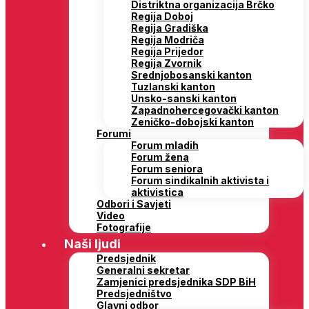
Distriktna organizacija Brčko
Regija Doboj
Regija Gradiška
Regija Modriča
Regija Prijedor
Regija Zvornik
Srednjobosanski kanton
Tuzlanski kanton
Unsko-sanski kanton
Zapadnohercegovački kanton
Zeničko-dobojski kanton
Forumi
Forum mladih
Forum žena
Forum seniora
Forum sindikalnih aktivista i
aktivistica
Odbori i Savjeti
Video
Fotografije
Naši ljudi
Predsjednik
Generalni sekretar
Zamjenici predsjednika SDP BiH
Predsjedništvo
Glavni odbor