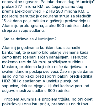
nepovoljne ugovore. Pa tako danas dug “Aluminija”
prelazi 377 miliona KM, od čega je samo dug
prema Elektroprivredi HZ HB 280 miliona KM. U
posljednji trenutak je osigurana struja za sljedećih
15-ak dana pa je odluka o gašenju proizvodnje u
Aluminiju prolongirana, a oko 900 radnika i dalje
strepi za svoju sudbinu.
-Šta se dešava sa Aluminijem?
Aluminij je godinama korišten kao stranački
bankomat, te je samo bilo pitanje vremena kada
ćemo imati scenarij sličan današnjem. Trenutno
možemo reći da Aluminij proživljava sudbinu
Mostara, problema koji niko neće da rješava, a
svakim danom postaje sve veći. Žao mi je da danas
jasno vidimo kako predizborni baloni predsjednika
HDZ BiH o spašenom Aluminiju pucaju od
sapunice, dok se njegovi ključni kadrovi peru od
odgovornosti za sudbine 900 radnika.
-Problem Aluminija je problem tržišta, no oni opet
pokušavaju onu istu priču, prebacuju na državu