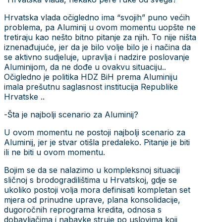
Hrvatska vlada očigledno ima “svojih” puno većih
problema, pa Aluminij u ovom momentu uopšte ne
tretiraju kao nešto bitno pitanje za njih. To nije ništa
iznenađujuće, jer da je bilo volje bilo je i načina da
se aktivno sudjeluje, upravlja i nadzire poslovanje
Aluminijom, da ne dođe u ovakvu situaciju..
Očigledno je politika HDZ BiH prema Aluminiju
imala prešutnu saglasnost institucija Republike
Hrvatske ..
-Šta je najbolji scenario za Aluminij?
U ovom momentu ne postoji najbolji scenario za
Aluminij, jer je stvar otišla predaleko. Pitanje je biti
ili ne biti u ovom momentu.
Bojim se da se nalazimo u kompleksnoj situaciji
sličnoj s brodogradilištima u Hrvatskoj, gdje se
ukoliko postoji volja mora definisati kompletan set
mjera od prinudne uprave, plana konsolidacije,
dugoročnih reprograma kredita, odnosa s
dobavljačima i nabavke struje po uslovima koji