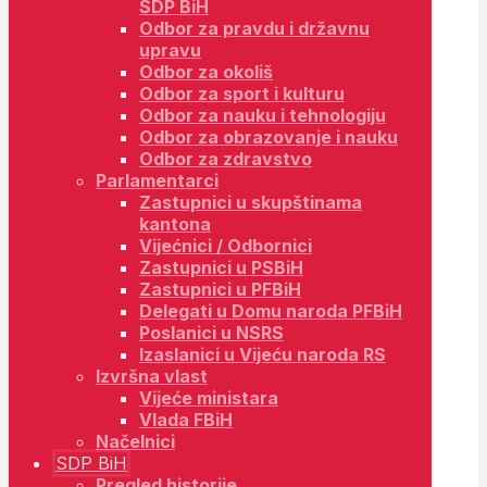
SDP BiH
Odbor za pravdu i državnu
upravu
Odbor za okoliš
Odbor za sport i kulturu
Odbor za nauku i tehnologiju
Odbor za obrazovanje i nauku
Odbor za zdravstvo
Parlamentarci
Zastupnici u skupštinama
kantona
Vijećnici / Odbornici
Zastupnici u PSBiH
Zastupnici u PFBiH
Delegati u Domu naroda PFBiH
Poslanici u NSRS
Izaslanici u Vijeću naroda RS
Izvršna vlast
Vijeće ministara
Vlada FBiH
Načelnici
SDP BiH
Pregled historije