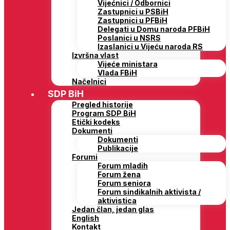
Vijećnici / Odbornici
Zastupnici u PSBiH
Zastupnici u PFBiH
Delegati u Domu naroda PFBiH
Poslanici u NSRS
Izaslanici u Vijeću naroda RS
Izvršna vlast
Vijeće ministara
Vlada FBiH
Načelnici
SDP BiH
Pregled historije
Program SDP BiH
Etički kodeks
Dokumenti
Dokumenti
Publikacije
Forumi
Forum mladih
Forum žena
Forum seniora
Forum sindikalnih aktivista /
aktivistica
Jedan član, jedan glas
English
Kontakt