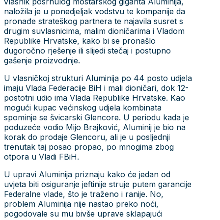
vlasnik posrnulog mostarskog giganta Aluminija,
naložila je u ponedjeljak vodstvu te kompanije da
pronađe strateškog partnera te najavila susret s
drugim suvlasnicima, malim dioničarima i Vladom
Republike Hrvatske, kako bi se pronašlo
dugoročno rješenje ili slijedi stečaj i postupno
gašenje proizvodnje.
U vlasničkoj strukturi Aluminija po 44 posto udjela
imaju Vlada Federacije BiH i mali dioničari, dok 12-
postotni udio ima Vlada Republike Hrvatske. Kao
mogući kupac većinskog udjela kombinata
spominje se švicarski Glencore. U periodu kada je
poduzeće vodio Mijo Brajković, Aluminij je bio na
korak do prodaje Glencoru, ali je u posljednji
trenutak taj posao propao, po mnogima zbog
otpora u Vladi FBiH.
U upravi Aluminija priznaju kako će jedan od
uvjeta biti osiguranje jeftinije struje putem garancije
Federalne vlade, što je traženo i ranije. No,
problem Aluminija nije nastao preko noći,
pogodovale su mu bivše uprave sklapajući