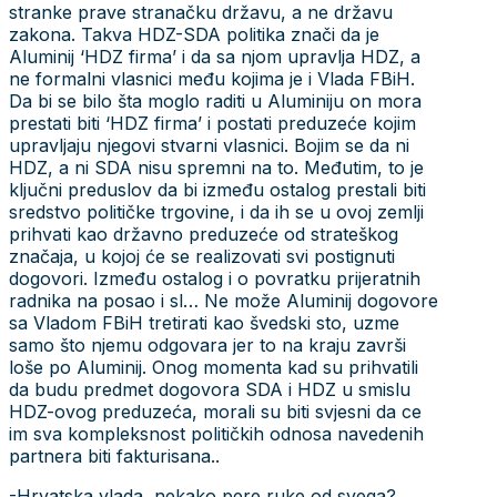
stranke prave stranačku državu, a ne državu
zakona. Takva HDZ-SDA politika znači da je
Aluminij ‘HDZ firma’ i da sa njom upravlja HDZ, a
ne formalni vlasnici među kojima je i Vlada FBiH.
Da bi se bilo šta moglo raditi u Aluminiju on mora
prestati biti ‘HDZ firma’ i postati preduzeće kojim
upravljaju njegovi stvarni vlasnici. Bojim se da ni
HDZ, a ni SDA nisu spremni na to. Međutim, to je
ključni preduslov da bi između ostalog prestali biti
sredstvo političke trgovine, i da ih se u ovoj zemlji
prihvati kao državno preduzeće od strateškog
značaja, u kojoj će se realizovati svi postignuti
dogovori. Između ostalog i o povratku prijeratnih
radnika na posao i sl… Ne može Aluminij dogovore
sa Vladom FBiH tretirati kao švedski sto, uzme
samo što njemu odgovara jer to na kraju završi
loše po Aluminij. Onog momenta kad su prihvatili
da budu predmet dogovora SDA i HDZ u smislu
HDZ-ovog preduzeća, morali su biti svjesni da ce
im sva kompleksnost političkih odnosa navedenih
partnera biti fakturisana..
-Hrvatska vlada, nekako pere ruke od svega?