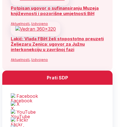
Potpisan ugovor o sufinansiranju Muzeja
književnosti i pozorišne umjetnosti BiH
Aktuelnosti
,
Izdvojeno
Lakić: Vlada FBiH želi stopostotno preuzeti
Željezaru Zenica; ugovor za Južnu
interkonekciju u završnoj fazi
Aktuelnosti
,
Izdvojeno
Prati SDP
Facebook
X
YouTube
Flickr