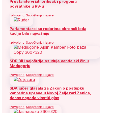
Prestanite vršiti pritisak i progoniti
povratnike u RS-u
Izdvojeno
,
Saopštenja i izjave
Parlamentarci su rudarima okrenuli leđa
kad je bilo najvažnije
Izdvojeno
,
Saopštenja i izjave
SDP BiH najoštrije osuđuje vandalski čin u
Međugorju
Izdvojeno
,
Saopštenja i izjave
SDA jučer glasala za Zakon o postupku
vanredne uprave u Novoj Željezari Zenica,
danas napada vlastiti glas
Izdvojeno
,
Saopštenja i izjave