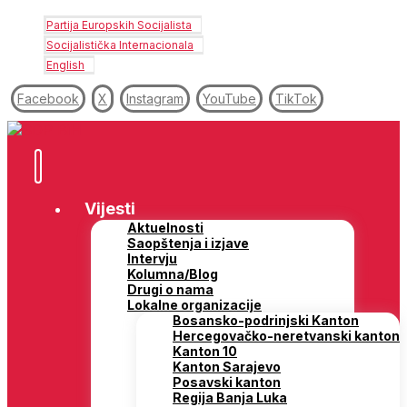
Partija Europskih Socijalista
Socijalistička Internacionala
English
Facebook
X
Instagram
YouTube
TikTok
Vijesti
Aktuelnosti
Saopštenja i izjave
Intervju
Kolumna/Blog
Drugi o nama
Lokalne organizacije
Bosansko-podrinjski Kanton
Hercegovačko-neretvanski kanton
Kanton 10
Kanton Sarajevo
Posavski kanton
Regija Banja Luka