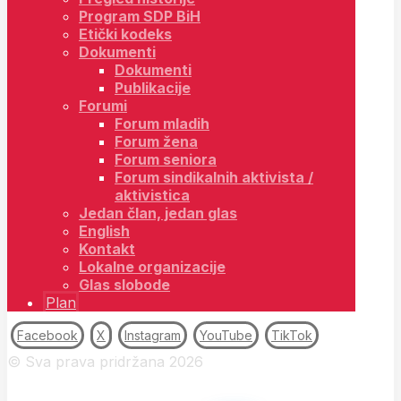
Program SDP BiH
Etički kodeks
Dokumenti
Dokumenti
Publikacije
Forumi
Forum mladih
Forum žena
Forum seniora
Forum sindikalnih aktivista /
aktivistica
Jedan član, jedan glas
English
Kontakt
Lokalne organizacije
Glas slobode
Plan
Facebook
X
Instagram
YouTube
TikTok
© Sva prava pridržana 2026