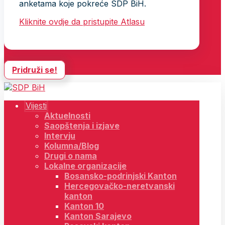
anketama koje pokreće SDP BiH.
Kliknite ovdje da pristupite Atlasu
Pridruži se!
Vijesti
Aktuelnosti
Saopštenja i izjave
Intervju
Kolumna/Blog
Drugi o nama
Lokalne organizacije
Bosansko-podrinjski Kanton
Hercegovačko-neretvanski
kanton
Kanton 10
Kanton Sarajevo