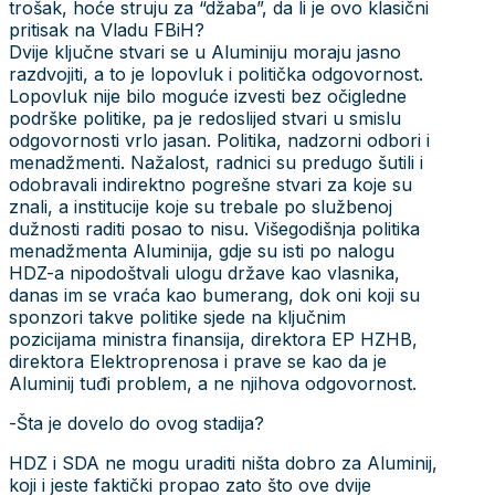
trošak, hoće struju za “džaba”, da li je ovo klasični
pritisak na Vladu FBiH?
Dvije ključne stvari se u Aluminiju moraju jasno
razdvojiti, a to je lopovluk i politička odgovornost.
Lopovluk nije bilo moguće izvesti bez očigledne
podrške politike, pa je redoslijed stvari u smislu
odgovornosti vrlo jasan. Politika, nadzorni odbori i
menadžmenti. Nažalost, radnici su predugo šutili i
odobravali indirektno pogrešne stvari za koje su
znali, a institucije koje su trebale po službenoj
dužnosti raditi posao to nisu. Višegodišnja politika
menadžmenta Aluminija, gdje su isti po nalogu
HDZ-a nipodoštvali ulogu države kao vlasnika,
danas im se vraća kao bumerang, dok oni koji su
sponzori takve politike sjede na ključnim
pozicijama ministra finansija, direktora EP HZHB,
direktora Elektroprenosa i prave se kao da je
Aluminij tuđi problem, a ne njihova odgovornost.
-Šta je dovelo do ovog stadija?
HDZ i SDA ne mogu uraditi ništa dobro za Aluminij,
koji i jeste faktički propao zato što ove dvije